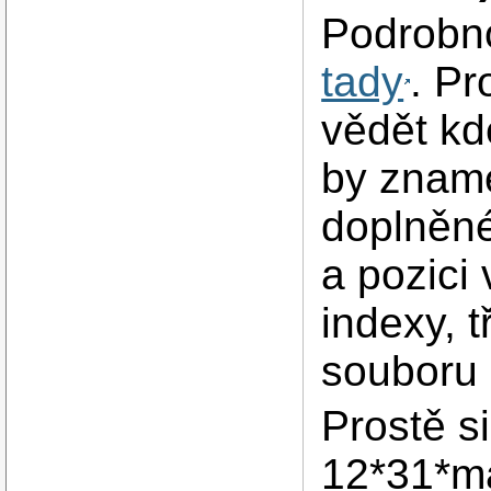
Podrobno
tady
. Pr
vědět kde
by zname
doplněné
a pozici 
indexy, 
souboru 
Prostě si
12*31*m