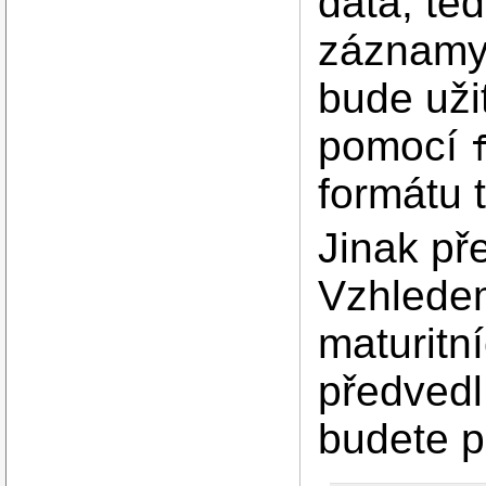
data, te
záznamy 
bude uži
pomocí
formátu
Jinak pře
Vzhledem
maturitn
předvedl
budete p