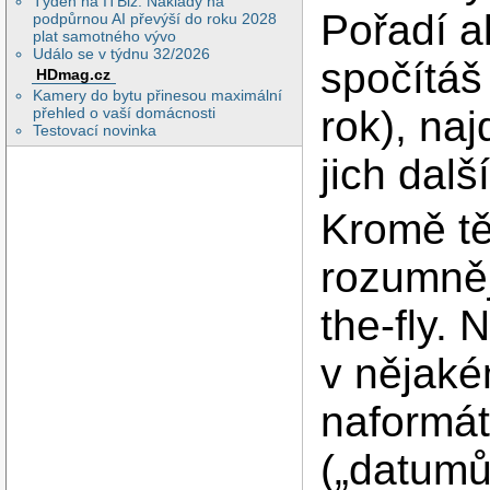
Týden na ITBiz: Náklady na
Pořadí a
podpůrnou AI převýší do roku 2028
plat samotného vývo
Událo se v týdnu 32/2026
spočítáš
HDmag.cz
Kamery do bytu přinesou maximální
rok), na
přehled o vaší domácnosti
Testovací novinka
jich dal
Kromě tě
rozumněj
the-fly.
v nějaké
naformát
(„datumů