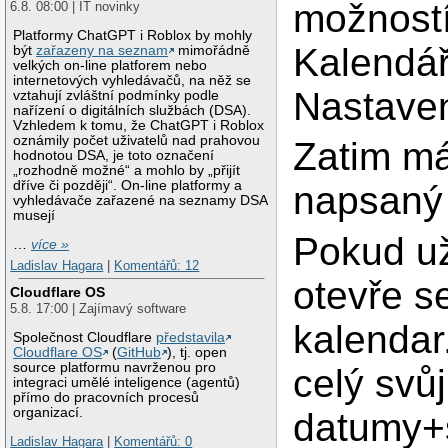
možností
6.8. 08:00 | IT novinky
Platformy ChatGPT i Roblox by mohly
Kalendář
být
zařazeny na seznam
mimořádně
velkých on-line platforem nebo
internetových vyhledávačů, na něž se
Nastave
vztahují zvláštní podmínky podle
nařízení o digitálních službách (DSA).
Vzhledem k tomu, že ChatGPT i Roblox
oznámily počet uživatelů nad prahovou
Zatim m
hodnotou DSA, je toto označení
„rozhodně možné“ a mohlo by „přijít
dříve či později“. On-line platformy a
napsaný 
vyhledávače zařazené na seznamy DSA
musejí
Pokud už
…
více »
Ladislav Hagara
|
Komentářů: 12
otevře s
Cloudflare OS
5.8. 17:00 | Zajímavý software
kalendar
Společnost Cloudflare
představila
Cloudflare OS
(
GitHub
), tj. open
source platformu navrženou pro
celý svů
integraci umělé inteligence (agentů)
přímo do pracovních procesů
organizací.
datumy+s
Ladislav Hagara
|
Komentářů: 0