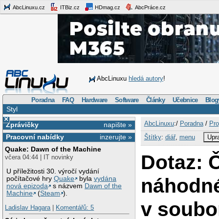
AbcLinuxu.cz
ITBiz.cz
HDmag.cz
AbcPráce.cz
AbcLinuxu
hledá autory
!
Poradna
FAQ
Hardware
Software
Články
Učebnice
Blog
Styl
×
AbcLinuxu
:/
Poradna
/
Pro
Zprávičky
napište »
Pracovní nabídky
inzerujte »
Štítky
:
diář
,
menu
Upra
Quake: Dawn of the Machine
Dotaz: Č
včera 04:44 | IT novinky
U příležitosti 30. výročí vydání
náhodné
počítačové hry
Quake
byla
vydána
nová epizoda
s názvem
Dawn of the
Machine
(
Steam
).
v soubo
Ladislav Hagara
|
Komentářů: 5