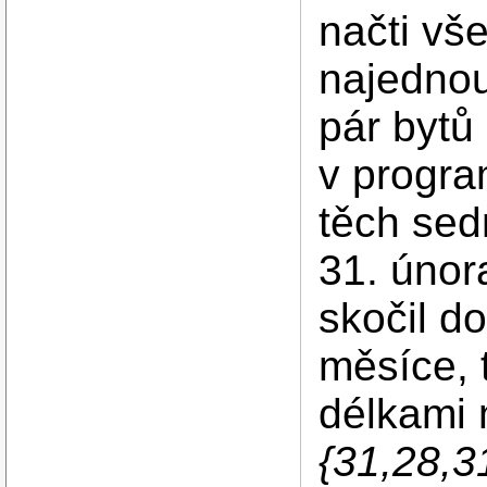
načti vš
najednou
pár bytů 
v progra
těch sed
31. únor
skočil d
měsíce, 
délkami
{31,28,31