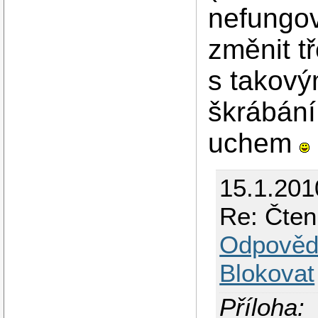
nefungov
změnit t
s takový
škrábání
uchem
15.1.201
Re: Čten
Odpověd
Blokovat
Příloha: