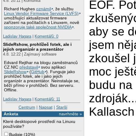
EOF. Pot
4.8. 20:11 | Komunita
Richard Hughes
oznámil
, že službu
Linux Vendor Firmware Service (LVFS)
zkušenýc
umožňující aktualizovat firmware
zařízení na počítačích s Linuxem, nově
aby se dě
sponzoruje také společnost NVIDIA
.
Ladislav Hagara
|
Komentářů: 0
jsem něj
SlideRshow, prohlížeč fotek, ale i
jejich organizér a prezentátor
zkoušel 
4.8. 12:22 | Zajímavý software
Edvard Rejthar na blogu zaměstnanců
moc ješ
CZ.NIC
představil
svou aplikaci
SlideRshow
(
GitHub
). Funguje jako
prohlížeč fotek, ale i jako jejich
budu na 
organizér a prezentátor. Neinstaluje se,
běží přímo v prohlížeči. Bez serveru.
Offline.
zdroják.
Ladislav Hagara
|
Komentářů: 11
Centrum
|
Napsat
|
Starší
Kallasch
Anketa
navrhněte »
Které desktopové prostředí na Linuxu
používáte?
Budgie
(
10%
)