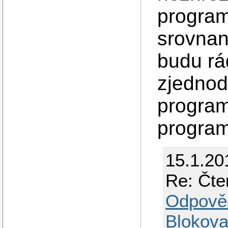
program
srovnane
budu rá
zjednod
program
program
15.1.20
Re: Čte
Odpově
Blokova