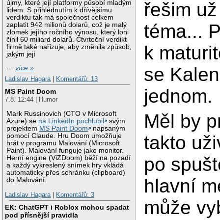
újmy, které její platformy působí mladým
řešim už
lidem. S přihlédnutím k dřívějšímu
verdiktu tak má společnost celkem
téma... 
zaplatit 942 milionů dolarů, což je malý
zlomek jejího ročního výnosu, který loni
činil 60 miliard dolarů. Čtvrteční verdikt
k maturi
firmě také nařizuje, aby změnila způsob,
jakým její
se Kalen
…
více »
Ladislav Hagara
|
Komentářů: 13
jednom.
MS Paint Doom
7.8. 12:44 | Humor
Mark Russinovich (CTO v Microsoft
Měl by p
Azure) se
na LinkedIn pochlubil
svým
projektem
MS Paint Doom
napsaným
takto uži
pomocí Claude. Hru Doom umožňuje
hrát v programu Malování (Microsoft
Paint). Malování funguje jako monitor.
po spušt
Herní engine (ViZDoom) běží na pozadí
a každý vykreslený snímek hry vkládá
automaticky přes schránku (clipboard)
hlavní m
do Malování.
Ladislav Hagara
|
Komentářů: 3
může vyb
EK: ChatGPT i Roblox mohou spadat
pod přísnější pravidla