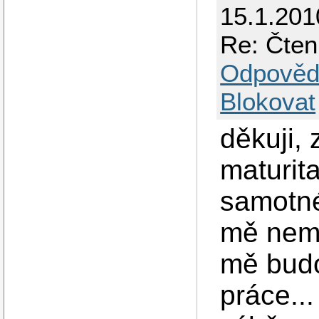
15.1.201
Re: Čten
Odpověd
Blokovat
děkuji, 
maturit
samotné
mě nemů
mě budo
práce...