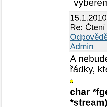
výběrem
15.1.201
Re: Čtení
Odpovědě
Admin
A nebude
řádky, k
char *fg
*stream)