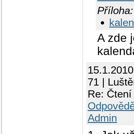
Příloha:
kale
A zde 
kalenda
15.1.201
71 | Luště
Re: Čtení
Odpovědě
Admin