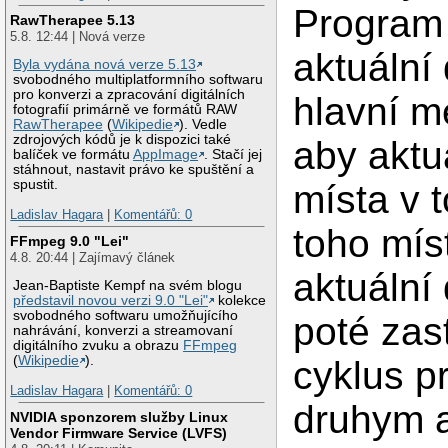
Program 
RawTherapee 5.13
5.8. 12:44 | Nová verze
aktuální
Byla vydána nová verze 5.13
svobodného multiplatformního softwaru
pro konverzi a zpracování digitálních
hlavní m
fotografií primárně ve formátů RAW
RawTherapee
(
Wikipedie
). Vedle
zdrojových kódů je k dispozici také
aby aktu
balíček ve formátu
AppImage
. Stačí jej
stáhnout, nastavit právo ke spuštění a
spustit.
místa v 
Ladislav Hagara
|
Komentářů: 0
toho mís
FFmpeg 9.0 "Lei"
4.8. 20:44 | Zajímavý článek
aktuální
Jean-Baptiste Kempf na svém blogu
představil novou verzi 9.0 "Lei"
kolekce
svobodného softwaru umožňujícího
poté zas
nahrávání, konverzi a streamovaní
digitálního zvuku a obrazu
FFmpeg
(
Wikipedie
).
cyklus p
Ladislav Hagara
|
Komentářů: 0
druhym a
NVIDIA sponzorem služby Linux
Vendor Firmware Service (LVFS)