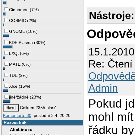
Cinnamon
(
7%
)
Nástroje:
COSMIC
(
2%
)
Odpově
GNOME
(
18%
)
KDE Plasma
(
30%
)
15.1.201
LXQt
(
6%
)
Re: Čtení
MATE
(
6%
)
Odpovědě
TDE
(
2%
)
Admin
Xfce
(
15%
)
jiné/žádné
(
23%
)
Pokud jd
Celkem 2355 hlasů
mohl mít
Komentářů: 30
, poslední 3.4. 20:20
Rozcestník
řádku by
AbcLinuxu