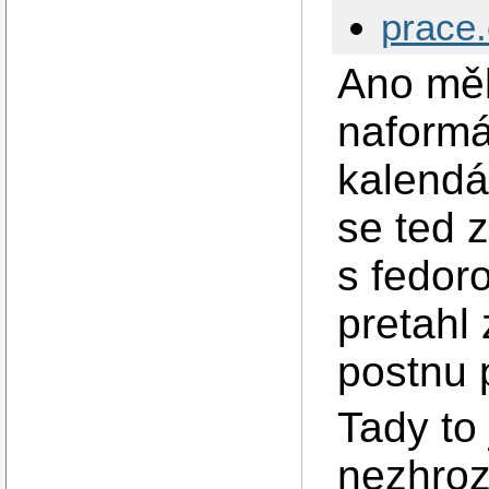
prace
Ano měl
naformá
kalendá
se ted 
s fedor
pretahl 
postnu 
Tady to 
nezhroz