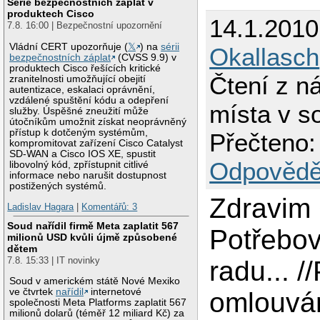
Série bezpečnostních záplat v
produktech Cisco
14.1.2010
7.8. 16:00 | Bezpečnostní upozornění
Vládní CERT upozorňuje (
𝕏
) na
sérii
Okallasch
bezpečnostních záplat
(CVSS 9.9) v
produktech Cisco řešících kritické
Čtení z n
zranitelnosti umožňující obejití
autentizace, eskalaci oprávnění,
vzdálené spuštění kódu a odepření
místa v s
služby. Úspěšné zneužití může
útočníkům umožnit získat neoprávněný
přístup k dotčeným systémům,
Přečteno:
kompromitovat zařízení Cisco Catalyst
SD-WAN a Cisco IOS XE, spustit
Odpovědě
libovolný kód, zpřístupnit citlivé
informace nebo narušit dostupnost
postižených systémů.
Zdravim 
Ladislav Hagara
|
Komentářů: 3
Soud nařídil firmě Meta zaplatit 567
Potřebov
milionů USD kvůli újmě způsobené
dětem
7.8. 15:33 | IT novinky
radu... 
Soud v americkém státě Nové Mexiko
ve čtvrtek
nařídil
internetové
omlouvám
společnosti Meta Platforms zaplatit 567
milionů dolarů (téměř 12 miliard Kč) za