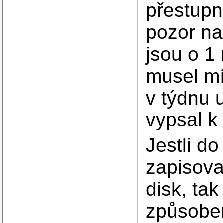
přestupn
pozor na
jsou o 1
musel m
v týdnu 
vypsal k
Jestli do
zapisova
disk, ta
způsobe