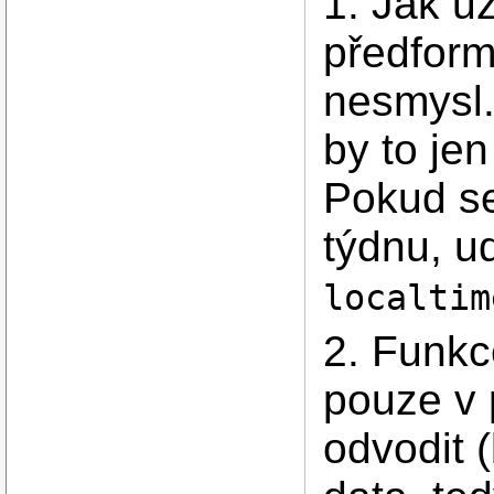
1. Jak už
předform
nesmysl.
by to jen
Pokud se
týdnu, u
localtim
2. Funk
pouze v 
odvodit 