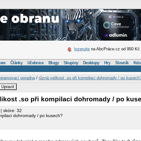
Inzerujte
na AbcPráce.cz od 950 Kč
are
Články
Učebnice
Blogy
Skupiny
Desktopy
Hry
Slovník
Kdo
gramovací poradna
/
různá velikost .so při kompilaci dohromady / po kusech
Upravit
likost .so při kompilaci dohromady / po kus
| skóre: 32
ompilaci dohromady / po kusech?