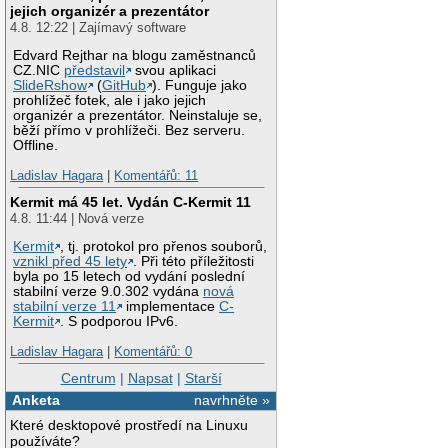
jejich organizér a prezentátor
4.8. 12:22 | Zajímavý software
Edvard Rejthar na blogu zaměstnanců
CZ.NIC
představil
svou aplikaci
SlideRshow
(
GitHub
). Funguje jako
prohlížeč fotek, ale i jako jejich
organizér a prezentátor. Neinstaluje se,
běží přímo v prohlížeči. Bez serveru.
Offline.
Ladislav Hagara
|
Komentářů: 11
Kermit má 45 let. Vydán C-Kermit 11
4.8. 11:44 | Nová verze
Kermit
, tj. protokol pro přenos souborů,
vznikl před 45 lety
. Při této příležitosti
byla po 15 letech od vydání poslední
stabilní verze 9.0.302 vydána
nová
stabilní verze 11
implementace
C-
Kermit
. S podporou IPv6.
Ladislav Hagara
|
Komentářů: 0
Centrum
|
Napsat
|
Starší
Anketa
navrhněte »
Které desktopové prostředí na Linuxu
používáte?