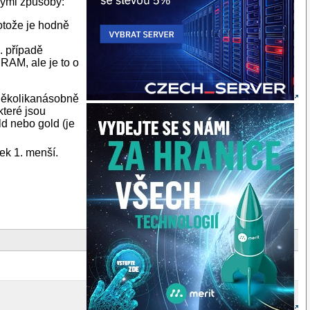
nými způsoby:
otože je hodně
. případě
RAM, ale je to o
 několikanásobně
které jsou
ld nebo gold (je
ek 1. menší.