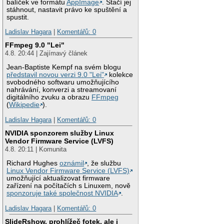
balíček ve formátu
AppImage
. Stačí jej
stáhnout, nastavit právo ke spuštění a
spustit.
Ladislav Hagara
|
Komentářů: 0
FFmpeg 9.0 "Lei"
4.8. 20:44 | Zajímavý článek
Jean-Baptiste Kempf na svém blogu
představil novou verzi 9.0 "Lei"
kolekce
svobodného softwaru umožňujícího
nahrávání, konverzi a streamovaní
digitálního zvuku a obrazu
FFmpeg
(
Wikipedie
).
Ladislav Hagara
|
Komentářů: 0
NVIDIA sponzorem služby Linux
Vendor Firmware Service (LVFS)
4.8. 20:11 | Komunita
Richard Hughes
oznámil
, že službu
Linux Vendor Firmware Service (LVFS)
umožňující aktualizovat firmware
zařízení na počítačích s Linuxem, nově
sponzoruje také společnost NVIDIA
.
Ladislav Hagara
|
Komentářů: 0
SlideRshow, prohlížeč fotek, ale i