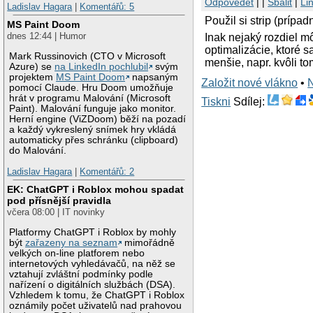
Odpovědět
| |
Sbalit
|
Li
Ladislav Hagara
|
Komentářů: 5
Použil si strip (príp
MS Paint Doom
dnes 12:44 | Humor
Inak nejaký rozdiel m
optimalizácie, ktoré 
Mark Russinovich (CTO v Microsoft
menšie, napr. kvôli to
Azure) se
na LinkedIn pochlubil
svým
projektem
MS Paint Doom
napsaným
Založit nové vlákno
•
pomocí Claude. Hru Doom umožňuje
hrát v programu Malování (Microsoft
Tiskni
Sdílej:
Paint). Malování funguje jako monitor.
Herní engine (ViZDoom) běží na pozadí
a každý vykreslený snímek hry vkládá
automaticky přes schránku (clipboard)
do Malování.
Ladislav Hagara
|
Komentářů: 2
EK: ChatGPT i Roblox mohou spadat
pod přísnější pravidla
včera 08:00 | IT novinky
Platformy ChatGPT i Roblox by mohly
být
zařazeny na seznam
mimořádně
velkých on-line platforem nebo
internetových vyhledávačů, na něž se
vztahují zvláštní podmínky podle
nařízení o digitálních službách (DSA).
Vzhledem k tomu, že ChatGPT i Roblox
oznámily počet uživatelů nad prahovou