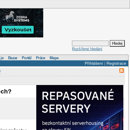
Rozšířené hledání
 je
Bazar
Portál
Práce
Mapa
Přihlášení
|
Registrace
?
ech?