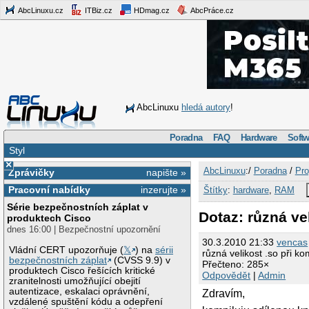
AbcLinuxu.cz
ITBiz.cz
HDmag.cz
AbcPráce.cz
AbcLinuxu
hledá autory
!
Poradna
FAQ
Hardware
Softw
Styl
×
AbcLinuxu
:/
Poradna
/
Pro
Zprávičky
napište »
Pracovní nabídky
inzerujte »
Štítky
:
hardware
,
RAM
Série bezpečnostních záplat v
Dotaz: různá ve
produktech Cisco
dnes 16:00 | Bezpečnostní upozornění
30.3.2010 21:33
vencas
Vládní CERT upozorňuje (
𝕏
) na
sérii
různá velikost .so při k
bezpečnostních záplat
(CVSS 9.9) v
Přečteno: 285×
produktech Cisco řešících kritické
Odpovědět
|
Admin
zranitelnosti umožňující obejití
autentizace, eskalaci oprávnění,
Zdravím,
vzdálené spuštění kódu a odepření