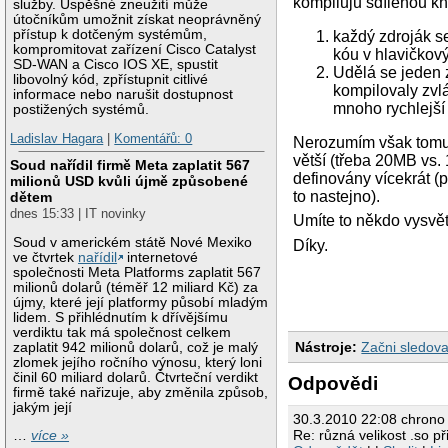
kompiluju sdílenou k
služby. Úspěšné zneužití může
útočníkům umožnit získat neoprávněný
přístup k dotčeným systémům,
každý zdroják s
kompromitovat zařízení Cisco Catalyst
kóu v hlavičkový
SD-WAN a Cisco IOS XE, spustit
Udělá se jeden z
libovolný kód, zpřístupnit citlivé
kompilovaly zvl
informace nebo narušit dostupnost
mnoho rychlejší
postižených systémů.
Ladislav Hagara
|
Komentářů: 0
Nerozumím však tomu,
větší (třeba 20MB vs.
Soud nařídil firmě Meta zaplatit 567
definovány vícekrát (
milionů USD kvůli újmě způsobené
to nastejno).
dětem
dnes 15:33 | IT novinky
Umíte to někdo vysvět
Soud v americkém státě Nové Mexiko
Díky.
ve čtvrtek
nařídil
internetové
společnosti Meta Platforms zaplatit 567
milionů dolarů (téměř 12 miliard Kč) za
újmy, které její platformy působí mladým
lidem. S přihlédnutím k dřívějšímu
verdiktu tak má společnost celkem
Nástroje:
Začni sledova
zaplatit 942 milionů dolarů, což je malý
zlomek jejího ročního výnosu, který loni
činil 60 miliard dolarů. Čtvrteční verdikt
Odpovědi
firmě také nařizuje, aby změnila způsob,
jakým její
30.3.2010 22:08 chrono
Re: různá velikost .so p
…
více »