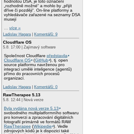
hodnotou DSA, je toto označení
„rozhodně možné“ a mohlo by „přijít
dříve či později“. On-line platformy a
vyhledávače zařazené na seznamy DSA
musejí
…
více »
Ladislav Hagara
|
Komentářů: 9
Cloudflare OS
5.8. 17:00 | Zajímavý software
Společnost Cloudflare
představila
Cloudflare OS
(
GitHub
), tj. open
source platformu navrženou pro
integraci umělé inteligence (agentů)
přímo do pracovních procesů
organizací.
Ladislav Hagara
|
Komentářů: 0
RawTherapee 5.13
5.8. 12:44 | Nová verze
Byla vydána nová verze 5.13
svobodného multiplatformního softwaru
pro konverzi a zpracování digitálních
fotografií primárně ve formátů RAW
RawTherapee
(
Wikipedie
). Vedle
zdrojových kódů je k dispozici také