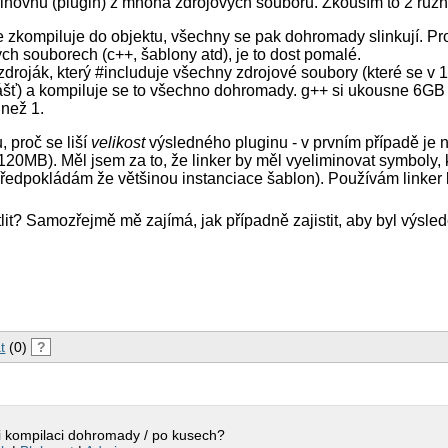
nihovnu (plugin) z mnoha zdrojových souborů. Zkouším to 2 růz
e zkompiluje do objektu, všechny se pak dohromady slinkují. Pr
ch souborech (c++, šablony atd), je to dost pomalé.
droják, který #includuje všechny zdrojové soubory (které se v 1
ášť) a kompiluje se to všechno dohromady. g++ si ukousne 6GB 
 než 1.
 proč se liší
velikost
výsledného pluginu - v prvním případě je
 120MB). Měl jsem za to, že linker by měl vyeliminovat symboly, 
předpokládám že většinou instanciace šablon). Používám linker 
lit? Samozřejmě mě zajímá, jak případně zajistit, aby byl výsled
t
(0)
?
ři kompilaci dohromady / po kusech?