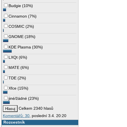
Budgie
(
10%
)
Cinnamon
(
7%
)
COSMIC
(
2%
)
GNOME
(
18%
)
KDE Plasma
(
30%
)
LXQt
(
6%
)
MATE
(
6%
)
TDE
(
2%
)
Xfce
(
15%
)
jiné/žádné
(
23%
)
Celkem 2340 hlasů
Komentářů: 30
, poslední 3.4. 20:20
Rozcestník