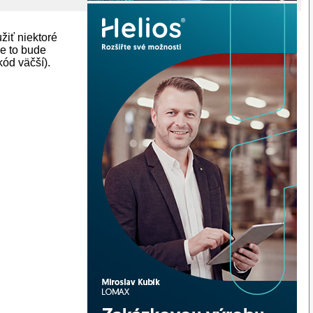
žiť niektoré
že to bude
kód väčší).