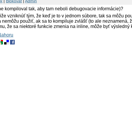
nk
|
Blokovat
|
Admin
adne kompiloval tak, aby tam neboli debugovacie informácie)?
ôže vzniknúť tým, že keď je to v jednom súbore, tak sa môžu pou
sa nemôžu použiť, ak sa to kompiluje zvlášť (to ale neznamená, 
mu, že sa niektoré funkcie zmenia na inline, môže byť výsledný 
Nahoru