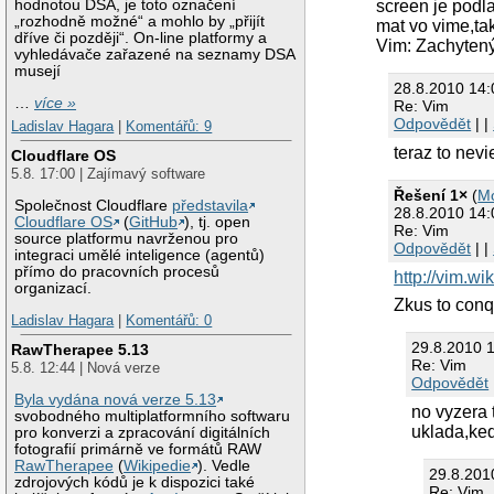
hodnotou DSA, je toto označení
screen je podl
„rozhodně možné“ a mohlo by „přijít
mat vo vime,tak
dříve či později“. On-line platformy a
Vim: Zachytený
vyhledávače zařazené na seznamy DSA
musejí
28.8.2010 14
…
více »
Re: Vim
Odpovědět
| |
Ladislav Hagara
|
Komentářů: 9
teraz to nevi
Cloudflare OS
5.8. 17:00 | Zajímavý software
Řešení 1×
(
M
Společnost Cloudflare
představila
28.8.2010 14
Cloudflare OS
(
GitHub
), tj. open
Re: Vim
source platformu navrženou pro
Odpovědět
| |
integraci umělé inteligence (agentů)
přímo do pracovních procesů
http://vim.w
organizací.
Zkus to conq
Ladislav Hagara
|
Komentářů: 0
29.8.2010 
RawTherapee 5.13
Re: Vim
5.8. 12:44 | Nová verze
Odpovědět
Byla vydána nová verze 5.13
no vyzera 
svobodného multiplatformního softwaru
uklada,ke
pro konverzi a zpracování digitálních
fotografií primárně ve formátů RAW
RawTherapee
(
Wikipedie
). Vedle
29.8.201
zdrojových kódů je k dispozici také
Re: Vim