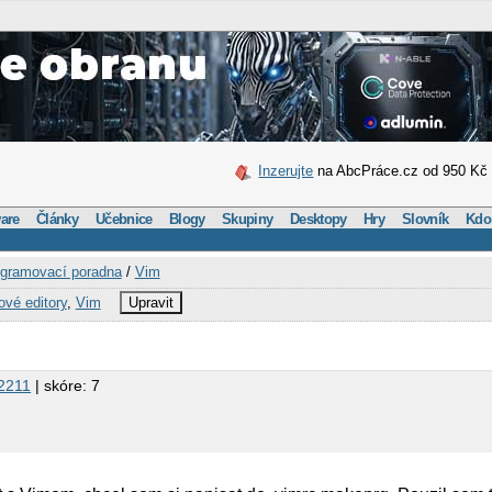
Inzerujte
na AbcPráce.cz od 950 Kč
are
Články
Učebnice
Blogy
Skupiny
Desktopy
Hry
Slovník
Kdo
gramovací poradna
/
Vim
ové editory
,
Vim
Upravit
2211
| skóre: 7