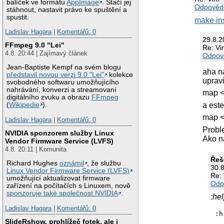
balíček ve formátu
AppImage
. Stačí jej
Odpověd
stáhnout, nastavit právo ke spuštění a
spustit.
make ins
Ladislav Hagara
|
Komentářů: 0
29.8.
FFmpeg 9.0 "Lei"
Re: V
4.8. 20:44 | Zajímavý článek
Odpov
Jean-Baptiste Kempf na svém blogu
aha n
představil novou verzi 9.0 "Lei"
kolekce
upravi
svobodného softwaru umožňujícího
nahrávání, konverzi a streamovaní
map <
digitálního zvuku a obrazu
FFmpeg
a este
(
Wikipedie
).
map <
Ladislav Hagara
|
Komentářů: 0
Probl
NVIDIA sponzorem služby Linux
Ako n
Vendor Firmware Service (LVFS)
4.8. 20:11 | Komunita
Řeš
Richard Hughes
oznámil
, že službu
30.
Linux Vendor Firmware Service (LVFS)
Re:
umožňující aktualizovat firmware
Odp
zařízení na počítačích s Linuxem, nově
sponzoruje také společnost NVIDIA
.
:he
Ladislav Hagara
|
Komentářů: 0
:h
  
SlideRshow, prohlížeč fotek, ale i