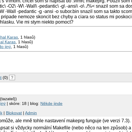
it s Vimom. chcel som si napisat do .vimrc makeprg. Pouzil som t
c\ -O2\ -W\ -Wall\ -pedantic\ -g\ -ansi\ -o\ ./%< snazil som sa d
-W -Wall -pedantic -g -ansi -o subor.bin snazil som sa takto scom
 pripade nemoze skoncit bez chyby a ciara so status mi poskoci
 hlasku. Vie mi stym niekto pomoct?
hal Karas
, 1 hlasů)
al Karas
, 1 hlasů)
o jiný
, 1 hlasů)
t
(0)
?
(tazatel))
iný
| skóre: 18 | blog:
Někde jinde
nk
|
Blokovat
|
Admin
pomůže, ale mně tohle nastavení makeprg funguje (ve verzi 7.3).
napsat si vždycky normální Makefile (nebo něco na ten způsob) a