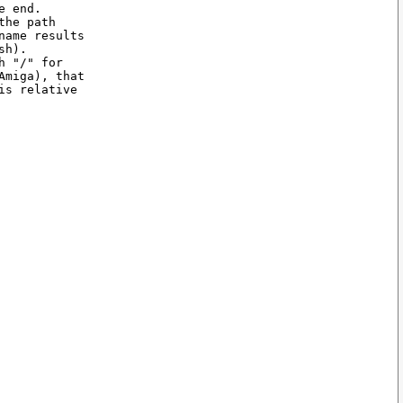
 end.

he path

ame results

h).

 "/" for

miga), that

s relative
