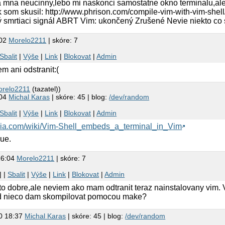
a mna neucinny,lebo mi naskonci samostatne okno terminalu,ale
 som skusil: http://www.phrison.com/compile-vim-with-vim-shell/ 
 smrtiaci signál ABRT Vim: ukončený Zrušené Nevie niekto co 
:02
Morelo2211
| skóre: 7
Sbalit
|
Výše
|
Link
|
Blokovat
|
Admin
em ani odstranit:(
orelo2211
(tazatel))
:04
Michal Karas
| skóre: 45 | blog:
/dev/random
Sbalit
|
Výše
|
Link
|
Blokovat
|
Admin
ikia.com/wiki/Vim-Shell_embeds_a_terminal_in_Vim
ue.
16:04
Morelo2211
| skóre: 7
| |
Sbalit
|
Výše
|
Link
|
Blokovat
|
Admin
to dobre,ale neviem ako mam odtranit teraz nainstalovany vim. V
d nieco dam skompilovat pomocou make?
0 18:37
Michal Karas
| skóre: 45 | blog:
/dev/random