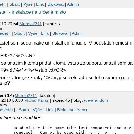
ět
| |
Sbalit
|
Výše
|
Link
|
Blokovat
|
Admin
tall - instalace na určené místo
2010 20:54
Morelo2211
| skóre: 7
im
ědět
| |
Sbalit
|
Výše
|
Link
|
Blokovat
|
Admin
asiel som sudo make uninstall co funguje. V podstate nemusim ma
t:
F9> :!./%</<CR>
 sa snazim k tomu pridat k tomu vstup zo suboru. snazil som sa t
F9> :!./%</ < %</vstup.txt<CR>
em je v tom,ze znaky '%<' vypise celu adresu toho suboru napr.:
a to?
ení 1×
(
Morelo2211
(tazatel))
8.2010 09:30
Michal Karas
| skóre: 45 | blog:
/dev/random
 Vim
ovědět
| |
Sbalit
|
Výše
|
Link
|
Blokovat
|
Admin
lp filename-modifiers
      Head of the file name (the last component and any s
      removed).  Cannot be used with :e, :r or :t.
