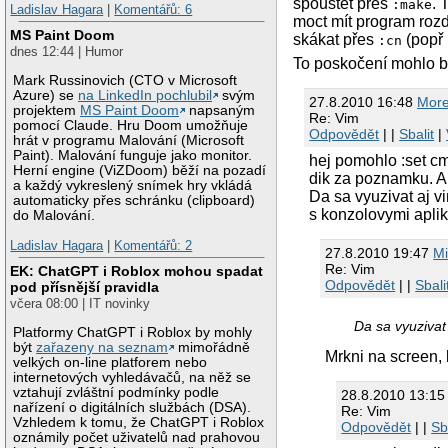
spouštět přes
. 
:make
Ladislav Hagara
|
Komentářů: 6
moct mít program rozd
MS Paint Doom
skákat přes
(popř
:cn
dnes 12:44 | Humor
To poskočení mohlo b
Mark Russinovich (CTO v Microsoft
Azure) se
na LinkedIn pochlubil
svým
27.8.2010 16:48
More
projektem
MS Paint Doom
napsaným
Re: Vim
pomocí Claude. Hru Doom umožňuje
Odpovědět
| |
Sbalit
|
hrát v programu Malování (Microsoft
Paint). Malování funguje jako monitor.
hej pomohlo :set cm
Herní engine (ViZDoom) běží na pozadí
dik za poznamku. A
a každý vykreslený snímek hry vkládá
Da sa vyuzivat aj v
automaticky přes schránku (clipboard)
s konzolovymi aplik
do Malování.
Ladislav Hagara
|
Komentářů: 2
27.8.2010 19:47
Mi
Re: Vim
EK: ChatGPT i Roblox mohou spadat
Odpovědět
| |
Sbali
pod přísnější pravidla
včera 08:00 | IT novinky
Da sa vyuzivat
Platformy ChatGPT i Roblox by mohly
být
zařazeny na seznam
mimořádně
Mrkni na screen,
velkých on-line platforem nebo
internetových vyhledávačů, na něž se
vztahují zvláštní podmínky podle
28.8.2010 13:1
nařízení o digitálních službách (DSA).
Re: Vim
Vzhledem k tomu, že ChatGPT i Roblox
Odpovědět
| |
Sb
oznámily počet uživatelů nad prahovou