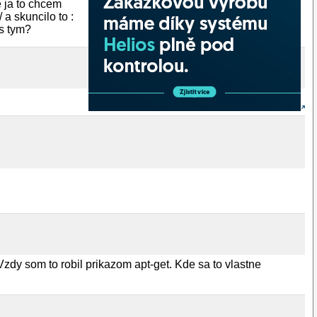
 ja to chcem
a skuncilo to :
s tym?
zdy som to robil prikazom apt-get. Kde sa to vlastne