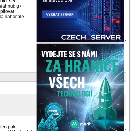
oto: set
osiahnut: g++
pilovat
la nahor,ale
 ten pak