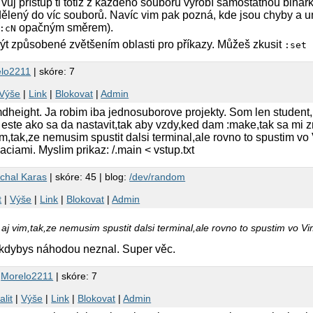
Tvůj přístup ti totiž z každého souboru vyrobí samostatnou biná
ělený do víc souborů. Navíc vim pak pozná, kde jsou chyby a um
opačným směrem).
:cN
ýt způsobené zvětšením oblasti pro příkazy. Můžeš zkusit
:set 
lo2211
| skóre: 7
Výše
|
Link
|
Blokovat
|
Admin
dheight. Ja robim iba jednosuborove projekty. Som len student,k
 este ako sa da nastavit,tak aby vzdy,ked dam :make,tak sa mi 
im,tak,ze nemusim spustit dalsi terminal,ale rovno to spustim v
aciami. Myslim prikaz: /.main < vstup.txt
chal Karas
| skóre: 45 | blog:
/dev/random
t
|
Výše
|
Link
|
Blokovat
|
Admin
 aj vim,tak,ze nemusim spustit dalsi terminal,ale rovno to spustim vo V
 kdybys náhodou neznal. Super věc.
5
Morelo2211
| skóre: 7
alit
|
Výše
|
Link
|
Blokovat
|
Admin