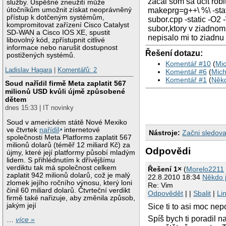
zacal som sa ucit rob
služby. Úspěšné zneužití může
útočníkům umožnit získat neoprávněný
makeprg=g++\ %\ -stati
přístup k dotčeným systémům,
subor.cpp -static -O2 
kompromitovat zařízení Cisco Catalyst
subor,ktory v ziadnom
SD-WAN a Cisco IOS XE, spustit
nepisalo mi to ziadnu
libovolný kód, zpřístupnit citlivé
informace nebo narušit dostupnost
Řešení dotazu:
postižených systémů.
Komentář #10
(
Mic
Ladislav Hagara
|
Komentářů: 2
Komentář #6
(
Mich
Komentář #1
(
Někd
Soud nařídil firmě Meta zaplatit 567
milionů USD kvůli újmě způsobené
dětem
dnes 15:33 | IT novinky
Soud v americkém státě Nové Mexiko
ve čtvrtek
nařídil
internetové
Nástroje:
Začni sledova
společnosti Meta Platforms zaplatit 567
milionů dolarů (téměř 12 miliard Kč) za
Odpovědi
újmy, které její platformy působí mladým
lidem. S přihlédnutím k dřívějšímu
verdiktu tak má společnost celkem
Řešení 1×
(
Morelo2211
zaplatit 942 milionů dolarů, což je malý
22.8.2010 18:34
Někdo j
zlomek jejího ročního výnosu, který loni
Re: Vim
činil 60 miliard dolarů. Čtvrteční verdikt
Odpovědět
| |
Sbalit
|
Li
firmě také nařizuje, aby změnila způsob,
jakým její
Sice ti to asi moc ne
Spíš bych ti poradil 
…
více »