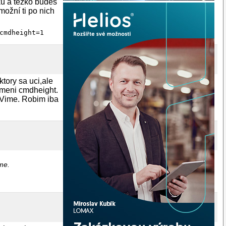
rku a těžko budeš
ožní ti po nich
cmdheight=1
tory sa uci,ale
zmeni cmdheight.
o Vime. Robim iba
ime.