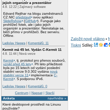
  
jejich organizér a prezentátor
  
4.8. 12:22 | Zajímavý software
  
  
Edvard Rejthar na blogu zaměstnanců
  
CZ.NIC
představil
svou aplikaci
  
SlideRshow
(
GitHub
). Funguje jako
  
prohlížeč fotek, ale i jako jejich
  
organizér a prezentátor. Neinstaluje se,
běží přímo v prohlížeči. Bez serveru.
Offline.
Založit nové vlákno
•
Ladislav Hagara
|
Komentářů: 11
Tiskni
Sdílej:
Kermit má 45 let. Vydán C-Kermit 11
4.8. 11:44 | Nová verze
Kermit
, tj. protokol pro přenos souborů,
vznikl před 45 lety
. Při této příležitosti
byla po 15 letech od vydání poslední
stabilní verze 9.0.302 vydána
nová
stabilní verze 11
implementace
C-
Kermit
. S podporou IPv6.
Ladislav Hagara
|
Komentářů: 0
Centrum
|
Napsat
|
Starší
Anketa
navrhněte »
Které desktopové prostředí na Linuxu
používáte?