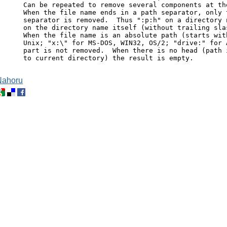
      Can be repeated to remove several components at the
      When the file name ends in a path separator, only t
      separator is removed.  Thus ":p:h" on a directory n
      on the directory name itself (without trailing slas
      When the file name is an absolute path (starts with
      Unix; "x:\" for MS-DOS, WIN32, OS/2; "drive:" for A
      part is not removed.  When there is no head (path i
      to current directory) the result is empty.
Nahoru