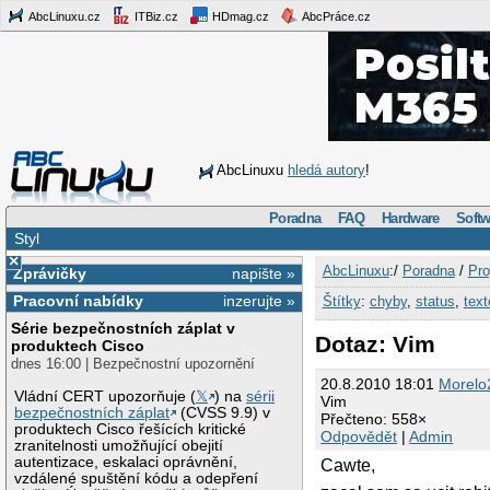
AbcLinuxu.cz
ITBiz.cz
HDmag.cz
AbcPráce.cz
AbcLinuxu
hledá autory
!
Poradna
FAQ
Hardware
Softw
Styl
×
AbcLinuxu
:/
Poradna
/
Pro
Zprávičky
napište »
Pracovní nabídky
inzerujte »
Štítky
:
chyby
,
status
,
text
Série bezpečnostních záplat v
Dotaz: Vim
produktech Cisco
dnes 16:00 | Bezpečnostní upozornění
20.8.2010 18:01
Morelo
Vládní CERT upozorňuje (
𝕏
) na
sérii
Vim
bezpečnostních záplat
(CVSS 9.9) v
Přečteno: 558×
produktech Cisco řešících kritické
Odpovědět
|
Admin
zranitelnosti umožňující obejití
autentizace, eskalaci oprávnění,
Cawte,
vzdálené spuštění kódu a odepření