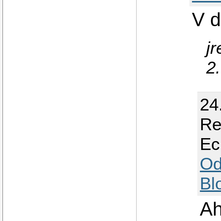
V d
j
2
24
Re
Ec
Od
Bl
Ah