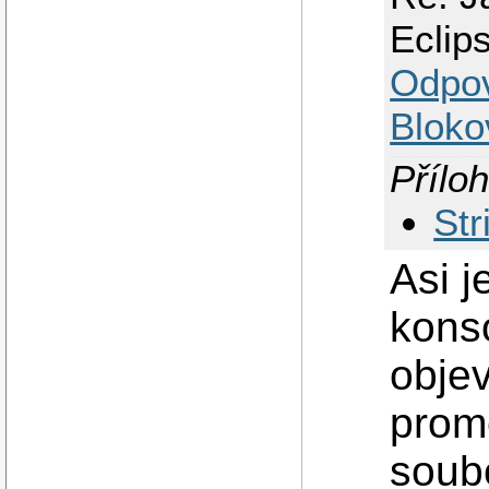
Eclip
Odpo
Bloko
Příloh
Str
Asi j
konso
objev
promě
soubo