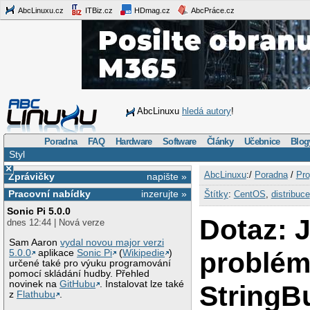
AbcLinuxu.cz
ITBiz.cz
HDmag.cz
AbcPráce.cz
AbcLinuxu
hledá autory
!
Poradna
FAQ
Hardware
Software
Články
Učebnice
Blog
Styl
×
AbcLinuxu
:/
Poradna
/
Pro
Zprávičky
napište »
Pracovní nabídky
inzerujte »
Štítky
:
CentOS
,
distribuce
Sonic Pi 5.0.0
Dotaz: 
dnes 12:44 | Nová verze
Sam Aaron
vydal novou major verzi
problém
5.0.0
aplikace
Sonic Pi
(
Wikipedie
)
určené také pro výuku programování
pomocí skládání hudby. Přehled
novinek na
GitHubu
. Instalovat lze také
StringBu
z
Flathubu
.