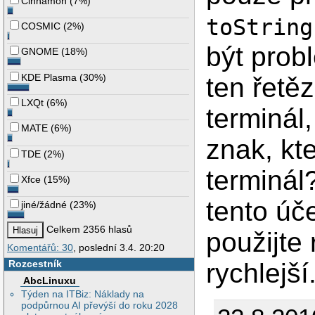
Cinnamon
(
7%
)
toString
COSMIC
(
2%
)
být prob
GNOME
(
18%
)
KDE Plasma
(
30%
)
ten řetě
LXQt
(
6%
)
terminál,
MATE
(
6%
)
znak, kte
TDE
(
2%
)
terminál?
Xfce
(
15%
)
tento úč
jiné/žádné
(
23%
)
Celkem 2356 hlasů
použijte 
Komentářů: 30
, poslední 3.4. 20:20
Rozcestník
rychlejší
AbcLinuxu
Týden na ITBiz: Náklady na
podpůrnou AI převýší do roku 2028