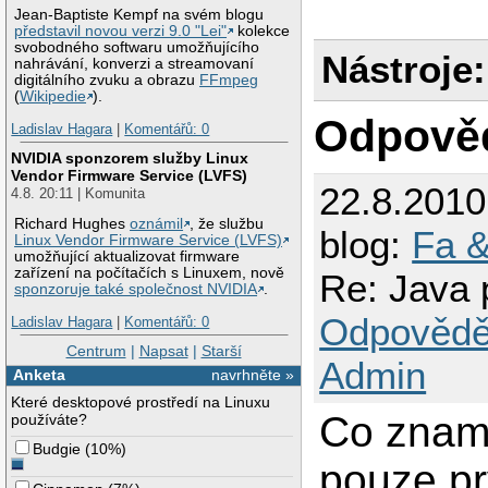
Jean-Baptiste Kempf na svém blogu
představil novou verzi 9.0 "Lei"
kolekce
svobodného softwaru umožňujícího
Nástroje:
nahrávání, konverzi a streamovaní
digitálního zvuku a obrazu
FFmpeg
(
Wikipedie
).
Odpově
Ladislav Hagara
|
Komentářů: 0
NVIDIA sponzorem služby Linux
Vendor Firmware Service (LVFS)
22.8.201
4.8. 20:11 | Komunita
Richard Hughes
oznámil
, že službu
blog:
Fa &
Linux Vendor Firmware Service (LVFS)
umožňující aktualizovat firmware
zařízení na počítačích s Linuxem, nově
Re: Java 
sponzoruje také společnost NVIDIA
.
Odpovědě
Ladislav Hagara
|
Komentářů: 0
Centrum
|
Napsat
|
Starší
Admin
Anketa
navrhněte »
Které desktopové prostředí na Linuxu
Co zname
používáte?
Budgie
(
10%
)
pouze pr