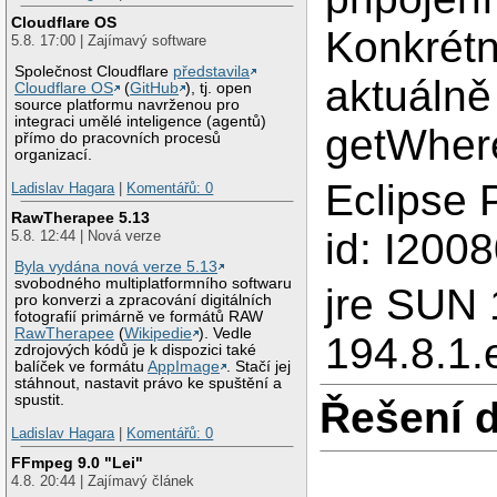
Cloudflare OS
Konkrétn
5.8. 17:00 | Zajímavý software
Společnost Cloudflare
představila
aktuálně
Cloudflare OS
(
GitHub
), tj. open
source platformu navrženou pro
integraci umělé inteligence (agentů)
getWhere
přímo do pracovních procesů
organizací.
Eclipse 
Ladislav Hagara
|
Komentářů: 0
RawTherapee 5.13
id: I200
5.8. 12:44 | Nová verze
Byla vydána nová verze 5.13
svobodného multiplatformního softwaru
jre SUN 
pro konverzi a zpracování digitálních
fotografií primárně ve formátů RAW
RawTherapee
(
Wikipedie
). Vedle
194.8.1.
zdrojových kódů je k dispozici také
balíček ve formátu
AppImage
. Stačí jej
stáhnout, nastavit právo ke spuštění a
spustit.
Řešení 
Ladislav Hagara
|
Komentářů: 0
FFmpeg 9.0 "Lei"
4.8. 20:44 | Zajímavý článek