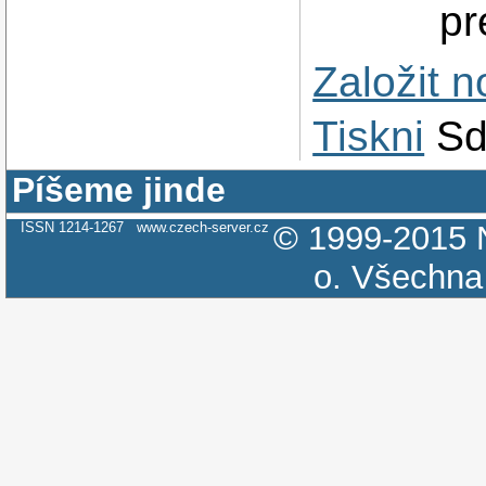
pr
Založit 
Tiskni
Sd
Píšeme jinde
ISSN 1214-1267
www.czech-server.cz
© 1999-2015
o.
Všechna 