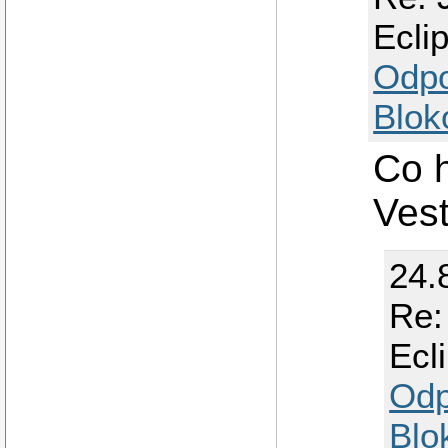
Ecli
Odp
Blok
Co 
Ves
24.
Re:
Ecl
Odp
Blo