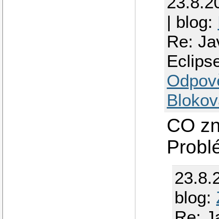
23.8.2
| blog:
Re: Ja
Eclips
Odpov
Blokov
CO zn
Probl
23.8.
blog:
Re: J