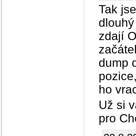
Tak js
dlouhý
zdají O
začáte
dump d
pozice,
ho vrac
Už si 
pro Ch