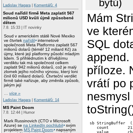
bytů)
Ladislav Hagara
|
Komentářů: 4
Soud nařídil firmě Meta zaplatit 567
Mám Stri
milionů USD kvůli újmě způsobené
dětem
ve kter
7.8. 15:33 | IT novinky
Soud v americkém státě Nové Mexiko
SQL dot
ve čtvrtek
nařídil
internetové
společnosti Meta Platforms zaplatit 567
milionů dolarů (téměř 12 miliard Kč) za
append.
újmy, které její platformy působí mladým
lidem. S přihlédnutím k dřívějšímu
verdiktu tak má společnost celkem
příloze.
zaplatit 942 milionů dolarů, což je malý
zlomek jejího ročního výnosu, který loni
činil 60 miliard dolarů. Čtvrteční verdikt
vrátí po 
firmě také nařizuje, aby změnila způsob,
jakým její
nesmysl
…
více »
Ladislav Hagara
|
Komentářů: 14
toString(
MS Paint Doom
7.8. 12:44 | Humor
Mark Russinovich (CTO v Microsoft
sb StringBuffer  (i
Azure) se
na LinkedIn pochlubil
svým
   count	213	

projektem
MS Paint Doom
napsaným
   value	char[264]  (id=157)	
