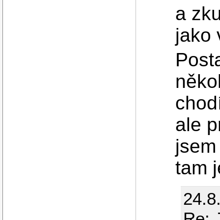
a zku
jako 
Post
něko
chodí
ale p
jsem
tam j
24.8
Re: 