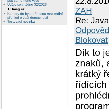
22.8.201
plat samotného vývo
Událo se v týdnu 32/2026
ZAH
HDmag.cz
Kamery do bytu přinesou maximální
přehled o vaší domácnosti
Re: Java
Testovací novinka
Odpověd
Blokovat
Dík to j
znaků, 
krátký ř
řídícíc
prohléd
program