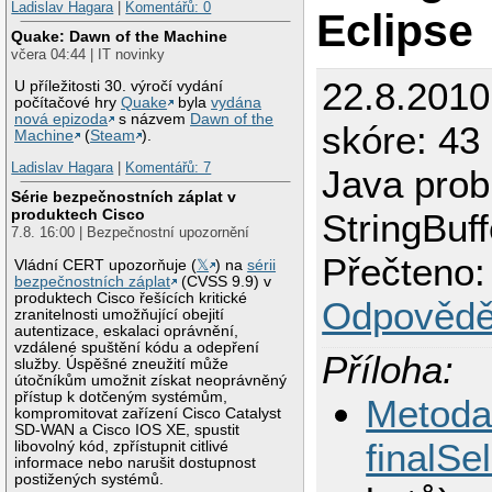
Ladislav Hagara
|
Komentářů: 0
Eclipse
Quake: Dawn of the Machine
včera 04:44 | IT novinky
22.8.201
U příležitosti 30. výročí vydání
počítačové hry
Quake
byla
vydána
nová epizoda
s názvem
Dawn of the
skóre: 43 
Machine
(
Steam
).
Ladislav Hagara
|
Komentářů: 7
Java prob
Série bezpečnostních záplat v
produktech Cisco
StringBuff
7.8. 16:00 | Bezpečnostní upozornění
Přečteno:
Vládní CERT upozorňuje (
𝕏
) na
sérii
bezpečnostních záplat
(CVSS 9.9) v
produktech Cisco řešících kritické
Odpovědě
zranitelnosti umožňující obejití
autentizace, eskalaci oprávnění,
vzdálené spuštění kódu a odepření
Příloha:
služby. Úspěšné zneužití může
útočníkům umožnit získat neoprávněný
přístup k dotčeným systémům,
Metod
kompromitovat zařízení Cisco Catalyst
SD-WAN a Cisco IOS XE, spustit
finalSe
libovolný kód, zpřístupnit citlivé
informace nebo narušit dostupnost
postižených systémů.