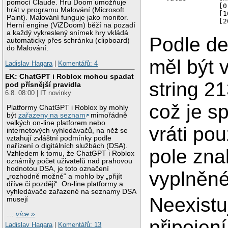
pomocí Claude. Hru Doom umožňuje
		[0...99]	

hrát v programu Malování (Microsoft
		[100...199]	

Paint). Malování funguje jako monitor.
Herní engine (ViZDoom) běží na pozadí
a každý vykreslený snímek hry vkládá
Podle d
automaticky přes schránku (clipboard)
do Malování.
měl být v
Ladislav Hagara
|
Komentářů: 4
EK: ChatGPT i Roblox mohou spadat
string 2
pod přísnější pravidla
6.8. 08:00 | IT novinky
což je s
Platformy ChatGPT i Roblox by mohly
být
zařazeny na seznam
mimořádně
velkých on-line platforem nebo
vráti po
internetových vyhledávačů, na něž se
vztahují zvláštní podmínky podle
nařízení o digitálních službách (DSA).
pole zna
Vzhledem k tomu, že ChatGPT i Roblox
oznámily počet uživatelů nad prahovou
hodnotou DSA, je toto označení
vyplněné
„rozhodně možné“ a mohlo by „přijít
dříve či později“. On-line platformy a
vyhledávače zařazené na seznamy DSA
Neexistu
musejí
…
více »
připojen
Ladislav Hagara
|
Komentářů: 13