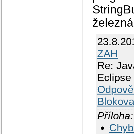
StringB
železná
23.8.20
ZAH
Re: Jav
Eclipse
Odpově
Blokova
Příloha:
Chybn