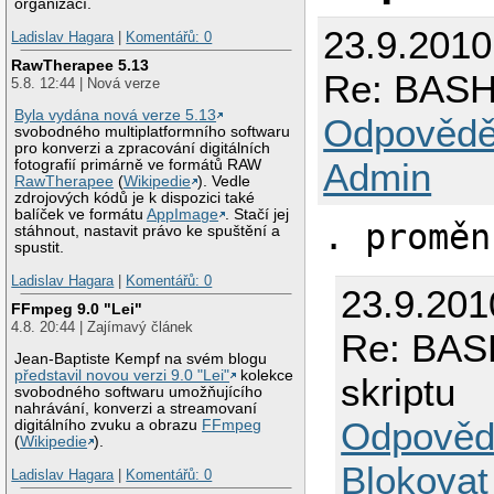
organizací.
23.9.2010
Ladislav Hagara
|
Komentářů: 0
RawTherapee 5.13
Re: BASH,
5.8. 12:44 | Nová verze
Byla vydána nová verze 5.13
Odpovědě
svobodného multiplatformního softwaru
pro konverzi a zpracování digitálních
Admin
fotografií primárně ve formátů RAW
RawTherapee
(
Wikipedie
). Vedle
zdrojových kódů je k dispozici také
balíček ve formátu
AppImage
. Stačí jej
. proměn
stáhnout, nastavit právo ke spuštění a
spustit.
Ladislav Hagara
|
Komentářů: 0
23.9.201
FFmpeg 9.0 "Lei"
4.8. 20:44 | Zajímavý článek
Re: BAS
Jean-Baptiste Kempf na svém blogu
představil novou verzi 9.0 "Lei"
kolekce
skriptu
svobodného softwaru umožňujícího
nahrávání, konverzi a streamovaní
Odpověd
digitálního zvuku a obrazu
FFmpeg
(
Wikipedie
).
Blokovat
Ladislav Hagara
|
Komentářů: 0