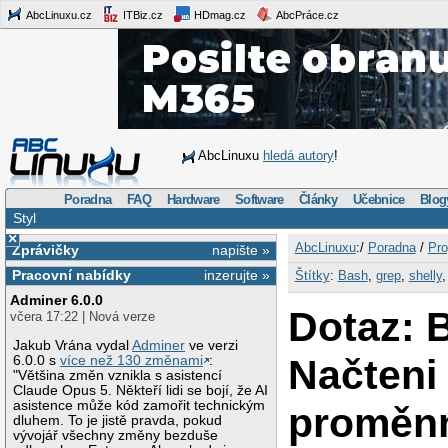
AbcLinuxu.cz
ITBiz.cz
HDmag.cz
AbcPráce.cz
AbcLinuxu
hledá autory
!
Poradna
FAQ
Hardware
Software
Články
Učebnice
Blog
Styl
×
AbcLinuxu
:/
Poradna
/
Pro
Zprávičky
napište »
Pracovní nabídky
inzerujte »
Štítky
:
Bash
,
grep
,
shelly
Adminer 6.0.0
Dotaz: 
včera 17:22 | Nová verze
Jakub Vrána vydal
Adminer
ve verzi
Načteni
6.0.0 s
více než 130 změnami
:
"Většina změn vznikla s asistencí
Claude Opus 5. Někteří lidi se bojí, že AI
asistence může kód zamořit technickým
proměn
dluhem. To je jistě pravda, pokud
vývojář všechny změny bezduše