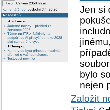
Celkem 2358 hlasů
Jen si 
Komentářů: 30
, poslední 3.4. 20:20
Rozcestník
pokušen
AbcLinuxu
Jaderné noviny – přehled za
includ
červenec 2026
Týden na ITBiz: Náklady na
podpůrnou AI převýší do roku 2028
jinému,
plat samotného vývo
HDmag.cz
případ
Kamery do bytu přinesou maximální
přehled o vaší domácnosti
Testovací novinka
soubor
bylo so
nejen 
Založit 