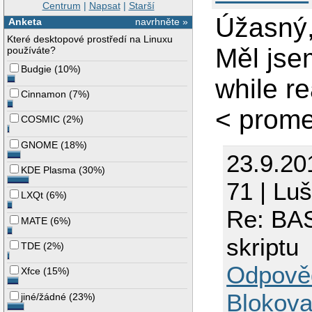
Centrum
|
Napsat
|
Starší
Úžasný,
Anketa
navrhněte »
Které desktopové prostředí na Linuxu
Měl jse
používáte?
Budgie
(
10%
)
while r
Cinnamon
(
7%
)
< prome
COSMIC
(
2%
)
GNOME
(
18%
)
23.9.20
KDE Plasma
(
30%
)
71 | Lu
LXQt
(
6%
)
Re: BA
MATE
(
6%
)
skriptu
TDE
(
2%
)
Odpově
Xfce
(
15%
)
Blokova
jiné/žádné
(
23%
)