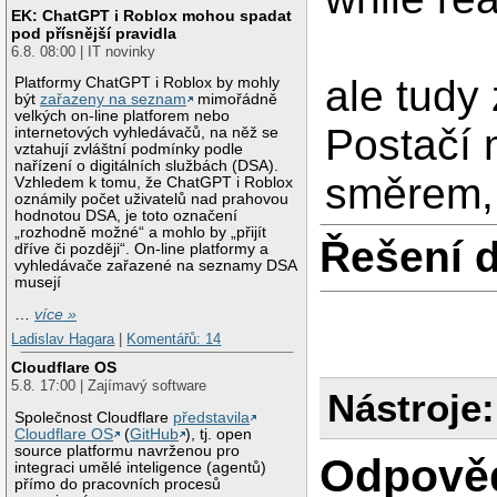
EK: ChatGPT i Roblox mohou spadat
pod přísnější pravidla
6.8. 08:00 | IT novinky
ale tudy
Platformy ChatGPT i Roblox by mohly
být
zařazeny na seznam
mimořádně
velkých on-line platforem nebo
Postačí
internetových vyhledávačů, na něž se
vztahují zvláštní podmínky podle
nařízení o digitálních službách (DSA).
směrem, 
Vzhledem k tomu, že ChatGPT i Roblox
oznámily počet uživatelů nad prahovou
hodnotou DSA, je toto označení
„rozhodně možné“ a mohlo by „přijít
Řešení 
dříve či později“. On-line platformy a
vyhledávače zařazené na seznamy DSA
musejí
…
více »
Ladislav Hagara
|
Komentářů: 14
Cloudflare OS
5.8. 17:00 | Zajímavý software
Nástroje:
Společnost Cloudflare
představila
Cloudflare OS
(
GitHub
), tj. open
source platformu navrženou pro
Odpově
integraci umělé inteligence (agentů)
přímo do pracovních procesů