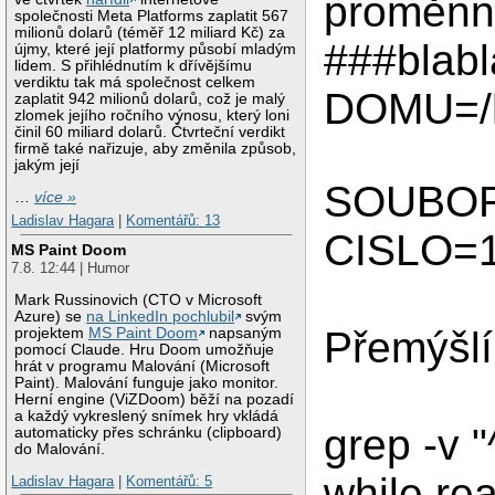
proměnn
společnosti Meta Platforms zaplatit 567
milionů dolarů (téměř 12 miliard Kč) za
###blabl
újmy, které její platformy působí mladým
lidem. S přihlédnutím k dřívějšímu
verdiktu tak má společnost celkem
DOMU=/
zaplatit 942 milionů dolarů, což je malý
zlomek jejího ročního výnosu, který loni
činil 60 miliard dolarů. Čtvrteční verdikt
firmě také nařizuje, aby změnila způsob,
jakým její
SOUBOR=
…
více »
Ladislav Hagara
|
Komentářů: 13
CISLO=
MS Paint Doom
7.8. 12:44 | Humor
Mark Russinovich (CTO v Microsoft
Azure) se
na LinkedIn pochlubil
svým
Přemýšl
projektem
MS Paint Doom
napsaným
pomocí Claude. Hru Doom umožňuje
hrát v programu Malování (Microsoft
Paint). Malování funguje jako monitor.
Herní engine (ViZDoom) běží na pozadí
a každý vykreslený snímek hry vkládá
grep -v 
automaticky přes schránku (clipboard)
do Malování.
while rea
Ladislav Hagara
|
Komentářů: 5