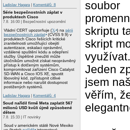
soubor
Ladislav Hagara
|
Komentářů: 8
Série bezpečnostních záplat v
promenn
produktech Cisco
7.8. 16:00 | Bezpečnostní upozornění
skriptu t
Vládní CERT upozorňuje (
𝕏
) na
sérii
bezpečnostních záplat
(CVSS 9.9) v
produktech Cisco řešících kritické
skript m
zranitelnosti umožňující obejití
autentizace, eskalaci oprávnění,
vzdálené spuštění kódu a odepření
využívat
služby. Úspěšné zneužití může
útočníkům umožnit získat neoprávněný
přístup k dotčeným systémům,
Jeden z
kompromitovat zařízení Cisco Catalyst
SD-WAN a Cisco IOS XE, spustit
jsem naš
libovolný kód, zpřístupnit citlivé
informace nebo narušit dostupnost
postižených systémů.
věřím, že
Ladislav Hagara
|
Komentářů: 4
Soud nařídil firmě Meta zaplatit 567
elegantn
milionů USD kvůli újmě způsobené
dětem
7.8. 15:33 | IT novinky
Soud v americkém státě Nové Mexiko
ve čtvrtek
nařídil
internetové