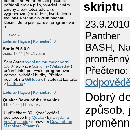
odbouchne Enterem. Ale pokud si
skriptu
pořádně projde plán, vyjedná v něm
změny a pak totéž udělá i s
vygenerovaným kódem, kvalita kódu
stoupne a technický dluh naopak
23.9.2010
klesne. Je to jako párové programování
s
Panther
…
více »
Ladislav Hagara
|
Komentářů: 0
BASH, Na
Sonic Pi 5.0.0
včera 12:44 | Nová verze
proměnnýc
Sam Aaron
vydal novou major verzi
5.0.0
aplikace
Sonic Pi
(
Wikipedie
)
Přečteno:
určené také pro výuku programování
pomocí skládání hudby. Přehled
Odpovědě
novinek na
GitHubu
. Instalovat lze také
z
Flathubu
.
Ladislav Hagara
|
Komentářů: 0
Dobrý d
Quake: Dawn of the Machine
8.8. 04:44 | IT novinky
způsob, 
U příležitosti 30. výročí vydání
počítačové hry
Quake
byla
vydána
proměnn
nová epizoda
s názvem
Dawn of the
Machine
(
Steam
).