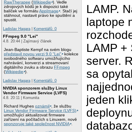
RawTherapee
(
Wikipedie
). Vedle
LAMP. N
zdrojových kódů je k dispozici také
balíček ve formátu
AppImage
. Stačí jej
stáhnout, nastavit právo ke spuštění a
laptope
spustit.
Ladislav Hagara
|
Komentářů: 0
rozchode
FFmpeg 9.0 "Lei"
4.8. 20:44 | Zajímavý článek
LAMP +
Jean-Baptiste Kempf na svém blogu
představil novou verzi 9.0 "Lei"
kolekce
server. 
svobodného softwaru umožňujícího
nahrávání, konverzi a streamovaní
digitálního zvuku a obrazu
FFmpeg
sa opyta
(
Wikipedie
).
Ladislav Hagara
|
Komentářů: 0
najjedno
NVIDIA sponzorem služby Linux
Vendor Firmware Service (LVFS)
jeden kli
4.8. 20:11 | Komunita
Richard Hughes
oznámil
, že službu
deploynu
Linux Vendor Firmware Service (LVFS)
umožňující aktualizovat firmware
zařízení na počítačích s Linuxem, nově
databaz
sponzoruje také společnost NVIDIA
.