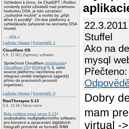
Vzhledem k tomu, že ChatGPT i Roblox
aplikaci
oznámily počet uživatelů nad prahovou
hodnotou DSA, je toto označení
„rozhodně možné“ a mohlo by „přijít
dříve či později“. On-line platformy a
22.3.2011
vyhledávače zařazené na seznamy DSA
musejí
Stuffel
…
více »
Ladislav Hagara
|
Komentářů: 1
Ako na de
Cloudflare OS
5.8. 17:00 | Zajímavý software
mysql web
Společnost Cloudflare
představila
Cloudflare OS
(
GitHub
), tj. open
Přečteno:
source platformu navrženou pro
integraci umělé inteligence (agentů)
Odpovědě
přímo do pracovních procesů
organizací.
Ladislav Hagara
|
Komentářů: 0
Dobry de
RawTherapee 5.13
5.8. 12:44 | Nová verze
mam pre
Byla vydána nová verze 5.13
svobodného multiplatformního softwaru
virtual -
pro konverzi a zpracování digitálních
fotografií primárně ve formátů RAW