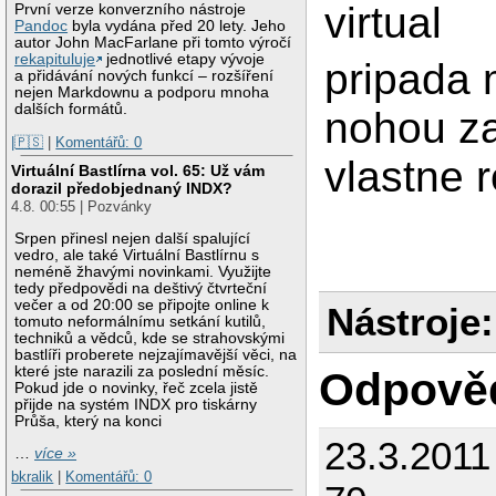
virtual
První verze konverzního nástroje
Pandoc
byla vydána před 20 lety. Jeho
autor John MacFarlane při tomto výročí
rekapituluje
jednotlivé etapy vývoje
pripada 
a přidávání nových funkcí – rozšíření
nejen Markdownu a podporu mnoha
dalších formátů.
nohou za
|🇵🇸
|
Komentářů: 0
vlastne 
Virtuální Bastlírna vol. 65: Už vám
dorazil předobjednaný INDX?
4.8. 00:55 | Pozvánky
Srpen přinesl nejen další spalující
vedro, ale také Virtuální Bastlírnu s
neméně žhavými novinkami. Využijte
tedy předpovědi na deštivý čtvrteční
večer a od 20:00 se připojte online k
Nástroje:
tomuto neformálnímu setkání kutilů,
techniků a vědců, kde se strahovskými
bastlíři proberete nejzajímavější věci, na
které jste narazili za poslední měsíc.
Odpově
Pokud jde o novinky, řeč zcela jistě
přijde na systém INDX pro tiskárny
Průša, který na konci
23.3.2011
…
více »
bkralik
|
Komentářů: 0