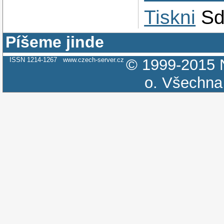
Tiskni
Sd
Píšeme jinde
ISSN 1214-1267
www.czech-server.cz
© 1999-2015
o.
Všechna 