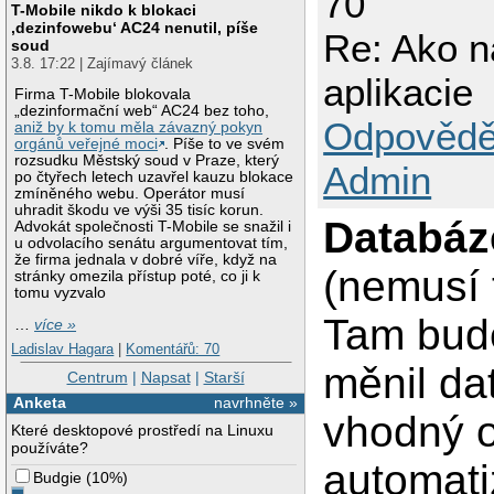
70
T-Mobile nikdo k blokaci
‚dezinfowebu‘ AC24 nenutil, píše
Re: Ako n
soud
3.8. 17:22 | Zajímavý článek
aplikacie
Firma T-Mobile blokovala
„dezinformační web“ AC24 bez toho,
Odpovědě
aniž by k tomu měla závazný pokyn
orgánů veřejné moci
. Píše to ve svém
rozsudku Městský soud v Praze, který
Admin
po čtyřech letech uzavřel kauzu blokace
zmíněného webu. Operátor musí
uhradit škodu ve výši 35 tisíc korun.
Databáz
Advokát společnosti T-Mobile se snažil i
u odvolacího senátu argumentovat tím,
že firma jednala v dobré víře, když na
(nemusí 
stránky omezila přístup poté, co ji k
tomu vyzvalo
Tam bude
…
více »
Ladislav Hagara
|
Komentářů: 70
měnil da
Centrum
|
Napsat
|
Starší
Anketa
navrhněte »
vhodný o
Které desktopové prostředí na Linuxu
používáte?
automati
Budgie
(
10%
)