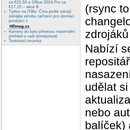
za €22,50 a Office 2024 Pro za
(rsync t
€17,15 – akce B
Týden na ITBiz: Čína podle zdrojů
zahájila výrobu zařízení pro domácí
changelo
produkci v
HDmag.cz
zdrojáků
Kamery do bytu přinesou maximální
přehled o vaší domácnosti
Testovací novinka
Nabízí s
repositá
nasazení
udělat s
aktualiz
nebo au
balíček)