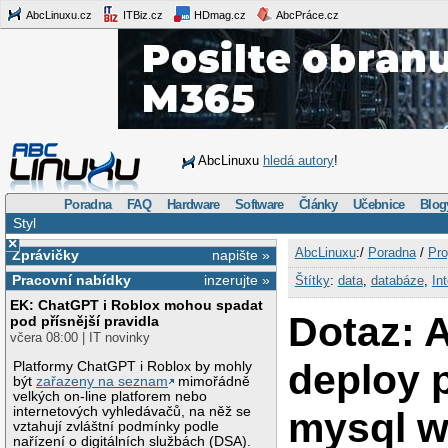
AbcLinuxu.cz
ITBiz.cz
HDmag.cz
AbcPráce.cz
AbcLinuxu
hledá autory
!
Poradna
FAQ
Hardware
Software
Články
Učebnice
Blog
Styl
×
AbcLinuxu
:/
Poradna
/
Pro
Zprávičky
napište »
Pracovní nabídky
inzerujte »
Štítky
:
data
,
databáze
,
In
EK: ChatGPT i Roblox mohou spadat
Dotaz: 
pod přísnější pravidla
včera 08:00 | IT novinky
deploy 
Platformy ChatGPT i Roblox by mohly
být
zařazeny na seznam
mimořádně
velkých on-line platforem nebo
internetových vyhledávačů, na něž se
mysql 
vztahují zvláštní podmínky podle
nařízení o digitálních službách (DSA).