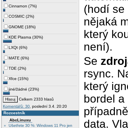
(hodí se
Cinnamon
(
7%
)
COSMIC
(
2%
)
nějaká m
GNOME
(
18%
)
který ko
KDE Plasma
(
30%
)
není).
LXQt
(
6%
)
Se
zdro
MATE
(
6%
)
TDE
(
2%
)
rsync. N
Xfce
(
15%
)
který ig
jiné/žádné
(
23%
)
bordel a 
Celkem 2333 hlasů
Komentářů: 30
, poslední 3.4. 20:20
případn
Rozcestník
AbcLinuxu
data. Vl
Ušetřete 30 %: Windows 11 Pro jen