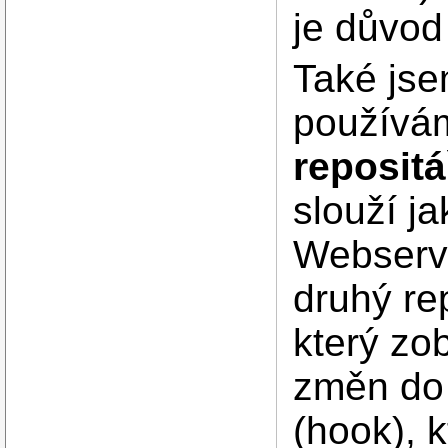
je důvod 
Také jsem
používá
repositá
slouží ja
Webserve
druhý rep
který zo
změn do 
(hook), 