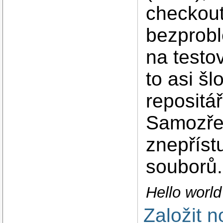
checkout
bezprobl
na testo
to asi šl
repositář
Samozřej
znepříst
souborů.
Hello worl
Založit 