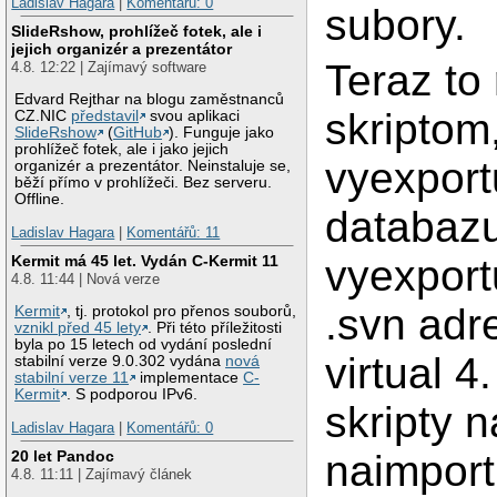
Ladislav Hagara
|
Komentářů: 0
subory.
SlideRshow, prohlížeč fotek, ale i
jejich organizér a prezentátor
Teraz to 
4.8. 12:22 | Zajímavý software
Edvard Rejthar na blogu zaměstnanců
skriptom,
CZ.NIC
představil
svou aplikaci
SlideRshow
(
GitHub
). Funguje jako
prohlížeč fotek, ale i jako jejich
vyexport
organizér a prezentátor. Neinstaluje se,
běží přímo v prohlížeči. Bez serveru.
Offline.
databazu
Ladislav Hagara
|
Komentářů: 11
vyexport
Kermit má 45 let. Vydán C-Kermit 11
4.8. 11:44 | Nová verze
.svn adre
Kermit
, tj. protokol pro přenos souborů,
vznikl před 45 lety
. Při této příležitosti
byla po 15 letech od vydání poslední
virtual 
stabilní verze 9.0.302 vydána
nová
stabilní verze 11
implementace
C-
Kermit
. S podporou IPv6.
skripty n
Ladislav Hagara
|
Komentářů: 0
naimport
20 let Pandoc
4.8. 11:11 | Zajímavý článek