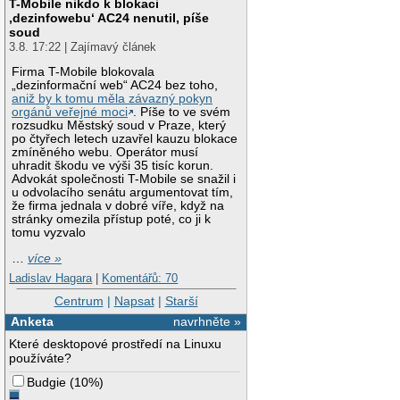
T-Mobile nikdo k blokaci
‚dezinfowebu‘ AC24 nenutil, píše
soud
3.8. 17:22 | Zajímavý článek
Firma T-Mobile blokovala
„dezinformační web“ AC24 bez toho,
aniž by k tomu měla závazný pokyn
orgánů veřejné moci
. Píše to ve svém
rozsudku Městský soud v Praze, který
po čtyřech letech uzavřel kauzu blokace
zmíněného webu. Operátor musí
uhradit škodu ve výši 35 tisíc korun.
Advokát společnosti T-Mobile se snažil i
u odvolacího senátu argumentovat tím,
že firma jednala v dobré víře, když na
stránky omezila přístup poté, co ji k
tomu vyzvalo
…
více »
Ladislav Hagara
|
Komentářů: 70
Centrum
|
Napsat
|
Starší
Anketa
navrhněte »
Které desktopové prostředí na Linuxu
používáte?
Budgie
(
10%
)