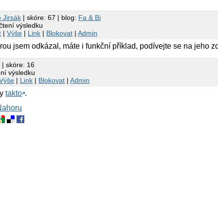
p Jirsák
| skóre: 67 | blog:
Fa & Bi
čtení výsledku
t
|
Výše
|
Link
|
Blokovat
|
Admin
erou jsem odkázal, máte i funkční příklad, podívejte se na jeho z
x
| skóre: 16
ení výsledku
Výše
|
Link
|
Blokovat
|
Admin
ry
takto
.
Nahoru