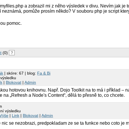
myfiles.php a zobrazil mi z něho výsledek v divu. Nevím jak je 
ní neznámá, pomůže prosím někdo? V souboru php je script kter
nou pomoc.
t
(0)
?
sák
| skóre: 67 | blog:
Fa & Bi
 výsledku
nk
|
Blokovat
|
Admin
akou hotovou knihovnu. Např. Dojo Toolkit na to má i příklad – 
e na „Refresh a Node's Content“, dělá to přesně to, co chcete.
in
ení výsledku
Výše
|
Link
|
Blokovat
|
Admin
 nic se nezobrazi, predpokladam ze se ta funkce nebo coto je 