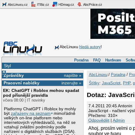
AbcLinuxu.cz
ITBiz.cz
HDmag.cz
AbcPráce.cz
AbcLinuxu
hledá autory
!
Poradna
FAQ
Hardware
Softw
Styl
×
AbcLinuxu
:/
Poradna
/
Pro
Zprávičky
napište »
Pracovní nabídky
inzerujte »
Štítky
:
JavaScript
,
PHP
,
EK: ChatGPT i Roblox mohou spadat
Dotaz: JavaScri
pod přísnější pravidla
včera 08:00 | IT novinky
7.4.2011 20:45 Antonin
Platformy ChatGPT i Roblox by mohly
JavaScript - načtení výs
být
zařazeny na seznam
mimořádně
Přečteno: 310×
velkých on-line platforem nebo
Odpovědět
|
Admin
internetových vyhledávačů, na něž se
vztahují zvláštní podmínky podle
Ahoj, prosím velmi o p
nařízení o digitálních službách (DSA).
soubor ve tvaru