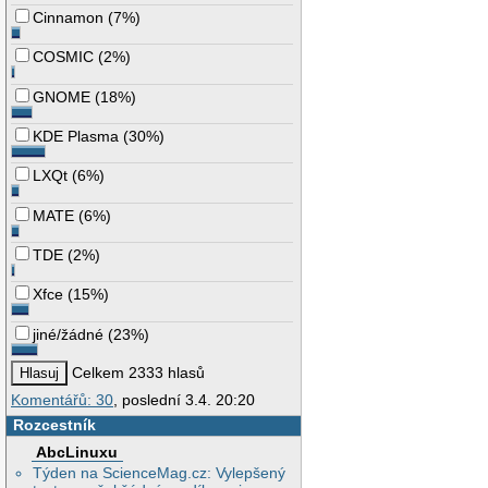
Cinnamon
(
7%
)
COSMIC
(
2%
)
GNOME
(
18%
)
KDE Plasma
(
30%
)
LXQt
(
6%
)
MATE
(
6%
)
TDE
(
2%
)
Xfce
(
15%
)
jiné/žádné
(
23%
)
Celkem 2333 hlasů
Komentářů: 30
, poslední 3.4. 20:20
Rozcestník
AbcLinuxu
Týden na ScienceMag.cz: Vylepšený