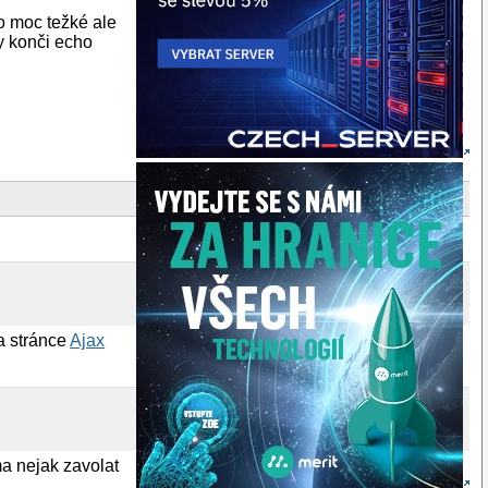
to moc težké ale
y konči echo
na stránce
Ajax
ma nejak zavolat