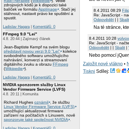
RawTherapee
(
Wikipedie
). Vedle
zdrojových kódů je k dispozici také
balíček ve formátu
AppImage
. Stačí jej
8.4.2011 08:29
Fili
stáhnout, nastavit právo ke spuštění a
Re: JavaScript - na
spustit.
Odpovědět
| |
Sbali
Ladislav Hagara
|
Komentářů: 0
Na té stránce, kt
FFmpeg 9.0 "Lei"
8.4.2011 10:28
volvo
4.8. 20:44 | Zajímavý článek
Re: JavaScript - načt
Jean-Baptiste Kempf na svém blogu
Odpovědět
| |
Sbalit
|
představil novou verzi 9.0 "Lei"
kolekce
Nebo pomocí jQue
svobodného softwaru umožňujícího
nahrávání, konverzi a streamovaní
Založit nové vlákno
•
digitálního zvuku a obrazu
FFmpeg
(
Wikipedie
).
Tiskni
Sdílej:
Ladislav Hagara
|
Komentářů: 0
NVIDIA sponzorem služby Linux
Vendor Firmware Service (LVFS)
4.8. 20:11 | Komunita
Richard Hughes
oznámil
, že službu
Linux Vendor Firmware Service (LVFS)
umožňující aktualizovat firmware
zařízení na počítačích s Linuxem, nově
sponzoruje také společnost NVIDIA
.
Ladislav Hagara
|
Komentářů: 0