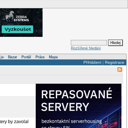
Rozšířené hledání
 je
Bazar
Portál
Práce
Mapa
Přihlášení
|
Registrace
tery by zavolal