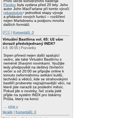
První verze konverzního nástroje
Pandoc
byla vydána před 20 lety. Jeho
autor John MacFarlane při tomto výročí
rekapituluje
jednotlivé etapy vývoje
a přidávání nových funkcí – rozšíření
nejen Markdownu a podporu mnoha
dalších formátů.
|🇵🇸
|
Komentářů: 0
Virtuální Bastlírna vol. 65: Už vám
dorazil předobjednaný INDX?
4.8. 00:55 | Pozvánky
Srpen přinesl nejen další spalující
vedro, ale také Virtuální Bastlírnu s
neméně žhavými novinkami. Využijte
tedy předpovědi na deštivý čtvrteční
večer a od 20:00 se připojte online k
tomuto neformálnímu setkání kutilů,
techniků a vědců, kde se strahovskými
bastlíři proberete nejzajímavější věci, na
které jste narazili za poslední měsíc.
Pokud jde o novinky, řeč zcela jistě
přijde na systém INDX pro tiskárny
Průša, který na konci
…
více »
bkralik
|
Komentářů: 0