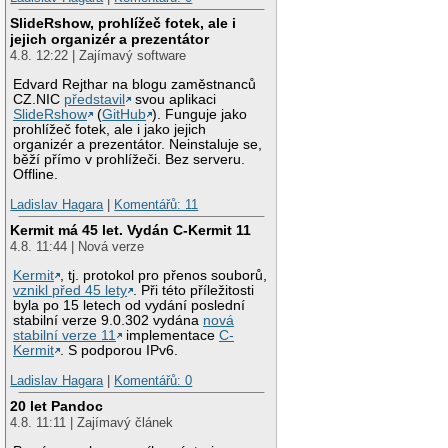
SlideRshow, prohlížeč fotek, ale i
jejich organizér a prezentátor
4.8. 12:22 | Zajímavý software
Edvard Rejthar na blogu zaměstnanců
CZ.NIC
představil
svou aplikaci
SlideRshow
(
GitHub
). Funguje jako
prohlížeč fotek, ale i jako jejich
organizér a prezentátor. Neinstaluje se,
běží přímo v prohlížeči. Bez serveru.
Offline.
Ladislav Hagara
|
Komentářů: 11
Kermit má 45 let. Vydán C-Kermit 11
4.8. 11:44 | Nová verze
Kermit
, tj. protokol pro přenos souborů,
vznikl před 45 lety
. Při této příležitosti
byla po 15 letech od vydání poslední
stabilní verze 9.0.302 vydána
nová
stabilní verze 11
implementace
C-
Kermit
. S podporou IPv6.
Ladislav Hagara
|
Komentářů: 0
20 let Pandoc
4.8. 11:11 | Zajímavý článek