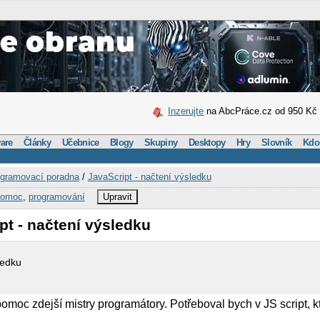
Inzerujte
na AbcPráce.cz od 950 Kč
are
Články
Učebnice
Blogy
Skupiny
Desktopy
Hry
Slovník
Kdo
gramovací poradna
/
JavaScript - načtení výsledku
pomoc
,
programování
Upravit
pt - načtení výsledku
ledku
omoc zdejší mistry programátory. Potřeboval bych v JS script, k