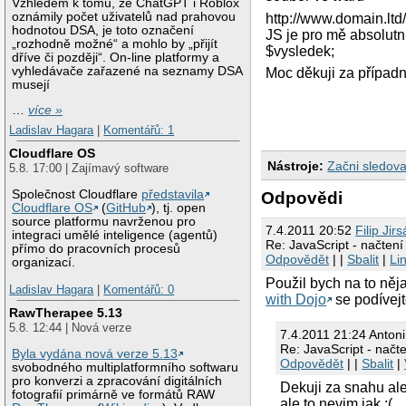
Vzhledem k tomu, že ChatGPT i Roblox
oznámily počet uživatelů nad prahovou
http://www.domain.ltd/
hodnotou DSA, je toto označení
JS je pro mě absolut
„rozhodně možné“ a mohlo by „přijít
$vysledek;
dříve či později“. On-line platformy a
vyhledávače zařazené na seznamy DSA
Moc děkuji za případ
musejí
…
více »
Ladislav Hagara
|
Komentářů: 1
Cloudflare OS
Nástroje:
Začni sledova
5.8. 17:00 | Zajímavý software
Společnost Cloudflare
představila
Odpovědi
Cloudflare OS
(
GitHub
), tj. open
source platformu navrženou pro
7.4.2011 20:52
Filip Jir
integraci umělé inteligence (agentů)
Re: JavaScript - načtení
přímo do pracovních procesů
Odpovědět
| |
Sbalit
|
Li
organizací.
Použil bych na to něj
Ladislav Hagara
|
Komentářů: 0
with Dojo
se podívejt
RawTherapee 5.13
5.8. 12:44 | Nová verze
7.4.2011 21:24 Anton
Re: JavaScript - načt
Byla vydána nová verze 5.13
Odpovědět
| |
Sbalit
|
svobodného multiplatformního softwaru
pro konverzi a zpracování digitálních
Dekuji za snahu ale
fotografií primárně ve formátů RAW
ale to nevim jak :(