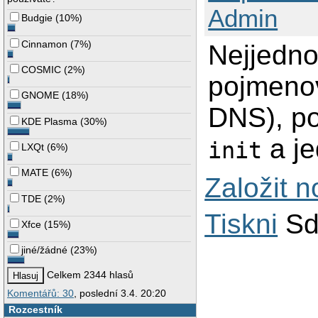
Admin
Budgie
(
10%
)
Cinnamon
(
7%
)
Nejjedno
COSMIC
(
2%
)
pojmenov
GNOME
(
18%
)
DNS), po
KDE Plasma
(
30%
)
a je
init
LXQt
(
6%
)
MATE
(
6%
)
Založit 
TDE
(
2%
)
Tiskni
Sd
Xfce
(
15%
)
jiné/žádné
(
23%
)
Celkem 2344 hlasů
Komentářů: 30
, poslední 3.4. 20:20
Rozcestník