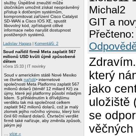
služby. Úspěšné zneužití může
Michal2
útočníkům umožnit získat neoprávněný
přístup k dotčeným systémům,
kompromitovat zařízení Cisco Catalyst
GIT a nov
SD-WAN a Cisco IOS XE, spustit
libovolný kód, zpřístupnit citlivé
informace nebo narušit dostupnost
Přečteno:
postižených systémů.
Odpovědě
Ladislav Hagara
|
Komentářů: 2
Soud nařídil firmě Meta zaplatit 567
milionů USD kvůli újmě způsobené
Zdravím.
dětem
včera 15:33 | IT novinky
který ná
Soud v americkém státě Nové Mexiko
ve čtvrtek
nařídil
internetové
společnosti Meta Platforms zaplatit 567
jako cent
milionů dolarů (téměř 12 miliard Kč) za
újmy, které její platformy působí mladým
uložiště 
lidem. S přihlédnutím k dřívějšímu
verdiktu tak má společnost celkem
zaplatit 942 milionů dolarů, což je malý
se odpor
zlomek jejího ročního výnosu, který loni
činil 60 miliard dolarů. Čtvrteční verdikt
firmě také nařizuje, aby změnila způsob,
věčných 
jakým její
…
více »