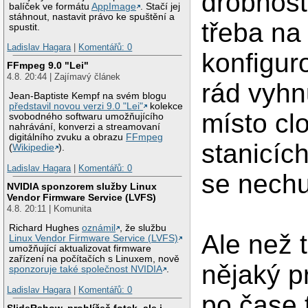
drobnost
balíček ve formátu
AppImage
. Stačí jej
stáhnout, nastavit právo ke spuštění a
třeba na
spustit.
Ladislav Hagara
|
Komentářů: 0
konfigur
FFmpeg 9.0 "Lei"
4.8. 20:44 | Zajímavý článek
rád vyhn
Jean-Baptiste Kempf na svém blogu
představil novou verzi 9.0 "Lei"
kolekce
místo cl
svobodného softwaru umožňujícího
nahrávání, konverzi a streamovaní
digitálního zvuku a obrazu
FFmpeg
stanicíc
(
Wikipedie
).
Ladislav Hagara
|
Komentářů: 0
se nechu
NVIDIA sponzorem služby Linux
Vendor Firmware Service (LVFS)
4.8. 20:11 | Komunita
Richard Hughes
oznámil
, že službu
Ale než 
Linux Vendor Firmware Service (LVFS)
umožňující aktualizovat firmware
zařízení na počítačích s Linuxem, nově
nějaký p
sponzoruje také společnost NVIDIA
.
Ladislav Hagara
|
Komentářů: 0
po čase 
SlideRshow, prohlížeč fotek, ale i