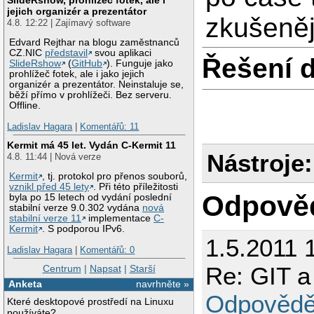
jejich organizér a prezentátor
zkušeně
4.8. 12:22 | Zajímavý software
Edvard Rejthar na blogu zaměstnanců
CZ.NIC
představil
svou aplikaci
Řešení 
SlideRshow
(
GitHub
). Funguje jako
prohlížeč fotek, ale i jako jejich
organizér a prezentátor. Neinstaluje se,
běží přímo v prohlížeči. Bez serveru.
Offline.
Ladislav Hagara
|
Komentářů: 11
Kermit má 45 let. Vydán C-Kermit 11
Nástroje:
4.8. 11:44 | Nová verze
Kermit
, tj. protokol pro přenos souborů,
vznikl před 45 lety
. Při této příležitosti
Odpově
byla po 15 letech od vydání poslední
stabilní verze 9.0.302 vydána
nová
stabilní verze 11
implementace
C-
Kermit
. S podporou IPv6.
1.5.2011 
Ladislav Hagara
|
Komentářů: 0
Re: GIT a
Centrum
|
Napsat
|
Starší
Anketa
navrhněte »
Odpovědě
Které desktopové prostředí na Linuxu
používáte?