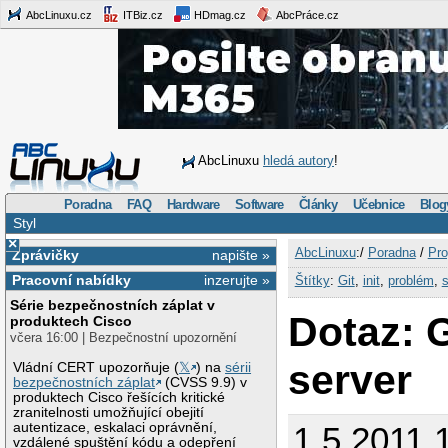
AbcLinuxu.cz
ITBiz.cz
HDmag.cz
AbcPráce.cz
AbcLinuxu
hledá autory
!
Poradna
FAQ
Hardware
Software
Články
Učebnice
Blog
Styl
×
AbcLinuxu
:/
Poradna
/
Pro
Zprávičky
napište »
Pracovní nabídky
inzerujte »
Štítky
:
Git
,
init
,
problém
,
s
Série bezpečnostních záplat v
Dotaz: 
produktech Cisco
včera 16:00 | Bezpečnostní upozornění
server
Vládní CERT upozorňuje (
𝕏
) na
sérii
bezpečnostních záplat
(CVSS 9.9) v
produktech Cisco řešících kritické
zranitelnosti umožňující obejití
autentizace, eskalaci oprávnění,
1.5.2011 
vzdálené spuštění kódu a odepření