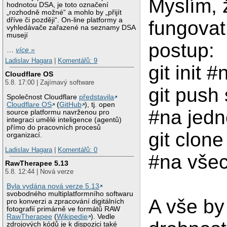
Myslím, 
hodnotou DSA, je toto označení
„rozhodně možné“ a mohlo by „přijít
dříve či později“. On-line platformy a
fungovat
vyhledávače zařazené na seznamy DSA
musejí
postup:
…
více »
Ladislav Hagara
|
Komentářů: 9
git init 
Cloudflare OS
5.8. 17:00 | Zajímavý software
git push
Společnost Cloudflare
představila
Cloudflare OS
(
GitHub
), tj. open
#na jedn
source platformu navrženou pro
integraci umělé inteligence (agentů)
přímo do pracovních procesů
git clon
organizací.
Ladislav Hagara
|
Komentářů: 0
#na všec
RawTherapee 5.13
5.8. 12:44 | Nová verze
Byla vydána nová verze 5.13
svobodného multiplatformního softwaru
A vše by
pro konverzi a zpracování digitálních
fotografií primárně ve formátů RAW
RawTherapee
(
Wikipedie
). Vedle
zdrojových kódů je k dispozici také