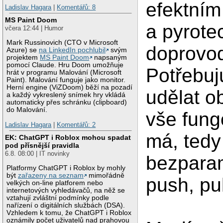
efektní
Ladislav Hagara
|
Komentářů: 8
MS Paint Doom
a pyrote
včera 12:44 | Humor
Mark Russinovich (CTO v Microsoft
doprovo
Azure) se
na LinkedIn pochlubil
svým
projektem
MS Paint Doom
napsaným
pomocí Claude. Hru Doom umožňuje
Potřebu
hrát v programu Malování (Microsoft
Paint). Malování funguje jako monitor.
Herní engine (ViZDoom) běží na pozadí
udělat o
a každý vykreslený snímek hry vkládá
automaticky přes schránku (clipboard)
do Malování.
vše fung
Ladislav Hagara
|
Komentářů: 2
má, tedy
EK: ChatGPT i Roblox mohou spadat
pod přísnější pravidla
6.8. 08:00 | IT novinky
bezparam
Platformy ChatGPT i Roblox by mohly
být
zařazeny na seznam
mimořádně
push, pul
velkých on-line platforem nebo
internetových vyhledávačů, na něž se
vztahují zvláštní podmínky podle
nařízení o digitálních službách (DSA).
Vzhledem k tomu, že ChatGPT i Roblox
oznámily počet uživatelů nad prahovou