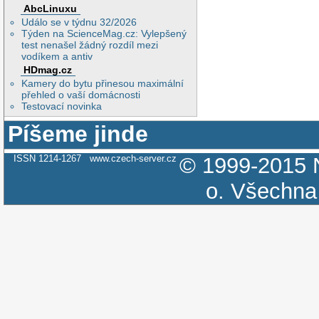
AbcLinuxu
Událo se v týdnu 32/2026
Týden na ScienceMag.cz: Vylepšený
test nenašel žádný rozdíl mezi
vodíkem a antiv
HDmag.cz
Kamery do bytu přinesou maximální
přehled o vaší domácnosti
Testovací novinka
Píšeme jinde
ISSN 1214-1267
www.czech-server.cz
© 1999-2015
o.
Všechna 