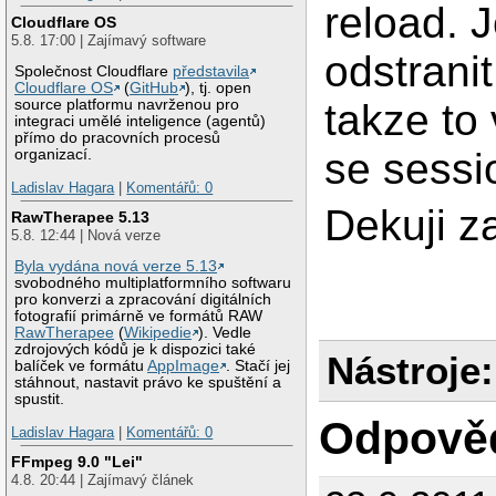
reload. 
Cloudflare OS
5.8. 17:00 | Zajímavý software
odstrani
Společnost Cloudflare
představila
Cloudflare OS
(
GitHub
), tj. open
takze to
source platformu navrženou pro
integraci umělé inteligence (agentů)
přímo do pracovních procesů
se sessio
organizací.
Ladislav Hagara
|
Komentářů: 0
Dekuji z
RawTherapee 5.13
5.8. 12:44 | Nová verze
Byla vydána nová verze 5.13
svobodného multiplatformního softwaru
pro konverzi a zpracování digitálních
fotografií primárně ve formátů RAW
RawTherapee
(
Wikipedie
). Vedle
zdrojových kódů je k dispozici také
Nástroje:
balíček ve formátu
AppImage
. Stačí jej
stáhnout, nastavit právo ke spuštění a
spustit.
Odpově
Ladislav Hagara
|
Komentářů: 0
FFmpeg 9.0 "Lei"
4.8. 20:44 | Zajímavý článek