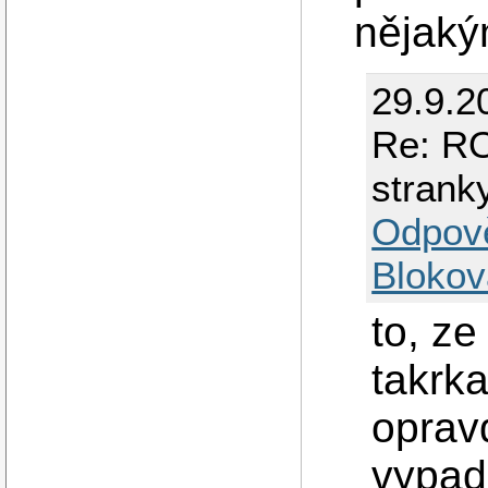
nějaký
29.9.2
Re: RO
strank
Odpov
Blokov
to, ze
takrk
opravd
vypad