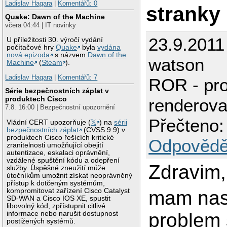
Ladislav Hagara
|
Komentářů: 0
stranky
Quake: Dawn of the Machine
včera 04:44 | IT novinky
23.9.2011
U příležitosti 30. výročí vydání
počítačové hry
Quake
byla
vydána
nová epizoda
s názvem
Dawn of the
watson
Machine
(
Steam
).
Ladislav Hagara
|
Komentářů: 7
ROR - pr
Série bezpečnostních záplat v
produktech Cisco
renderova
7.8. 16:00 | Bezpečnostní upozornění
Přečteno:
Vládní CERT upozorňuje (
𝕏
) na
sérii
bezpečnostních záplat
(CVSS 9.9) v
produktech Cisco řešících kritické
Odpovědě
zranitelnosti umožňující obejití
autentizace, eskalaci oprávnění,
vzdálené spuštění kódu a odepření
Zdravim,
služby. Úspěšné zneužití může
útočníkům umožnit získat neoprávněný
přístup k dotčeným systémům,
kompromitovat zařízení Cisco Catalyst
mam nasl
SD-WAN a Cisco IOS XE, spustit
libovolný kód, zpřístupnit citlivé
problem
informace nebo narušit dostupnost
postižených systémů.