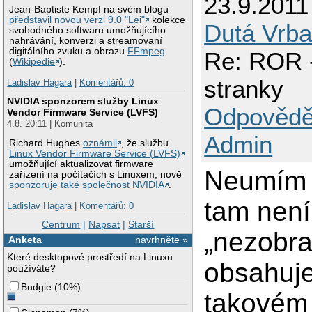
23.9.2011
Jean-Baptiste Kempf na svém blogu
představil novou verzi 9.0 "Lei"
kolekce
Dutá Vrba
svobodného softwaru umožňujícího
nahrávání, konverzi a streamovaní
digitálního zvuku a obrazu
FFmpeg
Re: ROR -
(
Wikipedie
).
stranky
Ladislav Hagara
|
Komentářů: 0
NVIDIA sponzorem služby Linux
Odpovědě
Vendor Firmware Service (LVFS)
4.8. 20:11 | Komunita
Admin
Richard Hughes
oznámil
, že službu
Linux Vendor Firmware Service (LVFS)
umožňující aktualizovat firmware
Neumím p
zařízení na počítačích s Linuxem, nově
sponzoruje také společnost NVIDIA
.
tam není,
Ladislav Hagara
|
Komentářů: 0
Centrum
|
Napsat
|
Starší
„nezobra
Anketa
navrhněte »
Které desktopové prostředí na Linuxu
obsahuje
používáte?
Budgie
(
10%
)
takovém