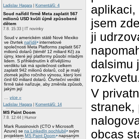
aplikaci,
Ladislav Hagara
|
Komentářů: 4
Soud nařídil firmě Meta zaplatit 567
milionů USD kvůli újmě způsobené
jsem zde
dětem
7.8. 15:33 | IT novinky
ji udrzov
Soud v americkém státě Nové Mexiko
ve čtvrtek
nařídil
internetové
napomah
společnosti Meta Platforms zaplatit 567
milionů dolarů (téměř 12 miliard Kč) za
újmy, které její platformy působí mladým
dalsimu 
lidem. S přihlédnutím k dřívějšímu
verdiktu tak má společnost celkem
zaplatit 942 milionů dolarů, což je malý
rozkvetu
zlomek jejího ročního výnosu, který loni
činil 60 miliard dolarů. Čtvrteční verdikt
firmě také nařizuje, aby změnila způsob,
jakým její
V privatn
…
více »
stranek,
Ladislav Hagara
|
Komentářů: 14
MS Paint Doom
nalogova
7.8. 12:44 | Humor
Mark Russinovich (CTO v Microsoft
obcas st
Azure) se
na LinkedIn pochlubil
svým
projektem
MS Paint Doom
napsaným