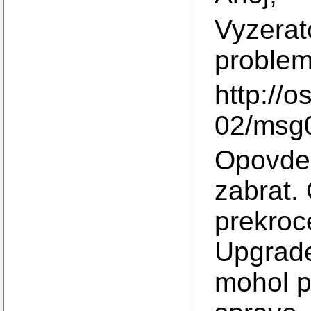
Vyzerat
problem 
http://
02/msg
Opovded
zabrat.
prekroc
Upgrade
mohol p