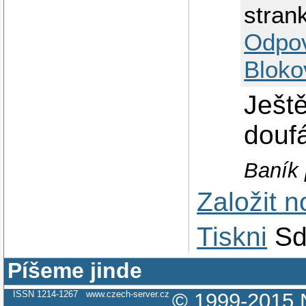
stran
Odpo
Bloko
Ještě
douf
Baník 
Založit 
Tiskni
Sd
Píšeme jinde
ISSN 1214-1267
www.czech-server.cz
© 1999-2015