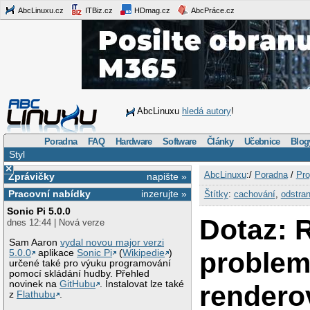
AbcLinuxu.cz
ITBiz.cz
HDmag.cz
AbcPráce.cz
AbcLinuxu
hledá autory
!
Poradna
FAQ
Hardware
Software
Články
Učebnice
Blog
Styl
×
AbcLinuxu
:/
Poradna
/
Pro
Zprávičky
napište »
Pracovní nabídky
inzerujte »
Štítky
:
cachování
,
odstran
Sonic Pi 5.0.0
Dotaz: 
dnes 12:44 | Nová verze
Sam Aaron
vydal novou major verzi
problem
5.0.0
aplikace
Sonic Pi
(
Wikipedie
)
určené také pro výuku programování
pomocí skládání hudby. Přehled
novinek na
GitHubu
. Instalovat lze také
rendero
z
Flathubu
.