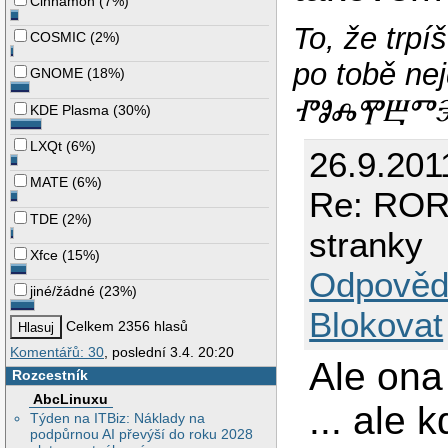
Cinnamon
(
7%
)
To, že trp
COSMIC
(
2%
)
po tobě 
GNOME
(
18%
)
ⰒⰑⰎⰉⰁⰕⰅ 
KDE Plasma
(
30%
)
LXQt
(
6%
)
26.9.201
MATE
(
6%
)
Re: ROR 
TDE
(
2%
)
stranky
Xfce
(
15%
)
Odpověd
jiné/žádné
(
23%
)
Blokovat
Celkem 2356 hlasů
Komentářů: 30
, poslední 3.4. 20:20
Ale ona
Rozcestník
AbcLinuxu
... ale 
Týden na ITBiz: Náklady na
podpůrnou AI převýší do roku 2028