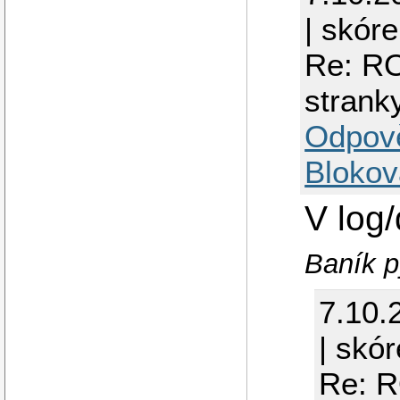
| skóre
Re: RO
strank
Odpov
Blokov
V log
Baník p
7.10.
| skór
Re: R