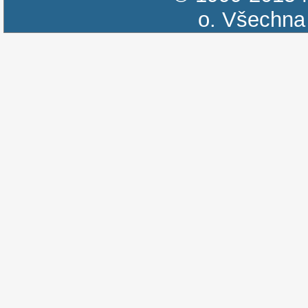
o.
Všechna 