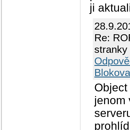
ji aktua
28.9.20
Re: ROR
stranky
Odpově
Blokova
Object
jenom 
server
prohlíd