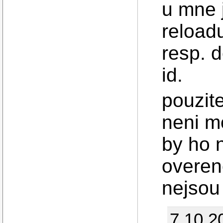
u mne j
reloadu
resp. 
id.
pouzite
neni m
by ho 
overen
nejsou
7.10.2