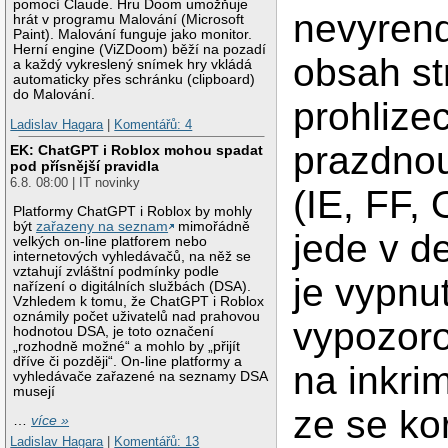
pomocí Claude. Hru Doom umožňuje
nevyrend
hrát v programu Malování (Microsoft
Paint). Malování funguje jako monitor.
Herní engine (ViZDoom) běží na pozadí
obsah st
a každý vykreslený snímek hry vkládá
automaticky přes schránku (clipboard)
do Malování.
prohlize
Ladislav Hagara
|
Komentářů: 4
prazdnou
EK: ChatGPT i Roblox mohou spadat
pod přísnější pravidla
6.8. 08:00 | IT novinky
(IE, FF,
Platformy ChatGPT i Roblox by mohly
být
zařazeny na seznam
mimořádně
jede v d
velkých on-line platforem nebo
internetových vyhledávačů, na něž se
vztahují zvláštní podmínky podle
je vypnu
nařízení o digitálních službách (DSA).
Vzhledem k tomu, že ChatGPT i Roblox
oznámily počet uživatelů nad prahovou
vypozoro
hodnotou DSA, je toto označení
„rozhodně možné“ a mohlo by „přijít
dříve či později“. On-line platformy a
na inkri
vyhledávače zařazené na seznamy DSA
musejí
ze se ko
…
více »
Ladislav Hagara
|
Komentářů: 13