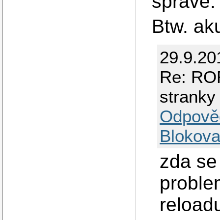
sprave.
Btw. ak
29.9.20
Re: ROR
stranky
Odpově
Blokova
zda se
proble
reloadu