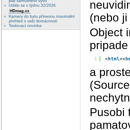
plat samotného vývo
neuvidi
Událo se v týdnu 32/2026
HDmag.cz
(nebo j
Kamery do bytu přinesou maximální
přehled o vaší domácnosti
Testovací novinka
Object 
pripade
1
<
html
><
h
a prost
(Source
nechytn
Pusobi 
pamatov