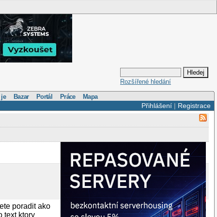
Rozšířené hledání
 je
Bazar
Portál
Práce
Mapa
Přihlášení
|
Registrace
ete poradit ako
text ktory