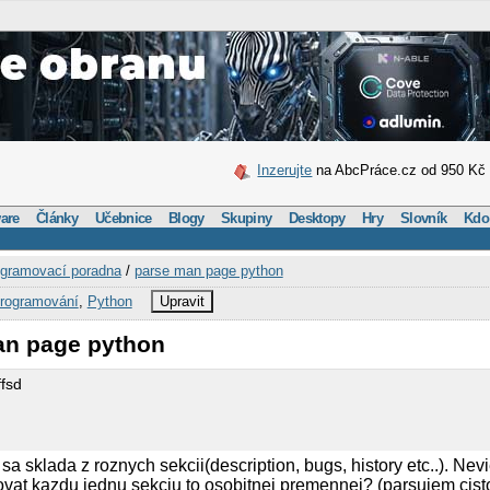
Inzerujte
na AbcPráce.cz od 950 Kč
are
Články
Učebnice
Blogy
Skupiny
Desktopy
Hry
Slovník
Kdo
gramovací poradna
/
parse man page python
rogramování
,
Python
Upravit
an page python
fsd
 sklada z roznych sekcii(description, bugs, history etc..). Nevi
at kazdu jednu sekciu to osobitnej premennej? (parsujem cisto 