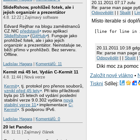
20.11.2011 07:17 zulu
SlideRshow, prohlížeč fotek, ale i
Re: parse man page py
jejich organizér a prezentátor
Odpovědět
| |
Sbalit
|
Li
4.8. 12:22 | Zajímavý software
Místo iterable si dopl
Edvard Rejthar na blogu zaměstnanců
CZ.NIC
představil
svou aplikaci
[line for line in 
SlideRshow
(
GitHub
). Funguje jako
prohlížeč fotek, ale i jako jejich
organizér a prezentátor. Neinstaluje se,
20.11.2011 10:18 gd
běží přímo v prohlížeči. Bez serveru.
Re: parse man page 
Offline.
Odpovědět
| |
Sbalit
|
Ladislav Hagara
|
Komentářů: 11
Diki moc za pomoc 
Kermit má 45 let. Vydán C-Kermit 11
Založit nové vlákno
•
4.8. 11:44 | Nová verze
Tiskni
Sdílej:
Kermit
, tj. protokol pro přenos souborů,
vznikl před 45 lety
. Při této příležitosti
byla po 15 letech od vydání poslední
stabilní verze 9.0.302 vydána
nová
stabilní verze 11
implementace
C-
Kermit
. S podporou IPv6.
Ladislav Hagara
|
Komentářů: 0
20 let Pandoc
4.8. 11:11 | Zajímavý článek