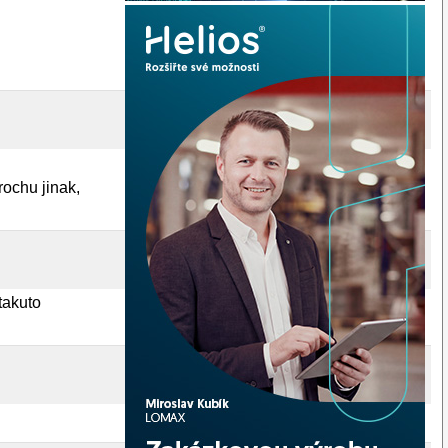
rochu jinak,
takuto