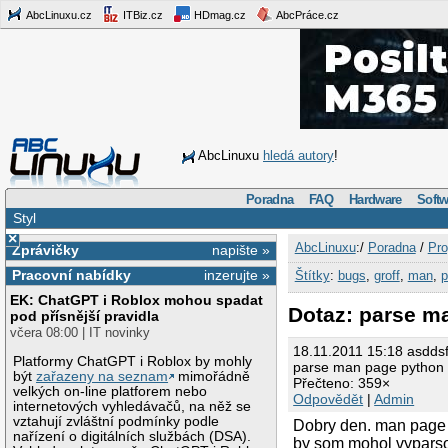
AbcLinuxu.cz
ITBiz.cz
HDmag.cz
AbcPráce.cz
AbcLinuxu
hledá autory
!
Poradna
FAQ
Hardware
Softw
Styl
×
AbcLinuxu
:/
Poradna
/
Pro
Zprávičky
napište »
Pracovní nabídky
inzerujte »
Štítky
:
bugs
,
groff
,
man
,
p
EK: ChatGPT i Roblox mohou spadat
Dotaz: parse m
pod přísnější pravidla
včera 08:00 | IT novinky
18.11.2011 15:18 asddsf
Platformy ChatGPT i Roblox by mohly
parse man page python
být
zařazeny na seznam
mimořádně
Přečteno: 359×
velkých on-line platforem nebo
Odpovědět
|
Admin
internetových vyhledávačů, na něž se
vztahují zvláštní podmínky podle
Dobry den. man page sa
nařízení o digitálních službách (DSA).
by som mohol vyparsov