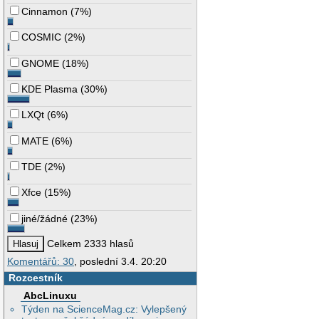
Cinnamon
(
7%
)
COSMIC
(
2%
)
GNOME
(
18%
)
KDE Plasma
(
30%
)
LXQt
(
6%
)
MATE
(
6%
)
TDE
(
2%
)
Xfce
(
15%
)
jiné/žádné
(
23%
)
Celkem 2333 hlasů
Komentářů: 30
, poslední 3.4. 20:20
Rozcestník
AbcLinuxu
Týden na ScienceMag.cz: Vylepšený