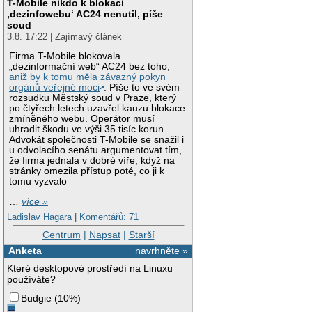
T-Mobile nikdo k blokaci
‚dezinfowebu‘ AC24 nenutil, píše
soud
3.8. 17:22 | Zajímavý článek
Firma T-Mobile blokovala
„dezinformační web“ AC24 bez toho,
aniž by k tomu měla závazný pokyn
orgánů veřejné moci
. Píše to ve svém
rozsudku Městský soud v Praze, který
po čtyřech letech uzavřel kauzu blokace
zmíněného webu. Operátor musí
uhradit škodu ve výši 35 tisíc korun.
Advokát společnosti T-Mobile se snažil i
u odvolacího senátu argumentovat tím,
že firma jednala v dobré víře, když na
stránky omezila přístup poté, co ji k
tomu vyzvalo
…
více »
Ladislav Hagara
|
Komentářů: 71
Centrum
|
Napsat
|
Starší
Anketa
navrhněte »
Které desktopové prostředí na Linuxu
používáte?
Budgie
(
10%
)