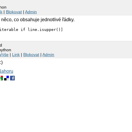
thon
nk
|
Blokovat
|
Admin
ň něco, co obsahuje jednotlivé řádky.
iterable if line.isupper()]
gd
python
Výše
|
Link
|
Blokovat
|
Admin
:)
Nahoru