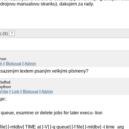
 zdrojovu manualovu stranku). dakujem za rady.
t
(1)
?
thon
nk
|
Blokovat
|
Admin
odsazeným textem psaným velkými písmeny?
fsdfsd
python
Výše
|
Link
|
Blokovat
|
Admin
pr.:
 - queue, examine or delete jobs for later execu- tion
 file] [-mldbv] TIME at [-V] [-q queue] [-f file] [-mldbv] -t time_arg