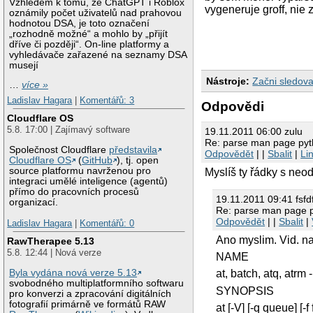
Vzhledem k tomu, že ChatGPT i Roblox
vygeneruje groff, nie
oznámily počet uživatelů nad prahovou
hodnotou DSA, je toto označení
„rozhodně možné“ a mohlo by „přijít
dříve či později“. On-line platformy a
vyhledávače zařazené na seznamy DSA
musejí
Nástroje:
Začni sledova
…
více »
Ladislav Hagara
|
Komentářů: 3
Odpovědi
Cloudflare OS
5.8. 17:00 | Zajímavý software
19.11.2011 06:00 zulu
Re: parse man page py
Společnost Cloudflare
představila
Odpovědět
| |
Sbalit
|
Li
Cloudflare OS
(
GitHub
), tj. open
source platformu navrženou pro
Myslíš ty řádky s ne
integraci umělé inteligence (agentů)
přímo do pracovních procesů
19.11.2011 09:41 fsfd
organizací.
Re: parse man page 
Odpovědět
| |
Sbalit
|
Ladislav Hagara
|
Komentářů: 0
Ano myslim. Vid. na
RawTherapee 5.13
5.8. 12:44 | Nová verze
NAME
Byla vydána nová verze 5.13
at, batch, atq, atrm
svobodného multiplatformního softwaru
SYNOPSIS
pro konverzi a zpracování digitálních
fotografií primárně ve formátů RAW
at [-V] [-q queue] [-f