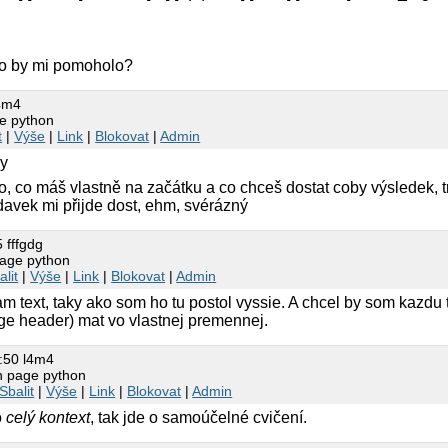
 co by mi pomoholo?
l4m4
e python
t
|
Výše
|
Link
|
Blokovat
|
Admin
zy
to, co máš vlastně na začátku a co chceš dostat coby výsledek, t
davek mi přijde dost, ehm, svérázný
 fffgdg
age python
alit
|
Výše
|
Link
|
Blokovat
|
Admin
m text, taky ako som ho tu postol vyssie. A chcel by som kazdu 
e header) mat vo vlastnej premennej.
:50 l4m4
n page python
Sbalit
|
Výše
|
Link
|
Blokovat
|
Admin
o
celý kontext
, tak jde o samoúčelné cvičení.