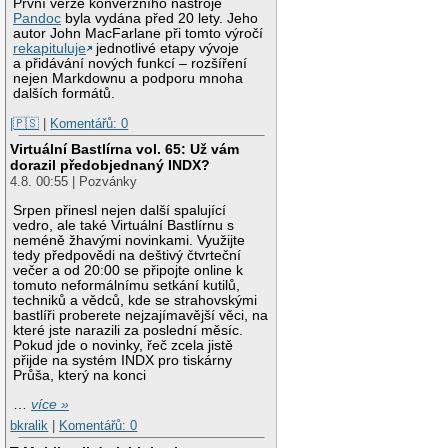
První verze konverzního nástroje
Pandoc
byla vydána před 20 lety. Jeho
autor John MacFarlane při tomto výročí
rekapituluje
jednotlivé etapy vývoje
a přidávání nových funkcí – rozšíření
nejen Markdownu a podporu mnoha
dalších formátů.
|🇵🇸
|
Komentářů: 0
Virtuální Bastlírna vol. 65: Už vám
dorazil předobjednaný INDX?
4.8. 00:55 | Pozvánky
Srpen přinesl nejen další spalující
vedro, ale také Virtuální Bastlírnu s
neméně žhavými novinkami. Využijte
tedy předpovědi na deštivý čtvrteční
večer a od 20:00 se připojte online k
tomuto neformálnímu setkání kutilů,
techniků a vědců, kde se strahovskými
bastlíři proberete nejzajímavější věci, na
které jste narazili za poslední měsíc.
Pokud jde o novinky, řeč zcela jistě
přijde na systém INDX pro tiskárny
Průša, který na konci
…
více »
bkralik
|
Komentářů: 0