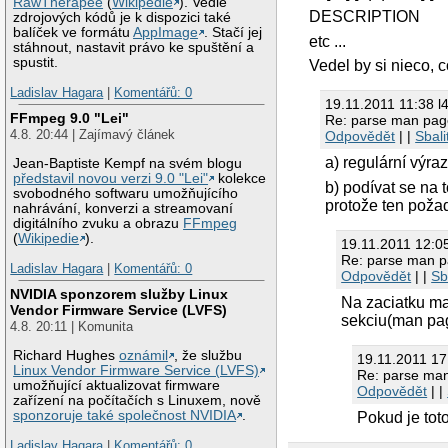
RawTherapee
(
Wikipedie
). Vedle
DESCRIPTION
zdrojových kódů je k dispozici také
balíček ve formátu
AppImage
. Stačí jej
etc ...
stáhnout, nastavit právo ke spuštění a
spustit.
Vedel by si nieco,
Ladislav Hagara
|
Komentářů: 0
19.11.2011 11:38 
FFmpeg 9.0 "Lei"
Re: parse man pag
4.8. 20:44 | Zajímavý článek
Odpovědět
| |
Sbali
a) regulární výra
Jean-Baptiste Kempf na svém blogu
představil novou verzi 9.0 "Lei"
kolekce
b) podívat se na 
svobodného softwaru umožňujícího
protože ten poža
nahrávání, konverzi a streamovaní
digitálního zvuku a obrazu
FFmpeg
(
Wikipedie
).
19.11.2011 12:05
Re: parse man p
Ladislav Hagara
|
Komentářů: 0
Odpovědět
| |
Sb
NVIDIA sponzorem služby Linux
Na zaciatku ma
Vendor Firmware Service (LVFS)
sekciu(man pag
4.8. 20:11 | Komunita
Richard Hughes
oznámil
, že službu
19.11.2011 17
Linux Vendor Firmware Service (LVFS)
Re: parse ma
umožňující aktualizovat firmware
Odpovědět
| |
zařízení na počítačích s Linuxem, nově
sponzoruje také společnost NVIDIA
.
Pokud je tot
Ladislav Hagara
|
Komentářů: 0