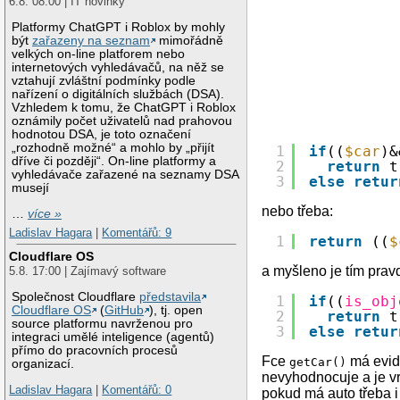
6.8. 08:00 | IT novinky
Platformy ChatGPT i Roblox by mohly
být
zařazeny na seznam
mimořádně
velkých on-line platforem nebo
internetových vyhledávačů, na něž se
vztahují zvláštní podmínky podle
nařízení o digitálních službách (DSA).
Vzhledem k tomu, že ChatGPT i Roblox
oznámily počet uživatelů nad prahovou
hodnotou DSA, je toto označení
„rozhodně možné“ a mohlo by „přijít
1
if
((
$car
)&
dříve či později“. On-line platformy a
2
return
t
vyhledávače zařazené na seznamy DSA
3
else
retur
musejí
nebo třeba:
…
více »
Ladislav Hagara
|
Komentářů: 9
1
return
((
$
Cloudflare OS
a myšleno je tím prav
5.8. 17:00 | Zajímavý software
Společnost Cloudflare
představila
1
if
((
is_obj
Cloudflare OS
(
GitHub
), tj. open
2
return
t
source platformu navrženou pro
3
else
retur
integraci umělé inteligence (agentů)
přímo do pracovních procesů
Fce
má evide
getCar()
organizací.
nevyhodnocuje a je 
Ladislav Hagara
|
Komentářů: 0
pokud má auto třeba i