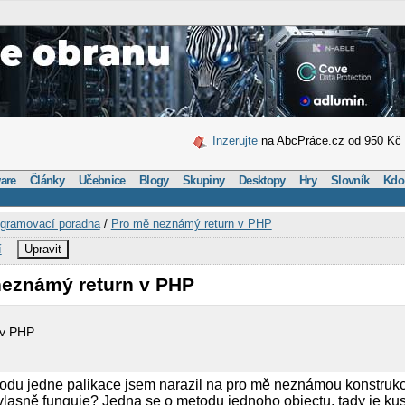
Inzerujte
na AbcPráce.cz od 950 Kč
are
Články
Učebnice
Blogy
Skupiny
Desktopy
Hry
Slovník
Kdo
gramovací poradna
/
Pro mě neznámý return v PHP
í
Upravit
neznámý return v PHP
 v PHP
kodu jedne palikace jsem narazil na pro mě neznámou konstrukc
o vlasně funguje? Jedna se o metodu jednoho objectu, tady je ku