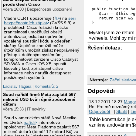
produktech Cisco
public function has
včera 16:00 | Bezpečnostní upozornění
   $car = $this->g
   return $car && 
Vládní CERT upozorňuje (
𝕏
) na
sérii
bezpečnostních záplat
(CVSS 9.9) v
produktech Cisco řešících kritické
zranitelnosti umožňující obejití
Myslel jsem ze return
autentizace, eskalaci oprávnění,
>wheels. Mohl by mi n
vzdálené spuštění kódu a odepření
služby. Úspěšné zneužití může
Řešení dotazu:
útočníkům umožnit získat neoprávněný
přístup k dotčeným systémům,
kompromitovat zařízení Cisco Catalyst
SD-WAN a Cisco IOS XE, spustit
libovolný kód, zpřístupnit citlivé
informace nebo narušit dostupnost
postižených systémů.
Nástroje:
Začni sledova
Ladislav Hagara
|
Komentářů: 2
Odpovědi
Soud nařídil firmě Meta zaplatit 567
milionů USD kvůli újmě způsobené
18.12.2011 18:27
Mago
dětem
Re: Pro mě neznámý re
včera 15:33 | IT novinky
Odpovědět
| |
Sbalit
|
Li
Soud v americkém státě Nové Mexiko
Tahle konstrukce je e
ve čtvrtek
nařídil
internetové
vznikne andováním $c
společnosti Meta Platforms zaplatit 567
milionů dolarů (téměř 12 miliard Kč) za