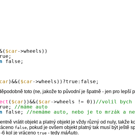
&(
$car
->wheels))
rue;
n
false;
car
)&&(
$car
->wheels))?true:false;
děpodobně toto (ne, jakože to původní je špatně - jen pro lepší 
ect
(
$car
))&&(
$car
->wheels != 0))
//volil bych
rue; 
//máme auto
n
false; 
//nemáme auto, nebo je to mrzák a n
ntně vrátit objekt a platný objekt je vždy různý od nuly, takže 
vráceno
, pokud je ovšem objekt platný tak musí být ještě 
false
 -6 kol je vráceno
- tedy
máAuto
.
true