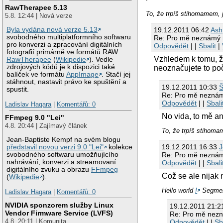
RawTherapee 5.13
To, že trpíš stihomame
5.8. 12:44 | Nová verze
19.12.2011 06:42
Ash
Byla vydána nová verze 5.13
svobodného multiplatformního softwaru
Re: Pro mě neznámý 
pro konverzi a zpracování digitálních
Odpovědět
| |
Sbalit
|
fotografií primárně ve formátů RAW
Vzhledem k tomu, ž
RawTherapee
(
Wikipedie
). Vedle
zdrojových kódů je k dispozici také
neoznačujete to poče
balíček ve formátu
AppImage
. Stačí jej
stáhnout, nastavit právo ke spuštění a
19.12.2011 10:33
Š
spustit.
Re: Pro mě neznám
Odpovědět
| |
Sbali
Ladislav Hagara
|
Komentářů: 0
No vida, to mě a
FFmpeg 9.0 "Lei"
4.8. 20:44 | Zajímavý článek
To, že trpíš stih
Jean-Baptiste Kempf na svém blogu
19.12.2011 16:33
J
představil novou verzi 9.0 "Lei"
kolekce
Re: Pro mě neznám
svobodného softwaru umožňujícího
nahrávání, konverzi a streamovaní
Odpovědět
| |
Sbali
digitálního zvuku a obrazu
FFmpeg
Což se ale nijak 
(
Wikipedie
).
Hello world
!
Segment
Ladislav Hagara
|
Komentářů: 0
NVIDIA sponzorem služby Linux
19.12.2011 21:2
Vendor Firmware Service (LVFS)
Re: Pro mě nezn
4.8. 20:11 | Komunita
Odpovědět
| |
Sb