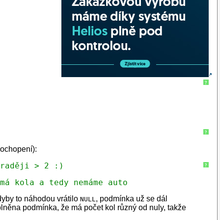
?
?
pochopení):
 raději > 2 :)
?
emá kola a tedy nemáme auto
kdyby to náhodou vrátilo
, podmínka už se dál
NULL
splněna podmínka, že má počet kol různý od nuly, takže