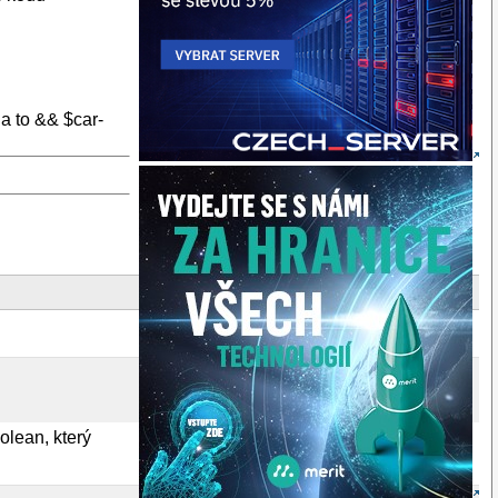
a to && $car-
oolean, který