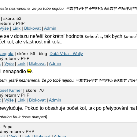
m, ještě neznamená, že po tobě nejdou. ⰞⰏⰉⰓⰀⰜⰉ ⰗⰞⰅⰜⰘ ⰈⰅⰏⰉ ⰒⰑⰎⰉⰁ
| skóre: 53
return v PHP
Výše
|
Link
|
Blokovat
|
Admin
e se v dotazu neřeší konkrétní hodnota
, tak bych
$wheels
$whee
t kol, ale vlastnost mít kola.
angala
| skóre: 56 | blog:
Dutá Vrba - Wally
ý return v PHP
t
|
Výše
|
Link
|
Blokovat
|
Admin
ni nenapadlo
.
omamem, ještě neznamená, že po tobě nejdou. ⰞⰏⰉⰓⰀⰜⰉ ⰗⰞⰅⰜⰘ ⰈⰅⰏⰉ Ⱂ
osef Kufner
| skóre: 70
ý return v PHP
t
|
Výše
|
Link
|
Blokovat
|
Admin
nevylučuje. Pokud to obsahuje počet kol, tak po přetypování na 
ation fault (core dumped)
1 Pepa
ámý return v PHP
alit
|
Výše
|
Link
|
Blokovat
|
Admin