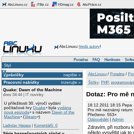
AbcLinuxu.cz
ITBiz.cz
HDmag.cz
AbcPráce.cz
AbcLinuxu
hledá autory
!
Poradna
FAQ
Hardware
Softw
Styl
×
AbcLinuxu
:/
Poradna
/
Pro
Zprávičky
napište »
Pracovní nabídky
inzerujte »
Štítky
:
PHP
,
programován
Quake: Dawn of the Machine
Dotaz: Pro mě 
dnes 04:44 | IT novinky
U příležitosti 30. výročí vydání
18.12.2011 18:15 Pepa
počítačové hry
Quake
byla
vydána
Pro mě neznámý return
nová epizoda
s názvem
Dawn of the
Přečteno: 553×
Machine
(
Steam
).
Odpovědět
|
Admin
Ladislav Hagara
|
Komentářů: 0
Zdravím, při rozboru 
někdo vysvětlit jak t
Série bezpečnostních záplat v