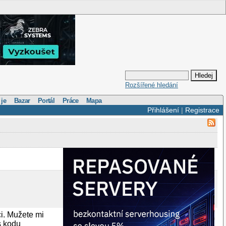
Rozšířené hledání
 je
Bazar
Portál
Práce
Mapa
Přihlášení
|
Registrace
i. Mužete mi
s kodu