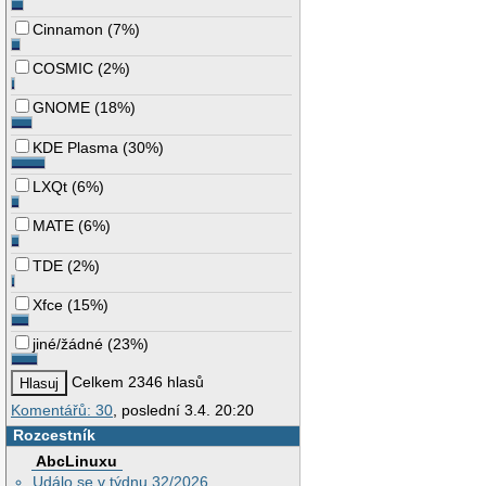
Cinnamon
(
7%
)
COSMIC
(
2%
)
GNOME
(
18%
)
KDE Plasma
(
30%
)
LXQt
(
6%
)
MATE
(
6%
)
TDE
(
2%
)
Xfce
(
15%
)
jiné/žádné
(
23%
)
Celkem 2346 hlasů
Komentářů: 30
, poslední 3.4. 20:20
Rozcestník
AbcLinuxu
Událo se v týdnu 32/2026