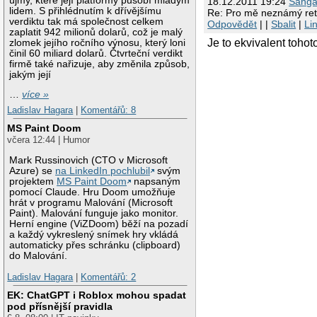
újmy, které její platformy působí mladým
18.12.2011 19:24
Šanga
lidem. S přihlédnutím k dřívějšímu
Re: Pro mě neznámý re
verdiktu tak má společnost celkem
Odpovědět
| |
Sbalit
|
Li
zaplatit 942 milionů dolarů, což je malý
Je to ekvivalent tohot
zlomek jejího ročního výnosu, který loni
činil 60 miliard dolarů. Čtvrteční verdikt
firmě také nařizuje, aby změnila způsob,
jakým její
…
více »
Ladislav Hagara
|
Komentářů: 8
MS Paint Doom
včera 12:44 | Humor
Mark Russinovich (CTO v Microsoft
Azure) se
na LinkedIn pochlubil
svým
projektem
MS Paint Doom
napsaným
pomocí Claude. Hru Doom umožňuje
hrát v programu Malování (Microsoft
Paint). Malování funguje jako monitor.
Herní engine (ViZDoom) běží na pozadí
a každý vykreslený snímek hry vkládá
automaticky přes schránku (clipboard)
do Malování.
Ladislav Hagara
|
Komentářů: 2
EK: ChatGPT i Roblox mohou spadat
pod přísnější pravidla