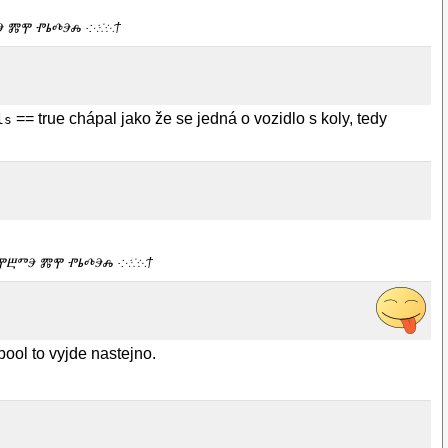
ⰕⰅ ⰏⰉ ⰒⰓⰄⰅⰎ ·:⁖⁘⁙†
== true chápal jako že se jedná o vozidlo s koly, tedy
ls
ⰑⰎⰉⰁⰕⰅ ⰏⰉ ⰒⰓⰄⰅⰎ ·:⁖⁘⁙†
bool to vyjde nastejno.