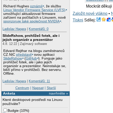
Mockrát děkuji
Richard Hughes
oznámil
, že službu
Linux Vendor Firmware Service (LVFS)
Založit nové vlákno
•
umožňující aktualizovat firmware
zařízení na počítačích s Linuxem, nově
Tiskni
Sdílej:
sponzoruje také společnost NVIDIA
.
Ladislav Hagara
|
Komentářů: 0
SlideRshow, prohlížeč fotek, ale i
jejich organizér a prezentátor
4.8. 12:22 | Zajímavý software
Edvard Rejthar na blogu zaměstnanců
CZ.NIC
představil
svou aplikaci
SlideRshow
(
GitHub
). Funguje jako
prohlížeč fotek, ale i jako jejich
organizér a prezentátor. Neinstaluje se,
běží přímo v prohlížeči. Bez serveru.
Offline.
Ladislav Hagara
|
Komentářů: 11
Centrum
|
Napsat
|
Starší
Anketa
navrhněte »
Které desktopové prostředí na Linuxu
používáte?
Budgie
(
10%
)