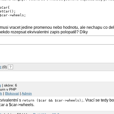
Car{

etCar();

$car->wheels;

 musi vracet jedine promenou nebo hodnotu, ale nechapu co del
ekdo rozepsat ekvivalentni zapis polopatě? Díky
t
(0)
?
g
| skóre: 6
turn v PHP
nk
|
Blokovat
|
Admin
kvivalentní s
. Vrací se tedy b
return ($car && $car->wheels);
ar a $car->wheels.