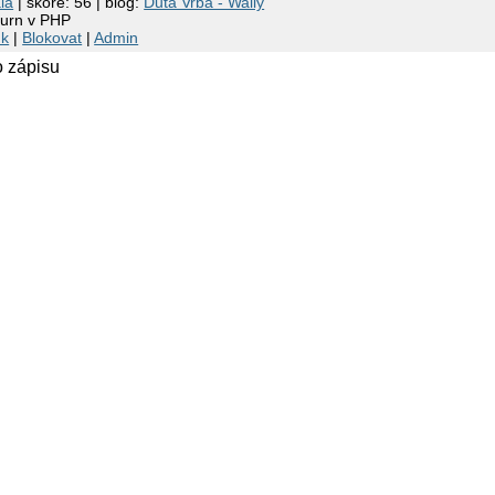
la
| skóre: 56 | blog:
Dutá Vrba - Wally
turn v PHP
nk
|
Blokovat
|
Admin
o zápisu