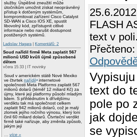
služby. Úspěšné zneužití může
útočníkům umožnit získat neoprávněný
25.6.2012
přístup k dotčeným systémům,
kompromitovat zařízení Cisco Catalyst
FLASH AS
SD-WAN a Cisco IOS XE, spustit
libovolný kód, zpřístupnit citlivé
informace nebo narušit dostupnost
text v poli
postižených systémů.
Ladislav Hagara
|
Komentářů: 2
Přečteno:
Soud nařídil firmě Meta zaplatit 567
milionů USD kvůli újmě způsobené
Odpovědě
dětem
včera 15:33 | IT novinky
Vypisuju
Soud v americkém státě Nové Mexiko
ve čtvrtek
nařídil
internetové
společnosti Meta Platforms zaplatit 567
text do 
milionů dolarů (téměř 12 miliard Kč) za
újmy, které její platformy působí mladým
lidem. S přihlédnutím k dřívějšímu
pole po 
verdiktu tak má společnost celkem
zaplatit 942 milionů dolarů, což je malý
zlomek jejího ročního výnosu, který loni
jak dojde
činil 60 miliard dolarů. Čtvrteční verdikt
firmě také nařizuje, aby změnila způsob,
jakým její
se vypis
…
více »