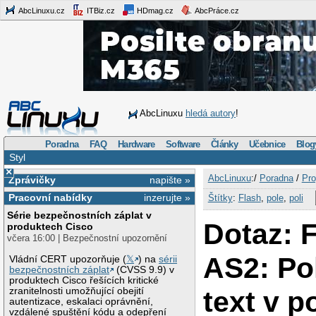
AbcLinuxu.cz
ITBiz.cz
HDmag.cz
AbcPráce.cz
AbcLinuxu
hledá autory
!
Poradna
FAQ
Hardware
Software
Články
Učebnice
Blog
Styl
×
AbcLinuxu
:/
Poradna
/
Pro
Zprávičky
napište »
Pracovní nabídky
inzerujte »
Štítky
:
Flash
,
pole
,
poli
Série bezpečnostních záplat v
Dotaz:
produktech Cisco
včera 16:00 | Bezpečnostní upozornění
AS2: Po
Vládní CERT upozorňuje (
𝕏
) na
sérii
bezpečnostních záplat
(CVSS 9.9) v
produktech Cisco řešících kritické
text v po
zranitelnosti umožňující obejití
autentizace, eskalaci oprávnění,
vzdálené spuštění kódu a odepření