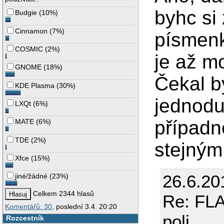
byhc si
Budgie
(
10%
)
Cinnamon
(
7%
)
písmenk
COSMIC
(
2%
)
je až m
GNOME
(
18%
)
Čekal b
KDE Plasma
(
30%
)
jednodu
LXQt
(
6%
)
případn
MATE
(
6%
)
TDE
(
2%
)
stejným
Xfce
(
15%
)
26.6.20
jiné/žádné
(
23%
)
Celkem 2344 hlasů
Re: FLA
Komentářů: 30
, poslední 3.4. 20:20
poli.
Rozcestník