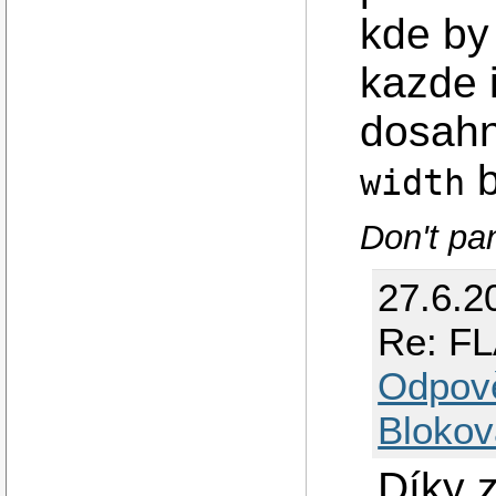
kde by 
kazde i
dosahn
b
width
Don't pan
27.6.2
Re: FL
Odpov
Blokov
Díky 