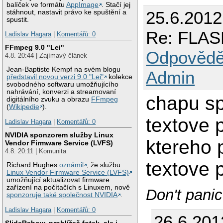
balíček ve formátu
AppImage
. Stačí jej
25.6.2012
stáhnout, nastavit právo ke spuštění a
spustit.
Re: FLASH
Ladislav Hagara
|
Komentářů: 0
FFmpeg 9.0 "Lei"
Odpovědě
4.8. 20:44 | Zajímavý článek
Jean-Baptiste Kempf na svém blogu
Admin
představil novou verzi 9.0 "Lei"
kolekce
svobodného softwaru umožňujícího
nahrávání, konverzi a streamovaní
chapu sp
digitálního zvuku a obrazu
FFmpeg
(
Wikipedie
).
textove 
Ladislav Hagara
|
Komentářů: 0
NVIDIA sponzorem služby Linux
ktereho 
Vendor Firmware Service (LVFS)
4.8. 20:11 | Komunita
textove 
Richard Hughes
oznámil
, že službu
Linux Vendor Firmware Service (LVFS)
umožňující aktualizovat firmware
zařízení na počítačích s Linuxem, nově
Don't panic
sponzoruje také společnost NVIDIA
.
Ladislav Hagara
|
Komentářů: 0
26.6.201
SlideRshow, prohlížeč fotek, ale i