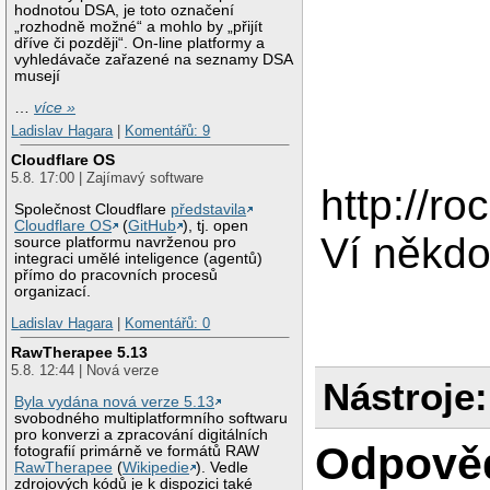
hodnotou DSA, je toto označení
„rozhodně možné“ a mohlo by „přijít
dříve či později“. On-line platformy a
vyhledávače zařazené na seznamy DSA
musejí
…
více »
Ladislav Hagara
|
Komentářů: 9
Cloudflare OS
5.8. 17:00 | Zajímavý software
http://r
Společnost Cloudflare
představila
Cloudflare OS
(
GitHub
), tj. open
Ví někdo
source platformu navrženou pro
integraci umělé inteligence (agentů)
přímo do pracovních procesů
organizací.
Ladislav Hagara
|
Komentářů: 0
RawTherapee 5.13
5.8. 12:44 | Nová verze
Nástroje:
Byla vydána nová verze 5.13
svobodného multiplatformního softwaru
pro konverzi a zpracování digitálních
Odpově
fotografií primárně ve formátů RAW
RawTherapee
(
Wikipedie
). Vedle
zdrojových kódů je k dispozici také