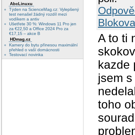
AbcLinuxu
Odpově
Týden na ScienceMag.cz: Vylepšený
test nenašel žádný rozdíl mezi
vodíkem a antiv
Blokova
Ušetřete 30 %: Windows 11 Pro jen
za €22,50 a Office 2024 Pro za
€17,15 – akce B
A to ti
HDmag.cz
Kamery do bytu přinesou maximální
skokov
přehled o vaší domácnosti
Testovací novinka
kazde 
jsem s
nedela
toho o
sourad
proble