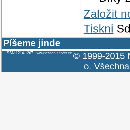
Založit 
Tiskni
Sd
Píšeme jinde
ISSN 1214-1267
www.czech-server.cz
© 1999-2015
o.
Všechna 