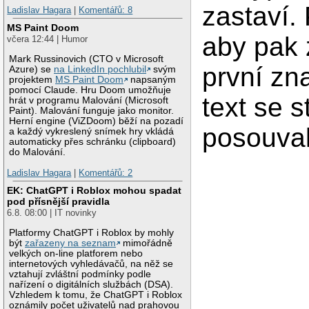
zastaví.
Ladislav Hagara
|
Komentářů: 8
MS Paint Doom
aby pak 
včera 12:44 | Humor
Mark Russinovich (CTO v Microsoft
první zn
Azure) se
na LinkedIn pochlubil
svým
projektem
MS Paint Doom
napsaným
pomocí Claude. Hru Doom umožňuje
text se s
hrát v programu Malování (Microsoft
Paint). Malování funguje jako monitor.
Herní engine (ViZDoom) běží na pozadí
posouval
a každý vykreslený snímek hry vkládá
automaticky přes schránku (clipboard)
do Malování.
Ladislav Hagara
|
Komentářů: 2
EK: ChatGPT i Roblox mohou spadat
pod přísnější pravidla
6.8. 08:00 | IT novinky
Platformy ChatGPT i Roblox by mohly
být
zařazeny na seznam
mimořádně
velkých on-line platforem nebo
internetových vyhledávačů, na něž se
vztahují zvláštní podmínky podle
nařízení o digitálních službách (DSA).
Vzhledem k tomu, že ChatGPT i Roblox
oznámily počet uživatelů nad prahovou