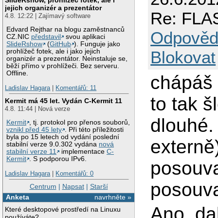
jejich organizér a prezentátor
Re: FLAS
4.8. 12:22 | Zajímavý software
Edvard Rejthar na blogu zaměstnanců
Odpověd
CZ.NIC
představil
svou aplikaci
SlideRshow
(
GitHub
). Funguje jako
Blokovat
prohlížeč fotek, ale i jako jejich
organizér a prezentátor. Neinstaluje se,
běží přímo v prohlížeči. Bez serveru.
Offline.
chápáš
Ladislav Hagara
|
Komentářů: 11
to tak š
Kermit má 45 let. Vydán C-Kermit 11
4.8. 11:44 | Nová verze
dlouhé.
Kermit
, tj. protokol pro přenos souborů,
vznikl před 45 lety
. Při této příležitosti
byla po 15 letech od vydání poslední
externě
stabilní verze 9.0.302 vydána
nová
stabilní verze 11
implementace
C-
Kermit
. S podporou IPv6.
posouva
Ladislav Hagara
|
Komentářů: 0
posouva
Centrum
|
Napsat
|
Starší
Anketa
navrhněte »
Ano, dal
Které desktopové prostředí na Linuxu
používáte?