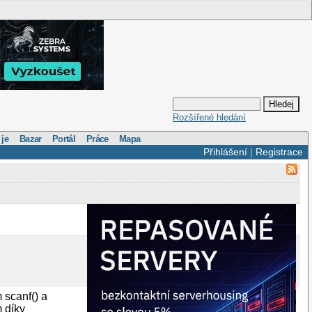
Rozšířené hledání
 je
Bazar
Portál
Práce
Mapa
Přihlášení
|
Registrace
 scanf() a
m díky