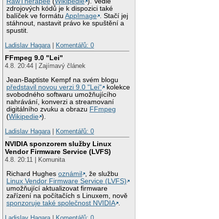
RawTherapee
(
Wikipedie
). Vedle
zdrojových kódů je k dispozici také
balíček ve formátu
AppImage
. Stačí jej
stáhnout, nastavit právo ke spuštění a
spustit.
Ladislav Hagara
|
Komentářů: 0
FFmpeg 9.0 "Lei"
4.8. 20:44 | Zajímavý článek
Jean-Baptiste Kempf na svém blogu
představil novou verzi 9.0 "Lei"
kolekce
svobodného softwaru umožňujícího
nahrávání, konverzi a streamovaní
digitálního zvuku a obrazu
FFmpeg
(
Wikipedie
).
Ladislav Hagara
|
Komentářů: 0
NVIDIA sponzorem služby Linux
Vendor Firmware Service (LVFS)
4.8. 20:11 | Komunita
Richard Hughes
oznámil
, že službu
Linux Vendor Firmware Service (LVFS)
umožňující aktualizovat firmware
zařízení na počítačích s Linuxem, nově
sponzoruje také společnost NVIDIA
.
Ladislav Hagara
|
Komentářů: 0