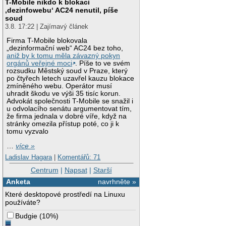
T-Mobile nikdo k blokaci
‚dezinfowebu‘ AC24 nenutil, píše
soud
3.8. 17:22 | Zajímavý článek
Firma T-Mobile blokovala
„dezinformační web“ AC24 bez toho,
aniž by k tomu měla závazný pokyn
orgánů veřejné moci
. Píše to ve svém
rozsudku Městský soud v Praze, který
po čtyřech letech uzavřel kauzu blokace
zmíněného webu. Operátor musí
uhradit škodu ve výši 35 tisíc korun.
Advokát společnosti T-Mobile se snažil i
u odvolacího senátu argumentovat tím,
že firma jednala v dobré víře, když na
stránky omezila přístup poté, co ji k
tomu vyzvalo
…
více »
Ladislav Hagara
|
Komentářů: 71
Centrum
|
Napsat
|
Starší
Anketa
navrhněte »
Které desktopové prostředí na Linuxu
používáte?
Budgie
(
10%
)