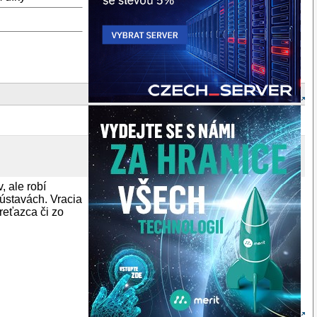
 ale robí
sústavách. Vracia
reťazca či zo