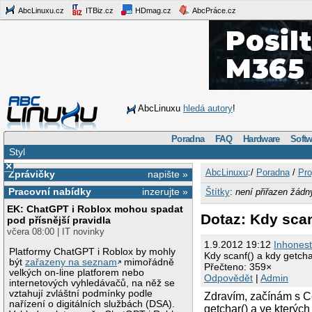
AbcLinuxu.cz
ITBiz.cz
HDmag.cz
AbcPráce.cz
AbcLinuxu
hledá autory
!
Poradna
FAQ
Hardware
Softw
Styl
×
AbcLinuxu
:/
Poradna
/
Pro
Zprávičky
napište »
Pracovní nabídky
inzerujte »
Štítky
:
není přiřazen žádn
EK: ChatGPT i Roblox mohou spadat
Dotaz: Kdy scan
pod přísnější pravidla
včera 08:00 | IT novinky
1.9.2012 19:12
Inhones
Platformy ChatGPT i Roblox by mohly
Kdy scanf() a kdy getcha
být
zařazeny na seznam
mimořádně
Přečteno: 359×
velkých on-line platforem nebo
Odpovědět
|
Admin
internetových vyhledávačů, na něž se
vztahují zvláštní podmínky podle
Zdravím, začínám s Cé
nařízení o digitálních službách (DSA).
getchar() a ve kterých