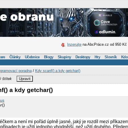
Inzerujte
na AbcPráce.cz od 950 Kč
are
Články
Učebnice
Blogy
Skupiny
Desktopy
Hry
Slovník
Kdo
gramovací poradna
/
Kdy scanf() a kdy getchar()
ý štítek
Upravit
f() a kdy getchar()
tus
r()
čkem a není mi pořád úplně jasné, jaký je rozdíl mezi příkazem
 případech je užití jednoho vhodnější, než užití druhého. Přede