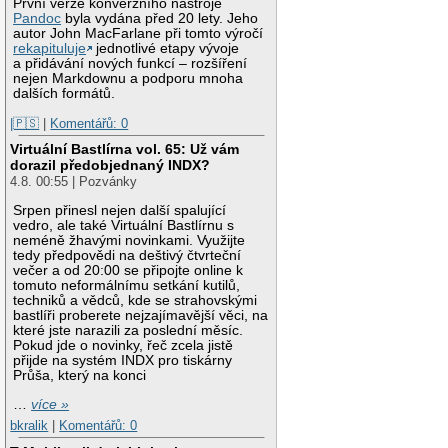
První verze konverzního nástroje
Pandoc
byla vydána před 20 lety. Jeho
autor John MacFarlane při tomto výročí
rekapituluje
jednotlivé etapy vývoje
a přidávání nových funkcí – rozšíření
nejen Markdownu a podporu mnoha
dalších formátů.
|🇵🇸
|
Komentářů: 0
Virtuální Bastlírna vol. 65: Už vám
dorazil předobjednaný INDX?
4.8. 00:55 | Pozvánky
Srpen přinesl nejen další spalující
vedro, ale také Virtuální Bastlírnu s
neméně žhavými novinkami. Využijte
tedy předpovědi na deštivý čtvrteční
večer a od 20:00 se připojte online k
tomuto neformálnímu setkání kutilů,
techniků a vědců, kde se strahovskými
bastlíři proberete nejzajímavější věci, na
které jste narazili za poslední měsíc.
Pokud jde o novinky, řeč zcela jistě
přijde na systém INDX pro tiskárny
Průša, který na konci
…
více »
bkralik
|
Komentářů: 0