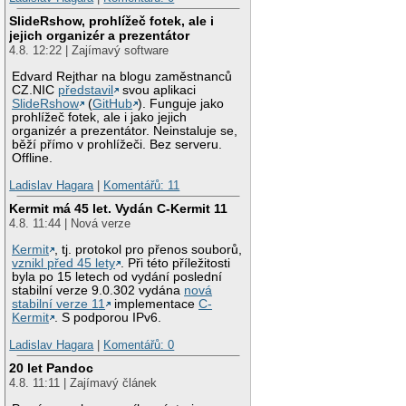
SlideRshow, prohlížeč fotek, ale i
jejich organizér a prezentátor
4.8. 12:22 | Zajímavý software
Edvard Rejthar na blogu zaměstnanců
CZ.NIC
představil
svou aplikaci
SlideRshow
(
GitHub
). Funguje jako
prohlížeč fotek, ale i jako jejich
organizér a prezentátor. Neinstaluje se,
běží přímo v prohlížeči. Bez serveru.
Offline.
Ladislav Hagara
|
Komentářů: 11
Kermit má 45 let. Vydán C-Kermit 11
4.8. 11:44 | Nová verze
Kermit
, tj. protokol pro přenos souborů,
vznikl před 45 lety
. Při této příležitosti
byla po 15 letech od vydání poslední
stabilní verze 9.0.302 vydána
nová
stabilní verze 11
implementace
C-
Kermit
. S podporou IPv6.
Ladislav Hagara
|
Komentářů: 0
20 let Pandoc
4.8. 11:11 | Zajímavý článek