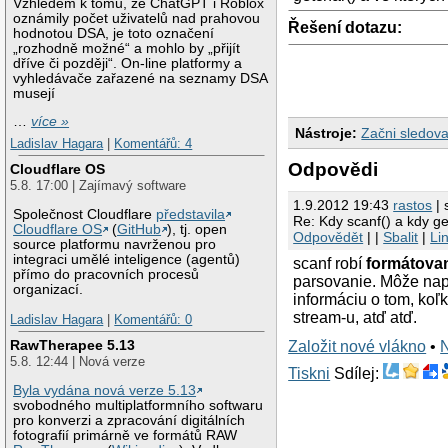
Vzhledem k tomu, že ChatGPT i Roblox
oznámily počet uživatelů nad prahovou
Řešení dotazu:
hodnotou DSA, je toto označení
„rozhodně možné“ a mohlo by „přijít
dříve či později“. On-line platformy a
vyhledávače zařazené na seznamy DSA
musejí
…
více »
Nástroje:
Začni sledova
Ladislav Hagara
|
Komentářů: 4
Odpovědi
Cloudflare OS
5.8. 17:00 | Zajímavý software
1.9.2012 19:43
rastos
| 
Společnost Cloudflare
představila
Re: Kdy scanf() a kdy ge
Cloudflare OS
(
GitHub
), tj. open
Odpovědět
| |
Sbalit
|
Li
source platformu navrženou pro
integraci umělé inteligence (agentů)
scanf robí
formátova
přímo do pracovních procesů
parsovanie. Môže napr.
organizací.
informáciu o tom, koľ
stream-u, atď atď.
Ladislav Hagara
|
Komentářů: 0
RawTherapee 5.13
Založit nové vlákno
•
5.8. 12:44 | Nová verze
Tiskni
Sdílej:
Byla vydána nová verze 5.13
svobodného multiplatformního softwaru
pro konverzi a zpracování digitálních
fotografií primárně ve formátů RAW