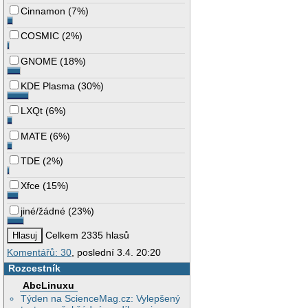
Cinnamon
(
7%
)
COSMIC
(
2%
)
GNOME
(
18%
)
KDE Plasma
(
30%
)
LXQt
(
6%
)
MATE
(
6%
)
TDE
(
2%
)
Xfce
(
15%
)
jiné/žádné
(
23%
)
Celkem 2335 hlasů
Komentářů: 30
, poslední 3.4. 20:20
Rozcestník
AbcLinuxu
Týden na ScienceMag.cz: Vylepšený