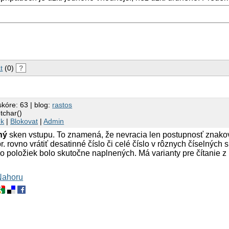
t
(0)
?
skóre: 63 | blog:
rastos
tchar()
nk
|
Blokovat
|
Admin
ný
sken vstupu. To znamená, že nevracia len postupnosť znakov,
 rovno vrátiť desatinné číslo či celé číslo v rôznych číselných 
ko položiek bolo skutočne naplnených. Má varianty pre čítanie z 
Nahoru