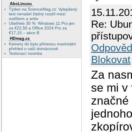
AbcLinuxu
15.11.20
Týden na ScienceMag.cz: Vylepšený
test nenašel žádný rozdíl mezi
vodíkem a antiv
Re: Ubu
Ušetřete 30 %: Windows 11 Pro jen
za €22,50 a Office 2024 Pro za
přístupo
€17,15 – akce B
HDmag.cz
Kamery do bytu přinesou maximální
Odpověd
přehled o vaší domácnosti
Testovací novinka
Blokovat
Za nasm
se mi v 
značné 
jednoho
zkopíro