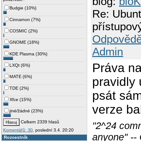
blog:
bloK
Budgie
(
10%
)
Re: Ubun
Cinnamon
(
7%
)
přístupov
COSMIC
(
2%
)
Odpovědě
GNOME
(
18%
)
Admin
KDE Plasma
(
30%
)
Práva na
LXQt
(
6%
)
MATE
(
6%
)
pravidly
TDE
(
2%
)
psát sám,
Xfce
(
15%
)
verze ba
jiné/žádné
(
23%
)
Celkem 2339 hlasů
"2^24 comm
Komentářů: 30
, poslední 3.4. 20:20
anyone" --
Rozcestník