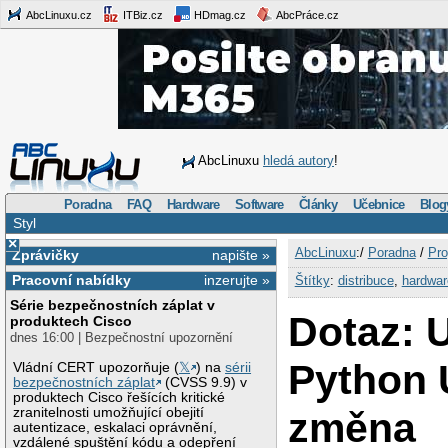
AbcLinuxu.cz
ITBiz.cz
HDmag.cz
AbcPráce.cz
AbcLinuxu
hledá autory
!
Poradna
FAQ
Hardware
Software
Články
Učebnice
Blog
Styl
×
AbcLinuxu
:/
Poradna
/
Pro
Zprávičky
napište »
Pracovní nabídky
inzerujte »
Štítky
:
distribuce
,
hardwar
Série bezpečnostních záplat v
Dotaz: 
produktech Cisco
dnes 16:00 | Bezpečnostní upozornění
Python 
Vládní CERT upozorňuje (
𝕏
) na
sérii
bezpečnostních záplat
(CVSS 9.9) v
produktech Cisco řešících kritické
změna
zranitelnosti umožňující obejití
autentizace, eskalaci oprávnění,
vzdálené spuštění kódu a odepření