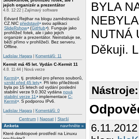
BYLA N
jejich organizér a prezentátor
4.8. 12:22 | Zajímavý software
NEBYLA
Edvard Rejthar na blogu zaměstnanců
CZ.NIC
představil
svou aplikaci
SlideRshow
(
GitHub
). Funguje jako
NUTNÁ 
prohlížeč fotek, ale i jako jejich
organizér a prezentátor. Neinstaluje se,
běží přímo v prohlížeči. Bez serveru.
Děkuji. 
Offline.
Ladislav Hagara
|
Komentářů: 11
Kermit má 45 let. Vydán C-Kermit 11
4.8. 11:44 | Nová verze
Kermit
, tj. protokol pro přenos souborů,
vznikl před 45 lety
. Při této příležitosti
Nástroje:
byla po 15 letech od vydání poslední
stabilní verze 9.0.302 vydána
nová
stabilní verze 11
implementace
C-
Kermit
. S podporou IPv6.
Odpově
Ladislav Hagara
|
Komentářů: 0
Centrum
|
Napsat
|
Starší
6.11.2012
Anketa
navrhněte »
Které desktopové prostředí na Linuxu
používáte?