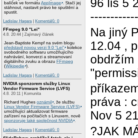
96 lis 5 2
balíček ve formátu
AppImage
. Stačí jej
stáhnout, nastavit právo ke spuštění a
spustit.
-----------
Ladislav Hagara
|
Komentářů: 0
Na jiný 
FFmpeg 9.0 "Lei"
4.8. 20:44 | Zajímavý článek
12.04 , 
Jean-Baptiste Kempf na svém blogu
představil novou verzi 9.0 "Lei"
kolekce
svobodného softwaru umožňujícího
obdržím 
nahrávání, konverzi a streamovaní
digitálního zvuku a obrazu
FFmpeg
(
Wikipedie
).
"permiss
Ladislav Hagara
|
Komentářů: 0
NVIDIA sponzorem služby Linux
příkazem
Vendor Firmware Service (LVFS)
4.8. 20:11 | Komunita
práva : c
Richard Hughes
oznámil
, že službu
Linux Vendor Firmware Service (LVFS)
Nov 5 2
umožňující aktualizovat firmware
zařízení na počítačích s Linuxem, nově
sponzoruje také společnost NVIDIA
.
?JAK MÁ
Ladislav Hagara
|
Komentářů: 0
SlideRshow, prohlížeč fotek, ale i