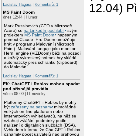
12.04) P
Ladislav Hagara
|
Komentářů: 1
MS Paint Doom
dnes 12:44 | Humor
Mark Russinovich (CTO v Microsoft
Azure) se
na LinkedIn pochlubil
svým
projektem
MS Paint Doom
napsaným
pomocí Claude. Hru Doom umožňuje
hrát v programu Malování (Microsoft
Paint). Malování funguje jako monitor.
Herní engine (ViZDoom) běží na pozadí
a každý vykreslený snímek hry vkládá
automaticky přes schránku (clipboard)
do Malování.
Ladislav Hagara
|
Komentářů: 1
EK: ChatGPT i Roblox mohou spadat
pod přísnější pravidla
včera 08:00 | IT novinky
Platformy ChatGPT i Roblox by mohly
být
zařazeny na seznam
mimořádně
velkých on-line platforem nebo
internetových vyhledávačů, na něž se
vztahují zvláštní podmínky podle
nařízení o digitálních službách (DSA).
Vzhledem k tomu, že ChatGPT i Roblox
oznámily počet uživatelů nad prahovou