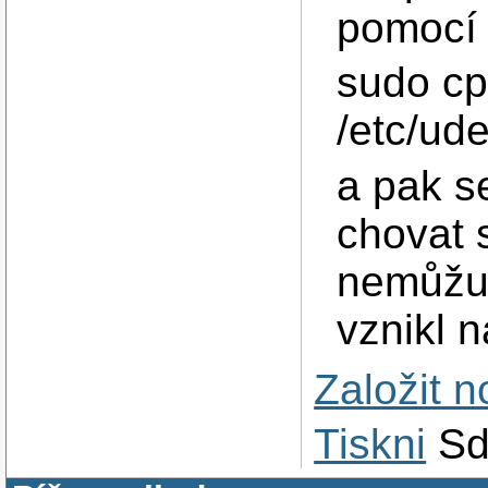
pomocí 
sudo cp
/etc/ude
a pak s
chovat s
nemůžu p
vznikl 
Založit 
Tiskni
Sd