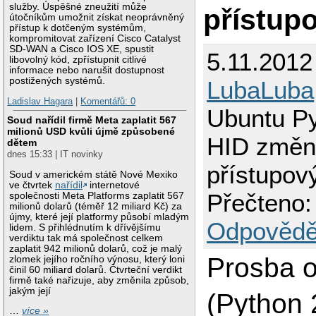
služby. Úspěšné zneužití může
přístup
útočníkům umožnit získat neoprávněný
přístup k dotčeným systémům,
kompromitovat zařízení Cisco Catalyst
SD-WAN a Cisco IOS XE, spustit
5.11.2012
libovolný kód, zpřístupnit citlivé
informace nebo narušit dostupnost
postižených systémů.
LubaLuba
Ladislav Hagara
|
Komentářů: 0
Ubuntu P
Soud nařídil firmě Meta zaplatit 567
milionů USD kvůli újmě způsobené
HID změn
dětem
dnes 15:33 | IT novinky
přístupov
Soud v americkém státě Nové Mexiko
ve čtvrtek
nařídil
internetové
Přečteno:
společnosti Meta Platforms zaplatit 567
milionů dolarů (téměř 12 miliard Kč) za
újmy, které její platformy působí mladým
Odpovědě
lidem. S přihlédnutím k dřívějšímu
verdiktu tak má společnost celkem
zaplatit 942 milionů dolarů, což je malý
Prosba o
zlomek jejího ročního výnosu, který loni
činil 60 miliard dolarů. Čtvrteční verdikt
firmě také nařizuje, aby změnila způsob,
jakým její
(Python 
…
více »