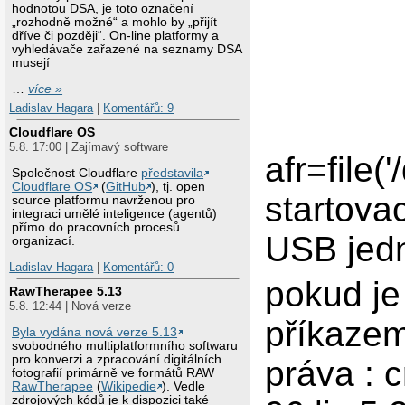
hodnotou DSA, je toto označení
„rozhodně možné“ a mohlo by „přijít
dříve či později“. On-line platformy a
vyhledávače zařazené na seznamy DSA
musejí
…
více »
Ladislav Hagara
|
Komentářů: 9
Cloudflare OS
5.8. 17:00 | Zajímavý software
afr=file(
Společnost Cloudflare
představila
Cloudflare OS
(
GitHub
), tj. open
startovac
source platformu navrženou pro
integraci umělé inteligence (agentů)
přímo do pracovních procesů
USB jedn
organizací.
Ladislav Hagara
|
Komentářů: 0
pokud je
RawTherapee 5.13
5.8. 12:44 | Nová verze
příkazem
Byla vydána nová verze 5.13
svobodného multiplatformního softwaru
pro konverzi a zpracování digitálních
práva : 
fotografií primárně ve formátů RAW
RawTherapee
(
Wikipedie
). Vedle
zdrojových kódů je k dispozici také