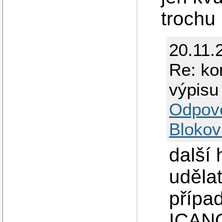
trochu
20.11.
Re: ko
výpisu
Odpov
Blokov
další 
udělat
případ
ICANO