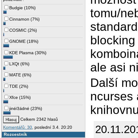
29
pthre
30
Budgie
(
10%
)
tomu/neb
31
retur
32
}
Cinnamon
(
7%
)
standard
COSMIC
(
2%
)
blocking 
GNOME
(
18%
)
komboina
KDE Plasma
(
30%
)
ale asi 
LXQt
(
6%
)
MATE
(
6%
)
Další mo
TDE
(
2%
)
ncurses
Xfce
(
15%
)
knihovnu
jiné/žádné
(
23%
)
Celkem 2342 hlasů
20.11.20
Komentářů: 30
, poslední 3.4. 20:20
Rozcestník