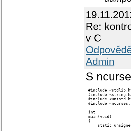
19.11.201
Re: kontr
v C
Odpovědě
Admin
S ncurses
#include <stdlib.h>
#include <string.h>
#include <unistd.h>
#include <ncurses.h
int

main(void)

{

    static unsigne