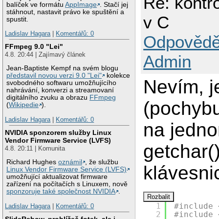
Re: kontr
balíček ve formátu
AppImage
. Stačí jej
stáhnout, nastavit právo ke spuštění a
v C
spustit.
Ladislav Hagara
|
Komentářů: 0
Odpovědě
FFmpeg 9.0 "Lei"
4.8. 20:44 | Zajímavý článek
Admin
Jean-Baptiste Kempf na svém blogu
představil novou verzi 9.0 "Lei"
kolekce
Nevím, je
svobodného softwaru umožňujícího
nahrávání, konverzi a streamovaní
digitálního zvuku a obrazu
FFmpeg
(pochybuj
(
Wikipedie
).
Ladislav Hagara
|
Komentářů: 0
na jedno
NVIDIA sponzorem služby Linux
Vendor Firmware Service (LVFS)
getchar(
4.8. 20:11 | Komunita
Richard Hughes
oznámil
, že službu
klávesni
Linux Vendor Firmware Service (LVFS)
umožňující aktualizovat firmware
zařízení na počítačích s Linuxem, nově
sponzoruje také společnost NVIDIA
.
1
#include 
Ladislav Hagara
|
Komentářů: 0
2
#include 
SlideRshow, prohlížeč fotek, ale i