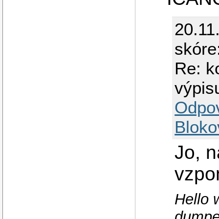
20.11
skóre
Re: k
výpis
Odpo
Bloko
Jo, n
vzpo
Hello 
dumpe