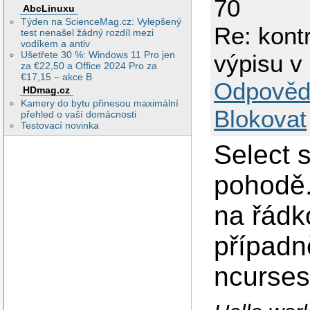
70
AbcLinuxu
Týden na ScienceMag.cz: Vylepšený
Re: kont
test nenašel žádný rozdíl mezi
vodíkem a antiv
Ušetřete 30 %: Windows 11 Pro jen
výpisu v
za €22,50 a Office 2024 Pro za
€17,15 – akce B
Odpověd
HDmag.cz
Kamery do bytu přinesou maximální
Blokovat
přehled o vaší domácnosti
Testovací novinka
Select s
pohodě.
na řádk
případn
ncurses