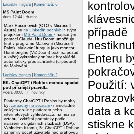
kontrolo
Ladislav Hagara
|
Komentářů: 6
MS Paint Doom
klávesni
dnes 12:44 | Humor
Mark Russinovich (CTO v Microsoft
případě
Azure) se
na LinkedIn pochlubil
svým
projektem
MS Paint Doom
napsaným
pomocí Claude. Hru Doom umožňuje
nestiknu
hrát v programu Malování (Microsoft
Paint). Malování funguje jako monitor.
Herní engine (ViZDoom) běží na pozadí
Enteru b
a každý vykreslený snímek hry vkládá
automaticky přes schránku (clipboard)
do Malování.
pokračov
Ladislav Hagara
|
Komentářů: 2
Použití: 
EK: ChatGPT i Roblox mohou spadat
pod přísnější pravidla
včera 08:00 | IT novinky
obrazov
Platformy ChatGPT i Roblox by mohly
být
zařazeny na seznam
mimořádně
data a k
velkých on-line platforem nebo
internetových vyhledávačů, na něž se
vztahují zvláštní podmínky podle
stiskne 
nařízení o digitálních službách (DSA).
Vzhledem k tomu, že ChatGPT i Roblox
oznámily počet uživatelů nad prahovou