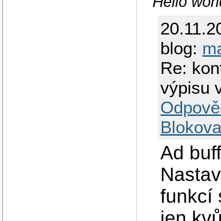
Hello wor
20.11.2
blog:
ma
Re: kon
výpisu 
Odpově
Blokova
Ad buf
Nastavi
funkcí 
jen kvů