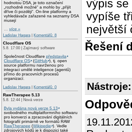
výpis se
hodnotou DSA, je toto označení
„rozhodně možné“ a mohlo by „přijít
dříve či později“. On-line platformy a
vypíše tř
vyhledávače zařazené na seznamy DSA
musejí
největší 
…
více »
Ladislav Hagara
|
Komentářů: 8
Řešení 
Cloudflare OS
5.8. 17:00 | Zajímavý software
Společnost Cloudflare
představila
Cloudflare OS
(
GitHub
), tj. open
source platformu navrženou pro
integraci umělé inteligence (agentů)
přímo do pracovních procesů
organizací.
Nástroje:
Ladislav Hagara
|
Komentářů: 0
RawTherapee 5.13
5.8. 12:44 | Nová verze
Odpově
Byla vydána nová verze 5.13
svobodného multiplatformního softwaru
pro konverzi a zpracování digitálních
19.11.20
fotografií primárně ve formátů RAW
RawTherapee
(
Wikipedie
). Vedle
zdrojových kódů je k dispozici také