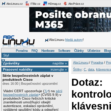
AbcLinuxu.cz
ITBiz.cz
HDmag.cz
AbcPráce.cz
AbcLinuxu
hledá autory
!
Poradna
FAQ
Hardware
Software
Články
Učebnice
Blog
Styl
×
AbcLinuxu
:/
Poradna
/
Pro
Zprávičky
napište »
Pracovní nabídky
inzerujte »
Štítky
:
C
,
data
,
klávesnic
Série bezpečnostních záplat v
Dotaz:
produktech Cisco
dnes 16:00 | Bezpečnostní upozornění
kontrol
Vládní CERT upozorňuje (
𝕏
) na
sérii
bezpečnostních záplat
(CVSS 9.9) v
produktech Cisco řešících kritické
klávesn
zranitelnosti umožňující obejití
autentizace, eskalaci oprávnění,
vzdálené spuštění kódu a odepření