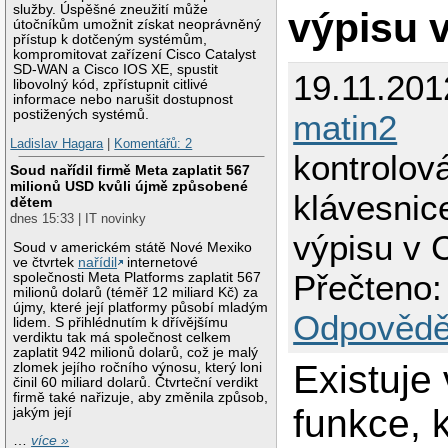
služby. Úspěšné zneužití může
výpisu 
útočníkům umožnit získat neoprávněný
přístup k dotčeným systémům,
kompromitovat zařízení Cisco Catalyst
SD-WAN a Cisco IOS XE, spustit
19.11.201
libovolný kód, zpřístupnit citlivé
informace nebo narušit dostupnost
postižených systémů.
matin2
Ladislav Hagara
|
Komentářů: 2
kontrolov
Soud nařídil firmě Meta zaplatit 567
milionů USD kvůli újmě způsobené
klávesni
dětem
dnes 15:33 | IT novinky
výpisu v 
Soud v americkém státě Nové Mexiko
ve čtvrtek
nařídil
internetové
Přečteno:
společnosti Meta Platforms zaplatit 567
milionů dolarů (téměř 12 miliard Kč) za
újmy, které její platformy působí mladým
Odpovědě
lidem. S přihlédnutím k dřívějšímu
verdiktu tak má společnost celkem
zaplatit 942 milionů dolarů, což je malý
Existuje
zlomek jejího ročního výnosu, který loni
činil 60 miliard dolarů. Čtvrteční verdikt
firmě také nařizuje, aby změnila způsob,
funkce, 
jakým její
…
více »