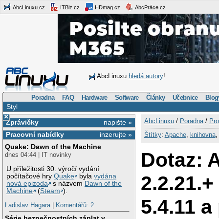
AbcLinuxu.cz
ITBiz.cz
HDmag.cz
AbcPráce.cz
AbcLinuxu
hledá autory
!
Poradna
FAQ
Hardware
Software
Články
Učebnice
Blog
Styl
×
AbcLinuxu
:/
Poradna
/
Pro
Zprávičky
napište »
Pracovní nabídky
inzerujte »
Štítky
:
Apache
,
knihovna
Quake: Dawn of the Machine
Dotaz: 
dnes 04:44 | IT novinky
U příležitosti 30. výročí vydání
2.2.21.
počítačové hry
Quake
byla
vydána
nová epizoda
s názvem
Dawn of the
Machine
(
Steam
).
5.4.11 a
Ladislav Hagara
|
Komentářů: 2
Série bezpečnostních záplat v