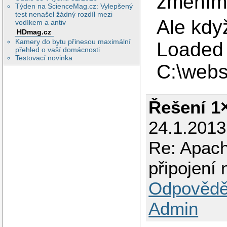
změním 
Týden na ScienceMag.cz: Vylepšený
test nenašel žádný rozdíl mezi
Ale když
vodíkem a antiv
HDmag.cz
Kamery do bytu přinesou maximální
Loaded 
přehled o vaší domácnosti
Testovací novinka
C:\webs
Řešení 1
24.1.2013
Re: Apach
připojen
Odpovědě
Admin