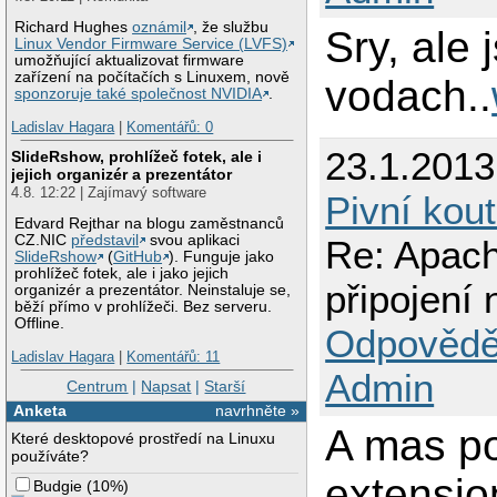
Richard Hughes
oznámil
, že službu
Sry, ale
Linux Vendor Firmware Service (LVFS)
umožňující aktualizovat firmware
zařízení na počítačích s Linuxem, nově
vodach..
sponzoruje také společnost NVIDIA
.
Ladislav Hagara
|
Komentářů: 0
23.1.201
SlideRshow, prohlížeč fotek, ale i
jejich organizér a prezentátor
4.8. 12:22 | Zajímavý software
Pivní kou
Edvard Rejthar na blogu zaměstnanců
CZ.NIC
představil
svou aplikaci
Re: Apach
SlideRshow
(
GitHub
). Funguje jako
prohlížeč fotek, ale i jako jejich
připojen
organizér a prezentátor. Neinstaluje se,
běží přímo v prohlížeči. Bez serveru.
Offline.
Odpovědě
Ladislav Hagara
|
Komentářů: 11
Admin
Centrum
|
Napsat
|
Starší
Anketa
navrhněte »
A mas po
Které desktopové prostředí na Linuxu
používáte?
extensio
Budgie
(
10%
)