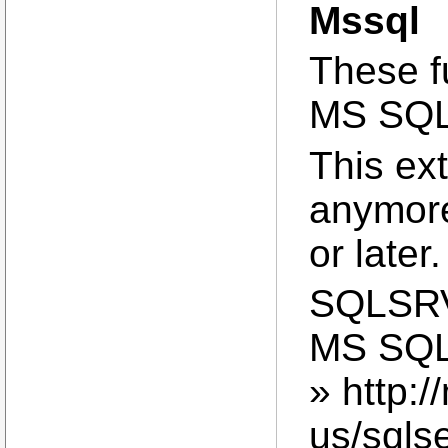
Mssql
These f
MS SQL
This ext
anymor
or later.
SQLSRV,
MS SQL 
» http:
us/sqls