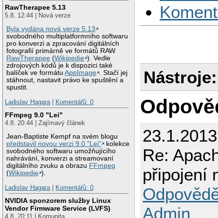
Koment
RawTherapee 5.13
5.8. 12:44 | Nová verze
Byla vydána nová verze 5.13
svobodného multiplatformního softwaru
pro konverzi a zpracování digitálních
fotografií primárně ve formátů RAW
RawTherapee
(
Wikipedie
). Vedle
zdrojových kódů je k dispozici také
Nástroje:
balíček ve formátu
AppImage
. Stačí jej
stáhnout, nastavit právo ke spuštění a
spustit.
Odpově
Ladislav Hagara
|
Komentářů: 0
FFmpeg 9.0 "Lei"
4.8. 20:44 | Zajímavý článek
23.1.2013
Jean-Baptiste Kempf na svém blogu
představil novou verzi 9.0 "Lei"
kolekce
Re: Apach
svobodného softwaru umožňujícího
nahrávání, konverzi a streamovaní
digitálního zvuku a obrazu
FFmpeg
připojen
(
Wikipedie
).
Ladislav Hagara
|
Komentářů: 0
Odpovědě
NVIDIA sponzorem služby Linux
Admin
Vendor Firmware Service (LVFS)
4.8. 20:11 | Komunita