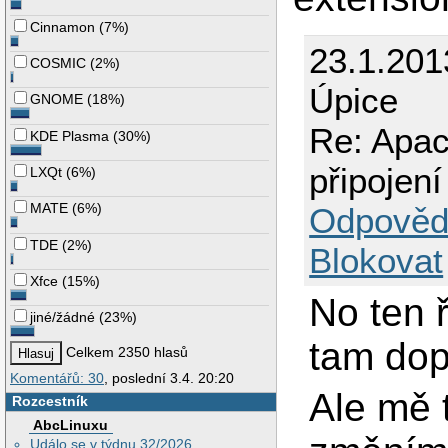
Cinnamon
(
7%
)
23.1.201
COSMIC
(
2%
)
Úpice
GNOME
(
18%
)
Re: Apac
KDE Plasma
(
30%
)
připojen
LXQt
(
6%
)
MATE
(
6%
)
Odpověd
TDE
(
2%
)
Blokovat
Xfce
(
15%
)
No ten 
jiné/žádné
(
23%
)
tam dop
Celkem 2350 hlasů
Komentářů: 30
, poslední 3.4. 20:20
Ale mě 
Rozcestník
AbcLinuxu
Událo se v týdnu 32/2026