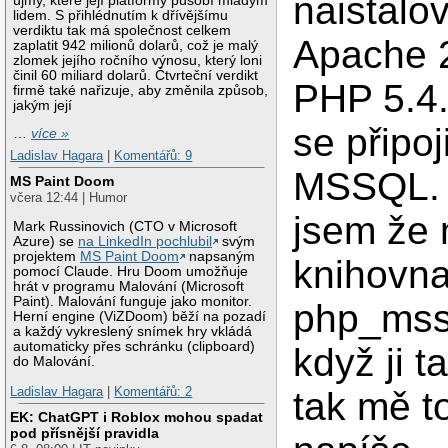
naistalo
újmy, které její platformy působí mladým
lidem. S přihlédnutím k dřívějšímu
verdiktu tak má společnost celkem
Apache 2
zaplatit 942 milionů dolarů, což je malý
zlomek jejího ročního výnosu, který loni
činil 60 miliard dolarů. Čtvrteční verdikt
PHP 5.4.
firmě také nařizuje, aby změnila způsob,
jakým její
se připoj
…
více »
Ladislav Hagara
|
Komentářů: 9
MSSQL. A
MS Paint Doom
včera 12:44 | Humor
jsem že 
Mark Russinovich (CTO v Microsoft
Azure) se
na LinkedIn pochlubil
svým
projektem
MS Paint Doom
napsaným
knihovn
pomocí Claude. Hru Doom umožňuje
hrát v programu Malování (Microsoft
Paint). Malování funguje jako monitor.
php_mssq
Herní engine (ViZDoom) běží na pozadí
a každý vykreslený snímek hry vkládá
automaticky přes schránku (clipboard)
když ji 
do Malování.
Ladislav Hagara
|
Komentářů: 2
tak mě t
EK: ChatGPT i Roblox mohou spadat
pod přísnější pravidla