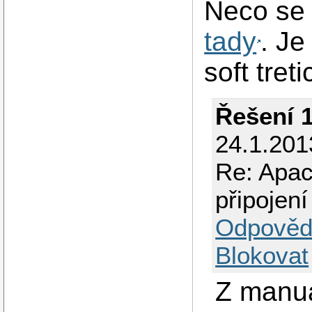
Neco se
tady
. Je
soft treti
Řešení 
24.1.201
Re: Apac
připojen
Odpověd
Blokovat
Z manuá