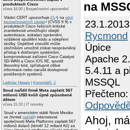
na MSS
produktech Cisco
včera 16:00 | Bezpečnostní upozornění
Vládní CERT upozorňuje (
𝕏
) na
sérii
23.1.2013
bezpečnostních záplat
(CVSS 9.9) v
produktech Cisco řešících kritické
zranitelnosti umožňující obejití
Rycmond
autentizace, eskalaci oprávnění,
vzdálené spuštění kódu a odepření
služby. Úspěšné zneužití může
Úpice
útočníkům umožnit získat neoprávněný
přístup k dotčeným systémům,
Apache 2
kompromitovat zařízení Cisco Catalyst
SD-WAN a Cisco IOS XE, spustit
libovolný kód, zpřístupnit citlivé
5.4.11 a p
informace nebo narušit dostupnost
postižených systémů.
MSSQL
Ladislav Hagara
|
Komentářů: 2
Soud nařídil firmě Meta zaplatit 567
Přečteno:
milionů USD kvůli újmě způsobené
dětem
Odpovědě
včera 15:33 | IT novinky
Soud v americkém státě Nové Mexiko
Ahoj, m
ve čtvrtek
nařídil
internetové
společnosti Meta Platforms zaplatit 567
milionů dolarů (téměř 12 miliard Kč) za