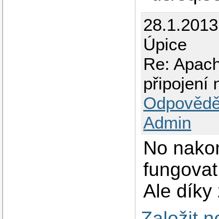
28.1.201
Úpice
Re: Apach
připojen
Odpovědě
Admin
No nakon
fungovat
Ale díky 
Založit 