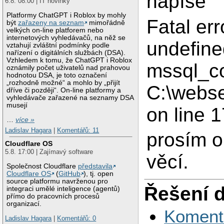
napíše
6.8. 08:00 | IT novinky
Platformy ChatGPT i Roblox by mohly
Fatal err
být
zařazeny na seznam
mimořádně
velkých on-line platforem nebo
internetových vyhledávačů, na něž se
undefine
vztahují zvláštní podmínky podle
nařízení o digitálních službách (DSA).
Vzhledem k tomu, že ChatGPT i Roblox
mssql_co
oznámily počet uživatelů nad prahovou
hodnotou DSA, je toto označení
„rozhodně možné“ a mohlo by „přijít
C:\webse
dříve či později“. On-line platformy a
vyhledávače zařazené na seznamy DSA
musejí
on line 1
…
více »
Ladislav Hagara
|
Komentářů: 11
prosím o
Cloudflare OS
5.8. 17:00 | Zajímavý software
věcí.
Společnost Cloudflare
představila
Cloudflare OS
(
GitHub
), tj. open
source platformu navrženou pro
Řešení 
integraci umělé inteligence (agentů)
přímo do pracovních procesů
organizací.
Koment
Ladislav Hagara
|
Komentářů: 0