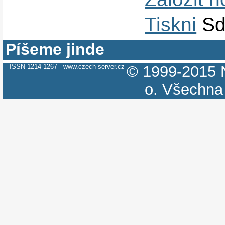
Tiskni
Sd
Píšeme jinde
ISSN 1214-1267
www.czech-server.cz
© 1999-2015
o.
Všechna 