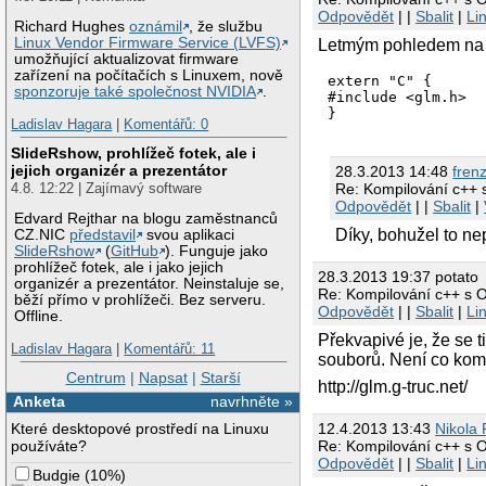
Odpovědět
| |
Sbalit
|
Li
Richard Hughes
oznámil
, že službu
Linux Vendor Firmware Service (LVFS)
Letmým pohledem na h
umožňující aktualizovat firmware
zařízení na počítačích s Linuxem, nově
extern "C" {

sponzoruje také společnost NVIDIA
.
#include <glm.h>

Ladislav Hagara
|
Komentářů: 0
SlideRshow, prohlížeč fotek, ale i
jejich organizér a prezentátor
28.3.2013 14:48
fren
4.8. 12:22 | Zajímavý software
Re: Kompilování c++
Odpovědět
| |
Sbalit
|
Edvard Rejthar na blogu zaměstnanců
Díky, bohužel to n
CZ.NIC
představil
svou aplikaci
SlideRshow
(
GitHub
). Funguje jako
prohlížeč fotek, ale i jako jejich
28.3.2013 19:37 potato
organizér a prezentátor. Neinstaluje se,
Re: Kompilování c++ s
běží přímo v prohlížeči. Bez serveru.
Odpovědět
| |
Sbalit
|
Li
Offline.
Překvapivé je, že se 
Ladislav Hagara
|
Komentářů: 11
souborů. Není co komp
Centrum
|
Napsat
|
Starší
http://glm.g-truc.net/
Anketa
navrhněte »
12.4.2013 13:43
Nikola 
Které desktopové prostředí na Linuxu
Re: Kompilování c++ s
používáte?
Odpovědět
| |
Sbalit
|
Li
Budgie
(
10%
)