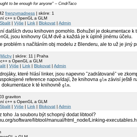
ropbox/Skola/PGII/glm/glm/glmimg_png.c:156: undefined re
ght to be enough for anyone" -- CmdrTaco
ropbox/Skola/PGII/glm/glm/glmimg_png.c:162: undefined re
ropbox/Skola/PGII/glm/glm/glmimg_png.c:164: undefined re
:42
frenzymadness
| skóre: 1
ropbox/Skola/PGII/glm/glm/glmimg_png.c:168: undefined re
ání c++ s OpenGL a GLM
ropbox/Skola/PGII/glm/glm/glmimg_png.c:180: undefined re
Sbalit
|
Výše
|
Link
|
Blokovat
|
Admin
ropbox/Skola/PGII/glm/glm/glmimg_png.c:181: undefined re
ropbox/Skola/PGII/glm/glm/glmimg_png.c:186: undefined re
ání dalších dvou knihoven pomohlo. Bohužel je dokumentace k té
ropbox/Skola/PGII/glm/glm/glmimg_png.c:152: undefined re
enGL jsou knihovny GLM dvě a každá je k úplně jinému účelu.
ropbox/Skola/PGII/glm/glm/glmimg_png.c:157: undefined re
ropbox/Skola/PGII/glm/glm/glmimg_png.c:148: undefined re
 problém s načítáním obj modelu z Blenderu, ale to už je jiný 
ropbox/Skola/PGII/glm/glm/glmimg_png.c:105: undefined re
ropbox/Skola/PGII/glm/glm/glmimg_png.c:91: undefined ref
3
Michy
| skóre: 11 | Praha
r: ld returned 1 exit status
í c++ s OpenGL a GLM
alit
|
Výše
|
Link
|
Blokovat
|
Admin
drojáky, které hlásí linker, jsou napevno "zadrátované" ve zkom
spokojené reference napovídají, že knihovna
závisí ještě 
glm
t z dokumentace k té knihovně
.
glm
03 graviton
ání c++ s OpenGL a GLM
Sbalit
|
Výše
|
Link
|
Blokovat
|
Admin
z toho .la souboru být schopný dodat libtool?
nu.org/software/libtool/manual/html_node/Linking-executables.h
n
 OpenGL a GLM