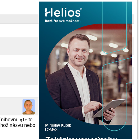
 Knihovnu
to
glm
 téhož názvu nebo