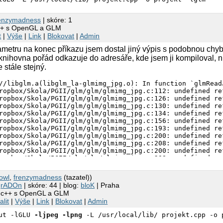
renzymadness
| skóre: 1
c++ s OpenGL a GLM
t
|
Výše
|
Link
|
Blokovat
|
Admin
ametru na konec příkazu jsem dostal jiný výpis s podobnou chy
a knihovna pořád odkazuje do adresáře, kde jsem ji kompiloval,
 stále stejný.
//libglm.a(libglm_la-glmimg_jpg.o): In function `glmReadJ
ropbox/Skola/PGII/glm/glm/glmimg_jpg.c:112: undefined re
ropbox/Skola/PGII/glm/glm/glmimg_jpg.c:126: undefined re
ropbox/Skola/PGII/glm/glm/glmimg_jpg.c:130: undefined re
ropbox/Skola/PGII/glm/glm/glmimg_jpg.c:134: undefined re
ropbox/Skola/PGII/glm/glm/glmimg_jpg.c:156: undefined re
ropbox/Skola/PGII/glm/glm/glmimg_jpg.c:193: undefined re
ropbox/Skola/PGII/glm/glm/glmimg_jpg.c:200: undefined re
ropbox/Skola/PGII/glm/glm/glmimg_jpg.c:208: undefined re
ropbox/Skola/PGII/glm/glm/glmimg_jpg.c:200: undefined re
ropbox/Skola/PGII/glm/glm/glmimg_jpg.c:208: undefined re
ropbox/Skola/PGII/glm/glm/glmimg_jpg.c:120: undefined re
//libglm.a(libglm_la-glmimg_png.o): In function `glmReadP
.owl
,
frenzymadness
(tazatel))
ropbox/Skola/PGII/glm/glm/glmimg_png.c:77: undefined ref
2
rADOn
| skóre: 44 | blog:
bloK
| Praha
ropbox/Skola/PGII/glm/glm/glmimg_png.c:87: undefined ref
í c++ s OpenGL a GLM
ropbox/Skola/PGII/glm/glm/glmimg_png.c:114: undefined re
alit
|
Výše
|
Link
|
Blokovat
|
Admin
ropbox/Skola/PGII/glm/glm/glmimg_png.c:119: undefined re
ropbox/Skola/PGII/glm/glm/glmimg_png.c:121: undefined re
lut -lGLU
-ljpeg -lpng
-L /usr/local/lib/ projekt.cpp -o 
ropbox/Skola/PGII/glm/glm/glmimg_png.c:131: undefined re