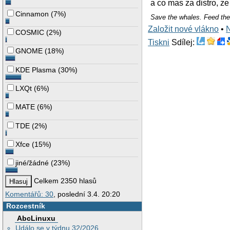
a co mas za distro, ze
Cinnamon
(
7%
)
Save the whales. Feed the
Založit nové vlákno
•
COSMIC
(
2%
)
Tiskni
Sdílej:
GNOME
(
18%
)
KDE Plasma
(
30%
)
LXQt
(
6%
)
MATE
(
6%
)
TDE
(
2%
)
Xfce
(
15%
)
jiné/žádné
(
23%
)
Celkem 2350 hlasů
Komentářů: 30
, poslední 3.4. 20:20
Rozcestník
AbcLinuxu
Událo se v týdnu 32/2026