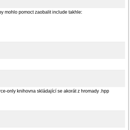
y mohlo pomoct zaobalit include takhle:
urce-only knihovna skládající se akorát z hromady .hpp