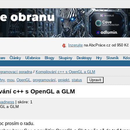
Inzerujte
na AbcPráce.cz od 950 Kč
are
Články
Učebnice
Blogy
Skupiny
Desktopy
Hry
Slovník
Kdo
gramovací poradna
/
Kompilování c++ s OpenGL a GLM
hry
,
mou
,
OpenGL
,
programování
,
projekt
,
status
Upravit
vání c++ s OpenGL a GLM
madness
| skóre: 1
nGL a GLM
c prosím o radu.