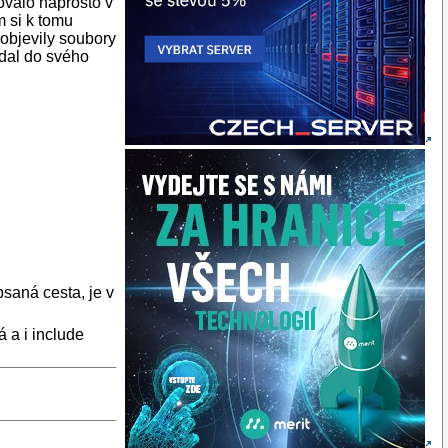
ovalo naprosto v
m si k tomu
 objevily soubory
idal do svého
saná cesta, je v
 a i include