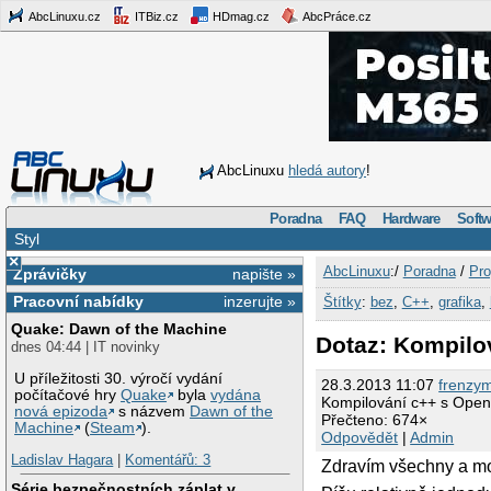
AbcLinuxu.cz
ITBiz.cz
HDmag.cz
AbcPráce.cz
AbcLinuxu
hledá autory
!
Poradna
FAQ
Hardware
Softw
Styl
×
AbcLinuxu
:/
Poradna
/
Pro
Zprávičky
napište »
Pracovní nabídky
inzerujte »
Štítky
:
bez
,
C++
,
grafika
,
Quake: Dawn of the Machine
Dotaz: Kompilo
dnes 04:44 | IT novinky
U příležitosti 30. výročí vydání
28.3.2013 11:07
frenzy
počítačové hry
Quake
byla
vydána
Kompilování c++ s Ope
nová epizoda
s názvem
Dawn of the
Přečteno: 674×
Machine
(
Steam
).
Odpovědět
|
Admin
Ladislav Hagara
|
Komentářů: 3
Zdravím všechny a mo
Série bezpečnostních záplat v