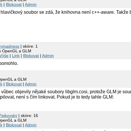
nk
|
Blokovat
|
Admin
lavičkový soubor se zdá, že knihovna není c++-aware. Takže b
zymadness
| skóre: 1
 s OpenGL a GLM
Výše
|
Link
|
Blokovat
|
Admin
epomohlo.
 OpenGL a GLM
nk
|
Blokovat
|
Admin
ti vůbec objevily nějaké soubory libglm.cosi, protože GLM je so
ilovat, není s čím linkovat. Pokud je to tedy tahle GLM:
Pajkovský
| skóre: 16
 OpenGL a GLM
nk
|
Blokovat
|
Admin