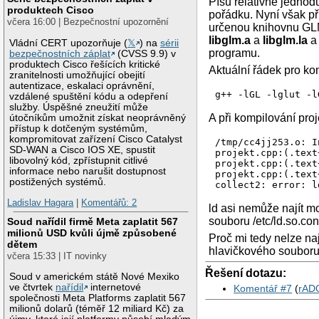
Píšu relativně jednod
produktech Cisco
pořádku. Nyní však při
včera 16:00 | Bezpečnostní upozornění
určenou knihovnu GLM 
libglm.a
a
libglm.la
a 
Vládní CERT upozorňuje (
𝕏
) na
sérii
programu.
bezpečnostních záplat
(CVSS 9.9) v
produktech Cisco řešících kritické
Aktuální řádek pro ko
zranitelnosti umožňující obejití
autentizace, eskalaci oprávnění,
g++ -lGL -lglut -l
vzdálené spuštění kódu a odepření
služby. Úspěšné zneužití může
A při kompilování pro
útočníkům umožnit získat neoprávněný
přístup k dotčeným systémům,
kompromitovat zařízení Cisco Catalyst
/tmp/cc4jj253.o: I
SD-WAN a Cisco IOS XE, spustit
projekt.cpp:(.text
libovolný kód, zpřístupnit citlivé
projekt.cpp:(.text
informace nebo narušit dostupnost
projekt.cpp:(.text
postižených systémů.
collect2: error: l
Ladislav Hagara
|
Komentářů: 2
ld asi nemůže najít m
souboru /etc/ld.so.conf
Soud nařídil firmě Meta zaplatit 567
milionů USD kvůli újmě způsobené
Proč mi tedy nelze na
dětem
hlavičkového souboru
včera 15:33 | IT novinky
Řešení dotazu:
Soud v americkém státě Nové Mexiko
ve čtvrtek
nařídil
internetové
Komentář #7
(
rAD
společnosti Meta Platforms zaplatit 567
milionů dolarů (téměř 12 miliard Kč) za