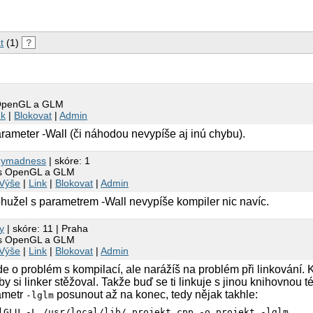
t
(1)
?
 OpenGL a GLM
nk
|
Blokovat
|
Admin
ameter -Wall (či náhodou nevypíše aj inú chybu).
zymadness
| skóre: 1
 s OpenGL a GLM
Výše
|
Link
|
Blokovat
|
Admin
ohužel s parametrem -Wall nevypíše kompiler nic navíc.
y
| skóre: 11 | Praha
 s OpenGL a GLM
Výše
|
Link
|
Blokovat
|
Admin
e o problém s kompilací, ale narážíš na problém při linkování.
by si linker stěžoval. Takže buď se ti linkuje s jinou knihovnou
rametr
posunout až na konec, tedy nějak takhle:
-lglm
lGLU -L /usr/local/lib/ projekt.cpp -o projekt -lglm