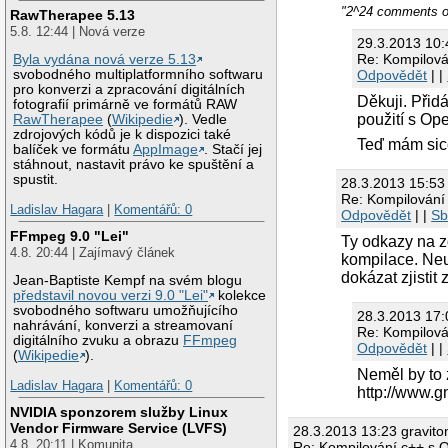
/home/balhar/D
"2^24 comments ou
RawTherapee 5.13
/home/balhar/D
5.8. 12:44 | Nová verze
/home/balhar/D
29.3.2013 10
/home/balhar/D
Re: Kompilov
Byla vydána nová verze 5.13
/home/balhar/D
Odpovědět
| |
svobodného multiplatformního softwaru
/home/balhar/D
pro konverzi a zpracování digitálních
/home/balhar/D
Děkuji. Přid
fotografií primárně ve formátů RAW
/home/balhar/D
použití s Op
RawTherapee
(
Wikipedie
). Vedle
/home/balhar/D
zdrojových kódů je k dispozici také
/home/balhar/D
Teď mám sice
balíček ve formátu
AppImage
. Stačí jej
/home/balhar/D
stáhnout, nastavit právo ke spuštění a
/home/balhar/D
spustit.
28.3.2013 15:5
collect2: erro
Re: Kompilován
Ladislav Hagara
|
Komentářů: 0
Odpovědět
| |
Sb
FFmpeg 9.0 "Lei"
Ty odkazy na z
4.8. 20:44 | Zajímavý článek
kompilace. Neu
dokázat zjisti
Jean-Baptiste Kempf na svém blogu
představil novou verzi 9.0 "Lei"
kolekce
svobodného softwaru umožňujícího
28.3.2013 17:
nahrávání, konverzi a streamovaní
Re: Kompilov
digitálního zvuku a obrazu
FFmpeg
Odpovědět
| |
(
Wikipedie
).
Neměl by to 
Ladislav Hagara
|
Komentářů: 0
http://www.g
NVIDIA sponzorem služby Linux
Vendor Firmware Service (LVFS)
28.3.2013 13:23 gravito
4.8. 20:11 | Komunita
Re: Kompilování c++ s