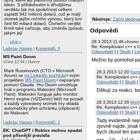
újmy, které její platformy působí mladým
lidem. S přihlédnutím k dřívějšímu
verdiktu tak má společnost celkem
zaplatit 942 milionů dolarů, což je malý
zlomek jejího ročního výnosu, který loni
Nástroje:
Začni sledova
činil 60 miliard dolarů. Čtvrteční verdikt
firmě také nařizuje, aby změnila způsob,
Odpovědi
jakým její
28.3.2013 11:46 chrono
…
více »
Re: Kompilování c++ s
Ladislav Hagara
|
Komentářů: 9
Odpovědět
| |
Sbalit
|
Li
MS Paint Doom
Možno by pomohol par
včera 12:44 | Humor
Mark Russinovich (CTO v Microsoft
28.3.2013 12:20
fren
Azure) se
na LinkedIn pochlubil
svým
Re: Kompilování c++
projektem
MS Paint Doom
napsaným
Odpovědět
| |
Sbalit
|
pomocí Claude. Hru Doom umožňuje
hrát v programu Malování (Microsoft
Děkuji za reakci, b
Paint). Malování funguje jako monitor.
Herní engine (ViZDoom) běží na pozadí
28.3.2013 12:39
Mich
a každý vykreslený snímek hry vkládá
Re: Kompilování c++
automaticky přes schránku (clipboard)
Odpovědět
| |
Sbalit
|
do Malování.
Tady evidentně nejd
Ladislav Hagara
|
Komentářů: 2
zjevně najde, jinak 
EK: ChatGPT i Roblox mohou spadat
bych zkusil ten pa
pod přísnější pravidla
g++ -lGL -lglut -