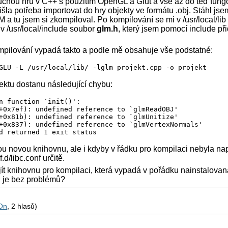
uchou hru v C++ s použitím OpenGL a Glut a vše až do teď fung
šla potřeba importovat do hry objekty ve formátu .obj. Stáhl jse
a tu jsem si zkompiloval. Po kompilování se mi v /usr/local/lib
v /usr/local/include soubor
glm.h
, který jsem pomocí include př
mpilování vypadá takto a podle mě obsahuje vše podstatné:
GLU -L /usr/local/lib/ -lglm projekt.cpp -o projekt
jektu dostanu následující chybu:
n function `init()':

+0x7ef): undefined reference to `glmReadOBJ'

+0x81b): undefined reference to `glmUnitize'

+0x837): undefined reference to `glmVertexNormals'

d returned 1 exit status
ou novou knihovnu, ale i kdyby v řádku pro kompilaci nebyla nap
.d/libc.conf určitě.
jít knihovnu pro kompilaci, která vypadá v pořádku nainstalovaná
 je bez problémů?
On
, 2 hlasů)