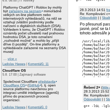
6.8. 08:00 | IT novinky
Platformy ChatGPT i Roblox by mohly
28.3.2013 14:51
f
být
zařazeny na seznam
mimořádně
Re: Kompilování 
velkých on-line platforem nebo
Odpovědět
| |
Sbali
internetových vyhledávačů, na něž se
vztahují zvláštní podmínky podle
Po přesunutí par
nařízení o digitálních službách (DSA).
jasné, proč se t
Vzhledem k tomu, že ChatGPT i Roblox
tohoto adresáře je
oznámily počet uživatelů nad prahovou
hodnotou DSA, je toto označení
„rozhodně možné“ a mohlo by „přijít
/usr/local/lib
dříve či později“. On-line platformy a
/home/balhar/D
vyhledávače zařazené na seznamy DSA
/home/balhar/D
musejí
/home/balhar/D
/home/balhar/D
…
více »
/home/balhar/D
/home/balhar/D
Ladislav Hagara
|
Komentářů: 11
/home/balhar/D
Cloudflare OS
/home/balhar/D
/home/balhar/D
5.8. 17:00 | Zajímavý software
/home/balhar/D
Společnost Cloudflare
představila
/home/balhar/D
Cloudflare OS
(
GitHub
), tj. open
/usr/local/lib
Řešení 2×
(
little
source platformu navrženou pro
/home/balhar/D
28.3.2013 15:5
integraci umělé inteligence (agentů)
/home/balhar/D
Re: Kompilován
přímo do pracovních procesů
/home/balhar/D
Odpovědět
| |
Sb
organizací.
/home/balhar/D
/home/balhar/D
g++ -lGL -lg
Ladislav Hagara
|
Komentářů: 0
/home/balhar/D