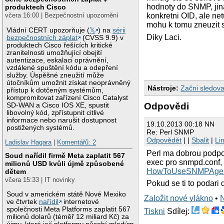
hodnoty do SNMP, jina
produktech Cisco
včera 16:00 | Bezpečnostní upozornění
konkretni OID, ale ne
mohu k tomu zneuzit
Vládní CERT upozorňuje (
𝕏
) na
sérii
Diky Laci.
bezpečnostních záplat
(CVSS 9.9) v
produktech Cisco řešících kritické
zranitelnosti umožňující obejití
autentizace, eskalaci oprávnění,
vzdálené spuštění kódu a odepření
služby. Úspěšné zneužití může
útočníkům umožnit získat neoprávněný
Nástroje:
Začni sledova
přístup k dotčeným systémům,
kompromitovat zařízení Cisco Catalyst
Odpovědi
SD-WAN a Cisco IOS XE, spustit
libovolný kód, zpřístupnit citlivé
informace nebo narušit dostupnost
19.10.2013 00:18 NN
postižených systémů.
Re: Perl SNMP
Odpovědět
| |
Sbalit
|
Li
Ladislav Hagara
|
Komentářů: 2
Perl ma dobrou podpor
Soud nařídil firmě Meta zaplatit 567
exec pro snmpd.conf,
milionů USD kvůli újmě způsobené
HowToUseSNMPAgen
dětem
včera 15:33 | IT novinky
Pokud se ti to podari 
Soud v americkém státě Nové Mexiko
Založit nové vlákno
•
ve čtvrtek
nařídil
internetové
společnosti Meta Platforms zaplatit 567
Tiskni
Sdílej:
milionů dolarů (téměř 12 miliard Kč) za