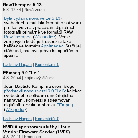
RawTherapee 5.13
5.8. 12:44 | Nová verze
Byla vydána nová verze 5.13
svobodného multiplatformního softwaru
pro konverzi a zpracování digitálních
fotografií primárně ve formátů RAW
RawTherapee
(
Wikipedie
). Vedle
zdrojových kódů je k dispozici také
balíček ve formátu
AppImage
. Stačí jej
stáhnout, nastavit právo ke spuštění a
spustit.
Ladislav Hagara
|
Komentářů: 0
FFmpeg 9.0 "Lei"
4.8. 20:44 | Zajímavý článek
Jean-Baptiste Kempf na svém blogu
představil novou verzi 9.0 "Lei"
kolekce
svobodného softwaru umožňujícího
nahrávání, konverzi a streamovaní
digitálního zvuku a obrazu
FFmpeg
(
Wikipedie
).
Ladislav Hagara
|
Komentářů: 0
NVIDIA sponzorem služby Linux
Vendor Firmware Service (LVFS)
4.8. 20:11 | Komunita