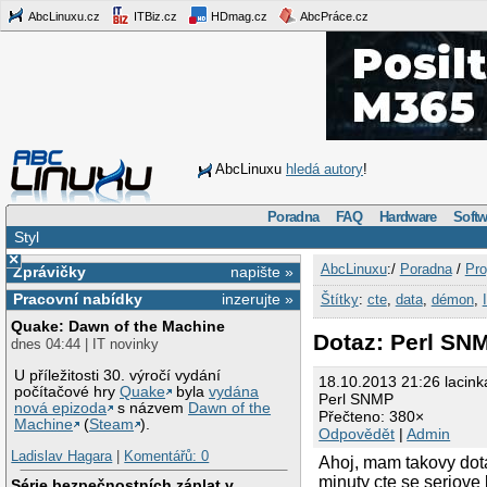
AbcLinuxu.cz
ITBiz.cz
HDmag.cz
AbcPráce.cz
AbcLinuxu
hledá autory
!
Poradna
FAQ
Hardware
Softw
Styl
×
AbcLinuxu
:/
Poradna
/
Pro
Zprávičky
napište »
Pracovní nabídky
inzerujte »
Štítky
:
cte
,
data
,
démon
,
Quake: Dawn of the Machine
Dotaz: Perl SN
dnes 04:44 | IT novinky
U příležitosti 30. výročí vydání
18.10.2013 21:26 lacink
počítačové hry
Quake
byla
vydána
Perl SNMP
nová epizoda
s názvem
Dawn of the
Přečteno: 380×
Machine
(
Steam
).
Odpovědět
|
Admin
Ladislav Hagara
|
Komentářů: 0
Ahoj, mam takovy dota
minuty cte se seriove 
Série bezpečnostních záplat v