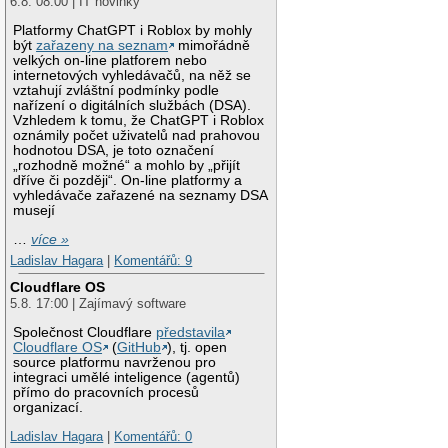
6.8. 08:00 | IT novinky
Platformy ChatGPT i Roblox by mohly
být
zařazeny na seznam
mimořádně
velkých on-line platforem nebo
internetových vyhledávačů, na něž se
vztahují zvláštní podmínky podle
nařízení o digitálních službách (DSA).
Vzhledem k tomu, že ChatGPT i Roblox
oznámily počet uživatelů nad prahovou
hodnotou DSA, je toto označení
„rozhodně možné“ a mohlo by „přijít
dříve či později“. On-line platformy a
vyhledávače zařazené na seznamy DSA
musejí
…
více »
Ladislav Hagara
|
Komentářů: 9
Cloudflare OS
5.8. 17:00 | Zajímavý software
Společnost Cloudflare
představila
Cloudflare OS
(
GitHub
), tj. open
source platformu navrženou pro
integraci umělé inteligence (agentů)
přímo do pracovních procesů
organizací.
Ladislav Hagara
|
Komentářů: 0