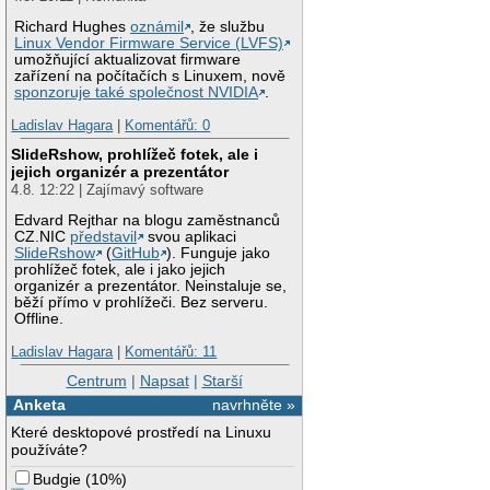
Richard Hughes
oznámil
, že službu
Linux Vendor Firmware Service (LVFS)
umožňující aktualizovat firmware
zařízení na počítačích s Linuxem, nově
sponzoruje také společnost NVIDIA
.
Ladislav Hagara
|
Komentářů: 0
SlideRshow, prohlížeč fotek, ale i
jejich organizér a prezentátor
4.8. 12:22 | Zajímavý software
Edvard Rejthar na blogu zaměstnanců
CZ.NIC
představil
svou aplikaci
SlideRshow
(
GitHub
). Funguje jako
prohlížeč fotek, ale i jako jejich
organizér a prezentátor. Neinstaluje se,
běží přímo v prohlížeči. Bez serveru.
Offline.
Ladislav Hagara
|
Komentářů: 11
Centrum
|
Napsat
|
Starší
Anketa
navrhněte »
Které desktopové prostředí na Linuxu
používáte?
Budgie
(
10%
)