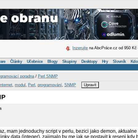
Inzerujte
na AbcPráce.cz od 950 Kč
are
Články
Učebnice
Blogy
Skupiny
Desktopy
Hry
Slovník
Kdo
gramovací poradna
/
Perl SNMP
Internet
,
modul
,
Perl
,
programování
,
SNMP
Upravit
MP
a
z, mam jednoduchy script v perlu, bezici jako demon, aktualne v
linky data (integer), zajimalo by me jak se postavit k reseni kdy 