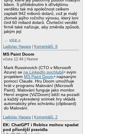
újmy, které její platformy působí mladým
lidem. S přihlédnutím k dřívějšímu
verdiktu tak má společnost celkem
zaplatit 942 milionů dolarů, což je malý
zlomek jejího ročního výnosu, který loni
činil 60 miliard dolarů. Čtvrteční verdikt
firmě také nařizuje, aby změnila způsob,
jakým její
…
více »
Ladislav Hagara
|
Komentářů: 8
MS Paint Doom
včera 12:44 | Humor
Mark Russinovich (CTO v Microsoft
Azure) se
na LinkedIn pochlubil
svým
projektem
MS Paint Doom
napsaným
pomocí Claude. Hru Doom umožňuje
hrát v programu Malování (Microsoft
Paint). Malování funguje jako monitor.
Herní engine (ViZDoom) běží na pozadí
a každý vykreslený snímek hry vkládá
automaticky přes schránku (clipboard)
do Malování.
Ladislav Hagara
|
Komentářů: 2
EK: ChatGPT i Roblox mohou spadat
pod přísnější pravidla