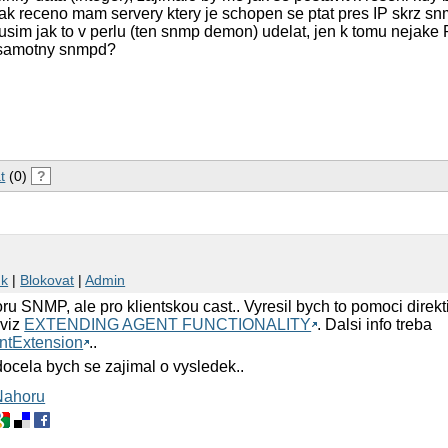
k receno mam servery ktery je schopen se ptat pres IP skrz sn
tusim jak to v perlu (ten snmp demon) udelat, jen k tomu nejake
 samotny snmpd?
t
(0)
?
nk
|
Blokovat
|
Admin
u SNMP, ale pro klientskou cast.. Vyresil bych to pomoci direkt
 viz
EXTENDING AGENT FUNCTIONALITY
. Dalsi info treba
tExtension
..
docela bych se zajimal o vysledek..
Nahoru