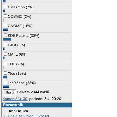
Cinnamon
(
7%
)
COSMIC
(
2%
)
GNOME
(
18%
)
KDE Plasma
(
30%
)
LXQt
(
6%
)
MATE
(
6%
)
TDE
(
2%
)
Xfce
(
15%
)
jiné/žádné
(
23%
)
Celkem 2344 hlasů
Komentářů: 30
, poslední 3.4. 20:20
Rozcestník
AbcLinuxu
Událo se v týdnu 32/2026