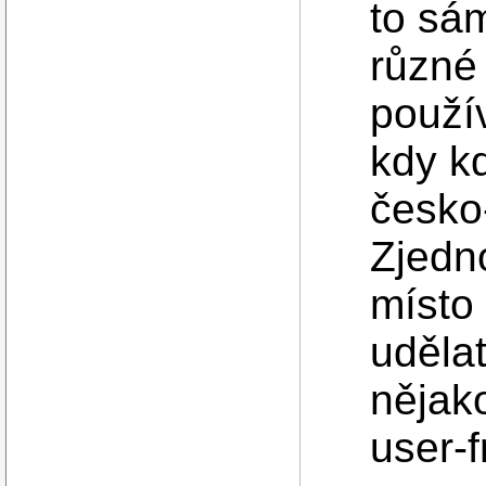
to sám
různé
použív
kdy k
česko
Zjedn
místo 
udělat
nějak
user-f