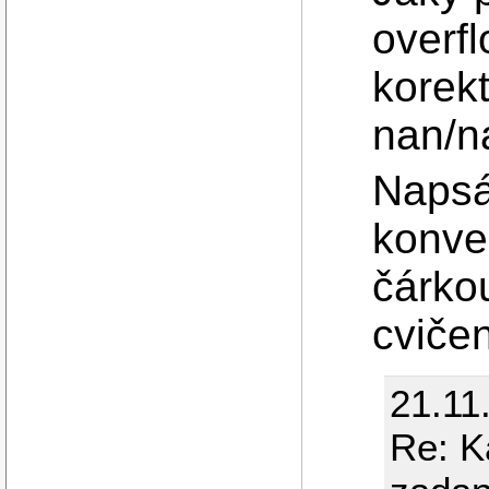
overf
korekt
nan/n
Naps
konver
čárko
cvičen
21.11
Re: K