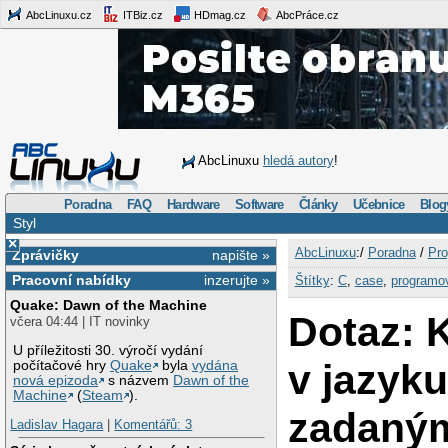
AbcLinuxu.cz
ITBiz.cz
HDmag.cz
AbcPráce.cz
AbcLinuxu
hledá autory
!
Poradna
FAQ
Hardware
Software
Články
Učebnice
Blog
Styl
×
AbcLinuxu
:/
Poradna
/
Pro
Zprávičky
napište »
Pracovní nabídky
inzerujte »
Štítky
:
C
,
case
,
programo
Quake: Dawn of the Machine
Dotaz: 
včera 04:44 | IT novinky
U příležitosti 30. výročí vydání
v jazyku
počítačové hry
Quake
byla
vydána
nová epizoda
s názvem
Dawn of the
Machine
(
Steam
).
zadaný
Ladislav Hagara
|
Komentářů: 3