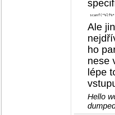
speci
scanf("%lf%*
Ale ji
nejdří
ho pa
nese v
lépe 
vstup
Hello w
dumped