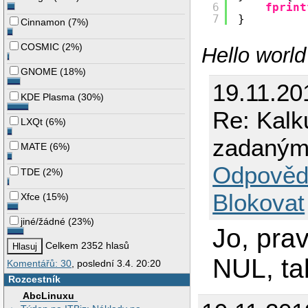
6
fprint
7
}
Cinnamon
(
7%
)
COSMIC
(
2%
)
Hello worl
GNOME
(
18%
)
19.11.20
KDE Plasma
(
30%
)
Re: Kalk
LXQt
(
6%
)
zadaným
MATE
(
6%
)
Odpověd
TDE
(
2%
)
Blokovat
Xfce
(
15%
)
jiné/žádné
(
23%
)
Jo, pra
Celkem 2352 hlasů
NUL, ta
Komentářů: 30
, poslední 3.4. 20:20
Rozcestník
AbcLinuxu