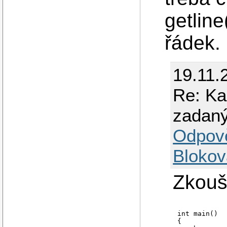
getline
řádek.
19.11.
Re: Ka
zadan
Odpov
Blokov
Zkouš
int main()

{
