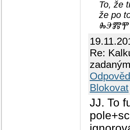
To, že 
že po 
ⰈⰅⰏⰉ 
19.11.20
Re: Kalk
zadaným
Odpověd
Blokovat
JJ. To f
pole+sca
ignorov