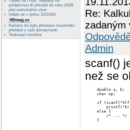
19.11.201
Týden na ITBiz: Náklady na
podpůrnou AI převýší do roku 2028
plat samotného vývo
Re: Kalku
Událo se v týdnu 32/2026
HDmag.cz
zadaným 
Kamery do bytu přinesou maximální
přehled o vaší domácnosti
Odpovědě
Testovací novinka
Admin
scanf() 
než se o
    double a, b;

    char op;

    if (scanf("%lf
        printf("Er
    else {

        /* ... */
