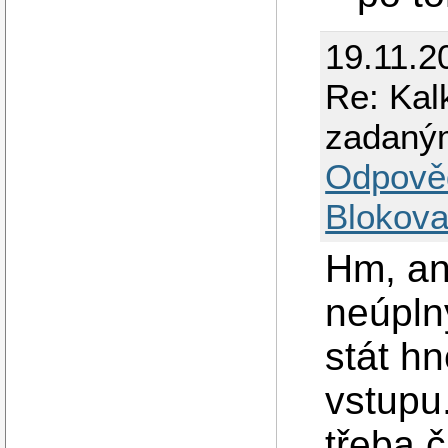
19.11.2
Re: Kal
zadaný
Odpově
Blokova
Hm, ano
neúpln
stát h
vstupu
třeba č