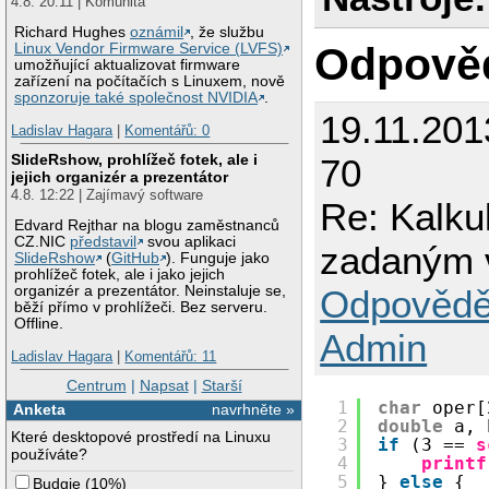
4.8. 20:11 | Komunita
            break;

        }

Richard Hughes
oznámil
, že službu
Odpově
        else

Linux Vendor Firmware Service (LVFS)
        {

umožňující aktualizovat firmware
            printf
zařízení na počítačích s Linuxem, nově
            break;

sponzoruje také společnost NVIDIA
.
        }

19.11.201
    default:

Ladislav Hagara
|
Komentářů: 0
        printf("Er
SlideRshow, prohlížeč fotek, ale i
70
        break;

jejich organizér a prezentátor
   }

4.8. 12:22 | Zajímavý software
   return 0;

Re: Kalku
}
Edvard Rejthar na blogu zaměstnanců
CZ.NIC
představil
svou aplikaci
zadaným 
SlideRshow
(
GitHub
). Funguje jako
prohlížeč fotek, ale i jako jejich
Odpovědě
organizér a prezentátor. Neinstaluje se,
běží přímo v prohlížeči. Bez serveru.
Offline.
Admin
Ladislav Hagara
|
Komentářů: 11
Centrum
|
Napsat
|
Starší
1
char
oper[
Anketa
navrhněte »
2
double
a, 
Které desktopové prostředí na Linuxu
3
if
(3 == 
s
používáte?
4
printf
5
} 
else
{
Budgie
(
10%
)