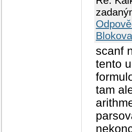
Re: Kal
zadaný
Odpově
Blokova
scanf n
tento u
formulo
tam al
arithm
parsov
nekonc