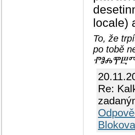
desetin
locale) 
To, že tr
po tobě
ⰒⰑⰎⰉⰁⰕⰅ
20.11.2
Re: Kal
zadaný
Odpově
Blokova