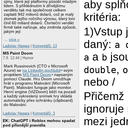
aby splň
újmy, které její platformy působí mladým
lidem. S přihlédnutím k dřívějšímu
verdiktu tak má společnost celkem
kritéria:
zaplatit 942 milionů dolarů, což je malý
zlomek jejího ročního výnosu, který loni
činil 60 miliard dolarů. Čtvrteční verdikt
firmě také nařizuje, aby změnila způsob,
1)Vstup 
jakým její
…
více »
daný:
a 
Ladislav Hagara
|
Komentářů: 13
a
jso
MS Paint Doom
a
b
7.8. 12:44 | Humor
,
Mark Russinovich (CTO v Microsoft
double
Azure) se
na LinkedIn pochlubil
svým
projektem
MS Paint Doom
napsaným
nebo /
pomocí Claude. Hru Doom umožňuje
hrát v programu Malování (Microsoft
Paint). Malování funguje jako monitor.
Herní engine (ViZDoom) běží na pozadí
Přičemž
a každý vykreslený snímek hry vkládá
automaticky přes schránku (clipboard)
do Malování.
ignoruje
Ladislav Hagara
|
Komentářů: 3
mezi jed
EK: ChatGPT i Roblox mohou spadat
pod přísnější pravidla