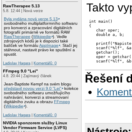
Takto vy
RawTherapee 5.13
5.8. 12:44 | Nová verze
Byla vydána nová verze 5.13
int main()

svobodného multiplatformního softwaru
{

pro konverzi a zpracování digitálních
   char oper;

fotografií primárně ve formátů RAW
   double a, b;

RawTherapee
(
Wikipedie
). Vedle
zdrojových kódů je k dispozici také
   printf("Napiste
balíček ve formátu
AppImage
. Stačí jej
   scanf("%lf", &a)
stáhnout, nastavit právo ke spuštění a
   getchar();

spustit.
   oper = getchar()
   scanf("%lf", &b)
Ladislav Hagara
|
Komentářů: 0
   switch(oper)

FFmpeg 9.0 "Lei"
   {

Řešení 
4.8. 20:44 | Zajímavý článek
    case '+':

        printf("%f
Jean-Baptiste Kempf na svém blogu
        break;

Koment
představil novou verzi 9.0 "Lei"
kolekce
    case '-':

svobodného softwaru umožňujícího
        printf("%f
nahrávání, konverzi a streamovaní
        break;

digitálního zvuku a obrazu
FFmpeg
    case '*':

(
Wikipedie
).
        printf("%f
        break;

Ladislav Hagara
|
Komentářů: 0
    case '/':

NVIDIA sponzorem služby Linux
        if(b != 0)

Vendor Firmware Service (LVFS)
        {

Nástroje:
                  