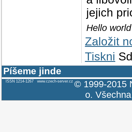
jejich pri
Hello worl
Založit 
Tiskni
Sd
Píšeme jinde
ISSN 1214-1267
www.czech-server.cz
© 1999-2015
o.
Všechna 