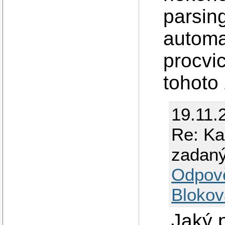
parsin
automat
procvic
tohoto
19.11.
Re: Ka
zadan
Odpov
Blokov
Jaký 