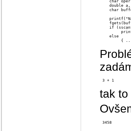
   char oper;
   double a, 
   char buff
   printf("N
   fgets(buf
   if (sscan
        prin
   else

Probl
zadám
3 + 1
tak to
Ovše
3458