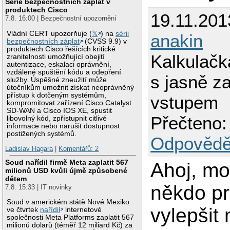
Série bezpečnostních záplat v
produktech Cisco
19.11.201
7.8. 16:00 | Bezpečnostní upozornění
Vládní CERT upozorňuje (
𝕏
) na
sérii
anakin
bezpečnostních záplat
(CVSS 9.9) v
produktech Cisco řešících kritické
Kalkulačk
zranitelnosti umožňující obejití
autentizace, eskalaci oprávnění,
vzdálené spuštění kódu a odepření
s jasně 
služby. Úspěšné zneužití může
útočníkům umožnit získat neoprávněný
přístup k dotčeným systémům,
vstupem
kompromitovat zařízení Cisco Catalyst
SD-WAN a Cisco IOS XE, spustit
Přečteno:
libovolný kód, zpřístupnit citlivé
informace nebo narušit dostupnost
postižených systémů.
Odpovědě
Ladislav Hagara
|
Komentářů: 2
Soud nařídil firmě Meta zaplatit 567
Ahoj, mo
milionů USD kvůli újmě způsobené
dětem
někdo p
7.8. 15:33 | IT novinky
Soud v americkém státě Nové Mexiko
vylepšit
ve čtvrtek
nařídil
internetové
společnosti Meta Platforms zaplatit 567
milionů dolarů (téměř 12 miliard Kč) za