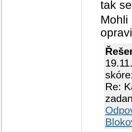
tak s
Mohli 
opravi
Řešen
19.11
skóre
Re: K
zada
Odpo
Bloko