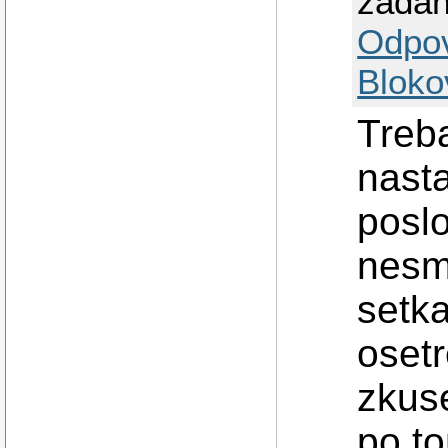
zada
Odpo
Bloko
Treba
nast
poslo
nesmy
setka
osetr
zkus
po t