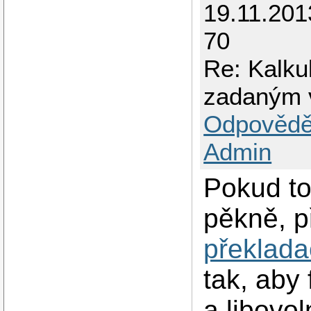
19.11.201
70
Re: Kalku
zadaným 
Odpovědě
Admin
Pokud to
pěkně, př
překlad
tak, aby
a libovo