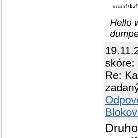
sscanf(
buf
Hello 
dumpe
19.11.
skóre:
Re: Ka
zadan
Odpov
Blokov
Druho