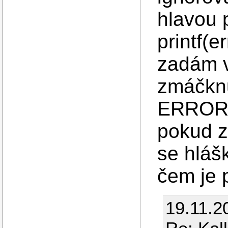
hlavou 
printf(e
zadám v
zmáčk
ERROR n
pokud 
se hláš
čem je 
19.11.2