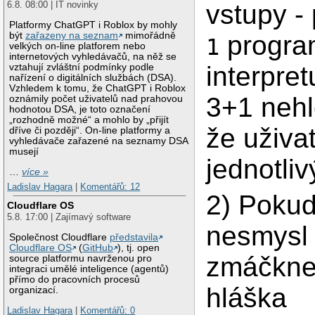
vstupy - 
6.8. 08:00 | IT novinky
Platformy ChatGPT i Roblox by mohly
být
zařazeny na seznam
mimořádně
progra
1
velkých on-line platforem nebo
internetových vyhledávačů, na něž se
interpret
vztahují zvláštní podmínky podle
nařízení o digitálních službách (DSA).
Vzhledem k tomu, že ChatGPT i Roblox
3+1 nehl
oznámily počet uživatelů nad prahovou
hodnotou DSA, je toto označení
„rozhodně možné“ a mohlo by „přijít
že uživa
dříve či později“. On-line platformy a
vyhledávače zařazené na seznamy DSA
musejí
jednotli
…
více »
Ladislav Hagara
|
Komentářů: 12
2) Pokud
Cloudflare OS
5.8. 17:00 | Zajímavý software
nesmysl 
Společnost Cloudflare
představila
Cloudflare OS
(
GitHub
), tj. open
zmáčkn
source platformu navrženou pro
integraci umělé inteligence (agentů)
přímo do pracovních procesů
hláška
organizací.
Ladislav Hagara
|
Komentářů: 0