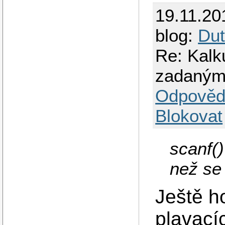
19.11.20
blog:
Dut
Re: Kalk
zadaným
Odpověd
Blokovat
scanf()
než se 
Ještě ho
plavacíc