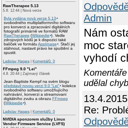
Odpovědě
RawTherapee 5.13
5.8. 12:44 | Nová verze
Admin
Byla vydána nová verze 5.13
svobodného multiplatformního softwaru
pro konverzi a zpracování digitálních
Nám osta
fotografií primárně ve formátů RAW
RawTherapee
(
Wikipedie
). Vedle
zdrojových kódů je k dispozici také
moc star
balíček ve formátu
AppImage
. Stačí jej
stáhnout, nastavit právo ke spuštění a
spustit.
vyhodí c
Ladislav Hagara
|
Komentářů: 0
FFmpeg 9.0 "Lei"
Komentáře 
4.8. 20:44 | Zajímavý článek
udělal chy
Jean-Baptiste Kempf na svém blogu
představil novou verzi 9.0 "Lei"
kolekce
svobodného softwaru umožňujícího
nahrávání, konverzi a streamovaní
13.4.2015
digitálního zvuku a obrazu
FFmpeg
(
Wikipedie
).
Re: Probl
Ladislav Hagara
|
Komentářů: 0
Odpovědě
NVIDIA sponzorem služby Linux
Vendor Firmware Service (LVFS)