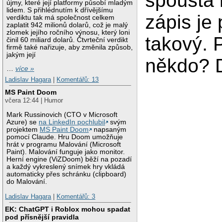
spousta
újmy, které její platformy působí mladým
lidem. S přihlédnutím k dřívějšímu
zápis je
verdiktu tak má společnost celkem
zaplatit 942 milionů dolarů, což je malý
zlomek jejího ročního výnosu, který loni
takový. 
činil 60 miliard dolarů. Čtvrteční verdikt
firmě také nařizuje, aby změnila způsob,
jakým její
někdo? D
…
více »
Ladislav Hagara
|
Komentářů: 13
MS Paint Doom
včera 12:44 | Humor
Mark Russinovich (CTO v Microsoft
Azure) se
na LinkedIn pochlubil
svým
projektem
MS Paint Doom
napsaným
pomocí Claude. Hru Doom umožňuje
hrát v programu Malování (Microsoft
Paint). Malování funguje jako monitor.
Herní engine (ViZDoom) běží na pozadí
a každý vykreslený snímek hry vkládá
automaticky přes schránku (clipboard)
do Malování.
Ladislav Hagara
|
Komentářů: 3
EK: ChatGPT i Roblox mohou spadat
pod přísnější pravidla