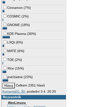
Cinnamon
(
7%
)
COSMIC
(
2%
)
GNOME
(
18%
)
KDE Plasma
(
30%
)
LXQt
(
6%
)
MATE
(
6%
)
TDE
(
2%
)
Xfce
(
15%
)
jiné/žádné
(
23%
)
Celkem 2351 hlasů
Komentářů: 30
, poslední 3.4. 20:20
Rozcestník
AbcLinuxu