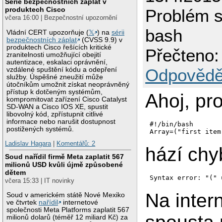
Série bezpečnostních záplat v
produktech Cisco
Problém s
včera 16:00 | Bezpečnostní upozornění
bash
Vládní CERT upozorňuje (
𝕏
) na
sérii
bezpečnostních záplat
(CVSS 9.9) v
produktech Cisco řešících kritické
Přečteno:
zranitelnosti umožňující obejití
autentizace, eskalaci oprávnění,
Odpovědě
vzdálené spuštění kódu a odepření
služby. Úspěšné zneužití může
útočníkům umožnit získat neoprávněný
přístup k dotčeným systémům,
Ahoj, pr
kompromitovat zařízení Cisco Catalyst
SD-WAN a Cisco IOS XE, spustit
libovolný kód, zpřístupnit citlivé
informace nebo narušit dostupnost
#!/bin/bash

postižených systémů.
Array=("first item
Ladislav Hagara
|
Komentářů: 2
hází chy
Soud nařídil firmě Meta zaplatit 567
milionů USD kvůli újmě způsobené
dětem
Syntax error: "(" 
včera 15:33 | IT novinky
Na intern
Soud v americkém státě Nové Mexiko
ve čtvrtek
nařídil
internetové
společnosti Meta Platforms zaplatit 567
milionů dolarů (téměř 12 miliard Kč) za