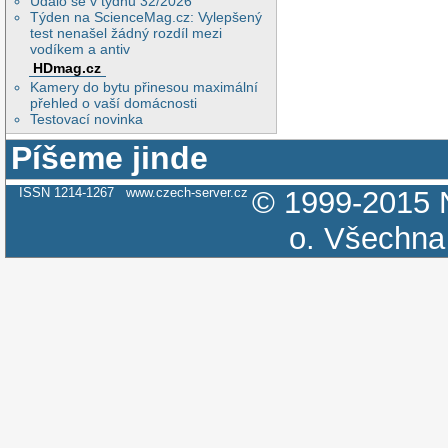
Událo se v týdnu 32/2026
Týden na ScienceMag.cz: Vylepšený
test nenašel žádný rozdíl mezi
vodíkem a antiv
HDmag.cz
Kamery do bytu přinesou maximální
přehled o vaší domácnosti
Testovací novinka
Píšeme jinde
ISSN 1214-1267
www.czech-server.cz
© 1999-2015
o.
Všechna 