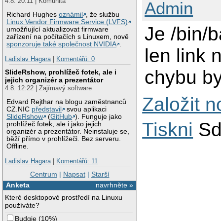
4.8. 20:11 | Komunita
Admin
Richard Hughes
oznámil
, že službu
Linux Vendor Firmware Service (LVFS)
Je /bin/
umožňující aktualizovat firmware
zařízení na počítačích s Linuxem, nově
sponzoruje také společnost NVIDIA
.
len link 
Ladislav Hagara
|
Komentářů: 0
chybu by
SlideRshow, prohlížeč fotek, ale i
jejich organizér a prezentátor
4.8. 12:22 | Zajímavý software
Založit 
Edvard Rejthar na blogu zaměstnanců
CZ.NIC
představil
svou aplikaci
SlideRshow
(
GitHub
). Funguje jako
Tiskni
Sd
prohlížeč fotek, ale i jako jejich
organizér a prezentátor. Neinstaluje se,
běží přímo v prohlížeči. Bez serveru.
Offline.
Ladislav Hagara
|
Komentářů: 11
Centrum
|
Napsat
|
Starší
Anketa
navrhněte »
Které desktopové prostředí na Linuxu
používáte?
Budgie
(
10%
)