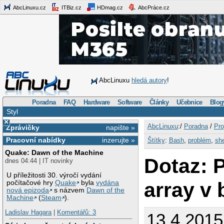
AbcLinuxu.cz
ITBiz.cz
HDmag.cz
AbcPráce.cz
AbcLinuxu
hledá autory
!
Poradna
FAQ
Hardware
Software
Články
Učebnice
Blog
Styl
×
AbcLinuxu
:/
Poradna
/
Pro
Zprávičky
napište »
Pracovní nabídky
inzerujte »
Štítky
:
Bash
,
problém
,
she
Quake: Dawn of the Machine
Dotaz: 
dnes 04:44 | IT novinky
U příležitosti 30. výročí vydání
array v
počítačové hry
Quake
byla
vydána
nová epizoda
s názvem
Dawn of the
Machine
(
Steam
).
Ladislav Hagara
|
Komentářů: 3
13.4.2015