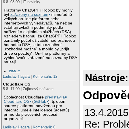
6.8. 08:00 | IT novinky
Platformy ChatGPT i Roblox by mohly
být
zařazeny na seznam
mimořádně
velkých on-line platforem nebo
internetových vyhledávačů, na něž se
vztahují zvláštní podmínky podle
nařízení o digitálních službách (DSA).
Vzhledem k tomu, že ChatGPT i Roblox
oznámily počet uživatelů nad prahovou
hodnotou DSA, je toto označení
„rozhodně možné“ a mohlo by „přijít
dříve či později“. On-line platformy a
vyhledávače zařazené na seznamy DSA
musejí
…
více »
Nástroje:
Ladislav Hagara
|
Komentářů: 12
Cloudflare OS
5.8. 17:00 | Zajímavý software
Odpově
Společnost Cloudflare
představila
Cloudflare OS
(
GitHub
), tj. open
source platformu navrženou pro
13.4.201
integraci umělé inteligence (agentů)
přímo do pracovních procesů
organizací.
Re: Probl
Ladislav Hagara
|
Komentářů: 0