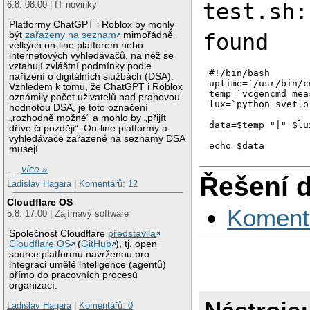
test.sh:
6.8. 08:00 | IT novinky
Platformy ChatGPT i Roblox by mohly
found
být
zařazeny na seznam
mimořádně
velkých on-line platforem nebo
internetových vyhledávačů, na něž se
vztahují zvláštní podmínky podle
#!/bin/bash

nařízení o digitálních službách (DSA).
uptime=`/usr/bin/c
Vzhledem k tomu, že ChatGPT i Roblox
temp=`vcgencmd mea
oznámily počet uživatelů nad prahovou
lux=`python svetlo.
hodnotou DSA, je toto označení
„rozhodně možné“ a mohlo by „přijít
data=$temp "|" $lu
dříve či později“. On-line platformy a
vyhledávače zařazené na seznamy DSA
musejí
…
více »
Řešení 
Ladislav Hagara
|
Komentářů: 12
Cloudflare OS
Koment
5.8. 17:00 | Zajímavý software
Společnost Cloudflare
představila
Cloudflare OS
(
GitHub
), tj. open
source platformu navrženou pro
integraci umělé inteligence (agentů)
přímo do pracovních procesů
organizací.
Ladislav Hagara
|
Komentářů: 0