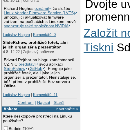
Dvojte u
4.8. 20:11 | Komunita
Richard Hughes
oznámil
, že službu
promenn
Linux Vendor Firmware Service (LVFS)
umožňující aktualizovat firmware
zařízení na počítačích s Linuxem, nově
sponzoruje také společnost NVIDIA
.
Založit 
Ladislav Hagara
|
Komentářů: 0
SlideRshow, prohlížeč fotek, ale i
Tiskni
Sd
jejich organizér a prezentátor
4.8. 12:22 | Zajímavý software
Edvard Rejthar na blogu zaměstnanců
CZ.NIC
představil
svou aplikaci
SlideRshow
(
GitHub
). Funguje jako
prohlížeč fotek, ale i jako jejich
organizér a prezentátor. Neinstaluje se,
běží přímo v prohlížeči. Bez serveru.
Offline.
Ladislav Hagara
|
Komentářů: 11
Centrum
|
Napsat
|
Starší
Anketa
navrhněte »
Které desktopové prostředí na Linuxu
používáte?
Budgie
(
10%
)