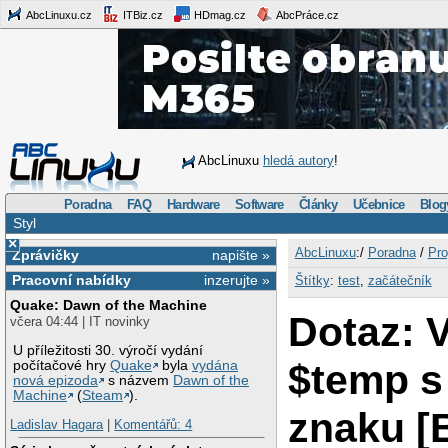
AbcLinuxu.cz
ITBiz.cz
HDmag.cz
AbcPráce.cz
AbcLinuxu
hledá autory
!
Poradna
FAQ
Hardware
Software
Články
Učebnice
Blog
Styl
×
AbcLinuxu
:/
Poradna
/
Pro
Zprávičky
napište »
Pracovní nabídky
inzerujte »
Štítky
:
test
,
začátečník
Quake: Dawn of the Machine
Dotaz: 
včera 04:44 | IT novinky
U příležitosti 30. výročí vydání
$temp s
počítačové hry
Quake
byla
vydána
nová epizoda
s názvem
Dawn of the
Machine
(
Steam
).
znaku [
Ladislav Hagara
|
Komentářů: 4