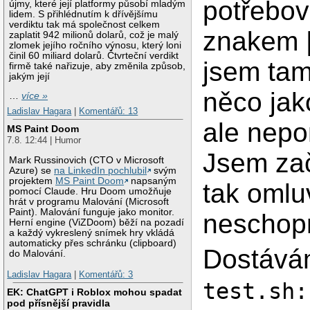
potřebov
újmy, které její platformy působí mladým
lidem. S přihlédnutím k dřívějšímu
verdiktu tak má společnost celkem
znakem |
zaplatit 942 milionů dolarů, což je malý
zlomek jejího ročního výnosu, který loni
činil 60 miliard dolarů. Čtvrteční verdikt
jsem tam
firmě také nařizuje, aby změnila způsob,
jakým její
něco jako
…
více »
Ladislav Hagara
|
Komentářů: 13
ale nepo
MS Paint Doom
7.8. 12:44 | Humor
Jsem zač
Mark Russinovich (CTO v Microsoft
Azure) se
na LinkedIn pochlubil
svým
projektem
MS Paint Doom
napsaným
tak omlu
pomocí Claude. Hru Doom umožňuje
hrát v programu Malování (Microsoft
Paint). Malování funguje jako monitor.
neschop
Herní engine (ViZDoom) běží na pozadí
a každý vykreslený snímek hry vkládá
automaticky přes schránku (clipboard)
Dostává
do Malování.
Ladislav Hagara
|
Komentářů: 3
test.sh:
EK: ChatGPT i Roblox mohou spadat
pod přísnější pravidla