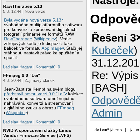
Nástroje:
RawTherapee 5.13
5.8. 12:44 | Nová verze
Odpově
Byla vydána nová verze 5.13
svobodného multiplatformního softwaru
pro konverzi a zpracování digitálních
Řešení 3
fotografií primárně ve formátů RAW
RawTherapee
(
Wikipedie
). Vedle
zdrojových kódů je k dispozici také
Kubeček
)
balíček ve formátu
AppImage
. Stačí jej
stáhnout, nastavit právo ke spuštění a
spustit.
31.12.201
Ladislav Hagara
|
Komentářů: 0
Re: Výpis
FFmpeg 9.0 "Lei"
4.8. 20:44 | Zajímavý článek
[BASH]
Jean-Baptiste Kempf na svém blogu
představil novou verzi 9.0 "Lei"
kolekce
Odpovědě
svobodného softwaru umožňujícího
nahrávání, konverzi a streamovaní
digitálního zvuku a obrazu
FFmpeg
Admin
(
Wikipedie
).
Ladislav Hagara
|
Komentářů: 0
data="$temp | $lux
NVIDIA sponzorem služby Linux
Vendor Firmware Service (LVFS)