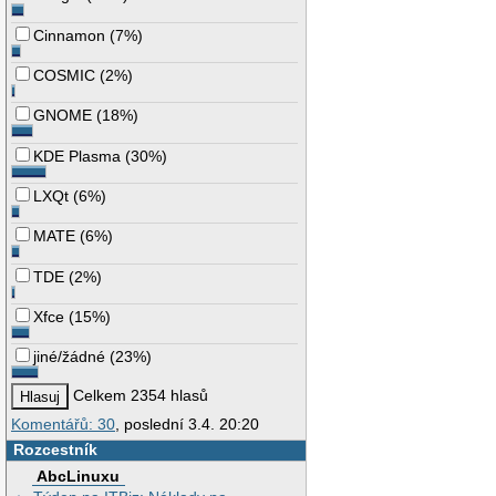
Cinnamon
(
7%
)
COSMIC
(
2%
)
GNOME
(
18%
)
KDE Plasma
(
30%
)
LXQt
(
6%
)
MATE
(
6%
)
TDE
(
2%
)
Xfce
(
15%
)
jiné/žádné
(
23%
)
Celkem 2354 hlasů
Komentářů: 30
, poslední 3.4. 20:20
Rozcestník
AbcLinuxu