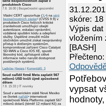
Série bezpečnostních záplat v
produktech Cisco
31.12.201
7.8. 16:00 | Bezpečnostní upozornění
Vládní CERT upozorňuje (
𝕏
) na
sérii
skóre: 18
bezpečnostních záplat
(CVSS 9.9) v
produktech Cisco řešících kritické
Výpis dat
zranitelnosti umožňující obejití
autentizace, eskalaci oprávnění,
vzdálené spuštění kódu a odepření
vložením
služby. Úspěšné zneužití může
útočníkům umožnit získat neoprávněný
přístup k dotčeným systémům,
[BASH]
kompromitovat zařízení Cisco Catalyst
SD-WAN a Cisco IOS XE, spustit
Přečteno:
libovolný kód, zpřístupnit citlivé
informace nebo narušit dostupnost
postižených systémů.
Odpovědě
Ladislav Hagara
|
Komentářů: 3
Soud nařídil firmě Meta zaplatit 567
Potřebov
milionů USD kvůli újmě způsobené
dětem
vypsat v
7.8. 15:33 | IT novinky
Soud v americkém státě Nové Mexiko
hodnoty,
ve čtvrtek
nařídil
internetové
společnosti Meta Platforms zaplatit 567
milionů dolarů (téměř 12 miliard Kč) za