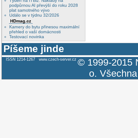
Týden na ITBiz: Náklady na
podpůrnou AI převýší do roku 2028
plat samotného vývo
Událo se v týdnu 32/2026
HDmag.cz
Kamery do bytu přinesou maximální
přehled o vaší domácnosti
Testovací novinka
Píšeme jinde
ISSN 1214-1267
www.czech-server.cz
© 1999-2015
o.
Všechna 