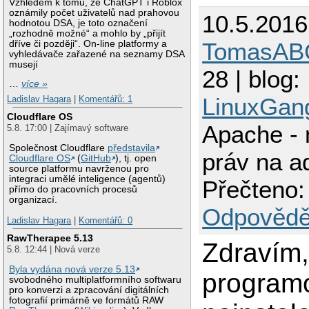
Vzhledem k tomu, že ChatGPT i Roblox
oznámily počet uživatelů nad prahovou
10.5.2016
hodnotou DSA, je toto označení
„rozhodně možné“ a mohlo by „přijít
TomasAB
dříve či později“. On-line platformy a
vyhledávače zařazené na seznamy DSA
musejí
28 | blog:
…
více »
LinuxGan
Ladislav Hagara
|
Komentářů: 1
Cloudflare OS
Apache - 
5.8. 17:00 | Zajímavý software
Společnost Cloudflare
představila
práv na a
Cloudflare OS
(
GitHub
), tj. open
source platformu navrženou pro
integraci umělé inteligence (agentů)
Přečteno:
přímo do pracovních procesů
organizací.
Odpovědě
Ladislav Hagara
|
Komentářů: 0
RawTherapee 5.13
Zdravím,
5.8. 12:44 | Nová verze
Byla vydána nová verze 5.13
program
svobodného multiplatformního softwaru
pro konverzi a zpracování digitálních
fotografií primárně ve formátů RAW