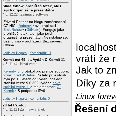
SlideRshow, prohlížeč fotek, ale i
jejich organizér a prezentátor
4.8. 12:22 | Zajímavý software
Edvard Rejthar na blogu zaměstnanců
CZ.NIC
představil
svou aplikaci
SlideRshow
(
GitHub
). Funguje jako
prohlížeč fotek, ale i jako jejich
organizér a prezentátor. Neinstaluje se,
běží přímo v prohlížeči. Bez serveru.
localhos
Offline.
Ladislav Hagara
|
Komentářů: 11
vrátí že
Kermit má 45 let. Vydán C-Kermit 11
4.8. 11:44 | Nová verze
Jak to z
Kermit
, tj. protokol pro přenos souborů,
vznikl před 45 lety
. Při této příležitosti
byla po 15 letech od vydání poslední
Díky za 
stabilní verze 9.0.302 vydána
nová
stabilní verze 11
implementace
C-
Kermit
. S podporou IPv6.
Linux foreve
Ladislav Hagara
|
Komentářů: 0
20 let Pandoc
Řešení 
4.8. 11:11 | Zajímavý článek