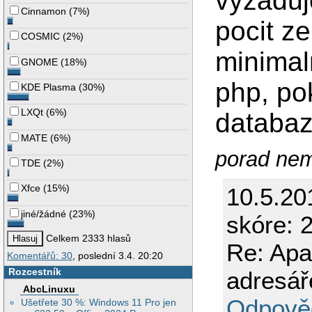
vyzaduj
Cinnamon
(
7%
)
pocit z
COSMIC
(
2%
)
minimal
GNOME
(
18%
)
php, po
KDE Plasma
(
30%
)
LXQt
(
6%
)
databazi
MATE
(
6%
)
porad nem
TDE
(
2%
)
Xfce
(
15%
)
10.5.20
jiné/žádné
(
23%
)
skóre: 2
Celkem 2333 hlasů
Re: Apa
Komentářů: 30
, poslední 3.4. 20:20
Rozcestník
adresář
AbcLinuxu
Odpově
Ušetřete 30 %: Windows 11 Pro jen