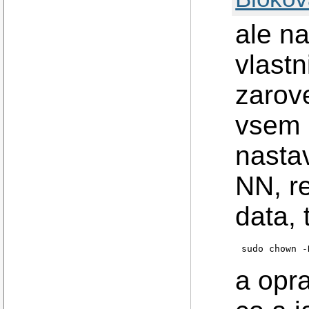
ale na
vlastn
zarov
vsem 
nastav
NN, r
data,
sudo chown -
a opr