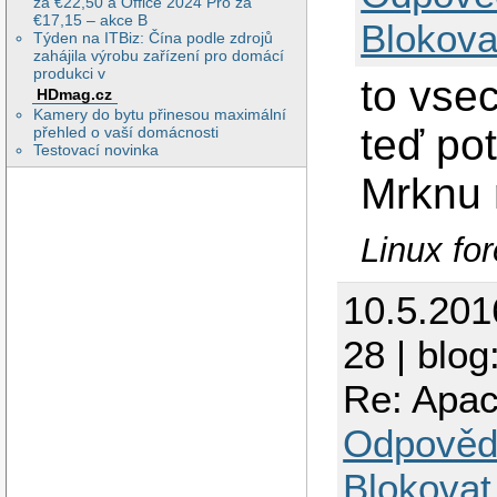
za €22,50 a Office 2024 Pro za
€17,15 – akce B
Blokova
Týden na ITBiz: Čína podle zdrojů
zahájila výrobu zařízení pro domácí
produkci v
to vse
HDmag.cz
Kamery do bytu přinesou maximální
teď pot
přehled o vaší domácnosti
Testovací novinka
Mrknu 
Linux for
10.5.201
28 | blog
Re: Apac
Odpověd
Blokovat