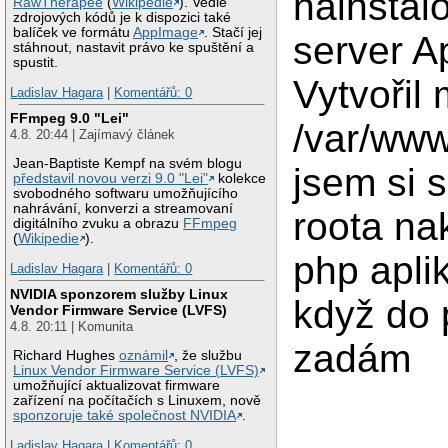
nainstalo
RawTherapee
(
Wikipedie
). Vedle
zdrojových kódů je k dispozici také
balíček ve formátu
AppImage
. Stačí jej
server A
stáhnout, nastavit právo ke spuštění a
spustit.
Vytvořil 
Ladislav Hagara
|
Komentářů: 0
FFmpeg 9.0 "Lei"
/var/www
4.8. 20:44 | Zajímavý článek
Jean-Baptiste Kempf na svém blogu
jsem si 
představil novou verzi 9.0 "Lei"
kolekce
svobodného softwaru umožňujícího
nahrávání, konverzi a streamovaní
roota na
digitálního zvuku a obrazu
FFmpeg
(
Wikipedie
).
php apli
Ladislav Hagara
|
Komentářů: 0
NVIDIA sponzorem služby Linux
když do 
Vendor Firmware Service (LVFS)
4.8. 20:11 | Komunita
zadám
Richard Hughes
oznámil
, že službu
Linux Vendor Firmware Service (LVFS)
umožňující aktualizovat firmware
zařízení na počítačích s Linuxem, nově
sponzoruje také společnost NVIDIA
.
Ladislav Hagara
|
Komentářů: 0