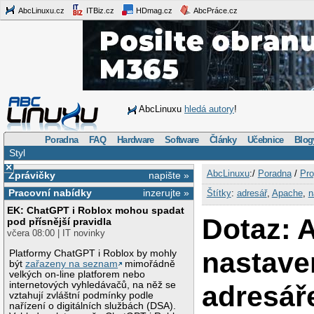
AbcLinuxu.cz
ITBiz.cz
HDmag.cz
AbcPráce.cz
AbcLinuxu
hledá autory
!
Poradna
FAQ
Hardware
Software
Články
Učebnice
Blog
Styl
×
AbcLinuxu
:/
Poradna
/
Pro
Zprávičky
napište »
Pracovní nabídky
inzerujte »
Štítky
:
adresář
,
Apache
,
n
EK: ChatGPT i Roblox mohou spadat
Dotaz: 
pod přísnější pravidla
včera 08:00 | IT novinky
nastave
Platformy ChatGPT i Roblox by mohly
být
zařazeny na seznam
mimořádně
velkých on-line platforem nebo
internetových vyhledávačů, na něž se
adresář
vztahují zvláštní podmínky podle
nařízení o digitálních službách (DSA).