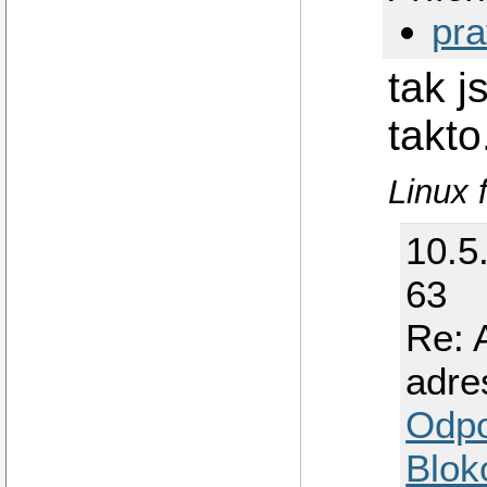
pr
tak j
takto
Linux f
10.5
63
Re: 
adre
Odp
Blok