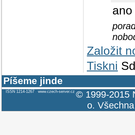
ano 
porad
nobo
Založit 
Tiskni
Sd
Píšeme jinde
ISSN 1214-1267
www.czech-server.cz
© 1999-2015
o.
Všechna 