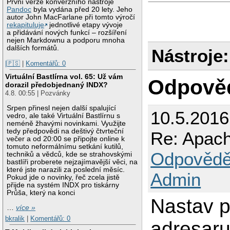
První verze konverzního nástroje
Pandoc
byla vydána před 20 lety. Jeho
autor John MacFarlane při tomto výročí
rekapituluje
jednotlivé etapy vývoje
a přidávání nových funkcí – rozšíření
nejen Markdownu a podporu mnoha
dalších formátů.
Nástroje:
|🇵🇸
|
Komentářů: 0
Virtuální Bastlírna vol. 65: Už vám
Odpově
dorazil předobjednaný INDX?
4.8. 00:55 | Pozvánky
Srpen přinesl nejen další spalující
10.5.2016
vedro, ale také Virtuální Bastlírnu s
neméně žhavými novinkami. Využijte
tedy předpovědi na deštivý čtvrteční
Re: Apach
večer a od 20:00 se připojte online k
tomuto neformálnímu setkání kutilů,
Odpovědě
techniků a vědců, kde se strahovskými
bastlíři proberete nejzajímavější věci, na
které jste narazili za poslední měsíc.
Admin
Pokud jde o novinky, řeč zcela jistě
přijde na systém INDX pro tiskárny
Průša, který na konci
Nastav 
…
více »
bkralik
|
Komentářů: 0
adresaru