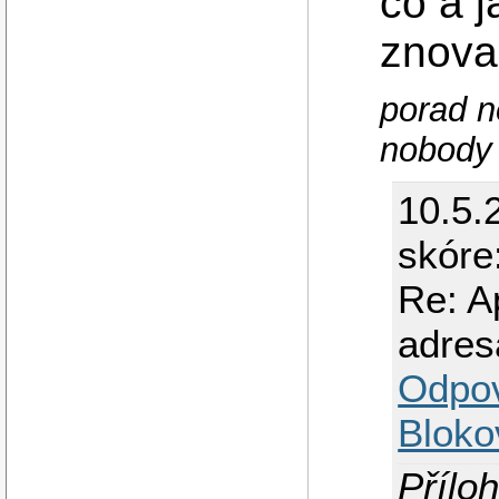
co a j
znova 
porad n
nobody
10.5.
skóre
Re: A
adres
Odpo
Bloko
Příloh