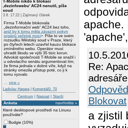
T-Mobile nikdo k blokaci
‚dezinfowebu‘ AC24 nenutil, píše
odpovida
soud
3.8. 17:22 | Zajímavý článek
apache.
Firma T-Mobile blokovala
„dezinformační web“ AC24 bez toho,
aniž by k tomu měla závazný pokyn
'apache',
orgánů veřejné moci
. Píše to ve svém
rozsudku Městský soud v Praze, který
po čtyřech letech uzavřel kauzu blokace
zmíněného webu. Operátor musí
10.5.201
uhradit škodu ve výši 35 tisíc korun.
Advokát společnosti T-Mobile se snažil i
u odvolacího senátu argumentovat tím,
Re: Apac
že firma jednala v dobré víře, když na
stránky omezila přístup poté, co ji k
adresáře
tomu vyzvalo
…
více »
Odpověd
Ladislav Hagara
|
Komentářů: 70
Centrum
|
Napsat
|
Starší
Blokovat
Anketa
navrhněte »
Které desktopové prostředí na Linuxu
a zjisti
používáte?
Budgie
(
10%
)