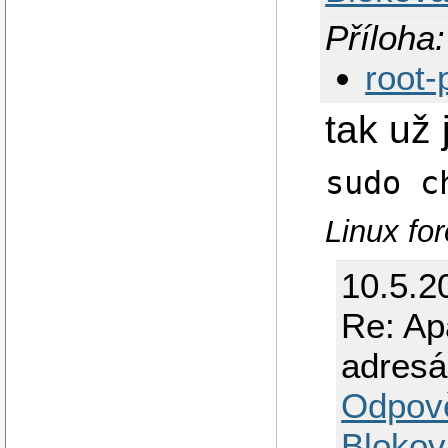
Příloha:
root-
tak už 
sudo c
Linux for
10.5.2
Re: Ap
adresá
Odpov
Blokov