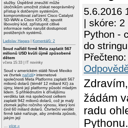
služby. Úspěšné zneužití může
útočníkům umožnit získat neoprávněný
5.6.2016 
přístup k dotčeným systémům,
kompromitovat zařízení Cisco Catalyst
| skóre: 2
SD-WAN a Cisco IOS XE, spustit
libovolný kód, zpřístupnit citlivé
informace nebo narušit dostupnost
Python - c
postižených systémů.
Ladislav Hagara
|
Komentářů: 2
do stringu
Soud nařídil firmě Meta zaplatit 567
milionů USD kvůli újmě způsobené
Přečteno:
dětem
včera 15:33 | IT novinky
Odpovědě
Soud v americkém státě Nové Mexiko
ve čtvrtek
nařídil
internetové
společnosti Meta Platforms zaplatit 567
Zdravím
milionů dolarů (téměř 12 miliard Kč) za
újmy, které její platformy působí mladým
lidem. S přihlédnutím k dřívějšímu
žádám v
verdiktu tak má společnost celkem
zaplatit 942 milionů dolarů, což je malý
zlomek jejího ročního výnosu, který loni
radu ohl
činil 60 miliard dolarů. Čtvrteční verdikt
firmě také nařizuje, aby změnila způsob,
jakým její
Pythonu.
…
více »