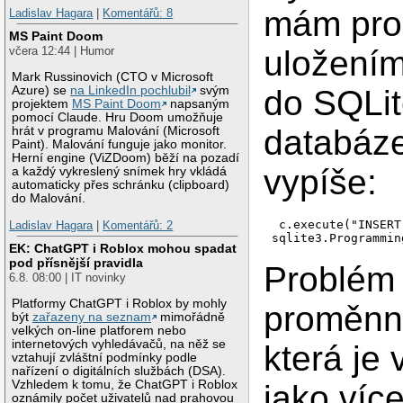
mám pro
Ladislav Hagara
|
Komentářů: 8
MS Paint Doom
uložení
včera 12:44 | Humor
Mark Russinovich (CTO v Microsoft
do SQLi
Azure) se
na LinkedIn pochlubil
svým
projektem
MS Paint Doom
napsaným
pomocí Claude. Hru Doom umožňuje
databáze
hrát v programu Malování (Microsoft
Paint). Malování funguje jako monitor.
Herní engine (ViZDoom) běží na pozadí
vypíše:
a každý vykreslený snímek hry vkládá
automaticky přes schránku (clipboard)
do Malování.
 c.execute("INSERT
Ladislav Hagara
|
Komentářů: 2
sqlite3.Programmin
EK: ChatGPT i Roblox mohou spadat
pod přísnější pravidla
Problém 
6.8. 08:00 | IT novinky
Platformy ChatGPT i Roblox by mohly
proměnn
být
zařazeny na seznam
mimořádně
velkých on-line platforem nebo
internetových vyhledávačů, na něž se
která je
vztahují zvláštní podmínky podle
nařízení o digitálních službách (DSA).
Vzhledem k tomu, že ChatGPT i Roblox
jako víc
oznámily počet uživatelů nad prahovou