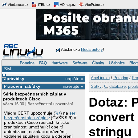
AbcLinuxu.cz
ITBiz.cz
HDmag.cz
AbcPráce.cz
AbcLinuxu
hledá autory
!
Poradna
FAQ
Hardware
Software
Články
Učebnice
Blog
Styl
×
AbcLinuxu
:/
Poradna
/
Pro
Zprávičky
napište »
Pracovní nabídky
inzerujte »
Štítky
:
C
,
databáze
,
prob
Série bezpečnostních záplat v
Dotaz: 
produktech Cisco
včera 16:00 | Bezpečnostní upozornění
convert 
Vládní CERT upozorňuje (
𝕏
) na
sérii
bezpečnostních záplat
(CVSS 9.9) v
produktech Cisco řešících kritické
stringu
zranitelnosti umožňující obejití
autentizace, eskalaci oprávnění,
vzdálené spuštění kódu a odepření