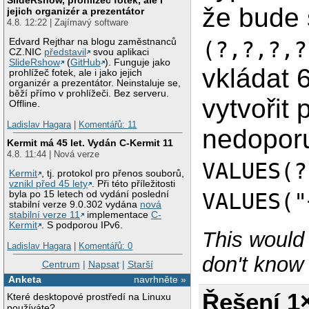
že bude 
jejich organizér a prezentátor
4.8. 12:22 | Zajímavý software
Edvard Rejthar na blogu zaměstnanců
(?,?,?,?
CZ.NIC
představil
svou aplikaci
SlideRshow
(
GitHub
). Funguje jako
vkládat 
prohlížeč fotek, ale i jako jejich
organizér a prezentátor. Neinstaluje se,
běží přímo v prohlížeči. Bez serveru.
vytvořit 
Offline.
Ladislav Hagara
|
Komentářů: 11
nedoporuč
Kermit má 45 let. Vydán C-Kermit 11
4.8. 11:44 | Nová verze
VALUES(?
Kermit
, tj. protokol pro přenos souborů,
vznikl před 45 lety
. Při této příležitosti
VALUES("
byla po 15 letech od vydání poslední
stabilní verze 9.0.302 vydána
nová
stabilní verze 11
implementace
C-
Kermit
. S podporou IPv6.
This would
Ladislav Hagara
|
Komentářů: 0
don't know 
Centrum
|
Napsat
|
Starší
Anketa
navrhněte »
Řešení 1
Které desktopové prostředí na Linuxu
používáte?