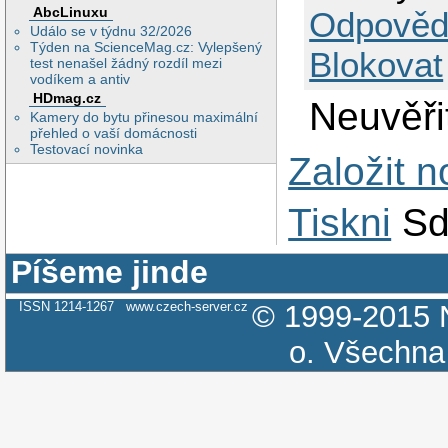
AbcLinuxu
Odpověd
Událo se v týdnu 32/2026
Týden na ScienceMag.cz: Vylepšený
Blokovat
test nenašel žádný rozdíl mezi
vodíkem a antiv
HDmag.cz
Neuvěřit
Kamery do bytu přinesou maximální
přehled o vaší domácnosti
Testovací novinka
Založit 
Tiskni
Sd
Píšeme jinde
ISSN 1214-1267
www.czech-server.cz
© 1999-2015
o.
Všechna 