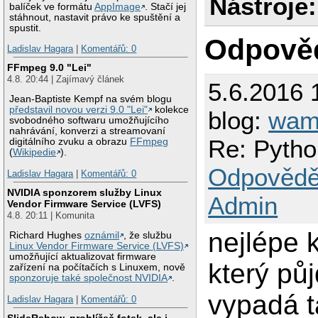
Nástroje:
balíček ve formátu
AppImage
. Stačí jej
stáhnout, nastavit právo ke spuštění a
spustit.
Odpově
Ladislav Hagara
|
Komentářů: 0
FFmpeg 9.0 "Lei"
4.8. 20:44 | Zajímavý článek
5.6.2016 
Jean-Baptiste Kempf na svém blogu
představil novou verzi 9.0 "Lei"
kolekce
blog:
wam
svobodného softwaru umožňujícího
nahrávání, konverzi a streamovaní
Re: Python
digitálního zvuku a obrazu
FFmpeg
(
Wikipedie
).
Odpovědě
Ladislav Hagara
|
Komentářů: 0
NVIDIA sponzorem služby Linux
Admin
Vendor Firmware Service (LVFS)
4.8. 20:11 | Komunita
nejlépe 
Richard Hughes
oznámil
, že službu
Linux Vendor Firmware Service (LVFS)
umožňující aktualizovat firmware
který půj
zařízení na počítačích s Linuxem, nově
sponzoruje také společnost NVIDIA
.
vypadá t
Ladislav Hagara
|
Komentářů: 0
SlideRshow, prohlížeč fotek, ale i