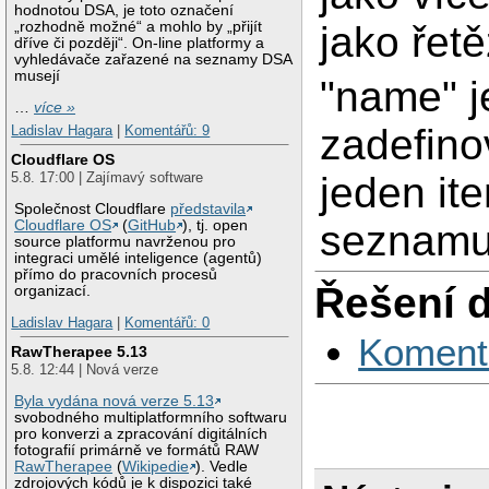
hodnotou DSA, je toto označení
jako řet
„rozhodně možné“ a mohlo by „přijít
dříve či později“. On-line platformy a
vyhledávače zařazené na seznamy DSA
musejí
"name" j
…
více »
zadefino
Ladislav Hagara
|
Komentářů: 9
Cloudflare OS
5.8. 17:00 | Zajímavý software
jeden it
Společnost Cloudflare
představila
Cloudflare OS
(
GitHub
), tj. open
seznam
source platformu navrženou pro
integraci umělé inteligence (agentů)
přímo do pracovních procesů
Řešení 
organizací.
Ladislav Hagara
|
Komentářů: 0
Koment
RawTherapee 5.13
5.8. 12:44 | Nová verze
Byla vydána nová verze 5.13
svobodného multiplatformního softwaru
pro konverzi a zpracování digitálních
fotografií primárně ve formátů RAW
RawTherapee
(
Wikipedie
). Vedle
zdrojových kódů je k dispozici také