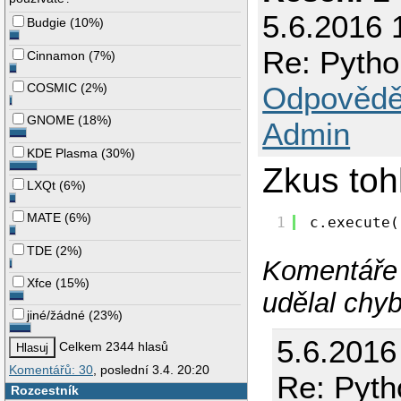
5.6.2016 
Budgie
(
10%
)
Re: Python
Cinnamon
(
7%
)
Odpovědě
COSMIC
(
2%
)
GNOME
(
18%
)
Admin
KDE Plasma
(
30%
)
Zkus toh
LXQt
(
6%
)
MATE
(
6%
)
1
c.execute(
TDE
(
2%
)
Komentáře 
Xfce
(
15%
)
udělal chy
jiné/žádné
(
23%
)
5.6.2016
Celkem 2344 hlasů
Komentářů: 30
, poslední 3.4. 20:20
Re: Pytho
Rozcestník