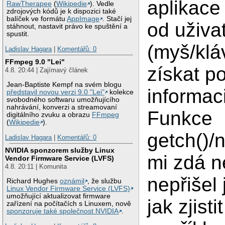
aplikace
RawTherapee
(
Wikipedie
). Vedle
zdrojových kódů je k dispozici také
balíček ve formátu
AppImage
. Stačí jej
od uživa
stáhnout, nastavit právo ke spuštění a
spustit.
(myš/klá
Ladislav Hagara
|
Komentářů: 0
FFmpeg 9.0 "Lei"
získat p
4.8. 20:44 | Zajímavý článek
Jean-Baptiste Kempf na svém blogu
informaci
představil novou verzi 9.0 "Lei"
kolekce
svobodného softwaru umožňujícího
nahrávání, konverzi a streamovaní
Funkce
digitálního zvuku a obrazu
FFmpeg
(
Wikipedie
).
getch()/
Ladislav Hagara
|
Komentářů: 0
NVIDIA sponzorem služby Linux
mi zdá 
Vendor Firmware Service (LVFS)
4.8. 20:11 | Komunita
nepřišel
Richard Hughes
oznámil
, že službu
Linux Vendor Firmware Service (LVFS)
umožňující aktualizovat firmware
jak zjistit
zařízení na počítačích s Linuxem, nově
sponzoruje také společnost NVIDIA
.