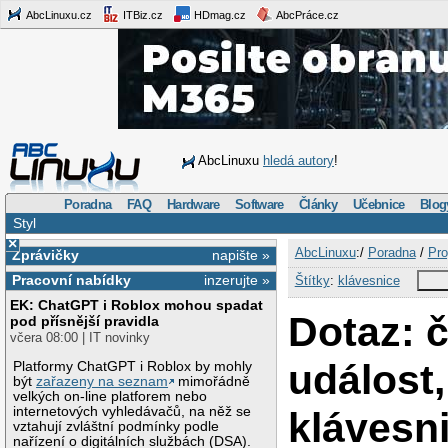
AbcLinuxu.cz
ITBiz.cz
HDmag.cz
AbcPráce.cz
AbcLinuxu
hledá autory
!
Poradna
FAQ
Hardware
Software
Články
Učebnice
Blog
Styl
×
AbcLinuxu
:/
Poradna
/
Pro
Zprávičky
napište »
Pracovní nabídky
inzerujte »
Štítky
:
klávesnice
EK: ChatGPT i Roblox mohou spadat
Dotaz: 
pod přísnější pravidla
včera 08:00 | IT novinky
událost,
Platformy ChatGPT i Roblox by mohly
být
zařazeny na seznam
mimořádně
velkých on-line platforem nebo
internetových vyhledávačů, na něž se
klávesn
vztahují zvláštní podmínky podle
nařízení o digitálních službách (DSA).