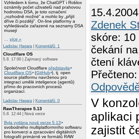
Vzhledem k tomu, že ChatGPT i Roblox
oznámily počet uživatelů nad prahovou
15.4.2004
hodnotou DSA, je toto označení
„rozhodně možné“ a mohlo by „přijít
Zdenek St
dříve či později“. On-line platformy a
vyhledávače zařazené na seznamy DSA
musejí
skóre: 10 
…
více »
čekání na
Ladislav Hagara
|
Komentářů: 1
Cloudflare OS
čtení klá
5.8. 17:00 | Zajímavý software
Společnost Cloudflare
představila
Přečteno:
Cloudflare OS
(
GitHub
), tj. open
source platformu navrženou pro
integraci umělé inteligence (agentů)
Odpovědě
přímo do pracovních procesů
organizací.
V konzo
Ladislav Hagara
|
Komentářů: 0
RawTherapee 5.13
aplikaci 
5.8. 12:44 | Nová verze
Byla vydána nová verze 5.13
zajistit 
svobodného multiplatformního softwaru
pro konverzi a zpracování digitálních
fotografií primárně ve formátů RAW