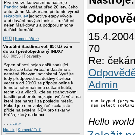
První verze konverzního nástroje
Pandoc
byla vydána před 20 lety. Jeho
autor John MacFarlane při tomto výročí
Odpově
rekapituluje
jednotlivé etapy vývoje
a přidávání nových funkcí – rozšíření
nejen Markdownu a podporu mnoha
dalších formátů.
15.4.200
|🇵🇸
|
Komentářů: 0
70
Virtuální Bastlírna vol. 65: Už vám
dorazil předobjednaný INDX?
4.8. 00:55 | Pozvánky
Re: čekán
Srpen přinesl nejen další spalující
Odpovědě
vedro, ale také Virtuální Bastlírnu s
neméně žhavými novinkami. Využijte
tedy předpovědi na deštivý čtvrteční
Admin
večer a od 20:00 se připojte online k
tomuto neformálnímu setkání kutilů,
techniků a vědců, kde se strahovskými
bastlíři proberete nejzajímavější věci, na
man keypad 
(prepnu
které jste narazili za poslední měsíc.
man select 
(cekani
Pokud jde o novinky, řeč zcela jistě
přijde na systém INDX pro tiskárny
Průša, který na konci
Hello worl
…
více »
bkralik
|
Komentářů: 0