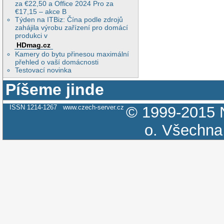
za €22,50 a Office 2024 Pro za
€17,15 – akce B
Týden na ITBiz: Čína podle zdrojů
zahájila výrobu zařízení pro domácí
produkci v
HDmag.cz
Kamery do bytu přinesou maximální
přehled o vaší domácnosti
Testovací novinka
Píšeme jinde
ISSN 1214-1267
www.czech-server.cz
© 1999-2015
o.
Všechna 