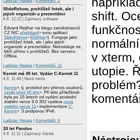
napříkla
Ladislav Hagara
|
Komentářů: 0
SlideRshow, prohlížeč fotek, ale i
shift. Oc
jejich organizér a prezentátor
4.8. 12:22 | Zajímavý software
funkčnos
Edvard Rejthar na blogu zaměstnanců
CZ.NIC
představil
svou aplikaci
SlideRshow
(
GitHub
). Funguje jako
normální
prohlížeč fotek, ale i jako jejich
organizér a prezentátor. Neinstaluje se,
běží přímo v prohlížeči. Bez serveru.
v xterm, 
Offline.
Ladislav Hagara
|
Komentářů: 11
utopie. 
Kermit má 45 let. Vydán C-Kermit 11
4.8. 11:44 | Nová verze
problém?
Kermit
, tj. protokol pro přenos souborů,
vznikl před 45 lety
. Při této příležitosti
komentá
byla po 15 letech od vydání poslední
stabilní verze 9.0.302 vydána
nová
stabilní verze 11
implementace
C-
Kermit
. S podporou IPv6.
Ladislav Hagara
|
Komentářů: 0
20 let Pandoc
4.8. 11:11 | Zajímavý článek
Nástroje: