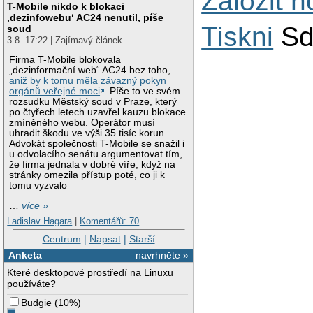
Založit 
T-Mobile nikdo k blokaci
‚dezinfowebu‘ AC24 nenutil, píše
Tiskni
Sd
soud
3.8. 17:22 | Zajímavý článek
Firma T-Mobile blokovala
„dezinformační web“ AC24 bez toho,
aniž by k tomu měla závazný pokyn
orgánů veřejné moci
. Píše to ve svém
rozsudku Městský soud v Praze, který
po čtyřech letech uzavřel kauzu blokace
zmíněného webu. Operátor musí
uhradit škodu ve výši 35 tisíc korun.
Advokát společnosti T-Mobile se snažil i
u odvolacího senátu argumentovat tím,
že firma jednala v dobré víře, když na
stránky omezila přístup poté, co ji k
tomu vyzvalo
…
více »
Ladislav Hagara
|
Komentářů: 70
Centrum
|
Napsat
|
Starší
Anketa
navrhněte »
Které desktopové prostředí na Linuxu
používáte?
Budgie
(
10%
)