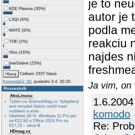
je to ne
KDE Plasma
(
30%
)
autor je 
LXQt
(
6%
)
podla me
MATE
(
6%
)
reakciu 
TDE
(
2%
)
Xfce
(
15%
)
najdes n
jiné/žádné
(
23%
)
freshmeat
Celkem 2337 hlasů
Komentářů: 30
, poslední 3.4. 20:20
Ja vim, on 
Rozcestník
AbcLinuxu
1.6.2004
Týden na ScienceMag.cz: Vylepšený
test nenašel žádný rozdíl mezi
komodo
vodíkem a antiv
Ušetřete 30 %: Windows 11 Pro jen
za €22,50 a Office 2024 Pro za
Re: Prob
€17,15 – akce B
HDmag.cz