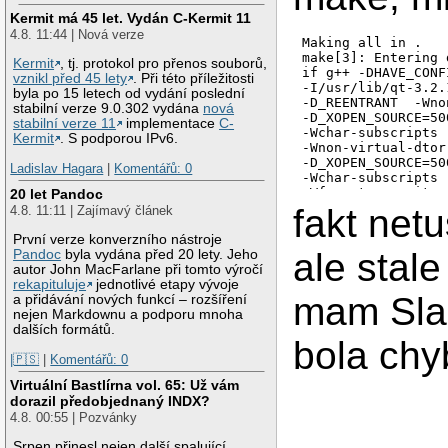
Kermit má 45 let. Vydán C-Kermit 11
4.8. 11:44 | Nová verze
Making all in .

make[3]: Entering 
Kermit
, tj. protokol pro přenos souborů,
if g++ -DHAVE_CONF
vznikl před 45 lety
. Při této příležitosti
-I/usr/lib/qt-3.2.
byla po 15 letech od vydání poslední
-D_REENTRANT  -Wno
stabilní verze 9.0.302 vydána
nová
-D_XOPEN_SOURCE=50
stabilní verze 11
implementace
C-
-Wchar-subscripts 
Kermit
. S podporou IPv6.
-Wnon-virtual-dtor
-D_XOPEN_SOURCE=50
Ladislav Hagara
|
Komentářů: 0
-Wchar-subscripts 
-Wformat-security 
20 let Pandoc
-fno-check-new -fn
fakt net
4.8. 11:11 | Zajímavý článek
-fno-exceptions -f
-MF ".deps/cddb_fi
První verze konverzního nástroje
  -c -o cddb_fill.
ale stal
Pandoc
byla vydána před 20 lety. Jeho
then mv -f ".deps/
autor John MacFarlane při tomto výročí
else rm -f ".deps/
rekapituluje
jednotlivé etapy vývoje
mam Slac
fi

a přidávání nových funkcí – rozšíření
In file included f
nejen Markdownu a podporu mnoha
                 f
dalších formátů.
bola chy
/usr/include/asm/b
/usr/include/asm/b
|🇵🇸
|
Komentářů: 0
   as a type.

Virtuální Bastlírna vol. 65: Už vám
/usr/include/asm/b
dorazil předobjednaný INDX?
/usr/include/asm/b
4.8. 00:55 | Pozvánky
/usr/include/asm/b
/usr/include/asm/b
Srpen přinesl nejen další spalující
/usr/include/asm/b