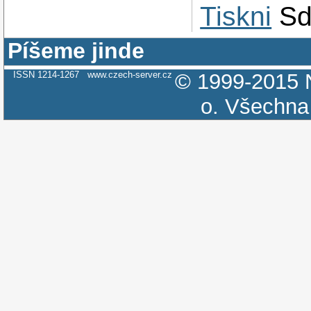
Tiskni
Sd
Píšeme jinde
ISSN 1214-1267
www.czech-server.cz
© 1999-2015
o.
Všechna 