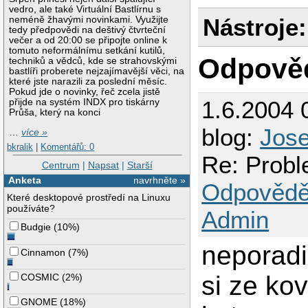
vedro, ale také Virtuální Bastlírnu s
In file included f
Nástroje:
neméně žhavými novinkami. Využijte
                 f
tedy předpovědi na deštivý čtvrteční
                 f
večer a od 20:00 se připojte online k
                 f
tomuto neformálnímu setkání kutilů,
/usr/include/linux
Odpově
techniků a vědců, kde se strahovskými
/usr/include/linux
bastlíři proberete nejzajímavější věci, na
/usr/include/linux
které jste narazili za poslední měsíc.
/usr/include/linux
Pokud jde o novinky, řeč zcela jistě
/usr/include/linux
1.6.2004 
přijde na systém INDX pro tiskárny
   void

Průša, který na konci
/usr/include/linux
   variable

blog:
Jos
…
více »
/usr/include/linux
cddb_fill.cc:85: s
bkralik
|
Komentářů: 0
make[3]: *** [cddb
Re: Probl
Centrum
|
Napsat
|
Starší
make[3]: Leaving d
make[2]: *** [all-
Anketa
navrhněte »
Odpovědě
make[2]: Leaving d
make[1]: *** [all-
Které desktopové prostředí na Linuxu
make[1]: Leaving d
používáte?
Admin
make: *** [all] Err
Budgie
(
10%
)
neporadi
Cinnamon
(
7%
)
si ze ko
COSMIC
(
2%
)
GNOME
(
18%
)