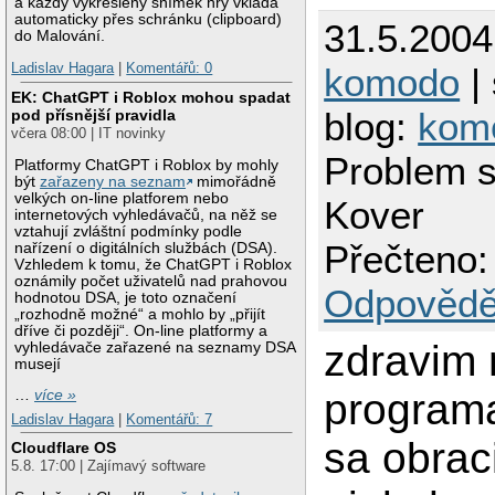
a každý vykreslený snímek hry vkládá
automaticky přes schránku (clipboard)
31.5.2004
do Malování.
Ladislav Hagara
|
Komentářů: 0
komodo
| 
EK: ChatGPT i Roblox mohou spadat
blog:
kom
pod přísnější pravidla
včera 08:00 | IT novinky
Problem s
Platformy ChatGPT i Roblox by mohly
být
zařazeny na seznam
mimořádně
velkých on-line platforem nebo
Kover
internetových vyhledávačů, na něž se
vztahují zvláštní podmínky podle
Přečteno:
nařízení o digitálních službách (DSA).
Vzhledem k tomu, že ChatGPT i Roblox
oznámily počet uživatelů nad prahovou
Odpovědě
hodnotou DSA, je toto označení
„rozhodně možné“ a mohlo by „přijít
dříve či později“. On-line platformy a
zdravim
vyhledávače zařazené na seznamy DSA
musejí
programa
…
více »
Ladislav Hagara
|
Komentářů: 7
sa obrac
Cloudflare OS
5.8. 17:00 | Zajímavý software