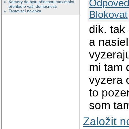
Odpověd
Kamery do bytu přinesou maximální
přehled o vaší domácnosti
Testovací novinka
Blokovat
dik. ta
a nasie
vyzeraju
mi tam c
vyzera o
to poze
som tam
Založit 