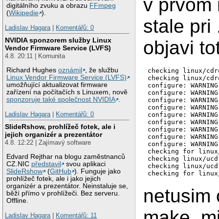
v prvom 
digitálního zvuku a obrazu
FFmpeg
(
Wikipedie
).
stale pri
Ladislav Hagara
|
Komentářů: 0
NVIDIA sponzorem služby Linux
objavi to
Vendor Firmware Service (LVFS)
4.8. 20:11 | Komunita
Richard Hughes
oznámil
, že službu
checking linux/cdr
Linux Vendor Firmware Service (LVFS)
checking linux/cdr
umožňující aktualizovat firmware
configure: WARNING
zařízení na počítačích s Linuxem, nově
configure: WARNING
sponzoruje také společnost NVIDIA
.
configure: WARNING
configure: WARNING
Ladislav Hagara
|
Komentářů: 0
configure: WARNING
configure: WARNING
SlideRshow, prohlížeč fotek, ale i
configure: WARNING
jejich organizér a prezentátor
configure: WARNING
4.8. 12:22 | Zajímavý software
configure: WARNING
checking for linux
Edvard Rejthar na blogu zaměstnanců
checking linux/ucd
CZ.NIC
představil
svou aplikaci
checking linux/ucd
SlideRshow
(
GitHub
). Funguje jako
prohlížeč fotek, ale i jako jejich
organizér a prezentátor. Neinstaluje se,
netusim 
běží přímo v prohlížeči. Bez serveru.
Offline.
make, mi
Ladislav Hagara
|
Komentářů: 11