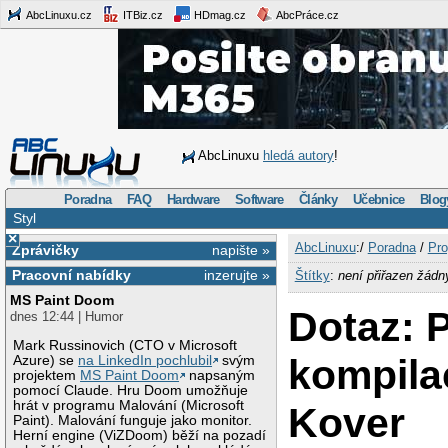
AbcLinuxu.cz
ITBiz.cz
HDmag.cz
AbcPráce.cz
AbcLinuxu
hledá autory
!
Poradna
FAQ
Hardware
Software
Články
Učebnice
Blog
Styl
×
AbcLinuxu
:/
Poradna
/
Pro
Zprávičky
napište »
Pracovní nabídky
inzerujte »
Štítky
:
není přiřazen žádn
MS Paint Doom
Dotaz: 
dnes 12:44 | Humor
Mark Russinovich (CTO v Microsoft
kompila
Azure) se
na LinkedIn pochlubil
svým
projektem
MS Paint Doom
napsaným
pomocí Claude. Hru Doom umožňuje
hrát v programu Malování (Microsoft
Kover
Paint). Malování funguje jako monitor.
Herní engine (ViZDoom) běží na pozadí