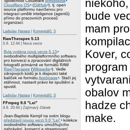
niekoho,
Společnost Cloudflare
představila
Cloudflare OS
(
GitHub
), tj. open
source platformu navrženou pro
bude ved
integraci umělé inteligence (agentů)
přímo do pracovních procesů
organizací.
mam pro
Ladislav Hagara
|
Komentářů: 0
kompilac
RawTherapee 5.13
5.8. 12:44 | Nová verze
Kover, c
Byla vydána nová verze 5.13
svobodného multiplatformního softwaru
pro konverzi a zpracování digitálních
program
fotografií primárně ve formátů RAW
RawTherapee
(
Wikipedie
). Vedle
zdrojových kódů je k dispozici také
vytvaran
balíček ve formátu
AppImage
. Stačí jej
stáhnout, nastavit právo ke spuštění a
spustit.
obalov m
Ladislav Hagara
|
Komentářů: 0
hadze ch
FFmpeg 9.0 "Lei"
4.8. 20:44 | Zajímavý článek
make.
Jean-Baptiste Kempf na svém blogu
představil novou verzi 9.0 "Lei"
kolekce
svobodného softwaru umožňujícího
nahrávání, konverzi a streamovaní