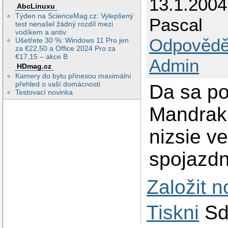
13.1.2004
AbcLinuxu
Týden na ScienceMag.cz: Vylepšený
Pascal
test nenašel žádný rozdíl mezi
vodíkem a antiv
Odpovědě
Ušetřete 30 %: Windows 11 Pro jen
za €22,50 a Office 2024 Pro za
€17,15 – akce B
Admin
HDmag.cz
Kamery do bytu přinesou maximální
přehled o vaší domácnosti
Da sa po
Testovací novinka
Mandraka
nizsie v
spojazdni
Založit 
Tiskni
Sd