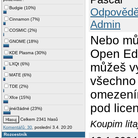
Budgie
(
10%
)
Odpovědě
Cinnamon
(
7%
)
Admin
COSMIC
(
2%
)
Nebo můž
GNOME
(
18%
)
Open Edi
KDE Plasma
(
30%
)
můžeš vy
LXQt
(
6%
)
MATE
(
6%
)
všechno 
TDE
(
2%
)
omezením
Xfce
(
15%
)
pod lice
jiné/žádné
(
23%
)
Celkem 2341 hlasů
Koupim lita
Komentářů: 30
, poslední 3.4. 20:20
Rozcestník