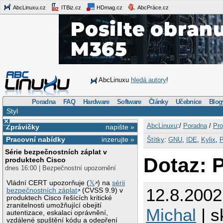
AbcLinuxu.cz
ITBiz.cz
HDmag.cz
AbcPráce.cz
AbcLinuxu
hledá autory
!
Poradna
FAQ
Hardware
Software
Články
Učebnice
Blog
Styl
×
AbcLinuxu
:/
Poradna
/
Pro
Zprávičky
napište »
Pracovní nabídky
inzerujte »
Štítky
:
GNU
,
IDE
,
Kylix
,
P
Série bezpečnostních záplat v
Dotaz: 
produktech Cisco
dnes 16:00 | Bezpečnostní upozornění
Vládní CERT upozorňuje (
𝕏
) na
sérii
12.8.200
bezpečnostních záplat
(CVSS 9.9) v
produktech Cisco řešících kritické
zranitelnosti umožňující obejití
Michal
| s
autentizace, eskalaci oprávnění,
vzdálené spuštění kódu a odepření