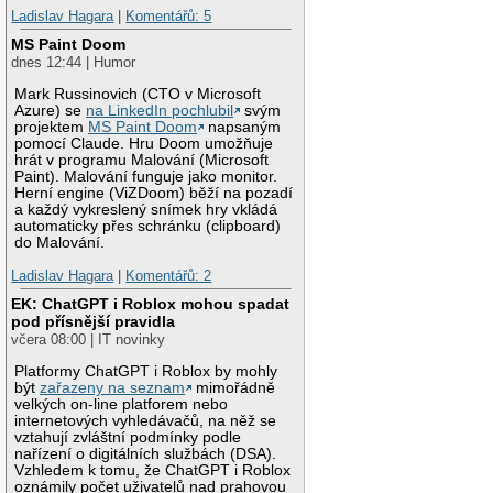
Ladislav Hagara
|
Komentářů: 5
MS Paint Doom
dnes 12:44 | Humor
Mark Russinovich (CTO v Microsoft
Azure) se
na LinkedIn pochlubil
svým
projektem
MS Paint Doom
napsaným
pomocí Claude. Hru Doom umožňuje
hrát v programu Malování (Microsoft
Paint). Malování funguje jako monitor.
Herní engine (ViZDoom) běží na pozadí
a každý vykreslený snímek hry vkládá
automaticky přes schránku (clipboard)
do Malování.
Ladislav Hagara
|
Komentářů: 2
EK: ChatGPT i Roblox mohou spadat
pod přísnější pravidla
včera 08:00 | IT novinky
Platformy ChatGPT i Roblox by mohly
být
zařazeny na seznam
mimořádně
velkých on-line platforem nebo
internetových vyhledávačů, na něž se
vztahují zvláštní podmínky podle
nařízení o digitálních službách (DSA).
Vzhledem k tomu, že ChatGPT i Roblox
oznámily počet uživatelů nad prahovou