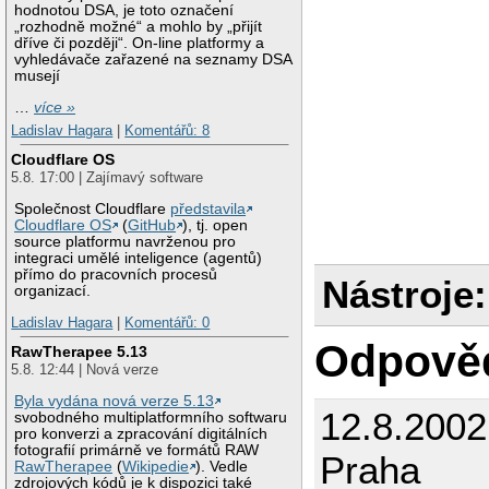
hodnotou DSA, je toto označení
„rozhodně možné“ a mohlo by „přijít
dříve či později“. On-line platformy a
vyhledávače zařazené na seznamy DSA
musejí
…
více »
Ladislav Hagara
|
Komentářů: 8
Cloudflare OS
5.8. 17:00 | Zajímavý software
Společnost Cloudflare
představila
Cloudflare OS
(
GitHub
), tj. open
source platformu navrženou pro
integraci umělé inteligence (agentů)
přímo do pracovních procesů
Nástroje:
organizací.
Ladislav Hagara
|
Komentářů: 0
Odpově
RawTherapee 5.13
5.8. 12:44 | Nová verze
Byla vydána nová verze 5.13
12.8.200
svobodného multiplatformního softwaru
pro konverzi a zpracování digitálních
fotografií primárně ve formátů RAW
Praha
RawTherapee
(
Wikipedie
). Vedle
zdrojových kódů je k dispozici také