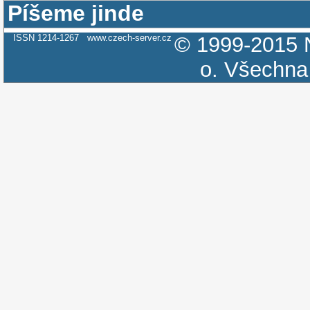
Píšeme jinde
ISSN 1214-1267
www.czech-server.cz
© 1999-2015
o.
Všechna 