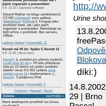
http://
jejich organizér a prezentátor
4.8. 12:22 | Zajímavý software
Edvard Rejthar na blogu zaměstnanců
Urine shou
CZ.NIC
představil
svou aplikaci
SlideRshow
(
GitHub
). Funguje jako
prohlížeč fotek, ale i jako jejich
13.8.20
organizér a prezentátor. Neinstaluje se,
běží přímo v prohlížeči. Bez serveru.
Offline.
freePas
Ladislav Hagara
|
Komentářů: 11
Odpově
Kermit má 45 let. Vydán C-Kermit 11
4.8. 11:44 | Nová verze
Blokova
Kermit
, tj. protokol pro přenos souborů,
vznikl před 45 lety
. Při této příležitosti
byla po 15 letech od vydání poslední
diki:)
stabilní verze 9.0.302 vydána
nová
stabilní verze 11
implementace
C-
Kermit
. S podporou IPv6.
14.8.2002
Ladislav Hagara
|
Komentářů: 0
Centrum
|
Napsat
|
Starší
29 | Brno
Anketa
navrhněte »
Které desktopové prostředí na Linuxu
Pascal
používáte?