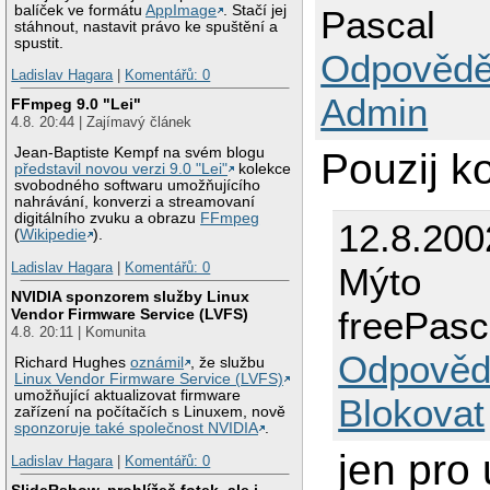
balíček ve formátu
AppImage
. Stačí jej
Pascal
stáhnout, nastavit právo ke spuštění a
spustit.
Odpovědě
Ladislav Hagara
|
Komentářů: 0
Admin
FFmpeg 9.0 "Lei"
4.8. 20:44 | Zajímavý článek
Jean-Baptiste Kempf na svém blogu
Pouzij k
představil novou verzi 9.0 "Lei"
kolekce
svobodného softwaru umožňujícího
nahrávání, konverzi a streamovaní
digitálního zvuku a obrazu
FFmpeg
12.8.200
(
Wikipedie
).
Ladislav Hagara
|
Komentářů: 0
Mýto
NVIDIA sponzorem služby Linux
freePasc
Vendor Firmware Service (LVFS)
4.8. 20:11 | Komunita
Odpověd
Richard Hughes
oznámil
, že službu
Linux Vendor Firmware Service (LVFS)
umožňující aktualizovat firmware
Blokovat
zařízení na počítačích s Linuxem, nově
sponzoruje také společnost NVIDIA
.
jen pro 
Ladislav Hagara
|
Komentářů: 0
SlideRshow, prohlížeč fotek, ale i