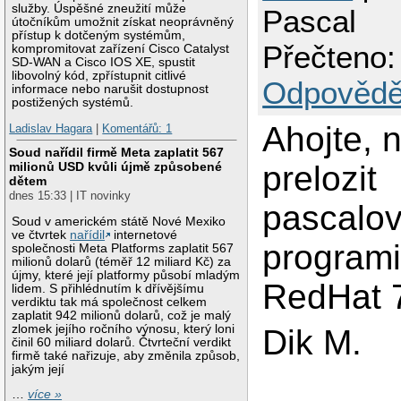
služby. Úspěšné zneužití může
Pascal
útočníkům umožnit získat neoprávněný
přístup k dotčeným systémům,
Přečteno:
kompromitovat zařízení Cisco Catalyst
SD-WAN a Cisco IOS XE, spustit
libovolný kód, zpřístupnit citlivé
Odpovědě
informace nebo narušit dostupnost
postižených systémů.
Ahojte, 
Ladislav Hagara
|
Komentářů: 1
Soud nařídil firmě Meta zaplatit 567
milionů USD kvůli újmě způsobené
prelozit
dětem
dnes 15:33 | IT novinky
pascalo
Soud v americkém státě Nové Mexiko
ve čtvrtek
nařídil
internetové
program
společnosti Meta Platforms zaplatit 567
milionů dolarů (téměř 12 miliard Kč) za
újmy, které její platformy působí mladým
RedHat 
lidem. S přihlédnutím k dřívějšímu
verdiktu tak má společnost celkem
zaplatit 942 milionů dolarů, což je malý
zlomek jejího ročního výnosu, který loni
Dik M.
činil 60 miliard dolarů. Čtvrteční verdikt
firmě také nařizuje, aby změnila způsob,
jakým její
…
více »