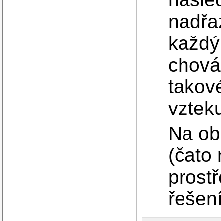
nadřa
každý
chován
takov
vztek
Na ob
(čato
prostř
řešen