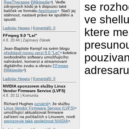
RawTherapee
(
Wikipedie
). Vedle
se rozho
zdrojových kódů je k dispozici také
balíček ve formátu
AppImage
. Stačí jej
stáhnout, nastavit právo ke spuštění a
ve shellu
spustit.
Ladislav Hagara
|
Komentářů: 0
ktere me
FFmpeg 9.0 "Lei"
4.8. 20:44 | Zajímavý článek
presunou
Jean-Baptiste Kempf na svém blogu
představil novou verzi 9.0 "Lei"
kolekce
pouziva
svobodného softwaru umožňujícího
nahrávání, konverzi a streamovaní
digitálního zvuku a obrazu
FFmpeg
adresaru
(
Wikipedie
).
Ladislav Hagara
|
Komentářů: 0
NVIDIA sponzorem služby Linux
Vendor Firmware Service (LVFS)
4.8. 20:11 | Komunita
Richard Hughes
oznámil
, že službu
Linux Vendor Firmware Service (LVFS)
umožňující aktualizovat firmware
zařízení na počítačích s Linuxem, nově
sponzoruje také společnost NVIDIA
.