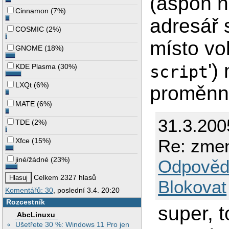
(aspoň n
Cinnamon
(
7%
)
adresář 
COSMIC
(
2%
)
místo vol
GNOME
(
18%
)
')
KDE Plasma
(
30%
)
script
LXQt
(
6%
)
proměnn
MATE
(
6%
)
31.3.200
TDE
(
2%
)
Re: zmen
Xfce
(
15%
)
jiné/žádné
(
23%
)
Odpověd
Celkem 2327 hlasů
Blokovat
Komentářů: 30
, poslední 3.4. 20:20
Rozcestník
super, t
AbcLinuxu
Ušetřete 30 %: Windows 11 Pro jen