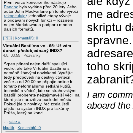
ale kdyz 
První verze konverzního nástroje
Pandoc
byla vydána před 20 lety. Jeho
me adres
autor John MacFarlane při tomto výročí
rekapituluje
jednotlivé etapy vývoje
a přidávání nových funkcí – rozšíření
skriptu d
nejen Markdownu a podporu mnoha
dalších formátů.
spravne
|🇵🇸
|
Komentářů: 0
Virtuální Bastlírna vol. 65: Už vám
adresare
dorazil předobjednaný INDX?
4.8. 00:55 | Pozvánky
toho skr
Srpen přinesl nejen další spalující
vedro, ale také Virtuální Bastlírnu s
neméně žhavými novinkami. Využijte
zabranit
tedy předpovědi na deštivý čtvrteční
večer a od 20:00 se připojte online k
tomuto neformálnímu setkání kutilů,
techniků a vědců, kde se strahovskými
I am commu
bastlíři proberete nejzajímavější věci, na
které jste narazili za poslední měsíc.
aboard the 
Pokud jde o novinky, řeč zcela jistě
přijde na systém INDX pro tiskárny
Průša, který na konci
…
více »
bkralik
|
Komentářů: 0