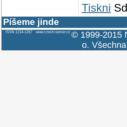
Tiskni
Sd
Píšeme jinde
ISSN 1214-1267
www.czech-server.cz
© 1999-2015
o.
Všechna 