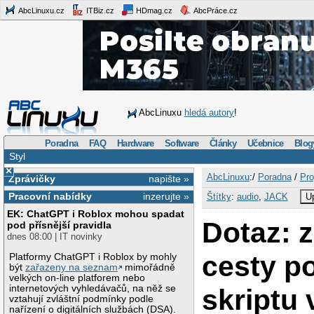
AbcLinuxu.cz
ITBiz.cz
HDmag.cz
AbcPráce.cz
AbcLinuxu
hledá autory
!
Poradna
FAQ
Hardware
Software
Články
Učebnice
Blog
Styl
×
AbcLinuxu
:/
Poradna
/
Pro
Zprávičky
napište »
Pracovní nabídky
inzerujte »
Štítky
:
audio
,
JACK
Up
EK: ChatGPT i Roblox mohou spadat
Dotaz: 
pod přísnější pravidla
dnes 08:00 | IT novinky
cesty p
Platformy ChatGPT i Roblox by mohly
být
zařazeny na seznam
mimořádně
velkých on-line platforem nebo
internetových vyhledávačů, na něž se
skriptu 
vztahují zvláštní podmínky podle
nařízení o digitálních službách (DSA).