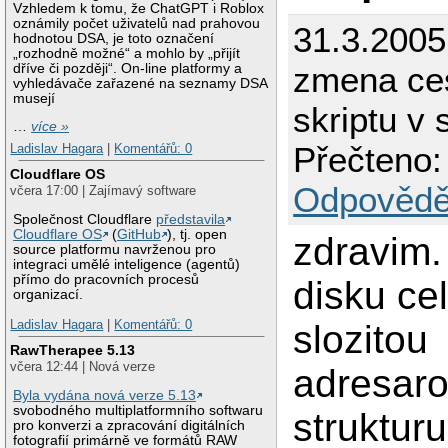
Vzhledem k tomu, že ChatGPT i Roblox
oznámily počet uživatelů nad prahovou
31.3.200
hodnotou DSA, je toto označení
„rozhodně možné“ a mohlo by „přijít
zmena ce
dříve či později“. On-line platformy a
vyhledávače zařazené na seznamy DSA
musejí
skriptu v 
…
více »
Přečteno:
Ladislav Hagara
|
Komentářů: 0
Cloudflare OS
Odpovědě
včera 17:00 | Zajímavý software
Společnost Cloudflare
představila
Cloudflare OS
(
GitHub
), tj. open
zdravim
source platformu navrženou pro
integraci umělé inteligence (agentů)
přímo do pracovních procesů
disku ce
organizací.
Ladislav Hagara
|
Komentářů: 0
slozitou
RawTherapee 5.13
včera 12:44 | Nová verze
adresar
Byla vydána nová verze 5.13
svobodného multiplatformního softwaru
struktur
pro konverzi a zpracování digitálních
fotografií primárně ve formátů RAW