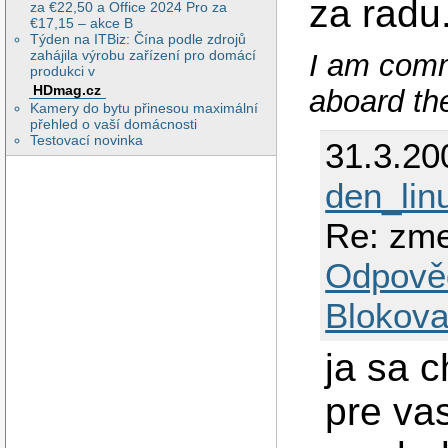
za radu
za €22,50 a Office 2024 Pro za
€17,15 – akce B
Týden na ITBiz: Čína podle zdrojů
zahájila výrobu zařízení pro domácí
I am comm
produkci v
HDmag.cz
aboard the
Kamery do bytu přinesou maximální
přehled o vaší domácnosti
Testovací novinka
31.3.20
den_lin
Re: zme
Odpově
Blokova
ja sa 
pre va