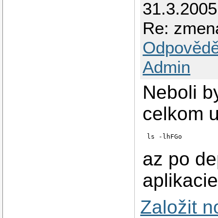
31.3.2005
Re: zmena
Odpovědě
Admin
Neboli b
celkom u
ls -lhFGo
az po de
aplikaci
Založit 