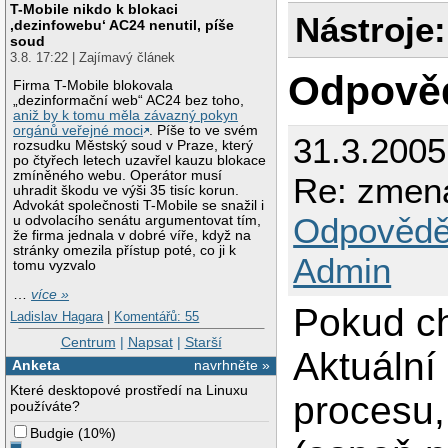
T-Mobile nikdo k blokaci
Nástroje:
‚dezinfowebu‘ AC24 nenutil, píše
soud
3.8. 17:22 | Zajímavý článek
Odpově
Firma T-Mobile blokovala
„dezinformační web“ AC24 bez toho,
aniž by k tomu měla závazný pokyn
orgánů veřejné moci
. Píše to ve svém
31.3.2005
rozsudku Městský soud v Praze, který
po čtyřech letech uzavřel kauzu blokace
zmíněného webu. Operátor musí
Re: zmena
uhradit škodu ve výši 35 tisíc korun.
Advokát společnosti T-Mobile se snažil i
Odpovědě
u odvolacího senátu argumentovat tím,
že firma jednala v dobré víře, když na
stránky omezila přístup poté, co ji k
Admin
tomu vyzvalo
…
více »
Pokud ch
Ladislav Hagara
|
Komentářů: 55
Centrum
|
Napsat
|
Starší
Aktuální
Anketa
navrhněte »
Které desktopové prostředí na Linuxu
procesu,
používáte?
Budgie
(
10%
)