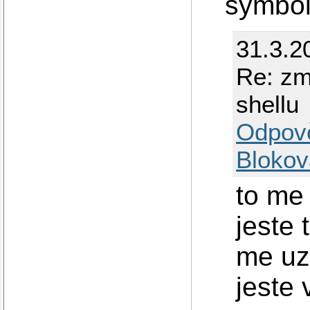
symboli
31.3.2
Re: zm
shellu
Odpov
Blokov
to me
jeste
me uz 
jeste 