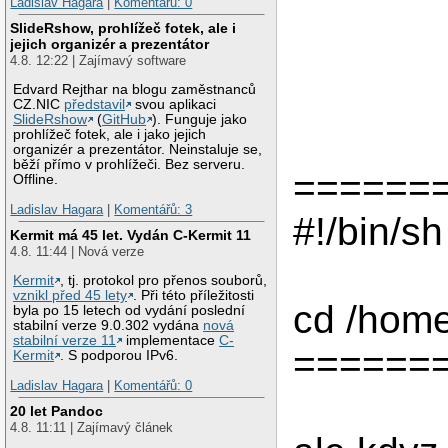
Ladislav Hagara
|
Komentářů: 0
SlideRshow, prohlížeč fotek, ale i
jejich organizér a prezentátor
4.8. 12:22 | Zajímavý software
Edvard Rejthar na blogu zaměstnanců
CZ.NIC
představil
svou aplikaci
SlideRshow
(
GitHub
). Funguje jako
prohlížeč fotek, ale i jako jejich
organizér a prezentátor. Neinstaluje se,
běží přímo v prohlížeči. Bez serveru.
======
Offline.
Ladislav Hagara
|
Komentářů: 3
#!/bin/sh
Kermit má 45 let. Vydán C-Kermit 11
4.8. 11:44 | Nová verze
Kermit
, tj. protokol pro přenos souborů,
vznikl před 45 lety
. Při této příležitosti
cd /home
byla po 15 letech od vydání poslední
stabilní verze 9.0.302 vydána
nová
stabilní verze 11
implementace
C-
======
Kermit
. S podporou IPv6.
Ladislav Hagara
|
Komentářů: 0
20 let Pandoc
4.8. 11:11 | Zajímavý článek