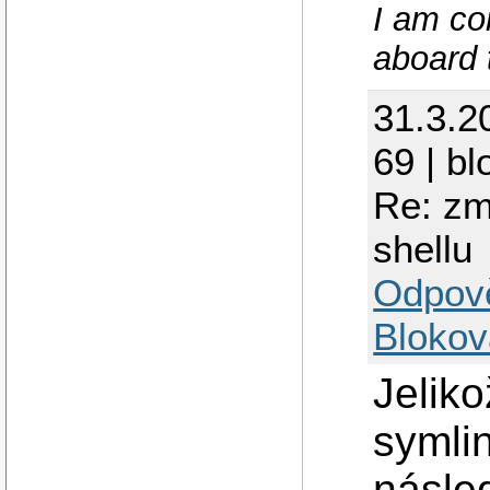
I am co
aboard 
31.3.2
69 | bl
Re: zm
shellu
Odpov
Blokov
Jeliko
symli
násle