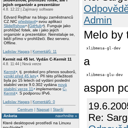
jejich organizér a prezentátor
Odpovědě
4.8. 12:22 | Zajímavý software
Admin
Edvard Rejthar na blogu zaměstnanců
CZ.NIC
představil
svou aplikaci
SlideRshow
(
GitHub
). Funguje jako
prohlížeč fotek, ale i jako jejich
Melo by t
organizér a prezentátor. Neinstaluje se,
běží přímo v prohlížeči. Bez serveru.
Offline.
xlibmesa-gl-dev
Ladislav Hagara
|
Komentářů: 11
a
Kermit má 45 let. Vydán C-Kermit 11
4.8. 11:44 | Nová verze
Kermit
, tj. protokol pro přenos souborů,
xlibmesa-glu-dev
vznikl před 45 lety
. Při této příležitosti
byla po 15 letech od vydání poslední
aspon p
stabilní verze 9.0.302 vydána
nová
stabilní verze 11
implementace
C-
Kermit
. S podporou IPv6.
Ladislav Hagara
|
Komentářů: 0
19.6.200
Centrum
|
Napsat
|
Starší
Re: Sar
Anketa
navrhněte »
Které desktopové prostředí na Linuxu
používáte?