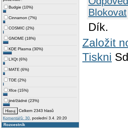
Odpověd
Budgie
(
10%
)
Blokovat
Cinnamon
(
7%
)
Dík.
COSMIC
(
2%
)
GNOME
(
18%
)
Založit 
KDE Plasma
(
30%
)
Tiskni
Sd
LXQt
(
6%
)
MATE
(
6%
)
TDE
(
2%
)
Xfce
(
15%
)
jiné/žádné
(
23%
)
Celkem 2343 hlasů
Komentářů: 30
, poslední 3.4. 20:20
Rozcestník