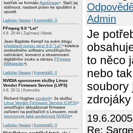
balíček ve formátu
AppImage
. Stačí jej
Odpovědě
stáhnout, nastavit právo ke spuštění a
spustit.
Admin
Ladislav Hagara
|
Komentářů: 0
FFmpeg 9.0 "Lei"
Je potře
4.8. 20:44 | Zajímavý článek
Jean-Baptiste Kempf na svém blogu
obsahuje
představil novou verzi 9.0 "Lei"
kolekce
svobodného softwaru umožňujícího
nahrávání, konverzi a streamovaní
to něco 
digitálního zvuku a obrazu
FFmpeg
(
Wikipedie
).
nebo tak
Ladislav Hagara
|
Komentářů: 0
NVIDIA sponzorem služby Linux
soubory 
Vendor Firmware Service (LVFS)
4.8. 20:11 | Komunita
zdrojáky
Richard Hughes
oznámil
, že službu
Linux Vendor Firmware Service (LVFS)
umožňující aktualizovat firmware
zařízení na počítačích s Linuxem, nově
19.6.200
sponzoruje také společnost NVIDIA
.
Ladislav Hagara
|
Komentářů: 0
Re: Sarg
SlideRshow, prohlížeč fotek, ale i