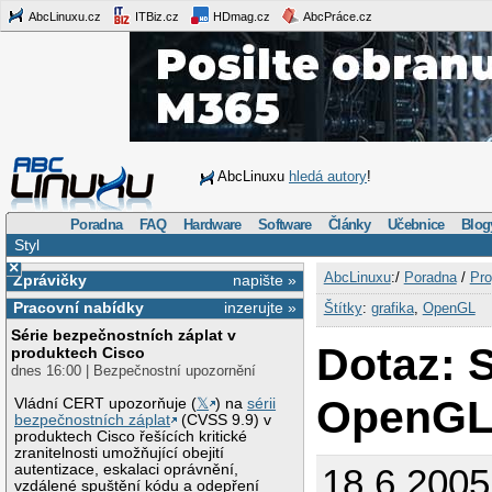
AbcLinuxu.cz
ITBiz.cz
HDmag.cz
AbcPráce.cz
AbcLinuxu
hledá autory
!
Poradna
FAQ
Hardware
Software
Články
Učebnice
Blog
Styl
×
AbcLinuxu
:/
Poradna
/
Pro
Zprávičky
napište »
Pracovní nabídky
inzerujte »
Štítky
:
grafika
,
OpenGL
Série bezpečnostních záplat v
Dotaz: 
produktech Cisco
dnes 16:00 | Bezpečnostní upozornění
OpenG
Vládní CERT upozorňuje (
𝕏
) na
sérii
bezpečnostních záplat
(CVSS 9.9) v
produktech Cisco řešících kritické
zranitelnosti umožňující obejití
autentizace, eskalaci oprávnění,
18.6.200
vzdálené spuštění kódu a odepření