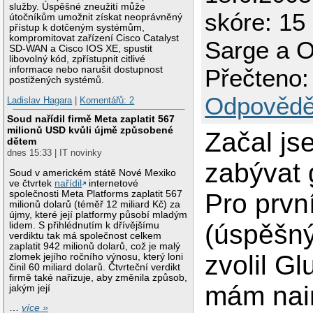
služby. Úspěšné zneužití může
skóre: 15
útočníkům umožnit získat neoprávněný
přístup k dotčeným systémům,
kompromitovat zařízení Cisco Catalyst
Sarge a 
SD-WAN a Cisco IOS XE, spustit
libovolný kód, zpřístupnit citlivé
informace nebo narušit dostupnost
Přečteno:
postižených systémů.
Odpovědě
Ladislav Hagara
|
Komentářů: 2
Soud nařídil firmě Meta zaplatit 567
milionů USD kvůli újmě způsobené
Začal js
dětem
dnes 15:33 | IT novinky
zabývat 
Soud v americkém státě Nové Mexiko
ve čtvrtek
nařídil
internetové
společnosti Meta Platforms zaplatit 567
Pro prvn
milionů dolarů (téměř 12 miliard Kč) za
újmy, které její platformy působí mladým
(úspěšný
lidem. S přihlédnutím k dřívějšímu
verdiktu tak má společnost celkem
zaplatit 942 milionů dolarů, což je malý
zvolil Gl
zlomek jejího ročního výnosu, který loni
činil 60 miliard dolarů. Čtvrteční verdikt
firmě také nařizuje, aby změnila způsob,
mám nai
jakým její
…
více »