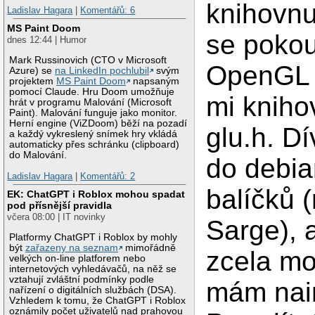
knihovnu
Ladislav Hagara
|
Komentářů: 6
MS Paint Doom
se poko
dnes 12:44 | Humor
Mark Russinovich (CTO v Microsoft
OpenGL 
Azure) se
na LinkedIn pochlubil
svým
projektem
MS Paint Doom
napsaným
pomocí Claude. Hru Doom umožňuje
mi kniho
hrát v programu Malování (Microsoft
Paint). Malování funguje jako monitor.
Herní engine (ViZDoom) běží na pozadí
glu.h. D
a každý vykreslený snímek hry vkládá
automaticky přes schránku (clipboard)
do Malování.
do debia
Ladislav Hagara
|
Komentářů: 2
balíčků
EK: ChatGPT i Roblox mohou spadat
pod přísnější pravidla
včera 08:00 | IT novinky
Sarge), 
Platformy ChatGPT i Roblox by mohly
být
zařazeny na seznam
mimořádně
zcela mo
velkých on-line platforem nebo
internetových vyhledávačů, na něž se
vztahují zvláštní podmínky podle
mám nain
nařízení o digitálních službách (DSA).
Vzhledem k tomu, že ChatGPT i Roblox
oznámily počet uživatelů nad prahovou