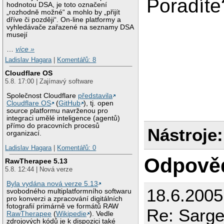
Poradíte
hodnotou DSA, je toto označení
„rozhodně možné“ a mohlo by „přijít
dříve či později“. On-line platformy a
vyhledávače zařazené na seznamy DSA
musejí
…
více »
Ladislav Hagara
|
Komentářů: 8
Cloudflare OS
5.8. 17:00 | Zajímavý software
Společnost Cloudflare
představila
Cloudflare OS
(
GitHub
), tj. open
source platformu navrženou pro
integraci umělé inteligence (agentů)
přímo do pracovních procesů
Nástroje:
organizací.
Ladislav Hagara
|
Komentářů: 0
Odpově
RawTherapee 5.13
5.8. 12:44 | Nová verze
Byla vydána nová verze 5.13
18.6.2005
svobodného multiplatformního softwaru
pro konverzi a zpracování digitálních
fotografií primárně ve formátů RAW
Re: Sarg
RawTherapee
(
Wikipedie
). Vedle
zdrojových kódů je k dispozici také