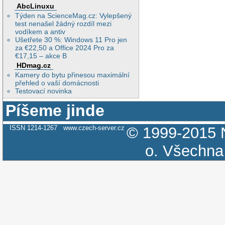
AbcLinuxu
Týden na ScienceMag.cz: Vylepšený
test nenašel žádný rozdíl mezi
vodíkem a antiv
Ušetřete 30 %: Windows 11 Pro jen
za €22,50 a Office 2024 Pro za
€17,15 – akce B
HDmag.cz
Kamery do bytu přinesou maximální
přehled o vaší domácnosti
Testovací novinka
Píšeme jinde
ISSN 1214-1267
www.czech-server.cz
© 1999-2015
o.
Všechna 