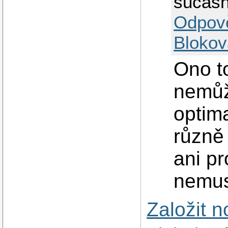
sucas
Odpov
Blokov
Ono t
nemůž
optim
různě
ani p
nemus
Založit 