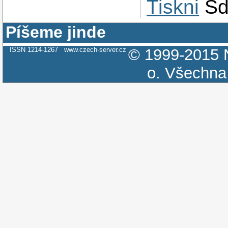
Tiskni
Sd
Píšeme jinde
ISSN 1214-1267
www.czech-server.cz
© 1999-2015
o.
Všechna 