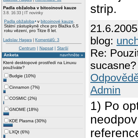
strip.
Padla obžaloba v bitcoinové kauze
3.8. 16:33 | IT novinky
Padla obžaloba
v
bitcoinové kauze
.
21.6.200
Státní zástupkyně chce pro Blažka 6,5
roku vězení, pro Titze 8 let.
blog:
unch
Ladislav Hagara
|
Komentářů: 3
Centrum
|
Napsat
|
Starší
Re: Pouzi
Anketa
navrhněte »
sucasne?
Které desktopové prostředí na Linuxu
používáte?
Odpovědě
Budgie
(
10%
)
Admin
Cinnamon
(
7%
)
COSMIC
(
2%
)
1) Po op
GNOME
(
18%
)
neodpoví
KDE Plasma
(
30%
)
referenc
LXQt
(
6%
)