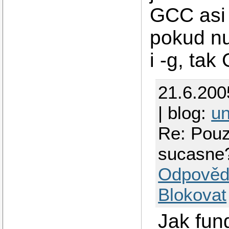
GCC asi 
pokud nu
i -g, tak
21.6.200
| blog:
un
Re: Pouz
sucasne
Odpověd
Blokovat
Jak fung