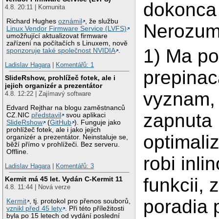
dokonca 
4.8. 20:11 | Komunita
Richard Hughes
oznámil
, že službu
Nerozum
Linux Vendor Firmware Service (LVFS)
umožňující aktualizovat firmware
zařízení na počítačích s Linuxem, nově
1) Ma po
sponzoruje také společnost NVIDIA
.
Ladislav Hagara
|
Komentářů: 1
prepinac
SlideRshow, prohlížeč fotek, ale i
jejich organizér a prezentátor
vyznam, 
4.8. 12:22 | Zajímavý software
Edvard Rejthar na blogu zaměstnanců
zapnuta
CZ.NIC
představil
svou aplikaci
SlideRshow
(
GitHub
). Funguje jako
prohlížeč fotek, ale i jako jejich
optimaliz
organizér a prezentátor. Neinstaluje se,
běží přímo v prohlížeči. Bez serveru.
Offline.
robi inli
Ladislav Hagara
|
Komentářů: 3
funkcii,
Kermit má 45 let. Vydán C-Kermit 11
4.8. 11:44 | Nová verze
poradia 
Kermit
, tj. protokol pro přenos souborů,
vznikl před 45 lety
. Při této příležitosti
byla po 15 letech od vydání poslední