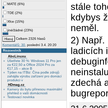
stále toh
MATE
(
6%
)
TDE
(
2%
)
kdybys 
Xfce
(
15%
)
neměl.
jiné/žádné
(
23%
)
2) Např. 
Celkem 2326 hlasů
Komentářů: 30
, poslední 3.4. 20:20
ladicích
Rozcestník
AbcLinuxu
debuginf
Ušetřete 30 %: Windows 11 Pro jen
za €22,50 a Office 2024 Pro za
€17,15 – akce B
neinstal
Týden na ITBiz: Čína podle zdrojů
zahájila výrobu zařízení pro domácí
zdechá a
produkci v
HDmag.cz
Kamery do bytu přinesou maximální
bugrepor
přehled o vaší domácnosti
Testovací novinka