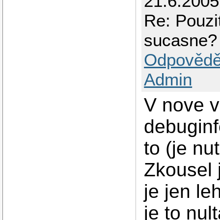
21.6.2005
Re: Pouzi
sucasne?
Odpovědě
Admin
V nove v
debuginf
to (je nu
Zkousel 
je jen le
je to nul