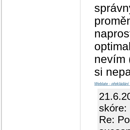
správn
proměn
napros
optimal
nevím 
si nep
Weblate - překládání
21.6.2
skóre:
Re: Po