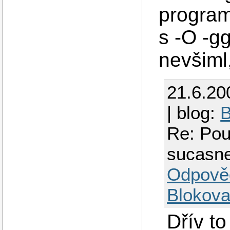
program
s -O -g
nevšiml
21.6.20
| blog:
B
Re: Pou
sucasn
Odpově
Blokova
Dřív to