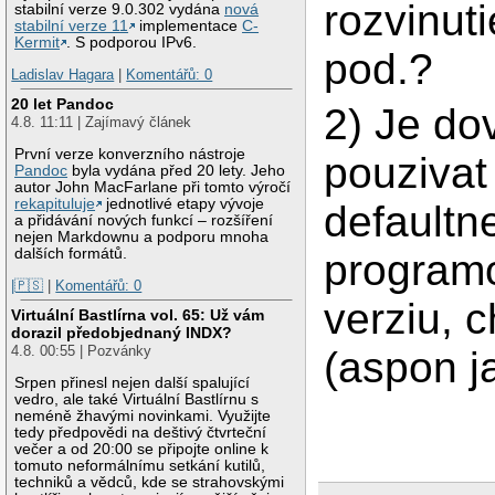
rozvinuti
stabilní verze 9.0.302 vydána
nová
stabilní verze 11
implementace
C-
Kermit
. S podporou IPv6.
pod.?
Ladislav Hagara
|
Komentářů: 0
20 let Pandoc
2) Je do
4.8. 11:11 | Zajímavý článek
První verze konverzního nástroje
pouzivat
Pandoc
byla vydána před 20 lety. Jeho
autor John MacFarlane při tomto výročí
rekapituluje
jednotlivé etapy vývoje
defaultne
a přidávání nových funkcí – rozšíření
nejen Markdownu a podporu mnoha
dalších formátů.
program
|🇵🇸
|
Komentářů: 0
verziu, c
Virtuální Bastlírna vol. 65: Už vám
dorazil předobjednaný INDX?
4.8. 00:55 | Pozvánky
(aspon ja
Srpen přinesl nejen další spalující
vedro, ale také Virtuální Bastlírnu s
neméně žhavými novinkami. Využijte
tedy předpovědi na deštivý čtvrteční
večer a od 20:00 se připojte online k
tomuto neformálnímu setkání kutilů,
techniků a vědců, kde se strahovskými