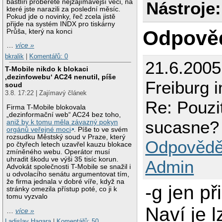
bastlíři proberete nejzajímavější věci, na
Nástroje:
které jste narazili za poslední měsíc.
Pokud jde o novinky, řeč zcela jistě
přijde na systém INDX pro tiskárny
Odpově
Průša, který na konci
…
více »
bkralik
|
Komentářů: 0
21.6.200
T-Mobile nikdo k blokaci
‚dezinfowebu‘ AC24 nenutil, píše
Freiburg 
soud
3.8. 17:22 | Zajímavý článek
Re: Pouzi
Firma T-Mobile blokovala
„dezinformační web“ AC24 bez toho,
sucasne?
aniž by k tomu měla závazný pokyn
orgánů veřejné moci
. Píše to ve svém
rozsudku Městský soud v Praze, který
Odpovědě
po čtyřech letech uzavřel kauzu blokace
zmíněného webu. Operátor musí
uhradit škodu ve výši 35 tisíc korun.
Admin
Advokát společnosti T-Mobile se snažil i
u odvolacího senátu argumentovat tím,
že firma jednala v dobré víře, když na
-g jen př
stránky omezila přístup poté, co ji k
tomu vyzvalo
Naví je 
…
více »
Ladislav Hagara
|
Komentářů: 50