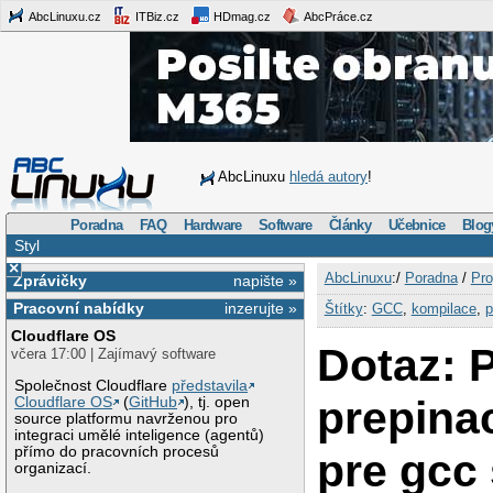
AbcLinuxu.cz
ITBiz.cz
HDmag.cz
AbcPráce.cz
AbcLinuxu
hledá autory
!
Poradna
FAQ
Hardware
Software
Články
Učebnice
Blog
Styl
×
AbcLinuxu
:/
Poradna
/
Pro
Zprávičky
napište »
Pracovní nabídky
inzerujte »
Štítky
:
GCC
,
kompilace
,
p
Cloudflare OS
Dotaz: 
včera 17:00 | Zajímavý software
Společnost Cloudflare
představila
prepinac
Cloudflare OS
(
GitHub
), tj. open
source platformu navrženou pro
integraci umělé inteligence (agentů)
přímo do pracovních procesů
pre gcc
organizací.