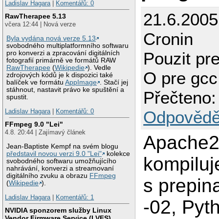
Ladislav Hagara
|
Komentářů: 0
21.6.2005
RawTherapee 5.13
včera 12:44 | Nová verze
Cronin
Byla vydána nová verze 5.13
svobodného multiplatformního softwaru
Pouzit pre
pro konverzi a zpracování digitálních
fotografií primárně ve formátů RAW
RawTherapee
(
Wikipedie
). Vedle
O pre gc
zdrojových kódů je k dispozici také
balíček ve formátu
AppImage
. Stačí jej
stáhnout, nastavit právo ke spuštění a
Přečteno:
spustit.
Odpovědě
Ladislav Hagara
|
Komentářů: 0
FFmpeg 9.0 "Lei"
4.8. 20:44 | Zajímavý článek
Apache2
Jean-Baptiste Kempf na svém blogu
představil novou verzi 9.0 "Lei"
kolekce
kompiluj
svobodného softwaru umožňujícího
nahrávání, konverzi a streamovaní
digitálního zvuku a obrazu
FFmpeg
s prepin
(
Wikipedie
).
Ladislav Hagara
|
Komentářů: 1
-02, Pyt
NVIDIA sponzorem služby Linux
Vendor Firmware Service (LVFS)