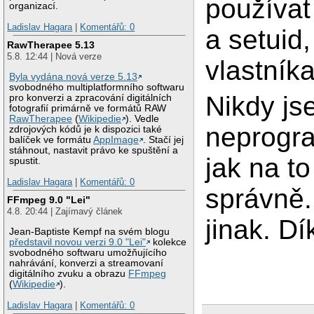
používat 
organizací.
Ladislav Hagara
|
Komentářů: 0
a setuid,
RawTherapee 5.13
5.8. 12:44 | Nová verze
vlastníka
Byla vydána nová verze 5.13
svobodného multiplatformního softwaru
Nikdy js
pro konverzi a zpracování digitálních
fotografií primárně ve formátů RAW
RawTherapee
(
Wikipedie
). Vedle
neprogra
zdrojových kódů je k dispozici také
balíček ve formátu
AppImage
. Stačí jej
stáhnout, nastavit právo ke spuštění a
jak na to
spustit.
Ladislav Hagara
|
Komentářů: 0
správně.
FFmpeg 9.0 "Lei"
4.8. 20:44 | Zajímavý článek
jinak. Dí
Jean-Baptiste Kempf na svém blogu
představil novou verzi 9.0 "Lei"
kolekce
svobodného softwaru umožňujícího
nahrávání, konverzi a streamovaní
digitálního zvuku a obrazu
FFmpeg
(
Wikipedie
).
Ladislav Hagara
|
Komentářů: 0