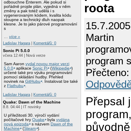
odbouchne Enterem. Ale pokud si
roota
pořádně projde plán, vyjedná v něm
změny a pak totéž udělá i s
vygenerovaným kódem, kvalita kódu
stoupne a technický dluh naopak
15.7.2005
klesne. Je to jako párové programování
s
Martin
…
více »
Ladislav Hagara
|
Komentářů: 0
programo
Sonic Pi 5.0.0
včera 12:44 | Nová verze
program s
Sam Aaron
vydal novou major verzi
5.0.0
aplikace
Sonic Pi
(
Wikipedie
)
Přečteno:
určené také pro výuku programování
pomocí skládání hudby. Přehled
Odpovědě
novinek na
GitHubu
. Instalovat lze také
z
Flathubu
.
Ladislav Hagara
|
Komentářů: 0
Přepsal 
Quake: Dawn of the Machine
8.8. 04:44 | IT novinky
program,
U příležitosti 30. výročí vydání
počítačové hry
Quake
byla
vydána
původně
nová epizoda
s názvem
Dawn of the
Machine
(
Steam
).