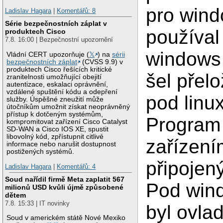
pro win
Ladislav Hagara
|
Komentářů: 8
Série bezpečnostních záplat v
používal
produktech Cisco
7.8. 16:00 | Bezpečnostní upozornění
windows 
Vládní CERT upozorňuje (
𝕏
) na
sérii
bezpečnostních záplat
(CVSS 9.9) v
produktech Cisco řešících kritické
šel přelo
zranitelnosti umožňující obejití
autentizace, eskalaci oprávnění,
vzdálené spuštění kódu a odepření
pod linu
služby. Úspěšné zneužití může
útočníkům umožnit získat neoprávněný
přístup k dotčeným systémům,
Program 
kompromitovat zařízení Cisco Catalyst
SD-WAN a Cisco IOS XE, spustit
libovolný kód, zpřístupnit citlivé
zařízení
informace nebo narušit dostupnost
postižených systémů.
připoje
Ladislav Hagara
|
Komentářů: 4
Soud nařídil firmě Meta zaplatit 567
Pod win
milionů USD kvůli újmě způsobené
dětem
7.8. 15:33 | IT novinky
byl ovla
Soud v americkém státě Nové Mexiko