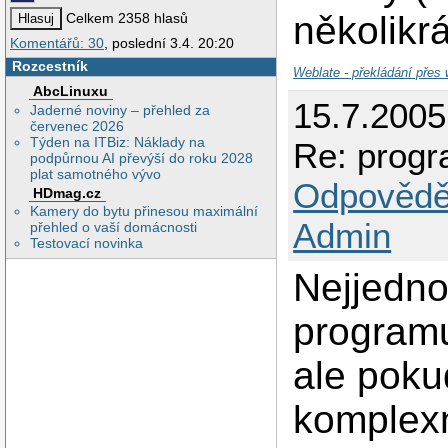
několikr
Celkem 2358 hlasů
Komentářů: 30
, poslední 3.4. 20:20
Rozcestník
Weblate - překládání přes
AbcLinuxu
15.7.2005
Jaderné noviny – přehled za
červenec 2026
Týden na ITBiz: Náklady na
Re: progr
podpůrnou AI převýší do roku 2028
plat samotného vývo
Odpovědě
HDmag.cz
Kamery do bytu přinesou maximální
Admin
přehled o vaší domácnosti
Testovací novinka
Nejjedno
programu 
ale poku
komplexn