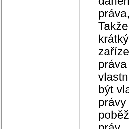
daném
práva,
Takže
krátk
zaříz
práva 
vlast
být vl
právy 
poběž
práv.