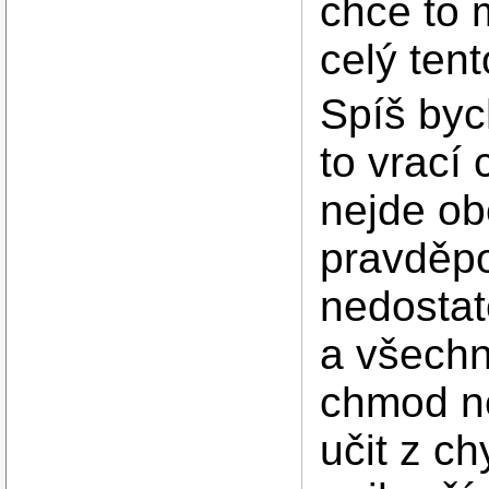
chce to 
celý ten
Spíš byc
to vrací
nejde obe
pravděpo
nedostat
a všechn
chmod ně
učit z c