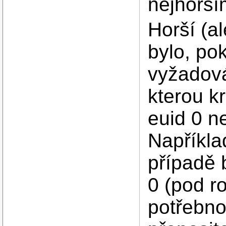
nejhorší
Horší (a
bylo, po
vyžadová
kterou k
euid 0 n
Napříkla
případě 
0 (pod ro
potřebno