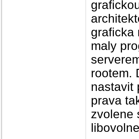
grafickou
architek
graficka
maly pr
serverem
rootem. 
nastavit
prava tak
zvolene 
libovoln