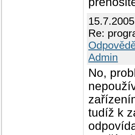
přenosite
15.7.2005
Re: progr
Odpovědě
Admin
No, prob
nepouží
zařízení
tudíž k z
odpovída