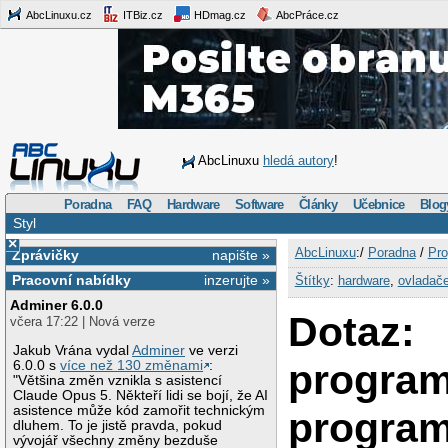
AbcLinuxu.cz
ITBiz.cz
HDmag.cz
AbcPráce.cz
AbcLinuxu
hledá autory
!
Poradna
FAQ
Hardware
Software
Články
Učebnice
Blog
Styl
×
AbcLinuxu
:/
Poradna
/
Pro
Zprávičky
napište »
Pracovní nabídky
inzerujte »
Štítky
:
hardware
,
ovladač
Adminer 6.0.0
Dotaz:
včera 17:22 | Nová verze
Jakub Vrána vydal
Adminer
ve verzi
program
6.0.0 s
více než 130 změnami
:
"Většina změn vznikla s asistencí
Claude Opus 5. Někteří lidi se bojí, že AI
asistence může kód zamořit technickým
program
dluhem. To je jistě pravda, pokud
vývojář všechny změny bezduše