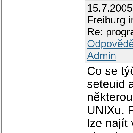
15.7.200
Freiburg 
Re: progr
Odpovědě
Admin
Co se tý
seteuid 
některou
UNIXu. P
lze najít