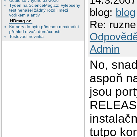
Událo se v týdnu 32/2026
Týden na ScienceMag.cz: Vylepšený
blog:
blog
test nenašel žádný rozdíl mezi
vodíkem a antiv
HDmag.cz
Re: ruzne
Kamery do bytu přinesou maximální
přehled o vaší domácnosti
Odpovědě
Testovací novinka
Admin
No, snad
aspoň na
jsou por
RELEASE 
instalačn
tutpo ko