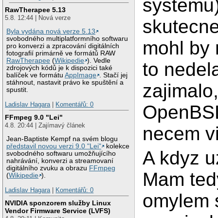
systemu)
RawTherapee 5.13
5.8. 12:44 | Nová verze
skutecne
Byla vydána nová verze 5.13
svobodného multiplatformního softwaru
mohl by 
pro konverzi a zpracování digitálních
fotografií primárně ve formátů RAW
RawTherapee
(
Wikipedie
). Vedle
to nedel
zdrojových kódů je k dispozici také
balíček ve formátu
AppImage
. Stačí jej
stáhnout, nastavit právo ke spuštění a
zajimalo,
spustit.
Ladislav Hagara
|
Komentářů: 0
OpenBSD 
FFmpeg 9.0 "Lei"
4.8. 20:44 | Zajímavý článek
necem vic
Jean-Baptiste Kempf na svém blogu
představil novou verzi 9.0 "Lei"
kolekce
A kdyz uz
svobodného softwaru umožňujícího
nahrávání, konverzi a streamovaní
digitálního zvuku a obrazu
FFmpeg
Mam ted
(
Wikipedie
).
Ladislav Hagara
|
Komentářů: 0
omylem s
NVIDIA sponzorem služby Linux
Vendor Firmware Service (LVFS)