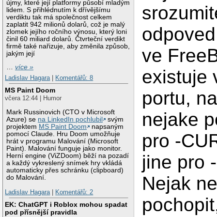
újmy, které její platformy působí mladým
srozumit
lidem. S přihlédnutím k dřívějšímu
verdiktu tak má společnost celkem
zaplatit 942 milionů dolarů, což je malý
odpoved 
zlomek jejího ročního výnosu, který loni
činil 60 miliard dolarů. Čtvrteční verdikt
firmě také nařizuje, aby změnila způsob,
ve Free
jakým její
…
více »
existuje 
Ladislav Hagara
|
Komentářů: 8
MS Paint Doom
portu, na
včera 12:44 | Humor
Mark Russinovich (CTO v Microsoft
nejake p
Azure) se
na LinkedIn pochlubil
svým
projektem
MS Paint Doom
napsaným
pro -CU
pomocí Claude. Hru Doom umožňuje
hrát v programu Malování (Microsoft
Paint). Malování funguje jako monitor.
jine pro
Herní engine (ViZDoom) běží na pozadí
a každý vykreslený snímek hry vkládá
automaticky přes schránku (clipboard)
Nejak n
do Malování.
Ladislav Hagara
|
Komentářů: 2
pochopit
EK: ChatGPT i Roblox mohou spadat
pod přísnější pravidla