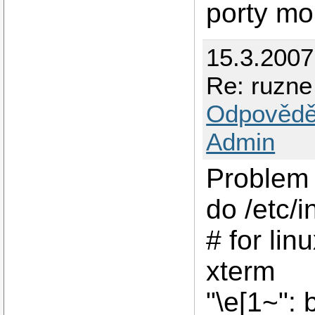
porty moh
15.3.200
Re: ruzne
Odpovědě
Admin
Problem 
do /etc/i
# for li
xterm
"\e[1~": 