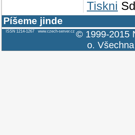
Tiskni
Sd
Píšeme jinde
ISSN 1214-1267
www.czech-server.cz
© 1999-2015
o.
Všechna 