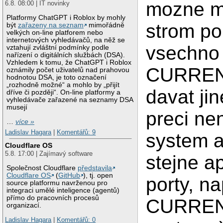
mozne mi
6.8. 08:00 | IT novinky
Platformy ChatGPT i Roblox by mohly
strom po
být
zařazeny na seznam
mimořádně
velkých on-line platforem nebo
internetových vyhledávačů, na něž se
vsechno 
vztahují zvláštní podmínky podle
nařízení o digitálních službách (DSA).
Vzhledem k tomu, že ChatGPT i Roblox
CURREN
oznámily počet uživatelů nad prahovou
hodnotou DSA, je toto označení
„rozhodně možné“ a mohlo by „přijít
davat ji
dříve či později“. On-line platformy a
vyhledávače zařazené na seznamy DSA
musejí
preci ne
…
více »
Ladislav Hagara
|
Komentářů: 9
system a
Cloudflare OS
5.8. 17:00 | Zajímavý software
stejne ap
Společnost Cloudflare
představila
Cloudflare OS
(
GitHub
), tj. open
porty, n
source platformu navrženou pro
integraci umělé inteligence (agentů)
přímo do pracovních procesů
CURRENT 
organizací.
Ladislav Hagara
|
Komentářů: 0