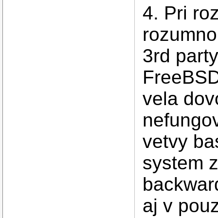
4. Pri r
rozumno
3rd party 
FreeBSD 
vela dovo
nefungov
vetvy ba
system z
backward 
aj v pou