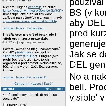
pouzival
4.8. 20:11 | Komunita
Richard Hughes
oznámil
, že službu
BS (v ko
Linux Vendor Firmware Service (LVFS)
umožňující aktualizovat firmware
zařízení na počítačích s Linuxem, nově
aby DEL
sponzoruje také společnost NVIDIA
.
Ladislav Hagara
|
Komentářů: 0
pred ku
SlideRshow, prohlížeč fotek, ale i
jejich organizér a prezentátor
generuje
4.8. 12:22 | Zajímavý software
Edvard Rejthar na blogu zaměstnanců
Jak se d
CZ.NIC
představil
svou aplikaci
SlideRshow
(
GitHub
). Funguje jako
prohlížeč fotek, ale i jako jejich
DEL gene
organizér a prezentátor. Neinstaluje se,
běží přímo v prohlížeči. Bez serveru.
Offline.
No a nak
Ladislav Hagara
|
Komentářů: 11
Centrum
|
Napsat
|
Starší
bell. Pro
Anketa
navrhněte »
visible' 
Které desktopové prostředí na Linuxu
používáte?
Budgie
(
10%
)