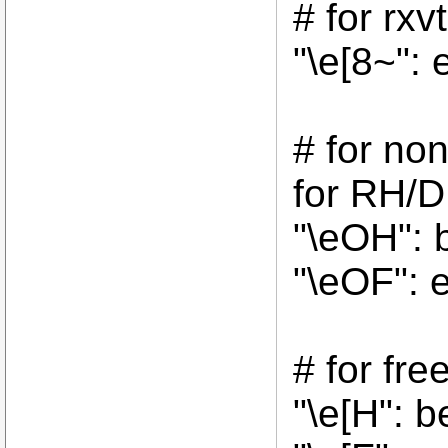
# for rxvt
"\e[8~": 
# for no
for RH/D
"\eOH": 
"\eOF": e
# for fr
"\e[H": b