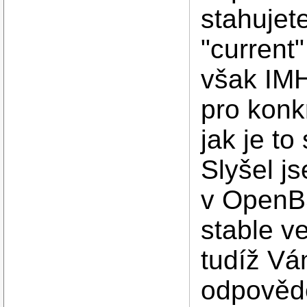
stahujete
"current"
však IMH
pro konk
jak je t
Slyšel j
v OpenBS
stable v
tudíž Vá
odpověd