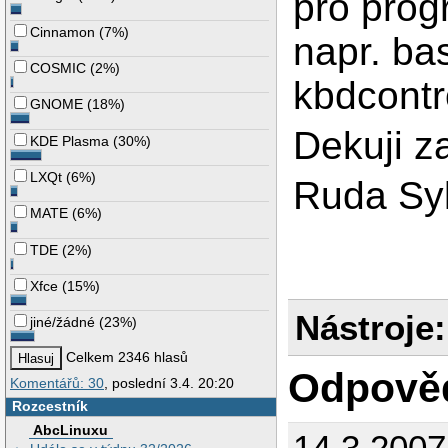
pro progr
Cinnamon
(
7%
)
napr. ba
COSMIC
(
2%
)
kbdcontr
GNOME
(
18%
)
Dekuji z
KDE Plasma
(
30%
)
LXQt
(
6%
)
Ruda Sy
MATE
(
6%
)
TDE
(
2%
)
Xfce
(
15%
)
Nástroje:
jiné/žádné
(
23%
)
Celkem 2346 hlasů
Odpově
Komentářů: 30
, poslední 3.4. 20:20
Rozcestník
AbcLinuxu
14.3.200