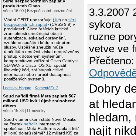
Série bezpečnostních záplat v
produktech Cisco
3.3.2007 
včera 16:00 | Bezpečnostní upozornění
Vládní CERT upozorňuje (
𝕏
) na
sérii
sykora
bezpečnostních záplat
(CVSS 9.9) v
produktech Cisco řešících kritické
ruzne por
zranitelnosti umožňující obejití
autentizace, eskalaci oprávnění,
vzdálené spuštění kódu a odepření
vetve ve 
služby. Úspěšné zneužití může
útočníkům umožnit získat neoprávněný
přístup k dotčeným systémům,
Přečteno:
kompromitovat zařízení Cisco Catalyst
SD-WAN a Cisco IOS XE, spustit
Odpovědě
libovolný kód, zpřístupnit citlivé
informace nebo narušit dostupnost
postižených systémů.
Dobry de
Ladislav Hagara
|
Komentářů: 2
Soud nařídil firmě Meta zaplatit 567
at hleda
milionů USD kvůli újmě způsobené
dětem
včera 15:33 | IT novinky
hledam,
Soud v americkém státě Nové Mexiko
ve čtvrtek
nařídil
internetové
najit nik
společnosti Meta Platforms zaplatit 567
milionů dolarů (téměř 12 miliard Kč) za