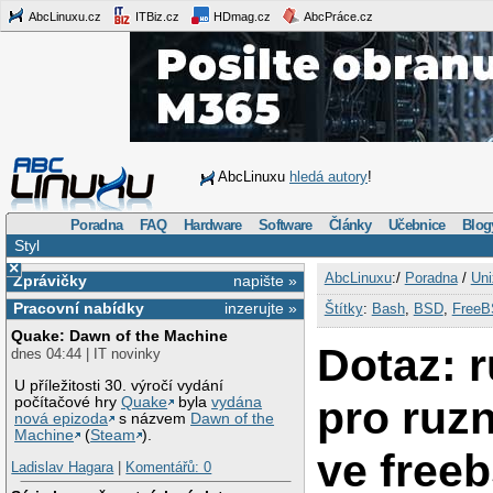
AbcLinuxu.cz
ITBiz.cz
HDmag.cz
AbcPráce.cz
AbcLinuxu
hledá autory
!
Poradna
FAQ
Hardware
Software
Články
Učebnice
Blog
Styl
×
AbcLinuxu
:/
Poradna
/
Uni
Zprávičky
napište »
Pracovní nabídky
inzerujte »
Štítky
:
Bash
,
BSD
,
Free
Quake: Dawn of the Machine
Dotaz: 
dnes 04:44 | IT novinky
U příležitosti 30. výročí vydání
pro ruz
počítačové hry
Quake
byla
vydána
nová epizoda
s názvem
Dawn of the
Machine
(
Steam
).
ve free
Ladislav Hagara
|
Komentářů: 0