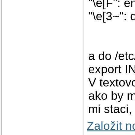
"\e[F": e
"\e[3~": 
a do /etc
export I
V textov
ako by m
mi staci
Založit 