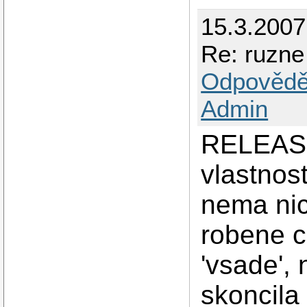
15.3.2007
Re: ruzne
Odpovědě
Admin
RELEASE
vlastnos
nema nic
robene c
'vsade',
skoncila