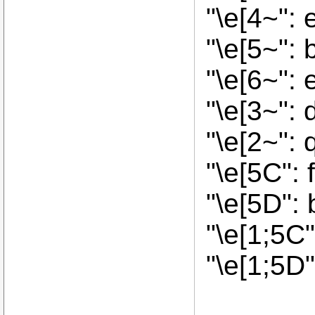
"\e[4~": 
"\e[5~": 
"\e[6~": 
"\e[3~": 
"\e[2~": 
"\e[5C":
"\e[5D":
"\e[1;5C
"\e[1;5D