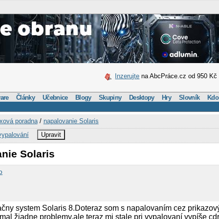
Inzerujte
na AbcPráce.cz od 950 Kč
are
Články
Učebnice
Blogy
Skupiny
Desktopy
Hry
Slovník
Kdo
xová poradna
/
napalovanie Solaris
vypalování
Upravit
nie Solaris
o
ny system Solaris 8.Doteraz som s napalovaním cez prikazový
al žiadne problemy,ale teraz mi stale pri vypalovaní vypíše c