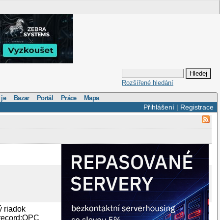
Rozšířené hledání
 je
Bazar
Portál
Práce
Mapa
Přihlášení
|
Registrace
 riadok
drecord:OPC