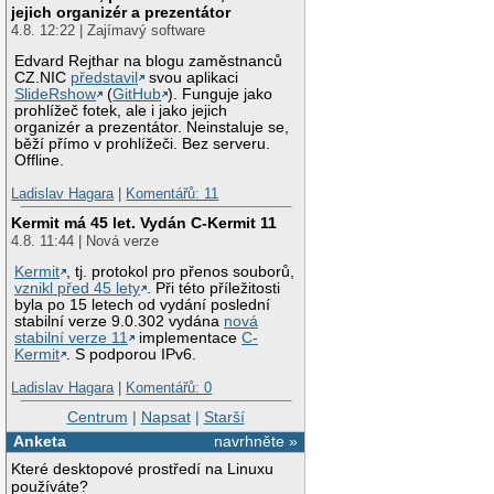
jejich organizér a prezentátor
4.8. 12:22 | Zajímavý software
Edvard Rejthar na blogu zaměstnanců
CZ.NIC
představil
svou aplikaci
SlideRshow
(
GitHub
). Funguje jako
prohlížeč fotek, ale i jako jejich
organizér a prezentátor. Neinstaluje se,
běží přímo v prohlížeči. Bez serveru.
Offline.
Ladislav Hagara
|
Komentářů: 11
Kermit má 45 let. Vydán C-Kermit 11
4.8. 11:44 | Nová verze
Kermit
, tj. protokol pro přenos souborů,
vznikl před 45 lety
. Při této příležitosti
byla po 15 letech od vydání poslední
stabilní verze 9.0.302 vydána
nová
stabilní verze 11
implementace
C-
Kermit
. S podporou IPv6.
Ladislav Hagara
|
Komentářů: 0
Centrum
|
Napsat
|
Starší
Anketa
navrhněte »
Které desktopové prostředí na Linuxu
používáte?