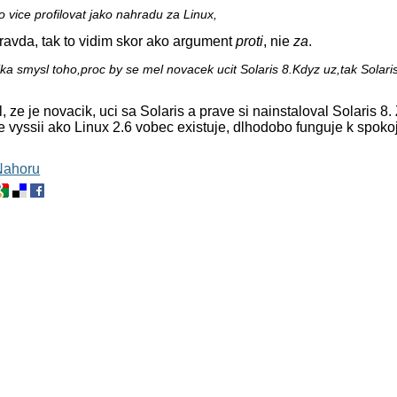
to vice profilovat jako nahradu za Linux,
pravda, tak to vidim skor ako argument
proti
, nie
za
.
ka smysl toho,proc by se mel novacek ucit Solaris 8.Kdyz uz,tak Solari
l, ze je novacik, uci sa Solaris a prave si nainstaloval Solaris 8
vyssii ako Linux 2.6 vobec existuje, dlhodobo funguje k spokojn
Nahoru