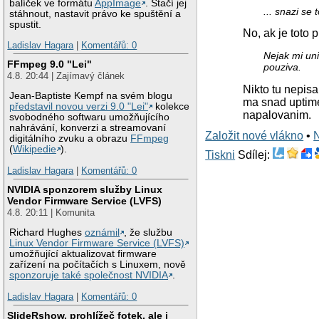
balíček ve formátu
AppImage
. Stačí jej
... snazi se 
stáhnout, nastavit právo ke spuštění a
spustit.
No, ak je toto 
Ladislav Hagara
|
Komentářů: 0
Nejak mi uni
FFmpeg 9.0 "Lei"
pouziva.
4.8. 20:44 | Zajímavý článek
Nikto tu nepisa
Jean-Baptiste Kempf na svém blogu
ma snad uptime 
představil novou verzi 9.0 "Lei"
kolekce
napalovanim.
svobodného softwaru umožňujícího
nahrávání, konverzi a streamovaní
Založit nové vlákno
•
digitálního zvuku a obrazu
FFmpeg
(
Wikipedie
).
Tiskni
Sdílej:
Ladislav Hagara
|
Komentářů: 0
NVIDIA sponzorem služby Linux
Vendor Firmware Service (LVFS)
4.8. 20:11 | Komunita
Richard Hughes
oznámil
, že službu
Linux Vendor Firmware Service (LVFS)
umožňující aktualizovat firmware
zařízení na počítačích s Linuxem, nově
sponzoruje také společnost NVIDIA
.
Ladislav Hagara
|
Komentářů: 0
SlideRshow, prohlížeč fotek, ale i