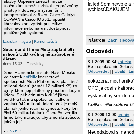
služby. Úspěšné zneužití může
failed.Som newbie a 
útočníkům umožnit získat neoprávněný
rychlosť.DAKUJEM
přístup k dotčeným systémům,
kompromitovat zařízení Cisco Catalyst
SD-WAN a Cisco IOS XE, spustit
libovolný kód, zpřístupnit citlivé
informace nebo narušit dostupnost
postižených systémů.
Nástroje:
Začni sledova
Ladislav Hagara
|
Komentářů: 2
Soud nařídil firmě Meta zaplatit 567
Odpovědi
milionů USD kvůli újmě způsobené
dětem
8.1.2009 00:34
kotrcka
|
dnes 15:33 | IT novinky
Re: napalovanie Solaris
Odpovědět
| |
Sbalit
|
Li
Soud v americkém státě Nové Mexiko
ve čtvrtek
nařídil
internetové
pokazena mechanik
společnosti Meta Platforms zaplatit 567
milionů dolarů (téměř 12 miliard Kč) za
OPC je cosi s kalibrac
újmy, které její platformy působí mladým
lidem. S přihlédnutím k dřívějšímu
vyskusal by som tu n
verdiktu tak má společnost celkem
zaplatit 942 milionů dolarů, což je malý
Keďže tu účet nejde zruši
zlomek jejího ročního výnosu, který loni
činil 60 miliard dolarů. Čtvrteční verdikt
8.1.2009 13:00
cronin
| 
firmě také nařizuje, aby změnila způsob,
Re: napalovanie Solaris
jakým její
Odpovědět
| |
Sbalit
|
Li
…
více »
Neupdatoval si nahod