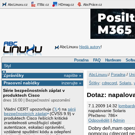
AbcLinuxu.cz
ITBiz.cz
HDmag.cz
AbcPráce.cz
AbcLinuxu
hledá autory
!
Poradna
FAQ
Hardware
Softw
Styl
×
AbcLinuxu
:/
Poradna
/
Uni
Zprávičky
napište »
Pracovní nabídky
inzerujte »
Štítky
:
cdrecord
,
Solaris
,
Série bezpečnostních záplat v
Dotaz: napalova
produktech Cisco
dnes 16:00 | Bezpečnostní upozornění
7.1.2009 14:32
lombard
Vládní CERT upozorňuje (
𝕏
) na
sérii
napalovanie Solaris
bezpečnostních záplat
(CVSS 9.9) v
Přečteno: 786×
produktech Cisco řešících kritické
Odpovědět
|
Admin
zranitelnosti umožňující obejití
autentizace, eskalaci oprávnění,
Dobry deň,mam operač
vzdálené spuštění kódu a odepření
pomocou cdrecord nem