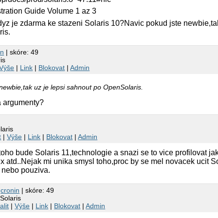
tration Guide Volume 1 az 3
yz je zdarma ke stazeni Solaris 10?Navic pokud jste newbie,tak
is.
in
| skóre: 49
is
Výše
|
Link
|
Blokovat
|
Admin
newbie,tak uz je lepsi sahnout po OpenSolaris.
a argumenty?
laris
t
|
Výše
|
Link
|
Blokovat
|
Admin
oho bude Solaris 11,technologie a snazi se to vice profilovat ja
 atd..Nejak mi unika smysl toho,proc by se mel novacek ucit Sol
e nebo pouziva.
6
cronin
| skóre: 49
Solaris
alit
|
Výše
|
Link
|
Blokovat
|
Admin