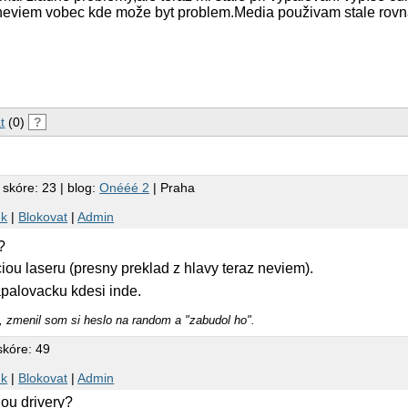
neviem vobec kde može byt problem.Media použivam stale rovn
t
(0)
?
 skóre: 23 | blog:
Onééé 2
| Praha
nk
|
Blokovat
|
Admin
a?
iou laseru (presny preklad z hlavy teraz neviem).
apalovacku kdesi inde.
ť, zmenil som si heslo na random a "zabudol ho".
skóre: 49
nk
|
Blokovat
|
Admin
ou drivery?