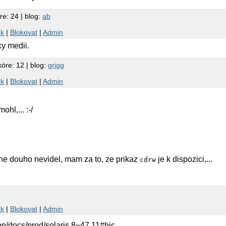
re: 24 | blog:
ab
nk
|
Blokovat
|
Admin
ky medii.
kóre: 12 | blog:
grigg
nk
|
Blokovat
|
Admin
hl,... :-/
ne douho nevidel, mam za to, ze prikaz
je k dispozici,...
cdrw
nk
|
Blokovat
|
Admin
pp/docs/prod/solaris.8~47.11#hic