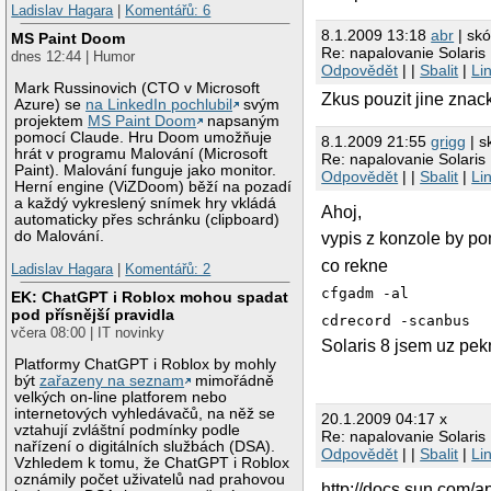
Ladislav Hagara
|
Komentářů: 6
8.1.2009 13:18
abr
| skó
MS Paint Doom
Re: napalovanie Solaris
dnes 12:44 | Humor
Odpovědět
| |
Sbalit
|
Li
Mark Russinovich (CTO v Microsoft
Zkus pouzit jine znac
Azure) se
na LinkedIn pochlubil
svým
projektem
MS Paint Doom
napsaným
pomocí Claude. Hru Doom umožňuje
8.1.2009 21:55
grigg
| s
hrát v programu Malování (Microsoft
Re: napalovanie Solaris
Paint). Malování funguje jako monitor.
Odpovědět
| |
Sbalit
|
Li
Herní engine (ViZDoom) běží na pozadí
a každý vykreslený snímek hry vkládá
Ahoj,
automaticky přes schránku (clipboard)
do Malování.
vypis z konzole by pomo
co rekne
Ladislav Hagara
|
Komentářů: 2
cfgadm -al
EK: ChatGPT i Roblox mohou spadat
pod přísnější pravidla
cdrecord -scanbus
včera 08:00 | IT novinky
Solaris 8 jsem uz pek
Platformy ChatGPT i Roblox by mohly
být
zařazeny na seznam
mimořádně
velkých on-line platforem nebo
internetových vyhledávačů, na něž se
20.1.2009 04:17 x
vztahují zvláštní podmínky podle
Re: napalovanie Solaris
nařízení o digitálních službách (DSA).
Odpovědět
| |
Sbalit
|
Li
Vzhledem k tomu, že ChatGPT i Roblox
oznámily počet uživatelů nad prahovou
http://docs.sun.com/a