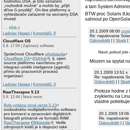
hodnotou DSA, je toto označení
„rozhodně možné“ a mohlo by „přijít
a tam System Adminis
dříve či později“. On-line platformy a
BTW proc Solaris 8,kd
vyhledávače zařazené na seznamy DSA
sahnout po OpenSolar
musejí
…
více »
20.1.2009 08:00
cron
Ladislav Hagara
|
Komentářů: 8
Re: napalovanie Solar
Odpovědět
| |
Sbalit
|
Cloudflare OS
5.8. 17:00 | Zajímavý software
Navic pokud jste 
Společnost Cloudflare
představila
Cloudflare OS
(
GitHub
), tj. open
Mozem sa spytat n
source platformu navrženou pro
integraci umělé inteligence (agentů)
přímo do pracovních procesů
20.1.2009 13:51 x
organizací.
Re: napalovanie So
Odpovědět
| |
Sbali
Ladislav Hagara
|
Komentářů: 0
Protoze hodne z t
RawTherapee 5.13
zvyklemu na Linux
5.8. 12:44 | Nová verze
vlastne potrebuj
Byla vydána nová verze 5.13
svobodného multiplatformního softwaru
20.1.2009 19:0
pro konverzi a zpracování digitálních
Re: napalovanie 
fotografií primárně ve formátů RAW
RawTherapee
(
Wikipedie
). Vedle
Odpovědět
| |
Sb
zdrojových kódů je k dispozici také