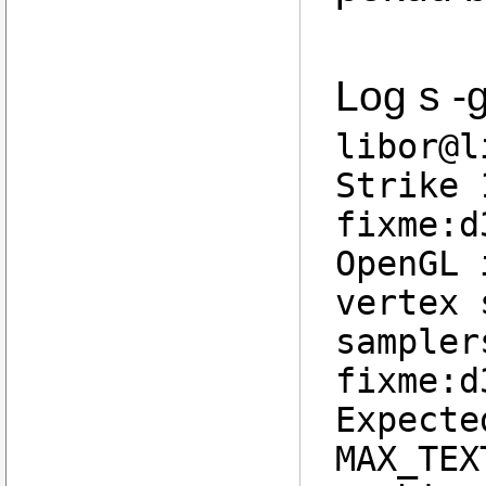
Log s -g
libor@l
Strike 
fixme:d
OpenGL 
vertex 
sampler
fixme:d
Expecte
MAX_TEX