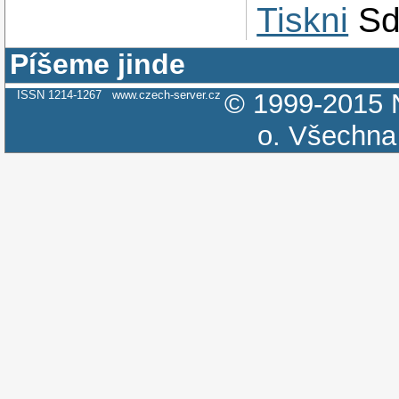
Tiskni
Sd
Píšeme jinde
ISSN 1214-1267
www.czech-server.cz
© 1999-2015
o.
Všechna 