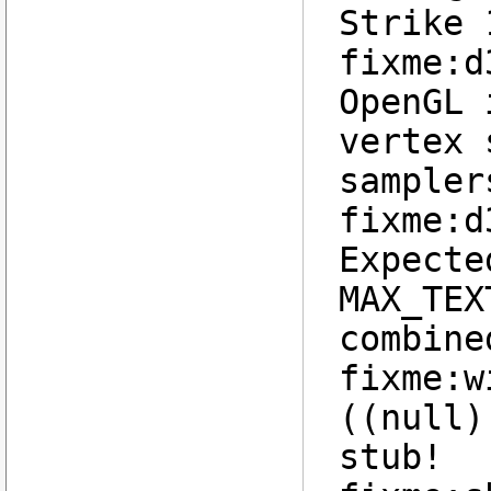
Strike 
fixme:d
OpenGL 
vertex 
sampler
fixme:d
Expecte
MAX_TEX
combine
fixme:w
((null)
stub!