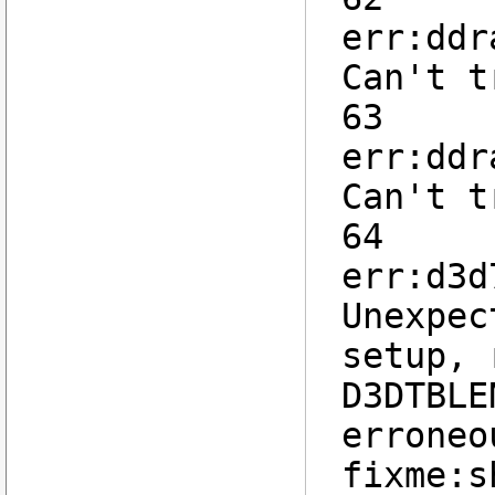
err:ddr
Can't t
63
err:ddr
Can't t
64
err:d3d
Unexpec
setup, 
D3DTBLE
erroneo
fixme:s