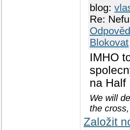
blog:
vla
Re: Nefu
Odpověd
Blokovat
IMHO to
spolecny
na Half 
We will de
the cross,
Založit 