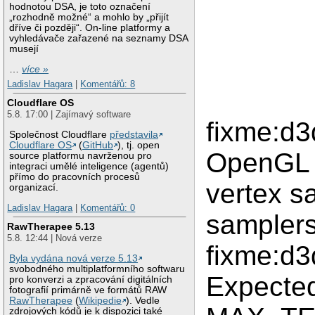
hodnotou DSA, je toto označení
„rozhodně možné“ a mohlo by „přijít
dříve či později“. On-line platformy a
vyhledávače zařazené na seznamy DSA
musejí
…
více »
Ladislav Hagara
|
Komentářů: 8
Cloudflare OS
5.8. 17:00 | Zajímavý software
fixme:d
Společnost Cloudflare
představila
Cloudflare OS
(
GitHub
), tj. open
OpenGL 
source platformu navrženou pro
integraci umělé inteligence (agentů)
přímo do pracovních procesů
vertex s
organizací.
Ladislav Hagara
|
Komentářů: 0
sampler
RawTherapee 5.13
5.8. 12:44 | Nová verze
fixme:d
Byla vydána nová verze 5.13
svobodného multiplatformního softwaru
Expected
pro konverzi a zpracování digitálních
fotografií primárně ve formátů RAW
RawTherapee
(
Wikipedie
). Vedle
zdrojových kódů je k dispozici také