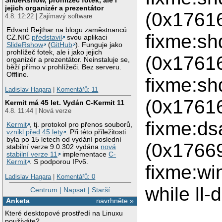
jejich organizér a prezentátor
(0x1761
4.8. 12:22 | Zajímavý software
Edvard Rejthar na blogu zaměstnanců
fixme:s
CZ.NIC
představil
svou aplikaci
SlideRshow
(
GitHub
). Funguje jako
prohlížeč fotek, ale i jako jejich
(0x176160
organizér a prezentátor. Neinstaluje se,
běží přímo v prohlížeči. Bez serveru.
Offline.
fixme:s
Ladislav Hagara
|
Komentářů: 11
(0x176160
Kermit má 45 let. Vydán C-Kermit 11
4.8. 11:44 | Nová verze
fixme:ds
Kermit
, tj. protokol pro přenos souborů,
vznikl před 45 lety
. Při této příležitosti
byla po 15 letech od vydání poslední
(0x17669
stabilní verze 9.0.302 vydána
nová
stabilní verze 11
implementace
C-
Kermit
. S podporou IPv6.
fixme:w
Ladislav Hagara
|
Komentářů: 0
while ll-
Centrum
|
Napsat
|
Starší
Anketa
navrhněte »
Které desktopové prostředí na Linuxu
používáte?