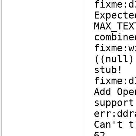
fixme:d
Expecte
MAX_TEX
combine
fixme:w
((null)
stub!
fixme:d
Add Ope
support
err:ddr
Can't t
62