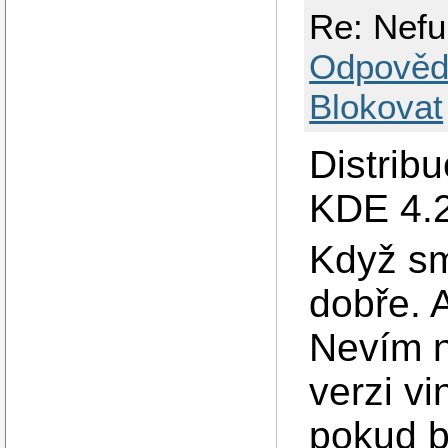
Re: Nefu
Odpověd
Blokovat
Distrib
KDE 4.2
Když sm
dobře. 
Nevím n
verzi v
pokud b