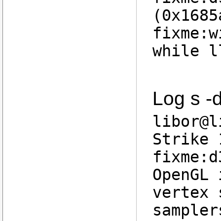
(0x1685
fixme:w
while l
Log s -
libor@l
Strike 
fixme:d
OpenGL 
vertex 
sampler