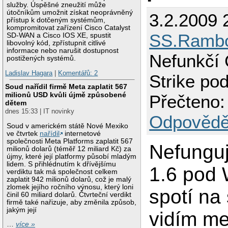
služby. Úspěšné zneužití může
útočníkům umožnit získat neoprávněný
3.2.2009 
přístup k dotčeným systémům,
kompromitovat zařízení Cisco Catalyst
SS.Ramb
SD-WAN a Cisco IOS XE, spustit
libovolný kód, zpřístupnit citlivé
informace nebo narušit dostupnost
Nefunkčí 
postižených systémů.
Ladislav Hagara
|
Komentářů: 2
Strike po
Soud nařídil firmě Meta zaplatit 567
milionů USD kvůli újmě způsobené
Přečteno:
dětem
dnes 15:33 | IT novinky
Odpovědě
Soud v americkém státě Nové Mexiko
ve čtvrtek
nařídil
internetové
společnosti Meta Platforms zaplatit 567
Nefungu
milionů dolarů (téměř 12 miliard Kč) za
újmy, které její platformy působí mladým
lidem. S přihlédnutím k dřívějšímu
1.6 pod 
verdiktu tak má společnost celkem
zaplatit 942 milionů dolarů, což je malý
zlomek jejího ročního výnosu, který loni
spotí na
činil 60 miliard dolarů. Čtvrteční verdikt
firmě také nařizuje, aby změnila způsob,
jakým její
vidím m
…
více »