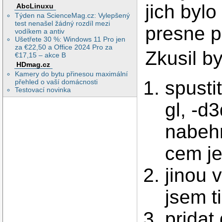
jich bylo
AbcLinuxu
Týden na ScienceMag.cz: Vylepšený
test nenašel žádný rozdíl mezi
presne p
vodíkem a antiv
Ušetřete 30 %: Windows 11 Pro jen
za €22,50 a Office 2024 Pro za
Zkusil b
€17,15 – akce B
HDmag.cz
Kamery do bytu přinesou maximální
spusti
přehled o vaší domácnosti
Testovací novinka
gl, -d
nabeh
cem j
jinou v
jsem t
pridat