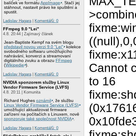
MAX_TE
balíček ve formátu
AppImage
. Stačí jej
stáhnout, nastavit právo ke spuštění a
>combin
spustit.
Ladislav Hagara
|
Komentářů: 0
fixme:w
FFmpeg 9.0 "Lei"
4.8. 20:44 | Zajímavý článek
((null),
Jean-Baptiste Kempf na svém blogu
představil novou verzi 9.0 "Lei"
kolekce
fixme:x
svobodného softwaru umožňujícího
nahrávání, konverzi a streamovaní
digitálního zvuku a obrazu
FFmpeg
Cannot 
(
Wikipedie
).
Ladislav Hagara
|
Komentářů: 0
to 16
NVIDIA sponzorem služby Linux
Vendor Firmware Service (LVFS)
fixme:s
4.8. 20:11 | Komunita
Richard Hughes
oznámil
, že službu
(0x1761
Linux Vendor Firmware Service (LVFS)
umožňující aktualizovat firmware
zařízení na počítačích s Linuxem, nově
0x10fde
sponzoruje také společnost NVIDIA
.
Ladislav Hagara
|
Komentářů: 0
fixme:sh
SlideRshow, prohlížeč fotek, ale i