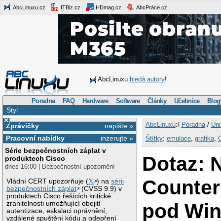
AbcLinuxu.cz
ITBiz.cz
HDmag.cz
AbcPráce.cz
AbcLinuxu
hledá autory
!
Poradna
FAQ
Hardware
Software
Články
Učebnice
Blog
Styl
×
AbcLinuxu
:/
Poradna
/
Uni
Zprávičky
napište »
Pracovní nabídky
inzerujte »
Štítky
:
emulace
,
grafika
,
Série bezpečnostních záplat v
Dotaz: 
produktech Cisco
dnes 16:00 | Bezpečnostní upozornění
Counter
Vládní CERT upozorňuje (
𝕏
) na
sérii
bezpečnostních záplat
(CVSS 9.9) v
produktech Cisco řešících kritické
pod Wi
zranitelnosti umožňující obejití
autentizace, eskalaci oprávnění,
vzdálené spuštění kódu a odepření