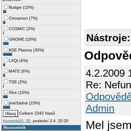
Budgie
(
10%
)
Cinnamon
(
7%
)
COSMIC
(
2%
)
Nástroje:
GNOME
(
18%
)
KDE Plasma
(
30%
)
Odpově
LXQt
(
6%
)
4.2.2009 
MATE
(
6%
)
Re: Nefun
TDE
(
2%
)
Xfce
(
15%
)
Odpovědě
jiné/žádné
(
23%
)
Admin
Celkem 2342 hlasů
Komentářů: 30
, poslední 3.4. 20:20
Mel jsem
Rozcestník