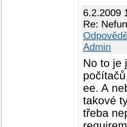
6.2.2009 
Re: Nefun
Odpovědě
Admin
No to je
počítačů
ee. A ne
takové ty
třeba ne
require