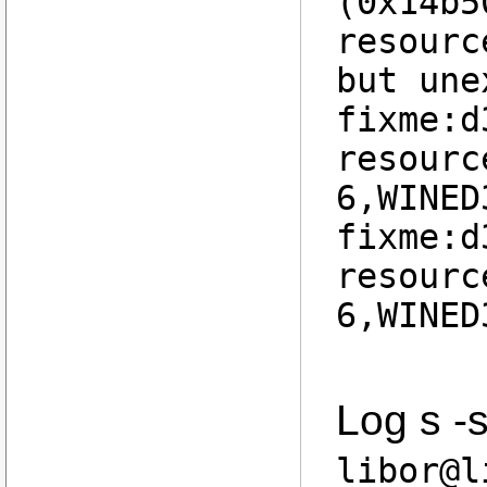
(0x14b5
resourc
but une
fixme:d
resourc
6,WINED
fixme:d
resourc
6,WINED
Log s -
libor@l