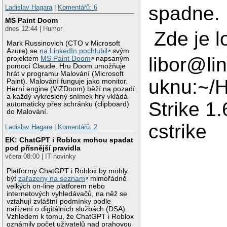
spadne.
Ladislav Hagara
|
Komentářů: 6
MS Paint Doom
dnes 12:44 | Humor
Zde je l
Mark Russinovich (CTO v Microsoft
Azure) se
na LinkedIn pochlubil
svým
libor@li
projektem
MS Paint Doom
napsaným
pomocí Claude. Hru Doom umožňuje
hrát v programu Malování (Microsoft
uknu:~/H
Paint). Malování funguje jako monitor.
Herní engine (ViZDoom) běží na pozadí
a každý vykreslený snímek hry vkládá
Strike 1
automaticky přes schránku (clipboard)
do Malování.
cstrike
Ladislav Hagara
|
Komentářů: 2
EK: ChatGPT i Roblox mohou spadat
pod přísnější pravidla
včera 08:00 | IT novinky
Platformy ChatGPT i Roblox by mohly
být
zařazeny na seznam
mimořádně
velkých on-line platforem nebo
internetových vyhledávačů, na něž se
vztahují zvláštní podmínky podle
nařízení o digitálních službách (DSA).
Vzhledem k tomu, že ChatGPT i Roblox
oznámily počet uživatelů nad prahovou