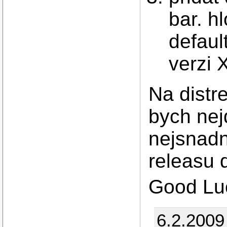
bar. hl
default
verzi X
Na distr
bych nejd
nejsnadn
releasu 
Good Luc
6.2.2009