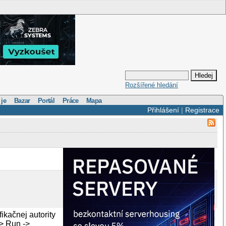
Rozšířené hledání
 je
Bazar
Portál
Práce
Mapa
Přihlášení
|
Registrace
ikačnej autority
-> Run ->