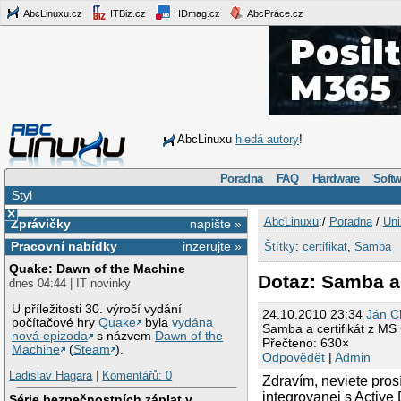
AbcLinuxu.cz
ITBiz.cz
HDmag.cz
AbcPráce.cz
AbcLinuxu
hledá autory
!
Poradna
FAQ
Hardware
Softw
Styl
×
AbcLinuxu
:/
Poradna
/
Uni
Zprávičky
napište »
Pracovní nabídky
inzerujte »
Štítky
:
certifikat
,
Samba
Quake: Dawn of the Machine
Dotaz: Samba a 
dnes 04:44 | IT novinky
U příležitosti 30. výročí vydání
24.10.2010 23:34
Ján C
počítačové hry
Quake
byla
vydána
Samba a certifikát z MS
nová epizoda
s názvem
Dawn of the
Přečteno: 630×
Machine
(
Steam
).
Odpovědět
|
Admin
Ladislav Hagara
|
Komentářů: 0
Zdravím, neviete pros
integrovanej s Active
Série bezpečnostních záplat v