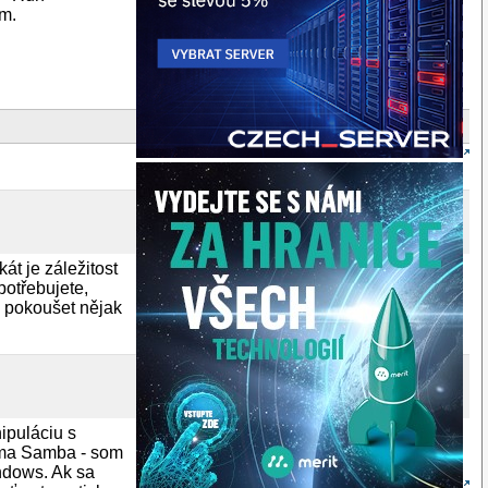
em.
át je záležitost
potřebujete,
o pokoušet nějak
ipuláciu s
a ma Samba - som
ndows. Ak sa