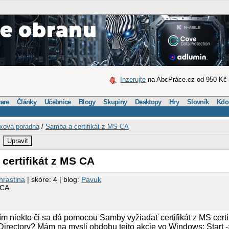
Inzerujte
na AbcPráce.cz od 950 Kč
are
Články
Učebnice
Blogy
Skupiny
Desktopy
Hry
Slovník
Kdo
xová poradna
/
Samba a certifikát z MS CA
Upravit
certifikát z MS CA
hrastina
| skóre: 4 | blog:
Pavuk
 CA
ím niekto či sa dá pomocou Samby vyžiadať certifikát z MS certif
 Directory? Mám na mysli obdobu tejto akcie vo Windows: Start 