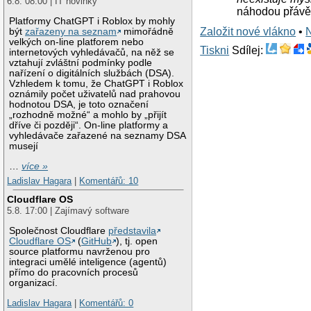
6.8. 08:00 | IT novinky
náhodou přávě 
Platformy ChatGPT i Roblox by mohly
Založit nové vlákno
•
být
zařazeny na seznam
mimořádně
velkých on-line platforem nebo
Tiskni
Sdílej:
internetových vyhledávačů, na něž se
vztahují zvláštní podmínky podle
nařízení o digitálních službách (DSA).
Vzhledem k tomu, že ChatGPT i Roblox
oznámily počet uživatelů nad prahovou
hodnotou DSA, je toto označení
„rozhodně možné“ a mohlo by „přijít
dříve či později“. On-line platformy a
vyhledávače zařazené na seznamy DSA
musejí
…
více »
Ladislav Hagara
|
Komentářů: 10
Cloudflare OS
5.8. 17:00 | Zajímavý software
Společnost Cloudflare
představila
Cloudflare OS
(
GitHub
), tj. open
source platformu navrženou pro
integraci umělé inteligence (agentů)
přímo do pracovních procesů
organizací.
Ladislav Hagara
|
Komentářů: 0