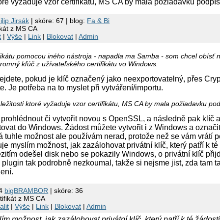
ktoré vyžaduje vzor certifikátu, MS CA by mala požiadavku podpí
ilip Jirsák
| skóre: 67 | blog:
Fa & Bi
ikát z MS CA
t
|
Výše
|
Link
|
Blokovat
|
Admin
ifikátu pomocou iného nástroja - napadla ma Samba - som chcel obísť
romný kľúč z užívateľského certifikátu vo Windows.
jdete, pokud je klíč označený jako neexportovatelný, přes Cryp
 Je potřeba na to myslet při vytváření/importu.
áležitosti ktoré vyžaduje vzor certifikátu, MS CA by mala požiadavku po
 prohlédnout či vytvořit novou s OpenSSL, a následně pak klíč 
rtovat do Windows. Žádost můžete vytvořit i z Windows a označit 
Já tuhle možnost ale používám nerad, protože než se vám vrátí
tuje myslím možnost, jak zazálohovat privátní klíč, který patří k té
tím odešel disk nebo se pokazily Windows, o privátní klíč přijd
plugin tak podrobně nezkoumal, takže si nejsme jist, zda tam 
ení.
24
bigBRAMBOR
| skóre: 36
ifikát z MS CA
alit
|
Výše
|
Link
|
Blokovat
|
Admin
ím možnost, jak zazálohovat privátní klíč, který patří k té žádost