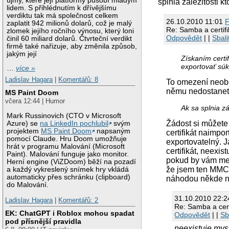
újmy, které její platformy působí mladým
splnia záležitosti 
lidem. S přihlédnutím k dřívějšímu
verdiktu tak má společnost celkem
26.10.2010 11:01
F
zaplatit 942 milionů dolarů, což je malý
Re: Samba a certif
zlomek jejího ročního výnosu, který loni
Odpovědět
| |
Sbali
činil 60 miliard dolarů. Čtvrteční verdikt
firmě také nařizuje, aby změnila způsob,
jakým její
Získaním cert
exportovať súk
…
více »
Ladislav Hagara
|
Komentářů: 8
To omezení neobe
němu nedostanete.
MS Paint Doom
včera 12:44 | Humor
Ak sa splnia z
Mark Russinovich (CTO v Microsoft
Žádost si můžete
Azure) se
na LinkedIn pochlubil
svým
projektem
MS Paint Doom
napsaným
certifikát naimpo
pomocí Claude. Hru Doom umožňuje
exportovatelný. 
hrát v programu Malování (Microsoft
certifikát, neexis
Paint). Malování funguje jako monitor.
pokud by vám mezi
Herní engine (ViZDoom) běží na pozadí
že jsem ten MMC 
a každý vykreslený snímek hry vkládá
automaticky přes schránku (clipboard)
náhodou někde n
do Malování.
31.10.2010 22:
Ladislav Hagara
|
Komentářů: 2
Re: Samba a cert
EK: ChatGPT i Roblox mohou spadat
Odpovědět
| |
Sb
pod přísnější pravidla
neexistuje mysl