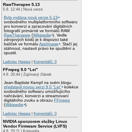
RawTherapee 5.13
5.8. 12:44 | Nová verze
Byla vydána nová verze 5.13
svobodného multiplatformního softwaru
pro konverzi a zpracování digitálních
fotografií primárně ve formátů RAW
RawTherapee
(
Wikipedie
). Vedle
zdrojových kódů je k dispozici také
balíček ve formátu
AppImage
. Stačí jej
stáhnout, nastavit právo ke spuštění a
spustit.
Ladislav Hagara
|
Komentářů: 0
FFmpeg 9.0 "Lei"
4.8. 20:44 | Zajímavý článek
Jean-Baptiste Kempf na svém blogu
představil novou verzi 9.0 "Lei"
kolekce
svobodného softwaru umožňujícího
nahrávání, konverzi a streamovaní
digitálního zvuku a obrazu
FFmpeg
(
Wikipedie
).
Ladislav Hagara
|
Komentářů: 0
NVIDIA sponzorem služby Linux
Vendor Firmware Service (LVFS)
4.8. 20:11 | Komunita