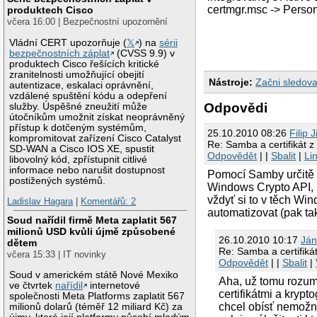
certmgr.msc -> Persona
produktech Cisco
včera 16:00 | Bezpečnostní upozornění
Vládní CERT upozorňuje (
𝕏
) na
sérii
bezpečnostních záplat
(CVSS 9.9) v
produktech Cisco řešících kritické
zranitelnosti umožňující obejití
Nástroje:
Začni sledova
autentizace, eskalaci oprávnění,
vzdálené spuštění kódu a odepření
Odpovědi
služby. Úspěšné zneužití může
útočníkům umožnit získat neoprávněný
přístup k dotčeným systémům,
25.10.2010 08:26
Filip 
kompromitovat zařízení Cisco Catalyst
Re: Samba a certifikát 
SD-WAN a Cisco IOS XE, spustit
Odpovědět
| |
Sbalit
|
Li
libovolný kód, zpřístupnit citlivé
informace nebo narušit dostupnost
Pomocí Samby určitě ne
postižených systémů.
Windows Crypto API, m
vždyť si to v těch Wi
Ladislav Hagara
|
Komentářů: 2
automatizovat (pak ta
Soud nařídil firmě Meta zaplatit 567
milionů USD kvůli újmě způsobené
26.10.2010 10:17
Ján
dětem
Re: Samba a certifik
včera 15:33 | IT novinky
Odpovědět
| |
Sbalit
|
Soud v americkém státě Nové Mexiko
Aha, už tomu rozu
ve čtvrtek
nařídil
internetové
certifikátmi a kryp
společnosti Meta Platforms zaplatit 567
chcel obísť nemožn
milionů dolarů (téměř 12 miliard Kč) za