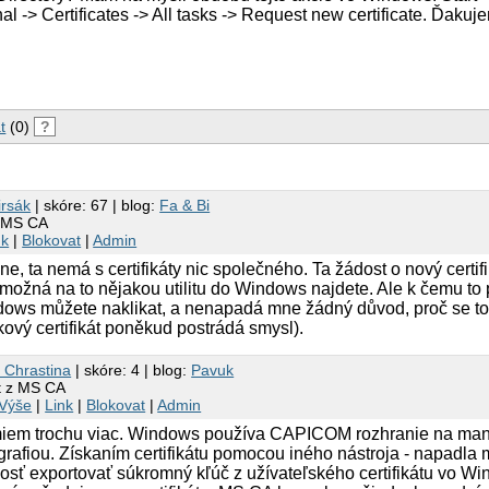
l -> Certificates -> All tasks -> Request new certificate. Ďakuj
t
(0)
?
Jirsák
| skóre: 67 | blog:
Fa & Bi
z MS CA
nk
|
Blokovat
|
Admin
, ta nemá s certifikáty nic společného. Ta žádost o nový certifik
ožná na to nějakou utilitu do Windows najdete. Ale k čemu to 
ndows můžete naklikat, a nenapadá mne žádný důvod, proč se t
kový certifikát poněkud postrádá smysl).
 Chrastina
| skóre: 4 | blog:
Pavuk
át z MS CA
Výše
|
Link
|
Blokovat
|
Admin
miem trochu viac. Windows používa CAPICOM rozhranie na man
tografiou. Získaním certifikátu pomocou iného nástroja - napadl
osť exportovať súkromný kľúč z užívateľského certifikátu vo Wi