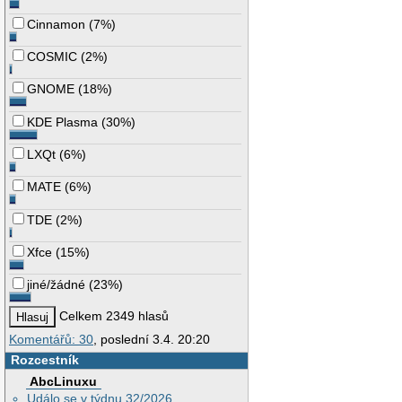
Cinnamon
(
7%
)
COSMIC
(
2%
)
GNOME
(
18%
)
KDE Plasma
(
30%
)
LXQt
(
6%
)
MATE
(
6%
)
TDE
(
2%
)
Xfce
(
15%
)
jiné/žádné
(
23%
)
Celkem 2349 hlasů
Komentářů: 30
, poslední 3.4. 20:20
Rozcestník
AbcLinuxu
Událo se v týdnu 32/2026