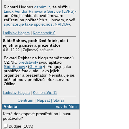
Richard Hughes
oznámil
, že službu
Linux Vendor Firmware Service (LVFS)
umožňující aktualizovat firmware
zařízení na počítačích s Linuxem, nově
sponzoruje také společnost NVIDIA
.
Ladislav Hagara
|
Komentářů: 0
SlideRshow, prohlížeč fotek, ale i
jejich organizér a prezentátor
4.8. 12:22 | Zajímavý software
Edvard Rejthar na blogu zaměstnanců
CZ.NIC
představil
svou aplikaci
SlideRshow
(
GitHub
). Funguje jako
prohlížeč fotek, ale i jako jejich
organizér a prezentátor. Neinstaluje se,
běží přímo v prohlížeči. Bez serveru.
Offline.
Ladislav Hagara
|
Komentářů: 11
Centrum
|
Napsat
|
Starší
Anketa
navrhněte »
Které desktopové prostředí na Linuxu
používáte?
Budgie
(
10%
)