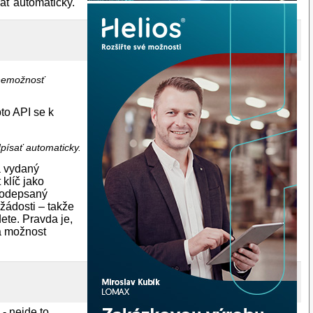
sať automaticky.
 nemožnosť
to API se k
dpísať automaticky.
a vydaný
klíč jako
 podepsaný
 žádosti – takže
ete. Pravda je,
ta možnost
i
- nejde to