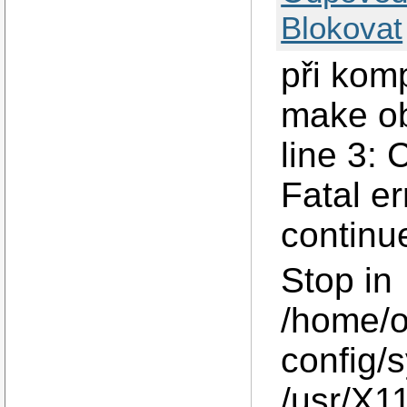
Blokovat
při kom
make obj
line 3: 
Fatal e
continu
Stop in
/home/o
config/
/usr/X1