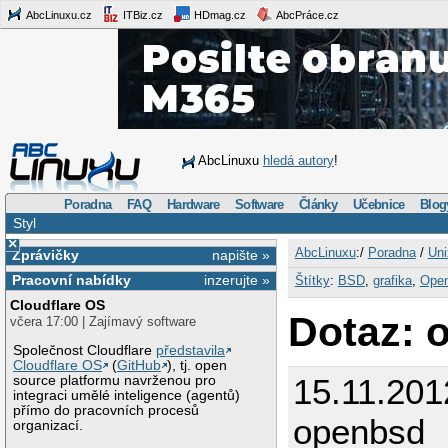
AbcLinuxu.cz
ITBiz.cz
HDmag.cz
AbcPráce.cz
AbcLinuxu
hledá autory
!
Poradna
FAQ
Hardware
Software
Články
Učebnice
Blog
Styl
×
AbcLinuxu
:/
Poradna
/
Uni
Zprávičky
napište »
Pracovní nabídky
inzerujte »
Štítky
:
BSD
,
grafika
,
Ope
Cloudflare OS
Dotaz: 
včera 17:00 | Zajímavý software
Společnost Cloudflare
představila
Cloudflare OS
(
GitHub
), tj. open
15.11.201
source platformu navrženou pro
integraci umělé inteligence (agentů)
přímo do pracovních procesů
openbsd
organizací.