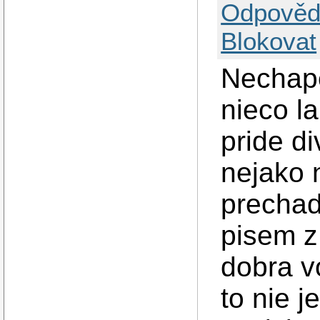
Odpověd
Blokovat
Nechape
nieco l
pride d
nejako 
prechad
pisem 
dobra v
to nie 