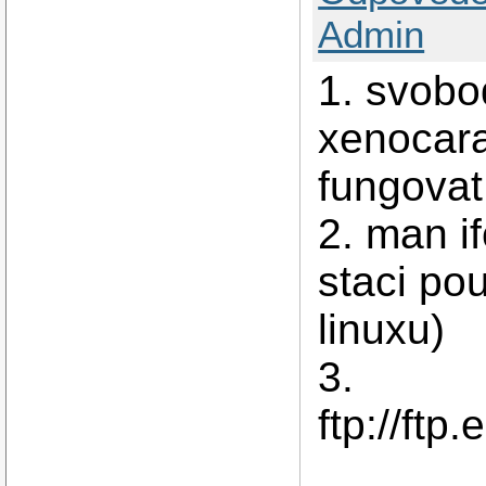
Admin
1. svobo
xenocara
fungovat
2. man if
staci pou
linuxu)
3.
ftp://ft