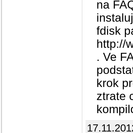
na FAQ
instalu
fdisk p
http:/
. Ve F
podsta
krok p
ztrate 
kompil
17.11.2012