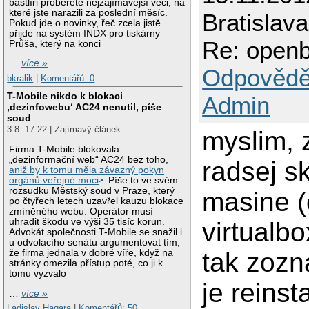
bastlíři proberete nejzajímavější věci, na
které jste narazili za poslední měsíc.
Bratislava
Pokud jde o novinky, řeč zcela jistě
přijde na systém INDX pro tiskárny
Re: open
Průša, který na konci
…
více »
Odpovědě
bkralik
|
Komentářů: 0
T-Mobile nikdo k blokaci
Admin
‚dezinfowebu‘ AC24 nenutil, píše
soud
3.8. 17:22 | Zajímavý článek
myslim, 
Firma T-Mobile blokovala
„dezinformační web“ AC24 bez toho,
radsej s
aniž by k tomu měla závazný pokyn
orgánů veřejné moci
. Píše to ve svém
rozsudku Městský soud v Praze, který
masine (
po čtyřech letech uzavřel kauzu blokace
zmíněného webu. Operátor musí
uhradit škodu ve výši 35 tisíc korun.
virtualb
Advokát společnosti T-Mobile se snažil i
u odvolacího senátu argumentovat tím,
tak zozn
že firma jednala v dobré víře, když na
stránky omezila přístup poté, co ji k
tomu vyzvalo
je reinst
…
více »
Ladislav Hagara
|
Komentářů: 50