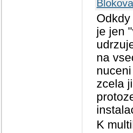
Blokova
Odkdy 
je jen
udrzuje
na vse
nuceni 
zcela j
protoze
instala
K mult