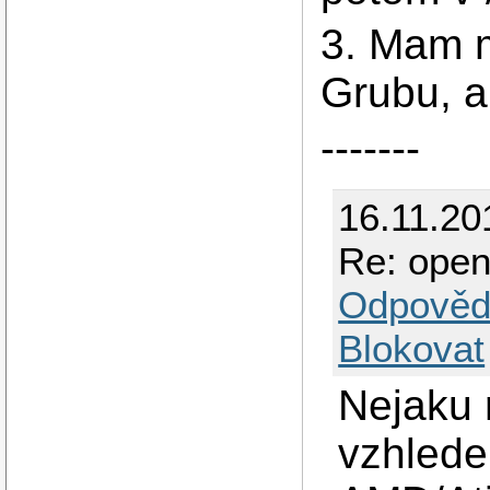
3. Mam m
Grubu, 
-------
16.11.20
Re: ope
Odpověd
Blokovat
Nejaku 
vzhlede