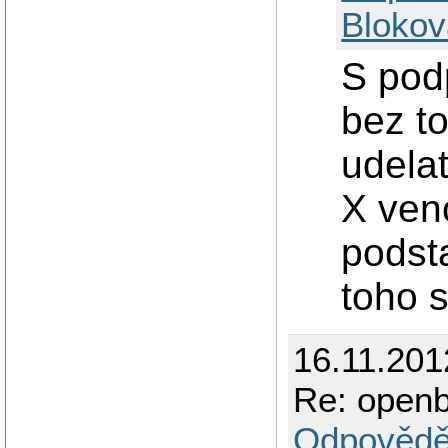
Blokov
S pod
bez t
udelat
X ven
podst
toho s
16.11.201
Re: open
Odpovědě