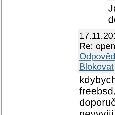
J
d
17.11.20
Re: ope
Odpověd
Blokovat
kdybych
freebsd
doporuč
nevyvíj