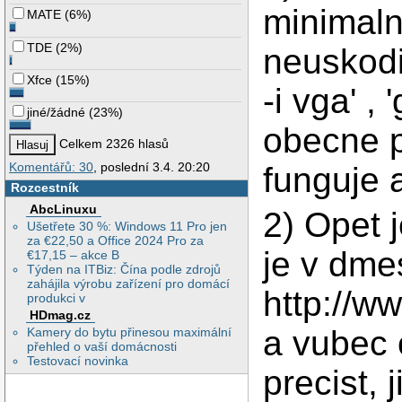
minimaln
MATE
(
6%
)
TDE
(
2%
)
neuskodi
Xfce
(
15%
)
-i vga' , 
jiné/žádné
(
23%
)
obecne p
Celkem 2326 hlasů
Komentářů: 30
, poslední 3.4. 20:20
funguje 
Rozcestník
AbcLinuxu
2) Opet j
Ušetřete 30 %: Windows 11 Pro jen
za €22,50 a Office 2024 Pro za
je v dme
€17,15 – akce B
Týden na ITBiz: Čína podle zdrojů
zahájila výrobu zařízení pro domácí
http://w
produkci v
HDmag.cz
a vubec 
Kamery do bytu přinesou maximální
přehled o vaší domácnosti
Testovací novinka
precist,