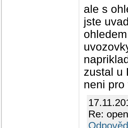
ale s oh
jste uvad
ohledem 
uvozovky
naprikla
zustal u
neni pro
17.11.20
Re: ope
Odpověd