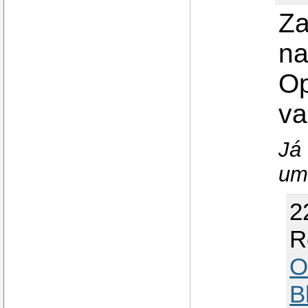
Za
na
O
va
Já 
um
2
R
O
B