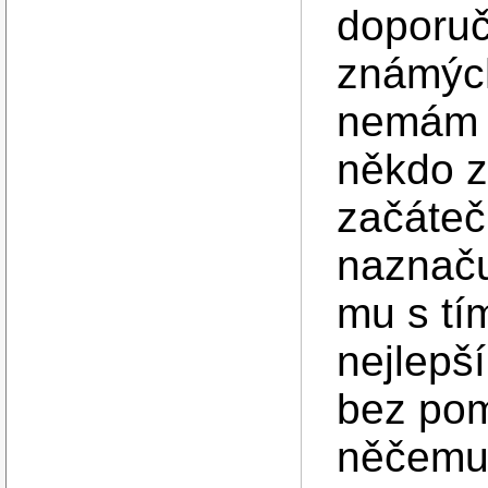
doporuč
známých
nemám p
někdo 
začáteč
naznaču
mu s tí
nejlepš
bez pomo
něčemu 