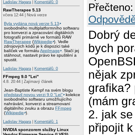
Ladislav Hagara
|
Komentářů: 0
Přečteno:
RawTherapee 5.13
včera 12:44 | Nová verze
Odpovědě
Byla vydána nová verze 5.13
svobodného multiplatformního softwaru
Dobrý de
pro konverzi a zpracování digitálních
fotografií primárně ve formátů RAW
RawTherapee
(
Wikipedie
). Vedle
bych por
zdrojových kódů je k dispozici také
balíček ve formátu
AppImage
. Stačí jej
stáhnout, nastavit právo ke spuštění a
OpenBSD
spustit.
Ladislav Hagara
|
Komentářů: 0
nějak zp
FFmpeg 9.0 "Lei"
4.8. 20:44 | Zajímavý článek
grafika? 
Jean-Baptiste Kempf na svém blogu
představil novou verzi 9.0 "Lei"
kolekce
(mám graf
svobodného softwaru umožňujícího
nahrávání, konverzi a streamovaní
digitálního zvuku a obrazu
FFmpeg
2. jak s
(
Wikipedie
).
Ladislav Hagara
|
Komentářů: 1
připojit k
NVIDIA sponzorem služby Linux
Vendor Firmware Service (LVFS)