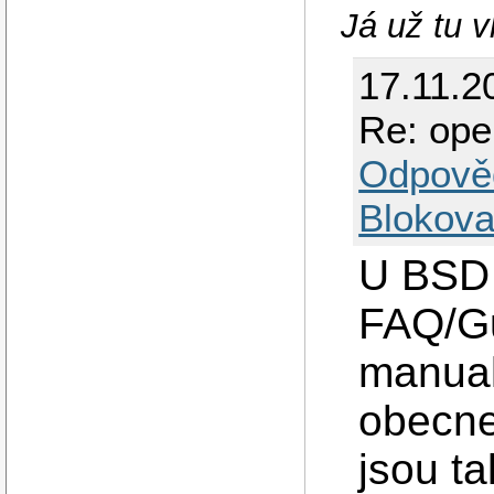
Já už tu 
17.11.2
Re: op
Odpově
Blokova
U BSD 
FAQ/G
manual
obecne
jsou ta