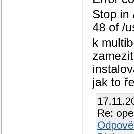
Stop in
48 of /
k multib
zamezit 
instalov
jak to ře
17.11.2
Re: op
Odpově