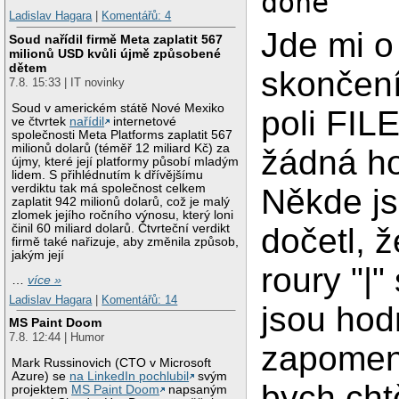
done
Ladislav Hagara
|
Komentářů: 4
Jde mi o
Soud nařídil firmě Meta zaplatit 567
milionů USD kvůli újmě způsobené
dětem
skončení
7.8. 15:33 | IT novinky
Soud v americkém státě Nové Mexiko
poli FIL
ve čtvrtek
nařídil
internetové
společnosti Meta Platforms zaplatit 567
milionů dolarů (téměř 12 miliard Kč) za
žádná h
újmy, které její platformy působí mladým
lidem. S přihlédnutím k dřívějšímu
verdiktu tak má společnost celkem
Někde j
zaplatit 942 milionů dolarů, což je malý
zlomek jejího ročního výnosu, který loni
činil 60 miliard dolarů. Čtvrteční verdikt
dočetl, ž
firmě také nařizuje, aby změnila způsob,
jakým její
roury "|"
…
více »
Ladislav Hagara
|
Komentářů: 14
jsou hod
MS Paint Doom
7.8. 12:44 | Humor
zapomenu
Mark Russinovich (CTO v Microsoft
Azure) se
na LinkedIn pochlubil
svým
bych cht
projektem
MS Paint Doom
napsaným