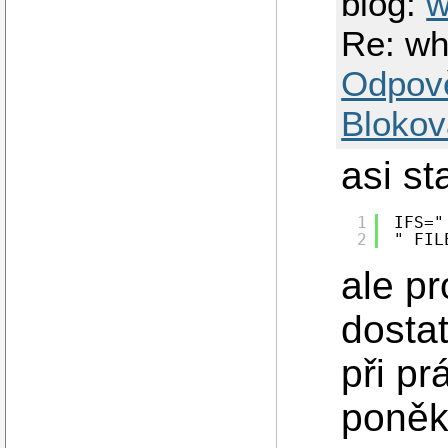
blog:
Re: wh
Odpov
Blokov
asi st
1
IFS="
2
" FIL
ale pr
dostat
při pr
poněk