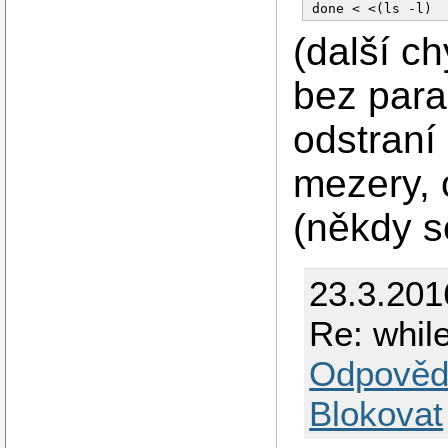
(další ch
bez para
odstraní
mezery, 
(někdy s
23.3.201
Re: whil
Odpověd
Blokovat