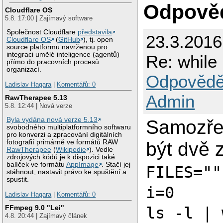
Odpově
Cloudflare OS
5.8. 17:00 | Zajímavý software
Společnost Cloudflare
představila
23.3.2016
Cloudflare OS
(
GitHub
), tj. open
source platformu navrženou pro
integraci umělé inteligence (agentů)
Re: while
přímo do pracovních procesů
organizací.
Odpovědě
Ladislav Hagara
|
Komentářů: 0
Admin
RawTherapee 5.13
5.8. 12:44 | Nová verze
Byla vydána nová verze 5.13
Samozřej
svobodného multiplatformního softwaru
pro konverzi a zpracování digitálních
být dvě 
fotografií primárně ve formátů RAW
RawTherapee
(
Wikipedie
). Vedle
zdrojových kódů je k dispozici také
balíček ve formátu
AppImage
. Stačí jej
FILES=""
stáhnout, nastavit právo ke spuštění a
spustit.
i=0
Ladislav Hagara
|
Komentářů: 0
FFmpeg 9.0 "Lei"
ls -l | 
4.8. 20:44 | Zajímavý článek