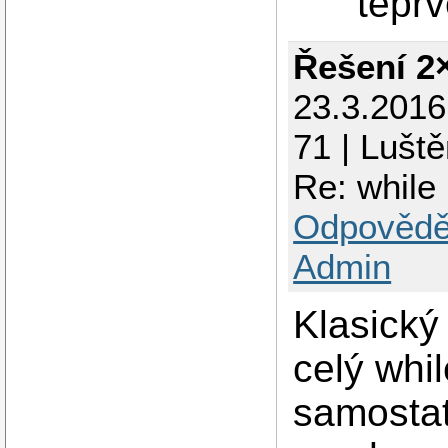
teprv
Řešení 2
23.3.201
71 | Luště
Re: while
Odpovědě
Admin
Klasický 
celý whi
samostat