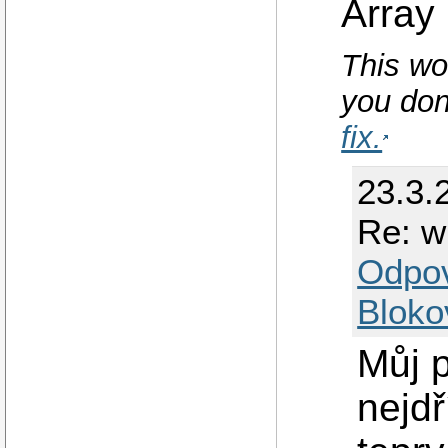
Array
This wo
you don
fix.
23.3.
Re: w
Odpo
Bloko
Můj p
nejdř