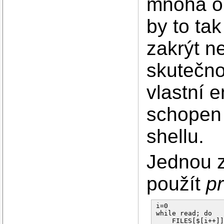
mnoha oh
by to ta
zakrýt n
skutečno
vlastní 
schopen
shellu.
Jednou z
použít
pr
i=0

while read; do

    FILES[$[i++]]