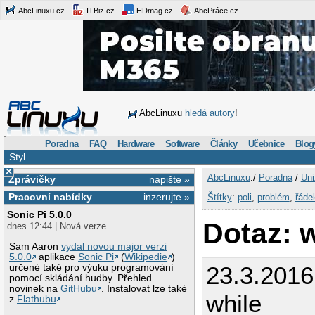
AbcLinuxu.cz
ITBiz.cz
HDmag.cz
AbcPráce.cz
AbcLinuxu
hledá autory
!
Poradna
FAQ
Hardware
Software
Články
Učebnice
Blog
Styl
×
AbcLinuxu
:/
Poradna
/
Uni
Zprávičky
napište »
Pracovní nabídky
inzerujte »
Štítky
:
poli
,
problém
,
řáde
Sonic Pi 5.0.0
Dotaz: 
dnes 12:44 | Nová verze
Sam Aaron
vydal novou major verzi
5.0.0
aplikace
Sonic Pi
(
Wikipedie
)
23.3.2016
určené také pro výuku programování
pomocí skládání hudby. Přehled
novinek na
GitHubu
. Instalovat lze také
while
z
Flathubu
.