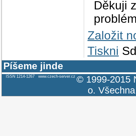
Děkuji 
problém
Založit 
Tiskni
Sd
Píšeme jinde
ISSN 1214-1267
www.czech-server.cz
© 1999-2015
o.
Všechna 