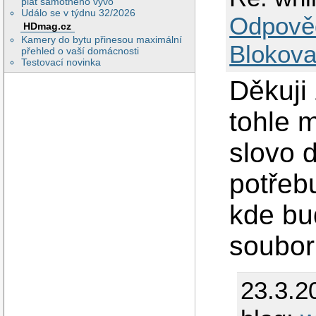
plat samotného vývo
Událo se v týdnu 32/2026
Odpově
HDmag.cz
Kamery do bytu přinesou maximální
Blokova
přehled o vaší domácnosti
Testovací novinka
Děkuji
tohle 
slovo d
potřebu
kde bu
souboru
23.3.2