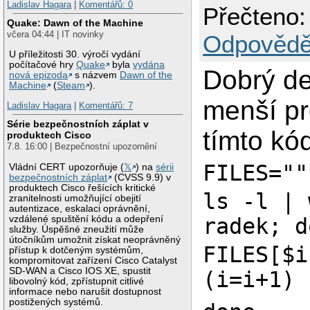
Ladislav Hagara
|
Komentářů: 0
Přečteno:
Quake: Dawn of the Machine
včera 04:44 | IT novinky
Odpovědě
U příležitosti 30. výročí vydání
počítačové hry
Quake
byla
vydána
Dobrý d
nová epizoda
s názvem
Dawn of the
Machine
(
Steam
).
menší p
Ladislav Hagara
|
Komentářů: 7
Série bezpečnostních záplat v
tímto kó
produktech Cisco
7.8. 16:00 | Bezpečnostní upozornění
FILES=""
Vládní CERT upozorňuje (
𝕏
) na
sérii
bezpečnostních záplat
(CVSS 9.9) v
produktech Cisco řešících kritické
ls -l | 
zranitelnosti umožňující obejití
autentizace, eskalaci oprávnění,
vzdálené spuštění kódu a odepření
radek; d
služby. Úspěšné zneužití může
útočníkům umožnit získat neoprávněný
FILES[$i
přístup k dotčeným systémům,
kompromitovat zařízení Cisco Catalyst
SD-WAN a Cisco IOS XE, spustit
(i=i+1)
libovolný kód, zpřístupnit citlivé
informace nebo narušit dostupnost
postižených systémů.