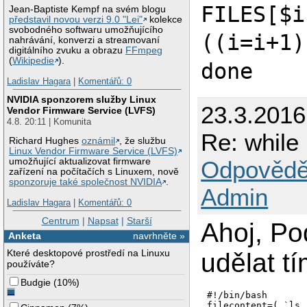
FILES[$i
Jean-Baptiste Kempf na svém blogu
představil novou verzi 9.0 "Lei"
kolekce
svobodného softwaru umožňujícího
((i=i+1)
nahrávání, konverzi a streamovaní
digitálního zvuku a obrazu
FFmpeg
(
Wikipedie
).
done
Ladislav Hagara
|
Komentářů: 0
NVIDIA sponzorem služby Linux
23.3.201
Vendor Firmware Service (LVFS)
4.8. 20:11 | Komunita
Re: while
Richard Hughes
oznámil
, že službu
Linux Vendor Firmware Service (LVFS)
Odpovědě
umožňující aktualizovat firmware
zařízení na počítačích s Linuxem, nově
sponzoruje také společnost NVIDIA
.
Admin
Ladislav Hagara
|
Komentářů: 0
Centrum
|
Napsat
|
Starší
Ahoj, P
Anketa
navrhněte »
Které desktopové prostředí na Linuxu
udělat t
používáte?
Budgie
(
10%
)
#!/bin/bash 
