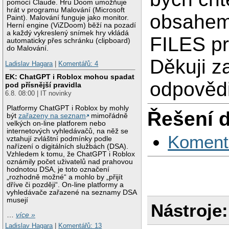
pomocí Claude. Hru Doom umožňuje
hrát v programu Malování (Microsoft
obsahem 
Paint). Malování funguje jako monitor.
Herní engine (ViZDoom) běží na pozadí
a každý vykreslený snímek hry vkládá
FILES pr
automaticky přes schránku (clipboard)
do Malování.
Děkuji z
Ladislav Hagara
|
Komentářů: 4
EK: ChatGPT i Roblox mohou spadat
odpovědi
pod přísnější pravidla
6.8. 08:00 | IT novinky
Platformy ChatGPT i Roblox by mohly
Řešení 
být
zařazeny na seznam
mimořádně
velkých on-line platforem nebo
internetových vyhledávačů, na něž se
Koment
vztahují zvláštní podmínky podle
nařízení o digitálních službách (DSA).
Vzhledem k tomu, že ChatGPT i Roblox
oznámily počet uživatelů nad prahovou
hodnotou DSA, je toto označení
„rozhodně možné“ a mohlo by „přijít
dříve či později“. On-line platformy a
vyhledávače zařazené na seznamy DSA
musejí
Nástroje:
…
více »
Ladislav Hagara
|
Komentářů: 13