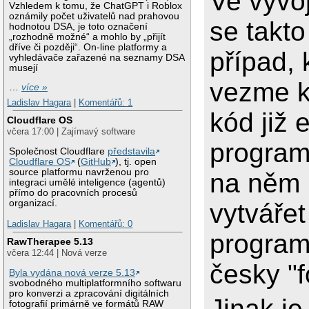
Ve vývoj
Vzhledem k tomu, že ChatGPT i Roblox
oznámily počet uživatelů nad prahovou
se takt
hodnotou DSA, je toto označení
„rozhodně možné“ a mohlo by „přijít
dříve či později“. On-line platformy a
případ, 
vyhledávače zařazené na seznamy DSA
musejí
vezme k
…
více »
Ladislav Hagara
|
Komentářů: 1
kód již 
Cloudflare OS
včera 17:00 | Zajímavý software
program
Společnost Cloudflare
představila
Cloudflare OS
(
GitHub
), tj. open
source platformu navrženou pro
na něm 
integraci umělé inteligence (agentů)
přímo do pracovních procesů
organizací.
vytvářet
Ladislav Hagara
|
Komentářů: 0
program
RawTherapee 5.13
včera 12:44 | Nová verze
česky "f
Byla vydána nová verze 5.13
svobodného multiplatformního softwaru
pro konverzi a zpracování digitálních
Jinak j
fotografií primárně ve formátů RAW