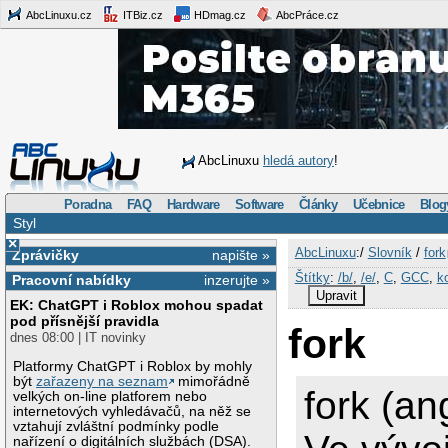
AbcLinuxu.cz
ITBiz.cz
HDmag.cz
AbcPráce.cz
AbcLinuxu
hledá autory
!
Poradna
FAQ
Hardware
Software
Články
Učebnice
Blog
Styl
×
AbcLinuxu
:/
Slovník
/
fork
Zprávičky
napište »
Štítky
:
/b/
,
/e/
,
C
,
GCC
,
k
Pracovní nabídky
inzerujte »
Upravit
EK: ChatGPT i Roblox mohou spadat
pod přísnější pravidla
fork
dnes 08:00 | IT novinky
Platformy ChatGPT i Roblox by mohly
být
zařazeny na seznam
mimořádně
fork (ang
velkých on-line platforem nebo
internetových vyhledávačů, na něž se
vztahují zvláštní podmínky podle
nařízení o digitálních službách (DSA).