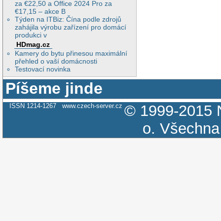
za €22,50 a Office 2024 Pro za
€17,15 – akce B
Týden na ITBiz: Čína podle zdrojů
zahájila výrobu zařízení pro domácí
produkci v
HDmag.cz
Kamery do bytu přinesou maximální
přehled o vaší domácnosti
Testovací novinka
Píšeme jinde
ISSN 1214-1267
www.czech-server.cz
© 1999-2015
o.
Všechna 