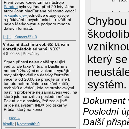
	if (pid == 0) {

První verze konverzního nástroje
		printf("Jsem potomek s PID=%d.\n", getpid())
Pandoc
byla vydána před 20 lety. Jeho
		return 0;
autor John MacFarlane při tomto výročí
	} else if (pid > 0) {

rekapituluje
jednotlivé etapy vývoje
Chybou 
		printf("Jsem rodic s PID=%d a mam potomka s PID=%d.\n"
a přidávání nových funkcí – rozšíření
			getpid(),
nejen Markdownu a podporu mnoha
		return 0;
dalších formátů.
škodol
	} else {

		perror("fork() selhal");
|🇵🇸
|
Komentářů: 0
		return 1;
vznikno
	}

Virtuální Bastlírna vol. 65: Už vám
dorazil předobjednaný INDX?
4.8. 00:55 | Pozvánky
který s
Srpen přinesl nejen další spalující
vedro, ale také Virtuální Bastlírnu s
neustále
neméně žhavými novinkami. Využijte
tedy předpovědi na deštivý čtvrteční
večer a od 20:00 se připojte online k
systém.
tomuto neformálnímu setkání kutilů,
techniků a vědců, kde se strahovskými
bastlíři proberete nejzajímavější věci, na
které jste narazili za poslední měsíc.
Dokument v
Pokud jde o novinky, řeč zcela jistě
přijde na systém INDX pro tiskárny
Poslední ú
Průša, který na konci
…
více »
Další přisp
bkralik
|
Komentářů: 0