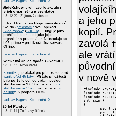
Ladislav Hagara
|
Komentářů: 0
volající
SlideRshow, prohlížeč fotek, ale i
jejich organizér a prezentátor
4.8. 12:22 | Zajímavý software
a jeho 
Edvard Rejthar na blogu zaměstnanců
CZ.NIC
představil
svou aplikaci
kopií. 
SlideRshow
(
GitHub
). Funguje jako
prohlížeč fotek, ale i jako jejich
organizér a prezentátor. Neinstaluje se,
zavolá
běží přímo v prohlížeči. Bez serveru.
Offline.
ale vrát
Ladislav Hagara
|
Komentářů: 9
Kermit má 45 let. Vydán C-Kermit 11
původní
4.8. 11:44 | Nová verze
Kermit
, tj. protokol pro přenos souborů,
v nově 
vznikl před 45 lety
. Při této příležitosti
byla po 15 letech od vydání poslední
stabilní verze 9.0.302 vydána
nová
stabilní verze 11
implementace
C-
#include <sys/ty
Kermit
. S podporou IPv6.
#include <unistd
#include <stdio.
Ladislav Hagara
|
Komentářů: 0
int main()

{

20 let Pandoc
	pid_t pid;

4.8. 11:11 | Zajímavý článek
	pid = fork();
