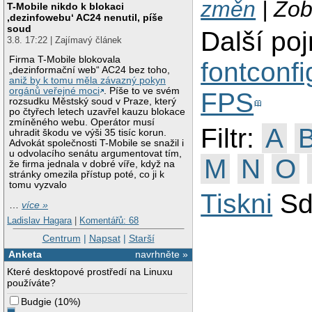
změn
| Zob
T-Mobile nikdo k blokaci
‚dezinfowebu‘ AC24 nenutil, píše
soud
Další po
3.8. 17:22 | Zajímavý článek
Firma T-Mobile blokovala
fontconfi
„dezinformační web“ AC24 bez toho,
aniž by k tomu měla závazný pokyn
orgánů veřejné moci
. Píše to ve svém
FPS
rozsudku Městský soud v Praze, který
po čtyřech letech uzavřel kauzu blokace
zmíněného webu. Operátor musí
Filtr:
A
uhradit škodu ve výši 35 tisíc korun.
Advokát společnosti T-Mobile se snažil i
u odvolacího senátu argumentovat tím,
M
N
O
že firma jednala v dobré víře, když na
stránky omezila přístup poté, co ji k
tomu vyzvalo
Tiskni
Sd
…
více »
Ladislav Hagara
|
Komentářů: 68
Centrum
|
Napsat
|
Starší
Anketa
navrhněte »
Které desktopové prostředí na Linuxu
používáte?
Budgie
(
10%
)