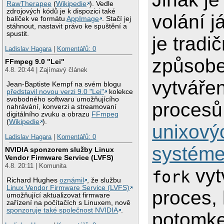
RawTherapee
(
Wikipedie
). Vedle
zdrojových kódů je k dispozici také
volání j
balíček ve formátu
AppImage
. Stačí jej
stáhnout, nastavit právo ke spuštění a
spustit.
je tradi
Ladislav Hagara
|
Komentářů: 0
způsob
FFmpeg 9.0 "Lei"
4.8. 20:44 | Zajímavý článek
vytváře
Jean-Baptiste Kempf na svém blogu
představil novou verzi 9.0 "Lei"
kolekce
svobodného softwaru umožňujícího
procesů
nahrávání, konverzi a streamovaní
digitálního zvuku a obrazu
FFmpeg
(
Wikipedie
).
unixový
Ladislav Hagara
|
Komentářů: 0
systém
NVIDIA sponzorem služby Linux
Vendor Firmware Service (LVFS)
4.8. 20:11 | Komunita
vyt
fork
Richard Hughes
oznámil
, že službu
Linux Vendor Firmware Service (LVFS)
proces, 
umožňující aktualizovat firmware
zařízení na počítačích s Linuxem, nově
sponzoruje také společnost NVIDIA
.
potomk