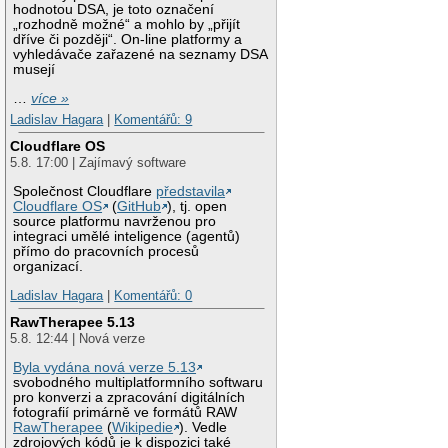
hodnotou DSA, je toto označení
„rozhodně možné“ a mohlo by „přijít
dříve či později“. On-line platformy a
vyhledávače zařazené na seznamy DSA
musejí
…
více »
Ladislav Hagara
|
Komentářů: 9
Cloudflare OS
5.8. 17:00 | Zajímavý software
Společnost Cloudflare
představila
Cloudflare OS
(
GitHub
), tj. open
source platformu navrženou pro
integraci umělé inteligence (agentů)
přímo do pracovních procesů
organizací.
Ladislav Hagara
|
Komentářů: 0
RawTherapee 5.13
5.8. 12:44 | Nová verze
Byla vydána nová verze 5.13
svobodného multiplatformního softwaru
pro konverzi a zpracování digitálních
fotografií primárně ve formátů RAW
RawTherapee
(
Wikipedie
). Vedle
zdrojových kódů je k dispozici také