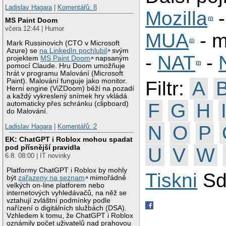
Ladislav Hagara
|
Komentářů: 8
Mozilla
MS Paint Doom
včera 12:44 | Humor
MUA
- m
Mark Russinovich (CTO v Microsoft
Azure) se
na LinkedIn pochlubil
svým
-
NAT
-
projektem
MS Paint Doom
napsaným
pomocí Claude. Hru Doom umožňuje
hrát v programu Malování (Microsoft
Paint). Malování funguje jako monitor.
Filtr:
A
Herní engine (ViZDoom) běží na pozadí
a každý vykreslený snímek hry vkládá
F
G
H
automaticky přes schránku (clipboard)
do Malování.
N
O
P
Ladislav Hagara
|
Komentářů: 2
EK: ChatGPT i Roblox mohou spadat
pod přísnější pravidla
U
V
W
6.8. 08:00 | IT novinky
Platformy ChatGPT i Roblox by mohly
Tiskni
Sd
být
zařazeny na seznam
mimořádně
velkých on-line platforem nebo
internetových vyhledávačů, na něž se
vztahují zvláštní podmínky podle
nařízení o digitálních službách (DSA).
Vzhledem k tomu, že ChatGPT i Roblox
oznámily počet uživatelů nad prahovou