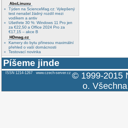
AbcLinuxu
Týden na ScienceMag.cz: Vylepšený
test nenašel žádný rozdíl mezi
vodíkem a antiv
Ušetřete 30 %: Windows 11 Pro jen
za €22,50 a Office 2024 Pro za
€17,15 – akce B
HDmag.cz
Kamery do bytu přinesou maximální
přehled o vaší domácnosti
Testovací novinka
Píšeme jinde
ISSN 1214-1267
www.czech-server.cz
© 1999-2015
o.
Všechna 