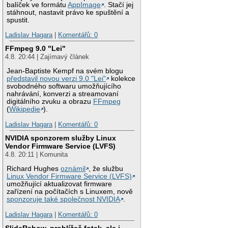
balíček ve formátu
AppImage
. Stačí jej
stáhnout, nastavit právo ke spuštění a
spustit.
Ladislav Hagara
|
Komentářů: 0
FFmpeg 9.0 "Lei"
4.8. 20:44 | Zajímavý článek
Jean-Baptiste Kempf na svém blogu
představil novou verzi 9.0 "Lei"
kolekce
svobodného softwaru umožňujícího
nahrávání, konverzi a streamovaní
digitálního zvuku a obrazu
FFmpeg
(
Wikipedie
).
Ladislav Hagara
|
Komentářů: 0
NVIDIA sponzorem služby Linux
Vendor Firmware Service (LVFS)
4.8. 20:11 | Komunita
Richard Hughes
oznámil
, že službu
Linux Vendor Firmware Service (LVFS)
umožňující aktualizovat firmware
zařízení na počítačích s Linuxem, nově
sponzoruje také společnost NVIDIA
.
Ladislav Hagara
|
Komentářů: 0
SlideRshow, prohlížeč fotek, ale i