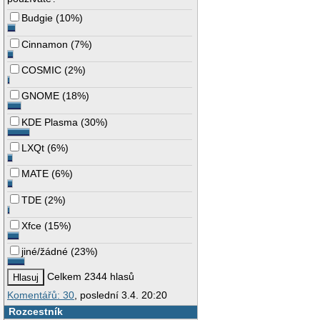
Budgie
(
10%
)
Cinnamon
(
7%
)
COSMIC
(
2%
)
GNOME
(
18%
)
KDE Plasma
(
30%
)
LXQt
(
6%
)
MATE
(
6%
)
TDE
(
2%
)
Xfce
(
15%
)
jiné/žádné
(
23%
)
Celkem 2344 hlasů
Komentářů: 30
, poslední 3.4. 20:20
Rozcestník