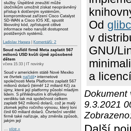
služby. Úspěšné zneužití může
útočníkům umožnit získat neoprávněný
knihovn
přístup k dotčeným systémům,
kompromitovat zařízení Cisco Catalyst
SD-WAN a Cisco IOS XE, spustit
Od
glib
libovolný kód, zpřístupnit citlivé
informace nebo narušit dostupnost
postižených systémů.
v distri
Ladislav Hagara
|
Komentářů: 2
GNU/Lin
Soud nařídil firmě Meta zaplatit 567
milionů USD kvůli újmě způsobené
dětem
minima
včera 15:33 | IT novinky
a licenc
Soud v americkém státě Nové Mexiko
ve čtvrtek
nařídil
internetové
společnosti Meta Platforms zaplatit 567
milionů dolarů (téměř 12 miliard Kč) za
újmy, které její platformy působí mladým
Dokument v
lidem. S přihlédnutím k dřívějšímu
verdiktu tak má společnost celkem
9.3.2021 0
zaplatit 942 milionů dolarů, což je malý
zlomek jejího ročního výnosu, který loni
činil 60 miliard dolarů. Čtvrteční verdikt
Zobrazeno
firmě také nařizuje, aby změnila způsob,
jakým její
Další po
…
více »