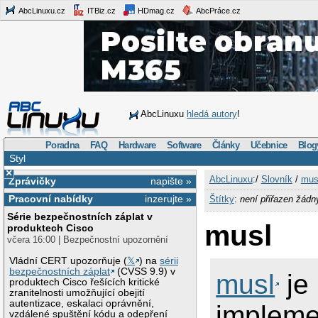
AbcLinuxu.cz
ITBiz.cz
HDmag.cz
AbcPráce.cz
AbcLinuxu
hledá autory
!
Poradna
FAQ
Hardware
Software
Články
Učebnice
Blog
Styl
×
AbcLinuxu
:/
Slovník
/
mus
Zprávičky
napište »
Pracovní nabídky
inzerujte »
Štítky
:
není přiřazen žádn
Série bezpečnostních záplat v
musl
produktech Cisco
včera 16:00 | Bezpečnostní upozornění
Vládní CERT upozorňuje (
𝕏
) na
sérii
bezpečnostních záplat
(CVSS 9.9) v
musl
je
produktech Cisco řešících kritické
zranitelnosti umožňující obejití
autentizace, eskalaci oprávnění,
impleme
vzdálené spuštění kódu a odepření