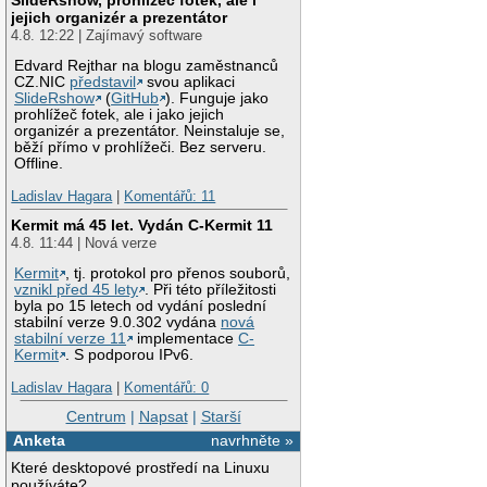
jejich organizér a prezentátor
4.8. 12:22 | Zajímavý software
Edvard Rejthar na blogu zaměstnanců
CZ.NIC
představil
svou aplikaci
SlideRshow
(
GitHub
). Funguje jako
prohlížeč fotek, ale i jako jejich
organizér a prezentátor. Neinstaluje se,
běží přímo v prohlížeči. Bez serveru.
Offline.
Ladislav Hagara
|
Komentářů: 11
Kermit má 45 let. Vydán C-Kermit 11
4.8. 11:44 | Nová verze
Kermit
, tj. protokol pro přenos souborů,
vznikl před 45 lety
. Při této příležitosti
byla po 15 letech od vydání poslední
stabilní verze 9.0.302 vydána
nová
stabilní verze 11
implementace
C-
Kermit
. S podporou IPv6.
Ladislav Hagara
|
Komentářů: 0
Centrum
|
Napsat
|
Starší
Anketa
navrhněte »
Které desktopové prostředí na Linuxu
používáte?