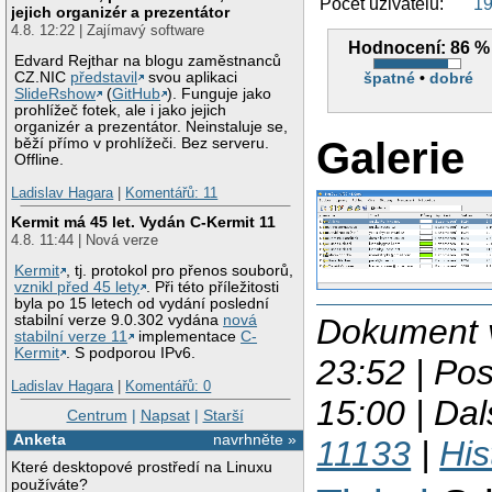
Počet uživatelů:
1
jejich organizér a prezentátor
4.8. 12:22 | Zajímavý software
Hodnocení:
86 %
Edvard Rejthar na blogu zaměstnanců
špatné
•
dobré
CZ.NIC
představil
svou aplikaci
SlideRshow
(
GitHub
). Funguje jako
prohlížeč fotek, ale i jako jejich
organizér a prezentátor. Neinstaluje se,
Galerie
běží přímo v prohlížeči. Bez serveru.
Offline.
Ladislav Hagara
|
Komentářů: 11
Kermit má 45 let. Vydán C-Kermit 11
4.8. 11:44 | Nová verze
Kermit
, tj. protokol pro přenos souborů,
vznikl před 45 lety
. Při této příležitosti
byla po 15 letech od vydání poslední
Dokument v
stabilní verze 9.0.302 vydána
nová
stabilní verze 11
implementace
C-
Kermit
. S podporou IPv6.
23:52 | Po
Ladislav Hagara
|
Komentářů: 0
15:00 | Dal
Centrum
|
Napsat
|
Starší
Anketa
navrhněte »
11133
|
His
Které desktopové prostředí na Linuxu
používáte?