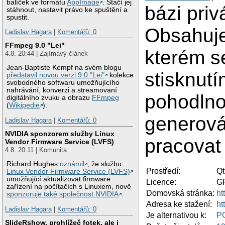
balíček ve formátu
AppImage
. Stačí jej
bázi priv
stáhnout, nastavit právo ke spuštění a
spustit.
Obsahuje
Ladislav Hagara
|
Komentářů: 0
FFmpeg 9.0 "Lei"
kterém s
4.8. 20:44 | Zajímavý článek
Jean-Baptiste Kempf na svém blogu
stisknutí
představil novou verzi 9.0 "Lei"
kolekce
svobodného softwaru umožňujícího
nahrávání, konverzi a streamovaní
pohodlnou
digitálního zvuku a obrazu
FFmpeg
(
Wikipedie
).
generová
Ladislav Hagara
|
Komentářů: 0
NVIDIA sponzorem služby Linux
pracovat 
Vendor Firmware Service (LVFS)
4.8. 20:11 | Komunita
Richard Hughes
oznámil
, že službu
Prostředí:
Qt
Linux Vendor Firmware Service (LVFS)
umožňující aktualizovat firmware
Licence:
G
zařízení na počítačích s Linuxem, nově
Domovská stránka:
ht
sponzoruje také společnost NVIDIA
.
Adresa ke stažení:
ht
Ladislav Hagara
|
Komentářů: 0
Je alternativou k:
P
SlideRshow, prohlížeč fotek, ale i