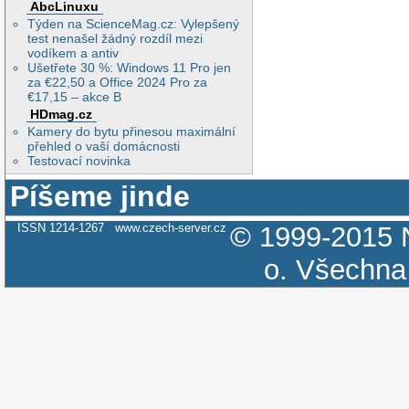
AbcLinuxu
Týden na ScienceMag.cz: Vylepšený
test nenašel žádný rozdíl mezi
vodíkem a antiv
Ušetřete 30 %: Windows 11 Pro jen
za €22,50 a Office 2024 Pro za
€17,15 – akce B
HDmag.cz
Kamery do bytu přinesou maximální
přehled o vaší domácnosti
Testovací novinka
Píšeme jinde
ISSN 1214-1267
www.czech-server.cz
© 1999-2015
o.
Všechna 