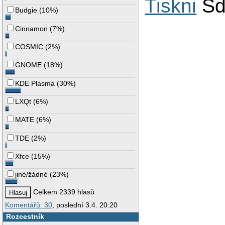
Tiskni
Sd
Budgie
(
10%
)
Cinnamon
(
7%
)
COSMIC
(
2%
)
GNOME
(
18%
)
KDE Plasma
(
30%
)
LXQt
(
6%
)
MATE
(
6%
)
TDE
(
2%
)
Xfce
(
15%
)
jiné/žádné
(
23%
)
Celkem 2339 hlasů
Komentářů: 30
, poslední 3.4. 20:20
Rozcestník