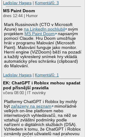
Ladislav Hagara
|
Komentářů: 3
MS Paint Doom
dnes 12:44 | Humor
Mark Russinovich (CTO v Microsoft
Azure) se
na LinkedIn pochlubil
svým
projektem
MS Paint Doom
napsaným
pomocí Claude. Hru Doom umožňuje
hrát v programu Malování (Microsoft
Paint). Malování funguje jako monitor.
Herní engine (ViZDoom) běží na pozadí
a každý vykreslený snímek hry vkládá
automaticky přes schránku (clipboard)
do Malování.
Ladislav Hagara
|
Komentářů: 1
EK: ChatGPT i Roblox mohou spadat
pod přísnější pravidla
včera 08:00 | IT novinky
Platformy ChatGPT i Roblox by mohly
být
zařazeny na seznam
mimořádně
velkých on-line platforem nebo
internetových vyhledávačů, na něž se
vztahují zvláštní podmínky podle
nařízení o digitálních službách (DSA).
Vzhledem k tomu, že ChatGPT i Roblox
oznámily počet uživatelů nad prahovou