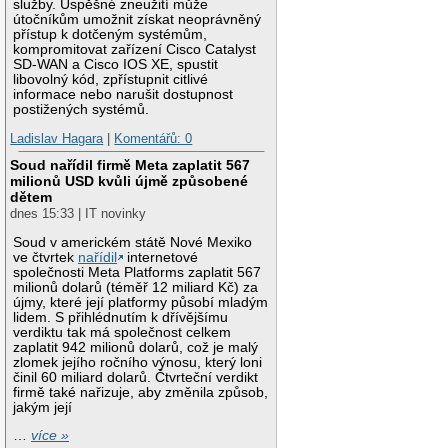
služby. Úspěšné zneužití může
útočníkům umožnit získat neoprávněný
přístup k dotčeným systémům,
kompromitovat zařízení Cisco Catalyst
SD-WAN a Cisco IOS XE, spustit
libovolný kód, zpřístupnit citlivé
informace nebo narušit dostupnost
postižených systémů.
Ladislav Hagara
|
Komentářů: 0
Soud nařídil firmě Meta zaplatit 567
milionů USD kvůli újmě způsobené
dětem
dnes 15:33 | IT novinky
Soud v americkém státě Nové Mexiko
ve čtvrtek
nařídil
internetové
společnosti Meta Platforms zaplatit 567
milionů dolarů (téměř 12 miliard Kč) za
újmy, které její platformy působí mladým
lidem. S přihlédnutím k dřívějšímu
verdiktu tak má společnost celkem
zaplatit 942 milionů dolarů, což je malý
zlomek jejího ročního výnosu, který loni
činil 60 miliard dolarů. Čtvrteční verdikt
firmě také nařizuje, aby změnila způsob,
jakým její
…
více »