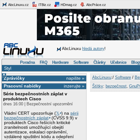
AbcLinuxu.cz
ITBiz.cz
HDmag.cz
AbcPráce.cz
AbcLinuxu
hledá autory
!
Poradna
FAQ
Hardware
Software
Články
Učebnice
Blog
Styl
×
AbcLinuxu
:/
Software
/
Be
Zprávičky
napište »
Pracovní nabídky
inzerujte »
Štítky
:
bezpečnost
,
GnuP
Série bezpečnostních záplat v
produktech Cisco
dnes 16:00 | Bezpečnostní upozornění
Vládní CERT upozorňuje (
𝕏
) na
sérii
bezpečnostních záplat
(CVSS 9.9) v
produktech Cisco řešících kritické
zranitelnosti umožňující obejití
autentizace, eskalaci oprávnění,
vzdálené spuštění kódu a odepření