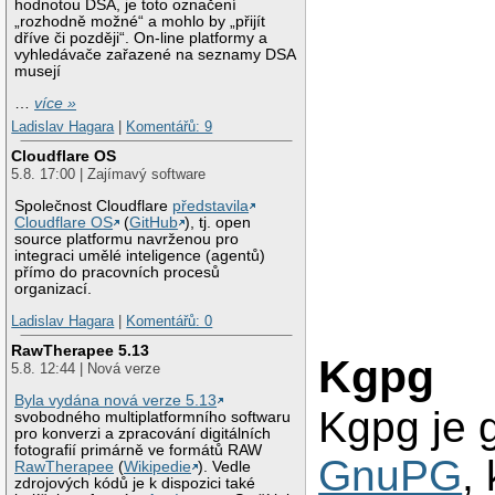
hodnotou DSA, je toto označení
„rozhodně možné“ a mohlo by „přijít
dříve či později“. On-line platformy a
vyhledávače zařazené na seznamy DSA
musejí
…
více »
Ladislav Hagara
|
Komentářů: 9
Cloudflare OS
5.8. 17:00 | Zajímavý software
Společnost Cloudflare
představila
Cloudflare OS
(
GitHub
), tj. open
source platformu navrženou pro
integraci umělé inteligence (agentů)
přímo do pracovních procesů
organizací.
Ladislav Hagara
|
Komentářů: 0
RawTherapee 5.13
Kgpg
5.8. 12:44 | Nová verze
Byla vydána nová verze 5.13
Kgpg je 
svobodného multiplatformního softwaru
pro konverzi a zpracování digitálních
fotografií primárně ve formátů RAW
GnuPG
,
RawTherapee
(
Wikipedie
). Vedle
zdrojových kódů je k dispozici také