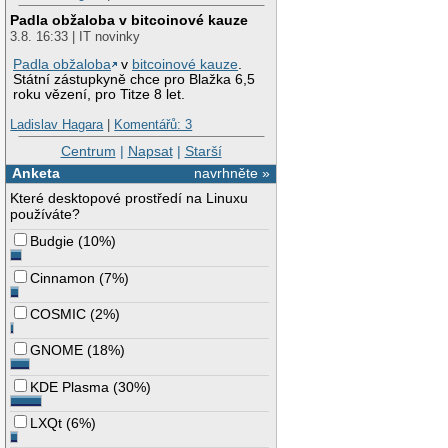
Padla obžaloba v bitcoinové kauze
3.8. 16:33 | IT novinky
Padla obžaloba
v
bitcoinové kauze
.
Státní zástupkyně chce pro Blažka 6,5
roku vězení, pro Titze 8 let.
Ladislav Hagara
|
Komentářů: 3
Centrum
|
Napsat
|
Starší
Anketa
navrhněte »
Které desktopové prostředí na Linuxu
používáte?
Budgie
(
10%
)
Cinnamon
(
7%
)
COSMIC
(
2%
)
GNOME
(
18%
)
KDE Plasma
(
30%
)
LXQt
(
6%
)