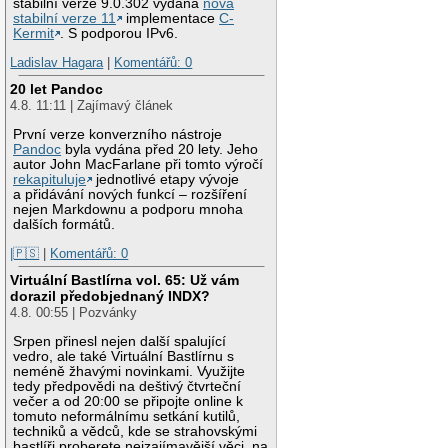
stabilní verze 9.0.302 vydána
nová
stabilní verze 11
implementace
C-
Kermit
. S podporou IPv6.
Ladislav Hagara
|
Komentářů: 0
20 let Pandoc
4.8. 11:11 | Zajímavý článek
První verze konverzního nástroje
Pandoc
byla vydána před 20 lety. Jeho
autor John MacFarlane při tomto výročí
rekapituluje
jednotlivé etapy vývoje
a přidávání nových funkcí – rozšíření
nejen Markdownu a podporu mnoha
dalších formátů.
|🇵🇸
|
Komentářů: 0
Virtuální Bastlírna vol. 65: Už vám
dorazil předobjednaný INDX?
4.8. 00:55 | Pozvánky
Srpen přinesl nejen další spalující
vedro, ale také Virtuální Bastlírnu s
neméně žhavými novinkami. Využijte
tedy předpovědi na deštivý čtvrteční
večer a od 20:00 se připojte online k
tomuto neformálnímu setkání kutilů,
techniků a vědců, kde se strahovskými
bastlíři proberete nejzajímavější věci, na