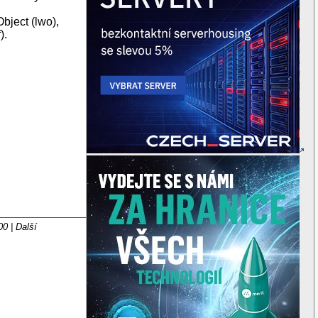
bject (lwo),
).
00 | Další