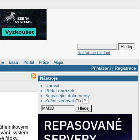
Rozšířené hledání
 je
Bazar
Portál
Práce
Mapa
Přihlášení
|
Registrace
Nástroje
Upravit
Přidat obrázek
Související dokumenty
Začni sledovat
(1)
?
júhelníkovými
ování, systém
vé řádky.