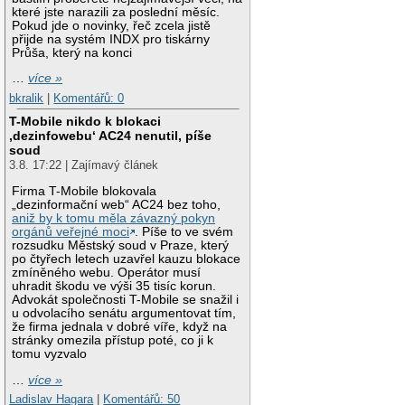
které jste narazili za poslední měsíc.
Pokud jde o novinky, řeč zcela jistě
přijde na systém INDX pro tiskárny
Průša, který na konci
…
více »
bkralik
|
Komentářů: 0
T-Mobile nikdo k blokaci
‚dezinfowebu‘ AC24 nenutil, píše
soud
3.8. 17:22 | Zajímavý článek
Firma T-Mobile blokovala
„dezinformační web“ AC24 bez toho,
aniž by k tomu měla závazný pokyn
orgánů veřejné moci
. Píše to ve svém
rozsudku Městský soud v Praze, který
po čtyřech letech uzavřel kauzu blokace
zmíněného webu. Operátor musí
uhradit škodu ve výši 35 tisíc korun.
Advokát společnosti T-Mobile se snažil i
u odvolacího senátu argumentovat tím,
že firma jednala v dobré víře, když na
stránky omezila přístup poté, co ji k
tomu vyzvalo
…
více »
Ladislav Hagara
|
Komentářů: 50