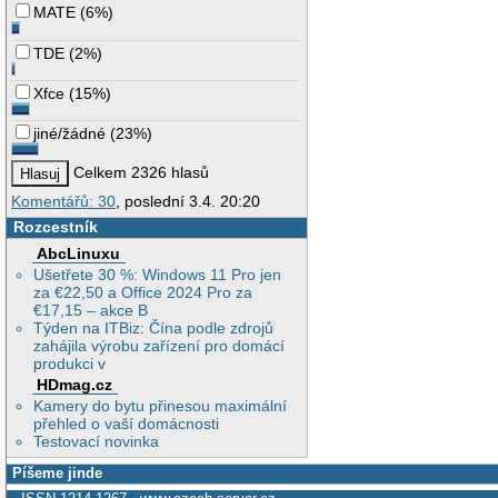
MATE
(
6%
)
TDE
(
2%
)
Xfce
(
15%
)
jiné/žádné
(
23%
)
Celkem 2326 hlasů
Komentářů: 30
, poslední 3.4. 20:20
Rozcestník
AbcLinuxu
Ušetřete 30 %: Windows 11 Pro jen
za €22,50 a Office 2024 Pro za
€17,15 – akce B
Týden na ITBiz: Čína podle zdrojů
zahájila výrobu zařízení pro domácí
produkci v
HDmag.cz
Kamery do bytu přinesou maximální
přehled o vaší domácnosti
Testovací novinka
Píšeme jinde