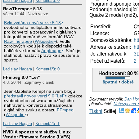
Ladislav Hagara
|
Komentářů: 0
Program disponuje ko
RawTherapee 5.13
Podporuje následující
včera 12:44 | Nová verze
Quake 2 model (md2), 
Byla vydána nová verze 5.13
Prostředí:
Qt
svobodného multiplatformního softwaru
pro konverzi a zpracování digitálních
Licence:
G
fotografií primárně ve formátů RAW
Domovská stránka:
ht
RawTherapee
(
Wikipedie
). Vedle
zdrojových kódů je k dispozici také
Adresa ke stažení:
ht
balíček ve formátu
AppImage
. Stačí jej
Je alternativou k:
3D
stáhnout, nastavit právo ke spuštění a
spustit.
Počet uživatelů:
2
Ladislav Hagara
|
Komentářů: 0
Hodnocení:
80 %
FFmpeg 9.0 "Lei"
špatné
•
dobré
4.8. 20:44 | Zajímavý článek
Jean-Baptiste Kempf na svém blogu
představil novou verzi 9.0 "Lei"
kolekce
Dokument vytvořil:
Dan Ho
svobodného softwaru umožňujícího
přispěvatelé:
Nebezpecna_s
nahrávání, konverzi a streamovaní
digitálního zvuku a obrazu
FFmpeg
Tiskni
Sdílej:
(
Wikipedie
).
Ladislav Hagara
|
Komentářů: 1
NVIDIA sponzorem služby Linux
Vendor Firmware Service (LVFS)