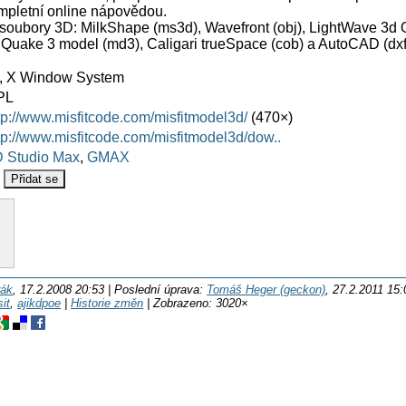
mpletní online nápovědou.
 soubory 3D: MilkShape (ms3d), Wavefront (obj), LightWave 3d O
Quake 3 model (md3), Caligari trueSpace (cob) a AutoCAD (dxf
, X Window System
PL
tp://www.misfitcode.com/misfitmodel3d/
(470×)
tp://www.misfitcode.com/misfitmodel3d/dow..
 Studio Max
,
GMAX
rák
, 17.2.2008 20:53 | Poslední úprava:
Tomáš Heger (geckon)
, 27.2.2011 15:
it
,
ajikdpoe
|
Historie změn
| Zobrazeno: 3020×