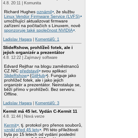
4.8. 20:11 | Komunita
Richard Hughes
oznámil
, že službu
Linux Vendor Firmware Service (LVFS)
umožňující aktualizovat firmware
zařízení na počítačích s Linuxem, nově
sponzoruje také společnost NVIDIA
.
Ladislav Hagara
|
Komentářů: 1
SlideRshow, prohlížeč fotek, ale i
jejich organizér a prezentátor
4.8. 12:22 | Zajímavý software
Edvard Rejthar na blogu zaměstnanců
CZ.NIC
představil
svou aplikaci
SlideRshow
(
GitHub
). Funguje jako
prohlížeč fotek, ale i jako jejich
organizér a prezentátor. Neinstaluje se,
běží přímo v prohlížeči. Bez serveru.
Offline.
Ladislav Hagara
|
Komentářů: 3
Kermit má 45 let. Vydán C-Kermit 11
4.8. 11:44 | Nová verze
Kermit
, tj. protokol pro přenos souborů,
vznikl před 45 lety
. Při této příležitosti
byla po 15 letech od vydání poslední