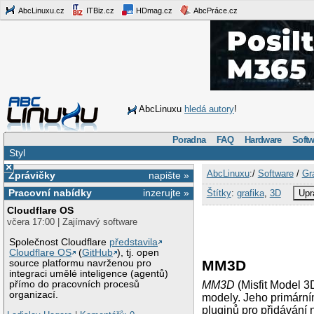
AbcLinuxu.cz
ITBiz.cz
HDmag.cz
AbcPráce.cz
AbcLinuxu
hledá autory
!
Poradna
FAQ
Hardware
Softw
Styl
×
AbcLinuxu
:/
Software
/
Gr
Zprávičky
napište »
Pracovní nabídky
inzerujte »
Štítky
:
grafika
,
3D
Upr
Cloudflare OS
včera 17:00 | Zajímavý software
Společnost Cloudflare
představila
Cloudflare OS
(
GitHub
), tj. open
MM3D
source platformu navrženou pro
integraci umělé inteligence (agentů)
přímo do pracovních procesů
MM3D
(Misfit Model 3
organizací.
modely. Jeho primární
pluginů pro přidávání 