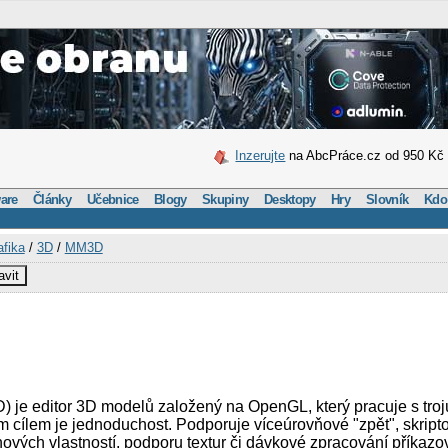
Inzerujte
na AbcPráce.cz od 950 Kč
are
Články
Učebnice
Blogy
Skupiny
Desktopy
Hry
Slovník
Kdo
afika
/
3D
/
MM3D
avit
D) je editor 3D modelů založený na OpenGL, který pracuje s tro
m cílem je jednoduchost. Podporuje víceúrovňové "zpět", skript
nových vlastností, podporu textur či dávkové zpracování příkazo