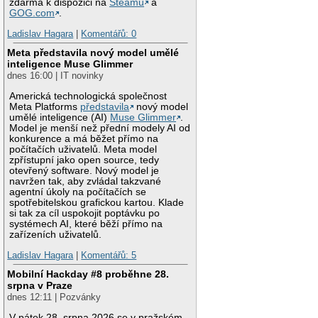
zdarma k dispozici na
Steamu
a
GOG.com
.
Ladislav Hagara
|
Komentářů: 0
Meta představila nový model umělé
inteligence Muse Glimmer
dnes 16:00 | IT novinky
Americká technologická společnost
Meta Platforms
představila
nový model
umělé inteligence (AI)
Muse Glimmer
.
Model je menší než přední modely AI od
konkurence a má běžet přímo na
počítačích uživatelů. Meta model
zpřístupní jako open source, tedy
otevřený software. Nový model je
navržen tak, aby zvládal takzvané
agentní úkoly na počítačích se
spotřebitelskou grafickou kartou. Klade
si tak za cíl uspokojit poptávku po
systémech AI, které běží přímo na
zařízeních uživatelů.
Ladislav Hagara
|
Komentářů: 5
Mobilní Hackday #8 proběhne 28.
srpna v Praze
dnes 12:11 | Pozvánky
V pátek 28. srpna 2026 se v pražském