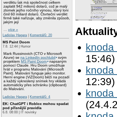
verdiktu tak má společnost celkem
zaplatit 942 milionů dolarů, což je malý
zlomek jejího ročního výnosu, který loni
činil 60 miliard dolarů. Čtvrteční verdikt
firmě také nařizuje, aby změnila způsob,
jakým její
Aktualit
…
více »
Ladislav Hagara
|
Komentářů: 20
MS Paint Doom
knoda 
7.8. 12:44 | Humor
Mark Russinovich (CTO v Microsoft
15:46)
Azure) se
na LinkedIn pochlubil
svým
projektem
MS Paint Doom
napsaným
pomocí Claude. Hru Doom umožňuje
knoda 
hrát v programu Malování (Microsoft
Paint). Malování funguje jako monitor.
Herní engine (ViZDoom) běží na pozadí
12:39)
a každý vykreslený snímek hry vkládá
automaticky přes schránku (clipboard)
do Malování.
knoda 
Ladislav Hagara
|
Komentářů: 4
(24.4.
EK: ChatGPT i Roblox mohou spadat
pod přísnější pravidla
6.8. 08:00 | IT novinky
knoda 