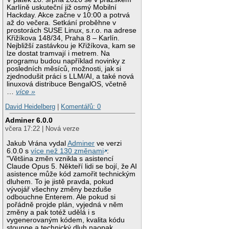
Karlíně uskuteční již osmý Mobilní
Hackday. Akce začne v 10:00 a potrvá
až do večera. Setkání proběhne v
prostorách SUSE Linux, s.r.o. na adrese
Křižíkova 148/34, Praha 8 – Karlín.
Nejbližší zastávkou je Křižíkova, kam se
lze dostat tramvají i metrem. Na
programu budou například novinky z
posledních měsíců, možnosti, jak si
zjednodušit práci s LLM/AI, a také nová
linuxová distribuce BengalOS, včetně
…
více »
David Heidelberg
|
Komentářů: 0
Adminer 6.0.0
včera 17:22 | Nová verze
Jakub Vrána vydal
Adminer
ve verzi
6.0.0 s
více než 130 změnami
:
"Většina změn vznikla s asistencí
Claude Opus 5. Někteří lidi se bojí, že AI
asistence může kód zamořit technickým
dluhem. To je jistě pravda, pokud
vývojář všechny změny bezduše
odbouchne Enterem. Ale pokud si
pořádně projde plán, vyjedná v něm
změny a pak totéž udělá i s
vygenerovaným kódem, kvalita kódu
stoupne a technický dluh naopak