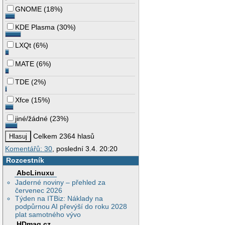
GNOME
(
18%
)
KDE Plasma
(
30%
)
LXQt
(
6%
)
MATE
(
6%
)
TDE
(
2%
)
Xfce
(
15%
)
jiné/žádné
(
23%
)
Celkem 2364 hlasů
Komentářů: 30
, poslední 3.4. 20:20
Rozcestník
AbcLinuxu
Jaderné noviny – přehled za
červenec 2026
Týden na ITBiz: Náklady na
podpůrnou AI převýší do roku 2028
plat samotného vývo
HDmag.cz