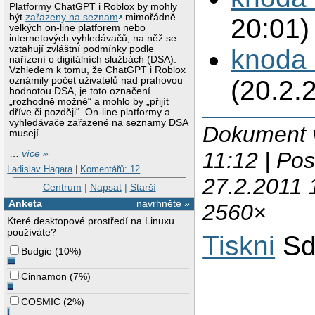
Platformy ChatGPT i Roblox by mohly
být
zařazeny na seznam
mimořádně
20:01)
velkých on-line platforem nebo
internetových vyhledávačů, na něž se
vztahují zvláštní podmínky podle
knoda 
nařízení o digitálních službách (DSA).
Vzhledem k tomu, že ChatGPT i Roblox
(20.2.
oznámily počet uživatelů nad prahovou
hodnotou DSA, je toto označení
„rozhodně možné“ a mohlo by „přijít
dříve či později“. On-line platformy a
vyhledávače zařazené na seznamy DSA
Dokument v
musejí
11:12 | Po
…
více »
Ladislav Hagara
|
Komentářů: 12
27.2.2011 
Centrum
|
Napsat
|
Starší
Anketa
navrhněte »
2560×
Které desktopové prostředí na Linuxu
používáte?
Tiskni
Sd
Budgie
(
10%
)
Cinnamon
(
7%
)
COSMIC
(
2%
)