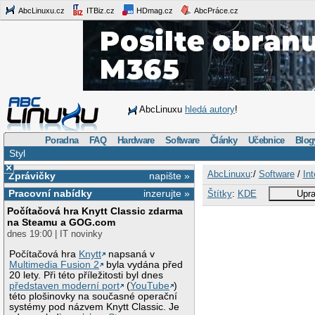
AbcLinuxu.cz
ITBiz.cz
HDmag.cz
AbcPráce.cz
AbcLinuxu
hledá autory
!
Poradna
FAQ
Hardware
Software
Články
Učebnice
Blog
Styl
×
AbcLinuxu
:/
Software
/
Int
Zprávičky
napište »
Pracovní nabídky
inzerujte »
Štítky
:
KDE
Upra
Počítačová hra Knytt Classic zdarma
na Steamu a GOG.com
dnes 19:00 | IT novinky
Počítačová hra
Knytt
napsaná v
Multimedia Fusion 2
byla vydána před
20 lety. Při této příležitosti byl dnes
představen moderní port
(
YouTube
)
této plošinovky na současné operační
systémy pod názvem Knytt Classic. Je