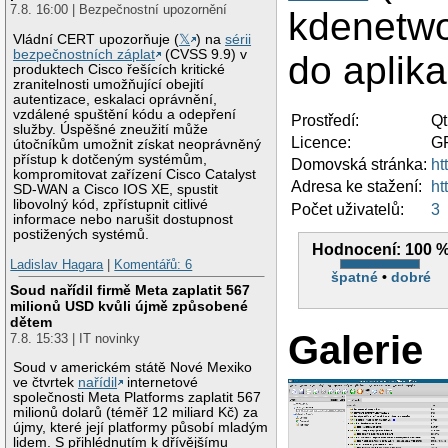
7.8. 16:00 | Bezpečnostní upozornění
kdenetwo
Vládní CERT upozorňuje (
𝕏
) na
sérii
bezpečnostních záplat
(CVSS 9.9) v
do aplik
produktech Cisco řešících kritické
zranitelnosti umožňující obejití
autentizace, eskalaci oprávnění,
vzdálené spuštění kódu a odepření
Prostředí:
Qt
služby. Úspěšné zneužití může
Licence:
G
útočníkům umožnit získat neoprávněný
přístup k dotčeným systémům,
Domovská stránka:
ht
kompromitovat zařízení Cisco Catalyst
Adresa ke stažení:
ht
SD-WAN a Cisco IOS XE, spustit
libovolný kód, zpřístupnit citlivé
Počet uživatelů:
3
informace nebo narušit dostupnost
postižených systémů.
Hodnocení:
100 
Ladislav Hagara
|
Komentářů: 6
špatné
•
dobré
Soud nařídil firmě Meta zaplatit 567
milionů USD kvůli újmě způsobené
dětem
Galerie
7.8. 15:33 | IT novinky
Soud v americkém státě Nové Mexiko
ve čtvrtek
nařídil
internetové
společnosti Meta Platforms zaplatit 567
milionů dolarů (téměř 12 miliard Kč) za
újmy, které její platformy působí mladým
lidem. S přihlédnutím k dřívějšímu