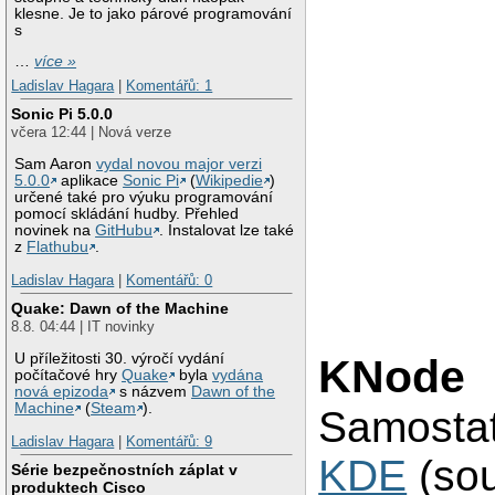
klesne. Je to jako párové programování
s
…
více »
Ladislav Hagara
|
Komentářů: 1
Sonic Pi 5.0.0
včera 12:44 | Nová verze
Sam Aaron
vydal novou major verzi
5.0.0
aplikace
Sonic Pi
(
Wikipedie
)
určené také pro výuku programování
pomocí skládání hudby. Přehled
novinek na
GitHubu
. Instalovat lze také
z
Flathubu
.
Ladislav Hagara
|
Komentářů: 0
Quake: Dawn of the Machine
8.8. 04:44 | IT novinky
U příležitosti 30. výročí vydání
KNode
počítačové hry
Quake
byla
vydána
nová epizoda
s názvem
Dawn of the
Machine
(
Steam
).
Samostat
Ladislav Hagara
|
Komentářů: 9
KDE
(sou
Série bezpečnostních záplat v
produktech Cisco