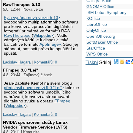
Calligra Suite
RawTherapee 5.13
GNOME Office
5.8. 12:44 | Nová verze
IBM Lotus Symphony
Byla vydána nová verze 5.13
KOffice
svobodného multiplatformního softwaru
LibreOffice
pro konverzi a zpracování digitálních
OnlyOffice
fotografií primárně ve formátů RAW
RawTherapee
(
Wikipedie
). Vedle
OpenOffice.org
zdrojových kódů je k dispozici také
SoftMaker Office
balíček ve formátu
AppImage
. Stačí jej
StarOffice
stáhnout, nastavit právo ke spuštění a
spustit.
WPS Office
Ladislav Hagara
|
Komentářů: 0
Tiskni
Sdílej:
FFmpeg 9.0 "Lei"
4.8. 20:44 | Zajímavý článek
Jean-Baptiste Kempf na svém blogu
představil novou verzi 9.0 "Lei"
kolekce
svobodného softwaru umožňujícího
nahrávání, konverzi a streamovaní
digitálního zvuku a obrazu
FFmpeg
(
Wikipedie
).
Ladislav Hagara
|
Komentářů: 0
NVIDIA sponzorem služby Linux
Vendor Firmware Service (LVFS)
4.8. 20:11 | Komunita