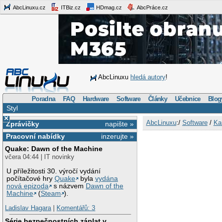
AbcLinuxu.cz
ITBiz.cz
HDmag.cz
AbcPráce.cz
AbcLinuxu
hledá autory
!
Poradna
FAQ
Hardware
Software
Články
Učebnice
Blog
Styl
×
AbcLinuxu
:/
Software
/
Ka
Zprávičky
napište »
Pracovní nabídky
inzerujte »
Quake: Dawn of the Machine
včera 04:44 | IT novinky
U příležitosti 30. výročí vydání
počítačové hry
Quake
byla
vydána
nová epizoda
s názvem
Dawn of the
Machine
(
Steam
).
Ladislav Hagara
|
Komentářů: 3
Série bezpečnostních záplat v