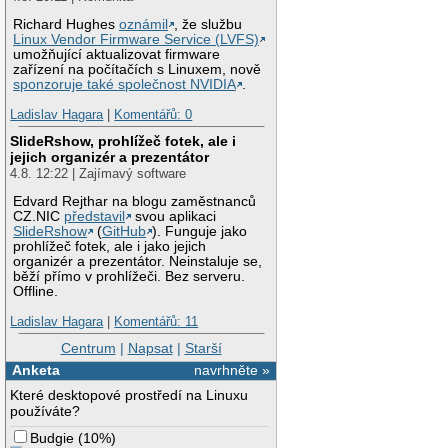
Richard Hughes
oznámil
, že službu
Linux Vendor Firmware Service (LVFS)
umožňující aktualizovat firmware
zařízení na počítačích s Linuxem, nově
sponzoruje také společnost NVIDIA
.
Ladislav Hagara
|
Komentářů: 0
SlideRshow, prohlížeč fotek, ale i
jejich organizér a prezentátor
4.8. 12:22 | Zajímavý software
Edvard Rejthar na blogu zaměstnanců
CZ.NIC
představil
svou aplikaci
SlideRshow
(
GitHub
). Funguje jako
prohlížeč fotek, ale i jako jejich
organizér a prezentátor. Neinstaluje se,
běží přímo v prohlížeči. Bez serveru.
Offline.
Ladislav Hagara
|
Komentářů: 11
Centrum
|
Napsat
|
Starší
Anketa
navrhněte »
Které desktopové prostředí na Linuxu
používáte?
Budgie
(
10%
)