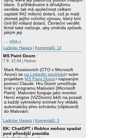
újmy, které její platformy působí mladým
lidem. S přihlédnutím k dřívějšímu
verdiktu tak má společnost celkem
zaplatit 942 milionů dolarů, což je malý
zlomek jejího ročního výnosu, který loni
činil 60 miliard dolarů. Čtvrteční verdikt
firmě také nařizuje, aby změnila způsob,
jakým její
…
více »
Ladislav Hagara
|
Komentářů: 13
MS Paint Doom
7.8. 12:44 | Humor
Mark Russinovich (CTO v Microsoft
Azure) se
na LinkedIn pochlubil
svým
projektem
MS Paint Doom
napsaným
pomocí Claude. Hru Doom umožňuje
hrát v programu Malování (Microsoft
Paint). Malování funguje jako monitor.
Herní engine (ViZDoom) běží na pozadí
a každý vykreslený snímek hry vkládá
automaticky přes schránku (clipboard)
do Malování.
Ladislav Hagara
|
Komentářů: 3
EK: ChatGPT i Roblox mohou spadat
pod přísnější pravidla