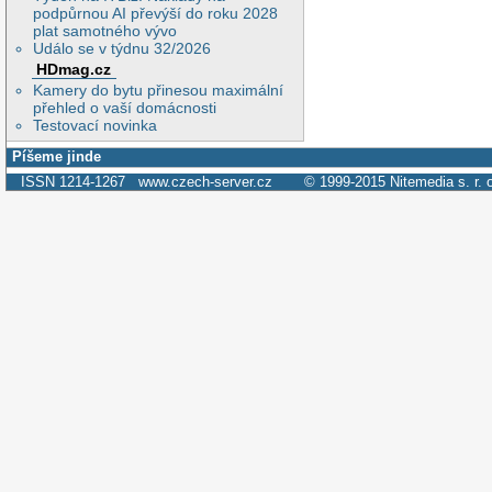
podpůrnou AI převýší do roku 2028
plat samotného vývo
Událo se v týdnu 32/2026
HDmag.cz
Kamery do bytu přinesou maximální
přehled o vaší domácnosti
Testovací novinka
Píšeme jinde
ISSN 1214-1267
www.czech-server.cz
© 1999-2015
Nitemedia s. r. 