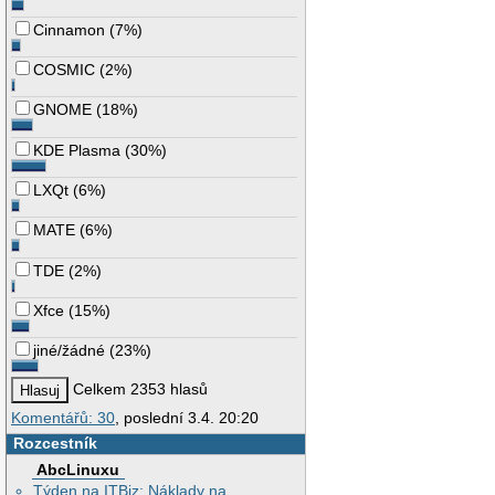
Cinnamon
(
7%
)
COSMIC
(
2%
)
GNOME
(
18%
)
KDE Plasma
(
30%
)
LXQt
(
6%
)
MATE
(
6%
)
TDE
(
2%
)
Xfce
(
15%
)
jiné/žádné
(
23%
)
Celkem 2353 hlasů
Komentářů: 30
, poslední 3.4. 20:20
Rozcestník
AbcLinuxu
Týden na ITBiz: Náklady na