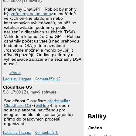
6.8. 08:00 | IT novinky
Platformy ChatGPT i Roblox by mohly
být
zařazeny na seznam
mimořádně
velkých on-line platforem nebo
internetových vyhledávačů, na něž se
vztahují zvláštní podmínky podle
nařízení o digitálních službách (DSA).
Vzhledem k tomu, že ChatGPT i Roblox
oznámily počet uživatelů nad prahovou
hodnotou DSA, je toto označení
„rozhodně možné“ a mohlo by „přijít
dříve či později“. On-line platformy a
vyhledávače zařazené na seznamy DSA
musejí
…
více »
Ladislav Hagara
|
Komentářů: 12
Cloudflare OS
5.8. 17:00 | Zajímavý software
Společnost Cloudflare
představila
Cloudflare OS
(
GitHub
), tj. open
source platformu navrženou pro
integraci umělé inteligence (agentů)
Balíky
přímo do pracovních procesů
organizací.
Jméno
Ladislav Hagara
|
Komentářů: 0