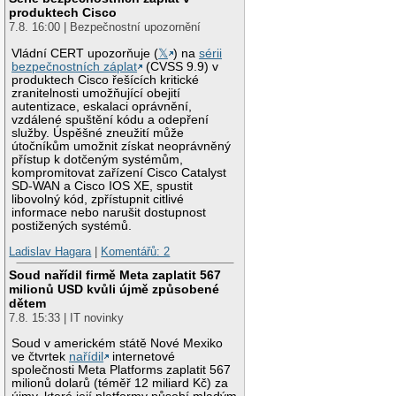
produktech Cisco
7.8. 16:00 | Bezpečnostní upozornění
Vládní CERT upozorňuje (
𝕏
) na
sérii
bezpečnostních záplat
(CVSS 9.9) v
produktech Cisco řešících kritické
zranitelnosti umožňující obejití
autentizace, eskalaci oprávnění,
vzdálené spuštění kódu a odepření
služby. Úspěšné zneužití může
útočníkům umožnit získat neoprávněný
přístup k dotčeným systémům,
kompromitovat zařízení Cisco Catalyst
SD-WAN a Cisco IOS XE, spustit
libovolný kód, zpřístupnit citlivé
informace nebo narušit dostupnost
postižených systémů.
Ladislav Hagara
|
Komentářů: 2
Soud nařídil firmě Meta zaplatit 567
milionů USD kvůli újmě způsobené
dětem
7.8. 15:33 | IT novinky
Soud v americkém státě Nové Mexiko
ve čtvrtek
nařídil
internetové
společnosti Meta Platforms zaplatit 567
milionů dolarů (téměř 12 miliard Kč) za