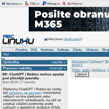
AbcLinuxu.cz
ITBiz.cz
HDmag.cz
AbcPráce.cz
AbcLinuxu
hledá autory
!
Poradna
FAQ
Hardware
Software
Články
Učebnice
Blog
Styl
×
AbcLinuxu
:/
Software
/
Mu
Zprávičky
napište »
MythTV
Pracovní nabídky
inzerujte »
Štítky
:
audio
,
distribuce
,
L
EK: ChatGPT i Roblox mohou spadat
Upravit
pod přísnější pravidla
dnes 08:00 | IT novinky
Platformy ChatGPT i Roblox by mohly
být
zařazeny na seznam
mimořádně
velkých on-line platforem nebo
internetových vyhledávačů, na něž se
vztahují zvláštní podmínky podle
nařízení o digitálních službách (DSA).