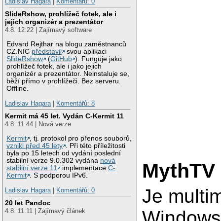
Ladislav Hagara
|
Komentářů: 0
SlideRshow, prohlížeč fotek, ale i
jejich organizér a prezentátor
4.8. 12:22 | Zajímavý software
Edvard Rejthar na blogu zaměstnanců
CZ.NIC
představil
svou aplikaci
SlideRshow
(
GitHub
). Funguje jako
prohlížeč fotek, ale i jako jejich
organizér a prezentátor. Neinstaluje se,
běží přímo v prohlížeči. Bez serveru.
Offline.
Ladislav Hagara
|
Komentářů: 8
Kermit má 45 let. Vydán C-Kermit 11
4.8. 11:44 | Nová verze
Kermit
, tj. protokol pro přenos souborů,
vznikl před 45 lety
. Při této příležitosti
byla po 15 letech od vydání poslední
stabilní verze 9.0.302 vydána
nová
MythTV
stabilní verze 11
implementace
C-
Kermit
. S podporou IPv6.
Je multi
Ladislav Hagara
|
Komentářů: 0
20 let Pandoc
4.8. 11:11 | Zajímavý článek
Windows 