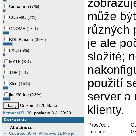
zobrazuje
Cinnamon
(
7%
)
může být
COSMIC
(
2%
)
různých 
GNOME
(
18%
)
je ale p
KDE Plasma
(
30%
)
LXQt
(
6%
)
složité; 
MATE
(
6%
)
nakonfig
TDE
(
2%
)
použití 
Xfce
(
15%
)
server a
jiné/žádné
(
23%
)
Celkem 2328 hlasů
klienty.
Komentářů: 30
, poslední 3.4. 20:20
Rozcestník
Prostředí:
Qt
AbcLinuxu
Licence:
G
Ušetřete 30 %: Windows 11 Pro jen