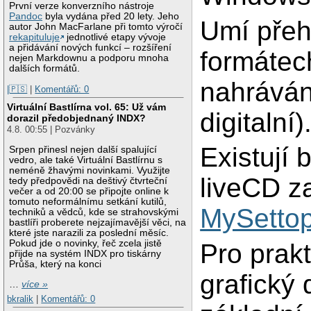
První verze konverzního nástroje
Pandoc
byla vydána před 20 lety. Jeho
Umí přeh
autor John MacFarlane při tomto výročí
rekapituluje
jednotlivé etapy vývoje
a přidávání nových funkcí – rozšíření
formátech
nejen Markdownu a podporu mnoha
dalších formátů.
nahráván
|🇵🇸
|
Komentářů: 0
Virtuální Bastlírna vol. 65: Už vám
digitalní)
dorazil předobjednaný INDX?
4.8. 00:55 | Pozvánky
Existují 
Srpen přinesl nejen další spalující
vedro, ale také Virtuální Bastlírnu s
neméně žhavými novinkami. Využijte
liveCD z
tedy předpovědi na deštivý čtvrteční
večer a od 20:00 se připojte online k
tomuto neformálnímu setkání kutilů,
MySetto
techniků a vědců, kde se strahovskými
bastlíři proberete nejzajímavější věci, na
které jste narazili za poslední měsíc.
Pokud jde o novinky, řeč zcela jistě
Pro prakt
přijde na systém INDX pro tiskárny
Průša, který na konci
grafický 
…
více »
bkralik
|
Komentářů: 0