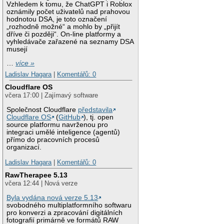
Vzhledem k tomu, že ChatGPT i Roblox
oznámily počet uživatelů nad prahovou
hodnotou DSA, je toto označení
„rozhodně možné“ a mohlo by „přijít
dříve či později“. On-line platformy a
vyhledávače zařazené na seznamy DSA
musejí
…
více »
Ladislav Hagara
|
Komentářů: 0
Cloudflare OS
včera 17:00 | Zajímavý software
Společnost Cloudflare
představila
Cloudflare OS
(
GitHub
), tj. open
source platformu navrženou pro
integraci umělé inteligence (agentů)
přímo do pracovních procesů
organizací.
Ladislav Hagara
|
Komentářů: 0
RawTherapee 5.13
včera 12:44 | Nová verze
Byla vydána nová verze 5.13
svobodného multiplatformního softwaru
pro konverzi a zpracování digitálních
fotografií primárně ve formátů RAW