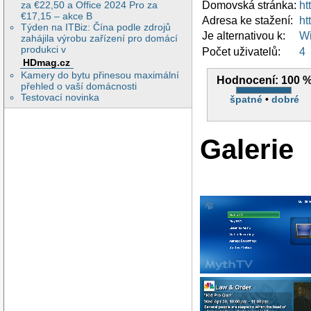
za €22,50 a Office 2024 Pro za
Domovská stránka:
ht
€17,15 – akce B
Adresa ke stažení:
ht
Týden na ITBiz: Čína podle zdrojů
Je alternativou k:
Wi
zahájila výrobu zařízení pro domácí
produkci v
Počet uživatelů:
4
HDmag.cz
Kamery do bytu přinesou maximální
Hodnocení:
100 
přehled o vaší domácnosti
Testovací novinka
špatné
•
dobré
Galerie