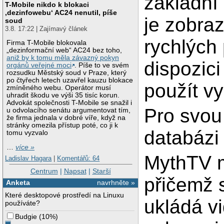
základní 
T-Mobile nikdo k blokaci
‚dezinfowebu‘ AC24 nenutil, píše
je zobraz
soud
3.8. 17:22 | Zajímavý článek
rychlých
Firma T-Mobile blokovala
„dezinformační web“ AC24 bez toho,
aniž by k tomu měla závazný pokyn
dispozic
orgánů veřejné moci
. Píše to ve svém
rozsudku Městský soud v Praze, který
po čtyřech letech uzavřel kauzu blokace
použít v
zmíněného webu. Operátor musí
uhradit škodu ve výši 35 tisíc korun.
Advokát společnosti T-Mobile se snažil i
Pro svou
u odvolacího senátu argumentovat tím,
že firma jednala v dobré víře, když na
stránky omezila přístup poté, co ji k
databáz
tomu vyzvalo
…
více »
MythTV má
Ladislav Hagara
|
Komentářů: 64
Centrum
|
Napsat
|
Starší
přičemž 
Anketa
navrhněte »
Které desktopové prostředí na Linuxu
ukládá vi
používáte?
Budgie
(
10%
)