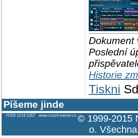
Dokument v
Poslední ú
přispěvate
Historie z
Tiskni
Sd
Píšeme jinde
ISSN 1214-1267
www.czech-server.cz
© 1999-2015
o.
Všechna 