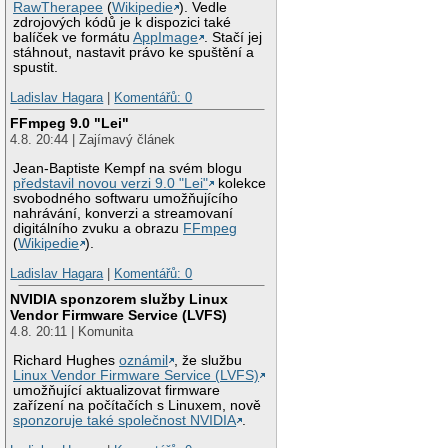
RawTherapee
(
Wikipedie
). Vedle
zdrojových kódů je k dispozici také
balíček ve formátu
AppImage
. Stačí jej
stáhnout, nastavit právo ke spuštění a
spustit.
Ladislav Hagara
|
Komentářů: 0
FFmpeg 9.0 "Lei"
4.8. 20:44 | Zajímavý článek
Jean-Baptiste Kempf na svém blogu
představil novou verzi 9.0 "Lei"
kolekce
svobodného softwaru umožňujícího
nahrávání, konverzi a streamovaní
digitálního zvuku a obrazu
FFmpeg
(
Wikipedie
).
Ladislav Hagara
|
Komentářů: 0
NVIDIA sponzorem služby Linux
Vendor Firmware Service (LVFS)
4.8. 20:11 | Komunita
Richard Hughes
oznámil
, že službu
Linux Vendor Firmware Service (LVFS)
umožňující aktualizovat firmware
zařízení na počítačích s Linuxem, nově
sponzoruje také společnost NVIDIA
.