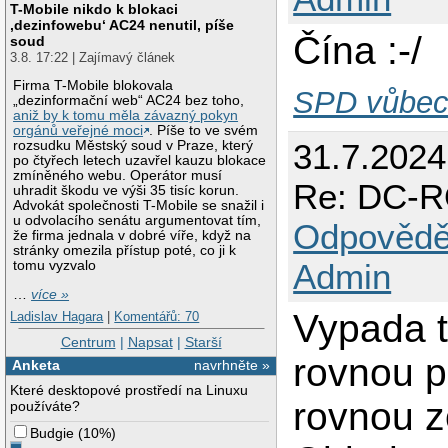
T-Mobile nikdo k blokaci
‚dezinfowebu‘ AC24 nenutil, píše
Čína :-/
soud
3.8. 17:22 | Zajímavý článek
Firma T-Mobile blokovala
SPD vůbec 
„dezinformační web“ AC24 bez toho,
aniž by k tomu měla závazný pokyn
orgánů veřejné moci
. Píše to ve svém
31.7.2024
rozsudku Městský soud v Praze, který
po čtyřech letech uzavřel kauzu blokace
zmíněného webu. Operátor musí
Re: DC-R
uhradit škodu ve výši 35 tisíc korun.
Advokát společnosti T-Mobile se snažil i
u odvolacího senátu argumentovat tím,
Odpovědě
že firma jednala v dobré víře, když na
stránky omezila přístup poté, co ji k
Admin
tomu vyzvalo
…
více »
Vypada t
Ladislav Hagara
|
Komentářů: 70
Centrum
|
Napsat
|
Starší
rovnou po
Anketa
navrhněte »
Které desktopové prostředí na Linuxu
rovnou z
používáte?
Budgie
(
10%
)