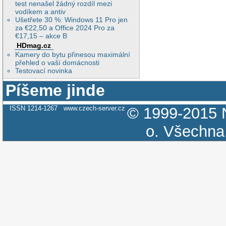
test nenašel žádný rozdíl mezi
vodíkem a antiv
Ušetřete 30 %: Windows 11 Pro jen
za €22,50 a Office 2024 Pro za
€17,15 – akce B
HDmag.cz
Kamery do bytu přinesou maximální
přehled o vaší domácnosti
Testovací novinka
Píšeme jinde
ISSN 1214-1267
www.czech-server.cz
© 1999-2015
o.
Všechna 