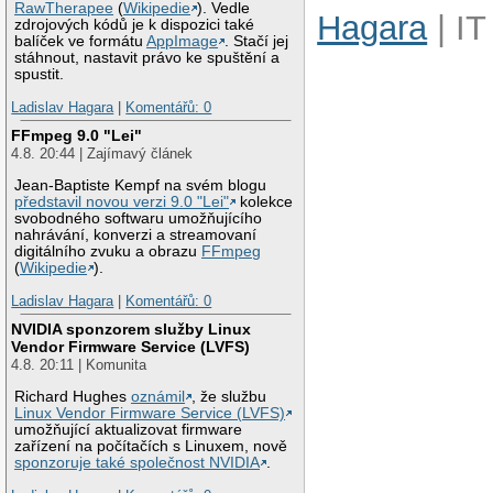
RawTherapee
(
Wikipedie
). Vedle
Hagara
| IT
zdrojových kódů je k dispozici také
balíček ve formátu
AppImage
. Stačí jej
stáhnout, nastavit právo ke spuštění a
spustit.
Ladislav Hagara
|
Komentářů: 0
FFmpeg 9.0 "Lei"
4.8. 20:44 | Zajímavý článek
Jean-Baptiste Kempf na svém blogu
představil novou verzi 9.0 "Lei"
kolekce
svobodného softwaru umožňujícího
nahrávání, konverzi a streamovaní
digitálního zvuku a obrazu
FFmpeg
(
Wikipedie
).
Ladislav Hagara
|
Komentářů: 0
NVIDIA sponzorem služby Linux
Vendor Firmware Service (LVFS)
4.8. 20:11 | Komunita
Richard Hughes
oznámil
, že službu
Linux Vendor Firmware Service (LVFS)
umožňující aktualizovat firmware
zařízení na počítačích s Linuxem, nově
sponzoruje také společnost NVIDIA
.