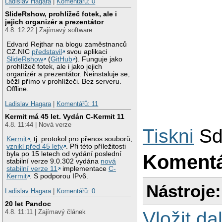
Ladislav Hagara
|
Komentářů: 0
SlideRshow, prohlížeč fotek, ale i
jejich organizér a prezentátor
4.8. 12:22 | Zajímavý software
Edvard Rejthar na blogu zaměstnanců
CZ.NIC
představil
svou aplikaci
SlideRshow
(
GitHub
). Funguje jako
prohlížeč fotek, ale i jako jejich
organizér a prezentátor. Neinstaluje se,
běží přímo v prohlížeči. Bez serveru.
Offline.
Ladislav Hagara
|
Komentářů: 11
Kermit má 45 let. Vydán C-Kermit 11
4.8. 11:44 | Nová verze
Tiskni
Sd
Kermit
, tj. protokol pro přenos souborů,
vznikl před 45 lety
. Při této příležitosti
byla po 15 letech od vydání poslední
Koment
stabilní verze 9.0.302 vydána
nová
stabilní verze 11
implementace
C-
Kermit
. S podporou IPv6.
Nástroje:
Ladislav Hagara
|
Komentářů: 0
20 let Pandoc
4.8. 11:11 | Zajímavý článek
Vložit da