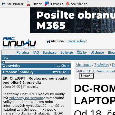
AbcLinuxu.cz
ITBiz.cz
HDmag.cz
AbcPráce.cz
AbcLinuxu
hledá autory
!
Poradna
FAQ
Hardware
Software
Články
Učebnice
Blog
Styl
×
AbcLinuxu
:/
Zprávičky
/
D
Zprávičky
napište »
Štítky
:
CPU
,
DeepComput
Pracovní nabídky
inzerujte »
Upravit
EK: ChatGPT i Roblox mohou spadat
pod přísnější pravidla
DC-ROM
včera 08:00 | IT novinky
Platformy ChatGPT i Roblox by mohly
LAPTOP 
být
zařazeny na seznam
mimořádně
velkých on-line platforem nebo
internetových vyhledávačů, na něž se
vztahují zvláštní podmínky podle
Od 18. č
nařízení o digitálních službách (DSA).