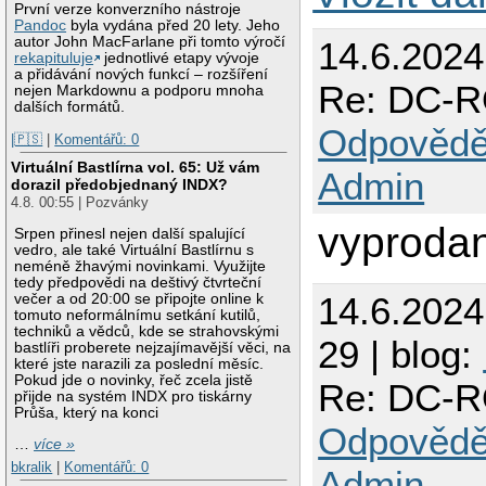
První verze konverzního nástroje
Pandoc
byla vydána před 20 lety. Jeho
autor John MacFarlane při tomto výročí
14.6.2024
rekapituluje
jednotlivé etapy vývoje
a přidávání nových funkcí – rozšíření
Re: DC-R
nejen Markdownu a podporu mnoha
dalších formátů.
Odpovědě
|🇵🇸
|
Komentářů: 0
Virtuální Bastlírna vol. 65: Už vám
Admin
dorazil předobjednaný INDX?
4.8. 00:55 | Pozvánky
vyprodan
Srpen přinesl nejen další spalující
vedro, ale také Virtuální Bastlírnu s
neméně žhavými novinkami. Využijte
tedy předpovědi na deštivý čtvrteční
14.6.202
večer a od 20:00 se připojte online k
tomuto neformálnímu setkání kutilů,
techniků a vědců, kde se strahovskými
29 | blog:
bastlíři proberete nejzajímavější věci, na
které jste narazili za poslední měsíc.
Pokud jde o novinky, řeč zcela jistě
Re: DC-R
přijde na systém INDX pro tiskárny
Průša, který na konci
Odpovědě
…
více »
bkralik
|
Komentářů: 0
Admin