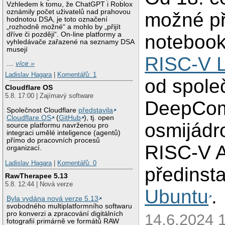
Vzhledem k tomu, že ChatGPT i Roblox
oznámily počet uživatelů nad prahovou
možné p
hodnotou DSA, je toto označení
„rozhodně možné“ a mohlo by „přijít
dříve či později“. On-line platformy a
noteboo
vyhledávače zařazené na seznamy DSA
musejí
RISC-V 
…
více »
Ladislav Hagara
|
Komentářů: 1
od spole
Cloudflare OS
5.8. 17:00 | Zajímavý software
DeepCom
Společnost Cloudflare
představila
Cloudflare OS
(
GitHub
), tj. open
osmijádr
source platformu navrženou pro
integraci umělé inteligence (agentů)
přímo do pracovních procesů
RISC-V A
organizací.
Ladislav Hagara
|
Komentářů: 0
předinst
RawTherapee 5.13
5.8. 12:44 | Nová verze
Ubuntu
.
Byla vydána nová verze 5.13
svobodného multiplatformního softwaru
pro konverzi a zpracování digitálních
14.6.2024 1
fotografií primárně ve formátů RAW