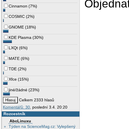
Objednat
Cinnamon
(
7%
)
COSMIC
(
2%
)
GNOME
(
18%
)
KDE Plasma
(
30%
)
LXQt
(
6%
)
MATE
(
6%
)
TDE
(
2%
)
Xfce
(
15%
)
jiné/žádné
(
23%
)
Celkem 2333 hlasů
Komentářů: 30
, poslední 3.4. 20:20
Rozcestník
AbcLinuxu
Týden na ScienceMag.cz: Vylepšený