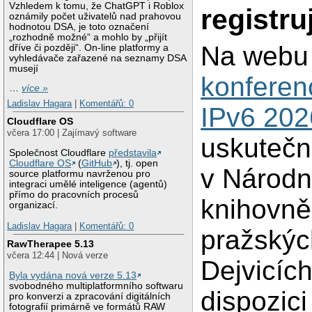
Vzhledem k tomu, že ChatGPT i Roblox
registru
oznámily počet uživatelů nad prahovou
hodnotou DSA, je toto označení
„rozhodně možné“ a mohlo by „přijít
Na webu
dříve či později“. On-line platformy a
vyhledávače zařazené na seznamy DSA
musejí
konferen
…
více »
Ladislav Hagara
|
Komentářů: 0
IPv6 202
Cloudflare OS
včera 17:00 | Zajímavý software
uskutečn
Společnost Cloudflare
představila
Cloudflare OS
(
GitHub
), tj. open
v Národn
source platformu navrženou pro
integraci umělé inteligence (agentů)
přímo do pracovních procesů
knihovně
organizací.
Ladislav Hagara
|
Komentářů: 0
pražskýc
RawTherapee 5.13
včera 12:44 | Nová verze
Dejvicích
Byla vydána nová verze 5.13
svobodného multiplatformního softwaru
dispozic
pro konverzi a zpracování digitálních
fotografií primárně ve formátů RAW