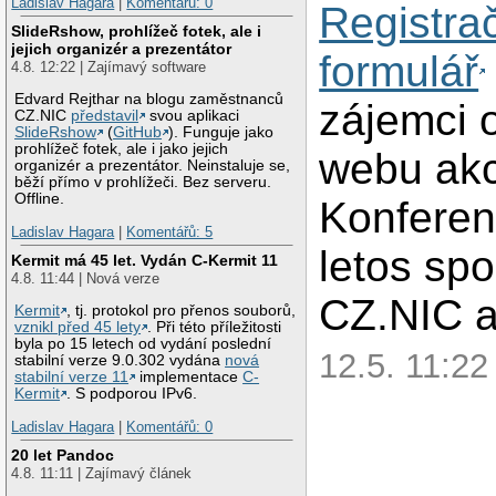
Ladislav Hagara
|
Komentářů: 0
Registra
SlideRshow, prohlížeč fotek, ale i
jejich organizér a prezentátor
formulář
4.8. 12:22 | Zajímavý software
Edvard Rejthar na blogu zaměstnanců
zájemci 
CZ.NIC
představil
svou aplikaci
SlideRshow
(
GitHub
). Funguje jako
prohlížeč fotek, ale i jako jejich
webu ak
organizér a prezentátor. Neinstaluje se,
běží přímo v prohlížeči. Bez serveru.
Offline.
Konferen
Ladislav Hagara
|
Komentářů: 5
letos sp
Kermit má 45 let. Vydán C-Kermit 11
4.8. 11:44 | Nová verze
CZ.NIC a
Kermit
, tj. protokol pro přenos souborů,
vznikl před 45 lety
. Při této příležitosti
byla po 15 letech od vydání poslední
12.5. 11:22
stabilní verze 9.0.302 vydána
nová
stabilní verze 11
implementace
C-
Kermit
. S podporou IPv6.
Ladislav Hagara
|
Komentářů: 0
20 let Pandoc
4.8. 11:11 | Zajímavý článek