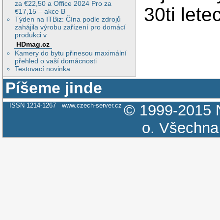
za €22,50 a Office 2024 Pro za
30ti lete
€17,15 – akce B
Týden na ITBiz: Čína podle zdrojů
zahájila výrobu zařízení pro domácí
produkci v
HDmag.cz
Kamery do bytu přinesou maximální
přehled o vaší domácnosti
Testovací novinka
Píšeme jinde
ISSN 1214-1267
www.czech-server.cz
© 1999-2015
o.
Všechna 