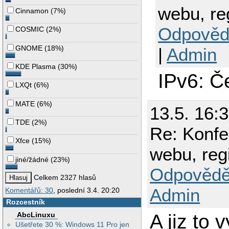
webu, reg
Cinnamon
(
7%
)
Odpověd
COSMIC
(
2%
)
GNOME
(
18%
)
|
Admin
KDE Plasma
(
30%
)
IPv6: Č
LXQt
(
6%
)
MATE
(
6%
)
13.5. 16:
TDE
(
2%
)
Re: Konfe
Xfce
(
15%
)
webu, regi
jiné/žádné
(
23%
)
Odpovědě
Celkem 2327 hlasů
Admin
Komentářů: 30
, poslední 3.4. 20:20
Rozcestník
A jiz to 
AbcLinuxu
Ušetřete 30 %: Windows 11 Pro jen