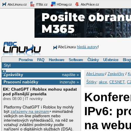
AbcLinuxu.cz
ITBiz.cz
HDmag.cz
AbcPráce.cz
AbcLinuxu
hledá autory
!
Poradna
FAQ
Hardware
Software
Články
Učebnice
Blog
Styl
×
AbcLinuxu
:/
Zprávičky
/
K
Zprávičky
napište »
Pracovní nabídky
inzerujte »
Štítky
:
akce
,
CESNET
,
C
EK: ChatGPT i Roblox mohou spadat
Konfere
pod přísnější pravidla
dnes 08:00 | IT novinky
IPv6: p
Platformy ChatGPT i Roblox by mohly
být
zařazeny na seznam
mimořádně
velkých on-line platforem nebo
internetových vyhledávačů, na něž se
na webu
vztahují zvláštní podmínky podle
nařízení o digitálních službách (DSA).