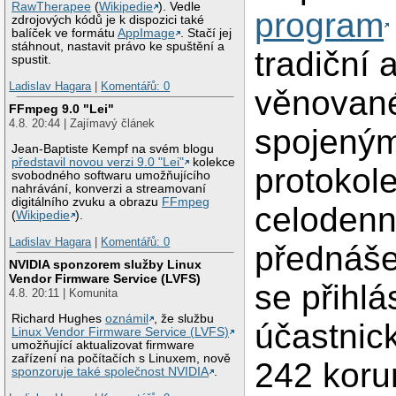
RawTherapee
(
Wikipedie
). Vedle
program
zdrojových kódů je k dispozici také
balíček ve formátu
AppImage
. Stačí jej
stáhnout, nastavit právo ke spuštění a
tradiční 
spustit.
Ladislav Hagara
|
Komentářů: 0
věnovan
FFmpeg 9.0 "Lei"
4.8. 20:44 | Zajímavý článek
spojený
Jean-Baptiste Kempf na svém blogu
představil novou verzi 9.0 "Lei"
kolekce
protokol
svobodného softwaru umožňujícího
nahrávání, konverzi a streamovaní
digitálního zvuku a obrazu
FFmpeg
celoden
(
Wikipedie
).
Ladislav Hagara
|
Komentářů: 0
přednáše
NVIDIA sponzorem služby Linux
Vendor Firmware Service (LVFS)
se přihlás
4.8. 20:11 | Komunita
Richard Hughes
oznámil
, že službu
účastnic
Linux Vendor Firmware Service (LVFS)
umožňující aktualizovat firmware
zařízení na počítačích s Linuxem, nově
242 koru
sponzoruje také společnost NVIDIA
.