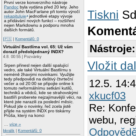
První verze konverzního nástroje
Pandoc
byla vydána před 20 lety. Jeho
Tiskni
Sd
autor John MacFarlane při tomto výročí
rekapituluje
jednotlivé etapy vývoje
a přidávání nových funkcí – rozšíření
nejen Markdownu a podporu mnoha
Koment
dalších formátů.
|🇵🇸
|
Komentářů: 0
Nástroje:
Virtuální Bastlírna vol. 65: Už vám
dorazil předobjednaný INDX?
4.8. 00:55 | Pozvánky
Vložit da
Srpen přinesl nejen další spalující
vedro, ale také Virtuální Bastlírnu s
neméně žhavými novinkami. Využijte
tedy předpovědi na deštivý čtvrteční
12.5. 14:
večer a od 20:00 se připojte online k
tomuto neformálnímu setkání kutilů,
xkucf03
techniků a vědců, kde se strahovskými
bastlíři proberete nejzajímavější věci, na
které jste narazili za poslední měsíc.
Re: Konfe
Pokud jde o novinky, řeč zcela jistě
přijde na systém INDX pro tiskárny
Průša, který na konci
webu, regi
…
více »
Odpovědě
bkralik
|
Komentářů: 0