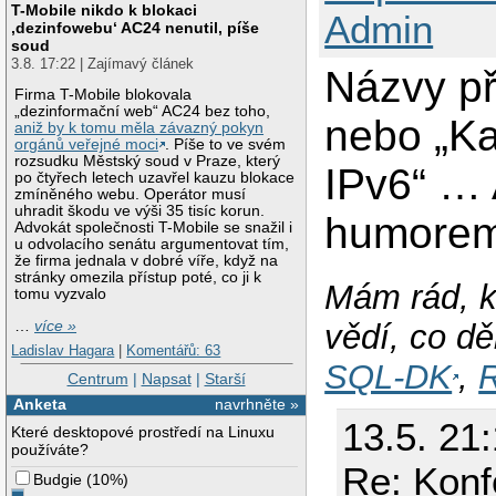
T-Mobile nikdo k blokaci
Admin
‚dezinfowebu‘ AC24 nenutil, píše
soud
3.8. 17:22 | Zajímavý článek
Názvy p
Firma T-Mobile blokovala
„dezinformační web“ AC24 bez toho,
nebo „Ka
aniž by k tomu měla závazný pokyn
orgánů veřejné moci
. Píše to ve svém
rozsudku Městský soud v Praze, který
IPv6“ … 
po čtyřech letech uzavřel kauzu blokace
zmíněného webu. Operátor musí
uhradit škodu ve výši 35 tisíc korun.
humorem
Advokát společnosti T-Mobile se snažil i
u odvolacího senátu argumentovat tím,
že firma jednala v dobré víře, když na
stránky omezila přístup poté, co ji k
Mám rád, k
tomu vyzvalo
vědí, co dě
…
více »
Ladislav Hagara
|
Komentářů: 63
SQL-DK
,
R
Centrum
|
Napsat
|
Starší
Anketa
navrhněte »
13.5. 21
Které desktopové prostředí na Linuxu
používáte?
Re: Konf
Budgie
(
10%
)