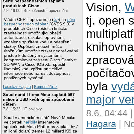
Série bezpečnostních záplat v
Vision,
W
produktech Cisco
7.8. 16:00 | Bezpečnostní upozornění
tj. open 
Vládní CERT upozorňuje (
𝕏
) na
sérii
bezpečnostních záplat
(CVSS 9.9) v
produktech Cisco řešících kritické
multiplat
zranitelnosti umožňující obejití
autentizace, eskalaci oprávnění,
vzdálené spuštění kódu a odepření
knihovna
služby. Úspěšné zneužití může
útočníkům umožnit získat neoprávněný
přístup k dotčeným systémům,
zpracová
kompromitovat zařízení Cisco Catalyst
SD-WAN a Cisco IOS XE, spustit
libovolný kód, zpřístupnit citlivé
počítačo
informace nebo narušit dostupnost
postižených systémů.
byla
vyd
Ladislav Hagara
|
Komentářů: 2
Soud nařídil firmě Meta zaplatit 567
major ver
milionů USD kvůli újmě způsobené
dětem
7.8. 15:33 | IT novinky
8.6. 04:44 
Soud v americkém státě Nové Mexiko
Hagara
| N
ve čtvrtek
nařídil
internetové
společnosti Meta Platforms zaplatit 567
milionů dolarů (téměř 12 miliard Kč) za