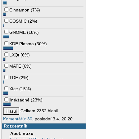
Cinnamon
(
7%
)
COSMIC
(
2%
)
GNOME
(
18%
)
KDE Plasma
(
30%
)
LXQt
(
6%
)
MATE
(
6%
)
TDE
(
2%
)
Xfce
(
15%
)
jiné/žádné
(
23%
)
Celkem 2352 hlasů
Komentářů: 30
, poslední 3.4. 20:20
Rozcestník
AbcLinuxu