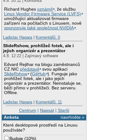
4.8. 20:11 | Komunita
Richard Hughes
oznámil
, že službu
Linux Vendor Firmware Service (LVFS)
umožňující aktualizovat firmware
zařízení na počítačích s Linuxem, nově
sponzoruje také společnost NVIDIA
.
Ladislav Hagara
|
Komentářů: 0
SlideRshow, prohlížeč fotek, ale i
jejich organizér a prezentátor
4.8. 12:22 | Zajímavý software
Edvard Rejthar na blogu zaměstnanců
CZ.NIC
představil
svou aplikaci
SlideRshow
(
GitHub
). Funguje jako
prohlížeč fotek, ale i jako jejich
organizér a prezentátor. Neinstaluje se,
běží přímo v prohlížeči. Bez serveru.
Offline.
Ladislav Hagara
|
Komentářů: 11
Centrum
|
Napsat
|
Starší
Anketa
navrhněte »
Které desktopové prostředí na Linuxu
používáte?
Budgie
(
10%
)