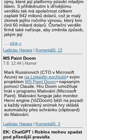
újmy, které její platformy působí mladým
lidem. S přihlédnutím k dřívějšímu
verdiktu tak má společnost celkem
zaplatit 942 milionů dolarů, což je malý
zlomek jejího ročního výnosu, který loni
činil 60 miliard dolarů. Čtvrteční verdikt
firmě také nařizuje, aby změnila způsob,
jakým její
…
více »
Ladislav Hagara
|
Komentářů: 13
MS Paint Doom
7.8. 12:44 | Humor
Mark Russinovich (CTO v Microsoft
Azure) se
na LinkedIn pochlubil
svým
projektem
MS Paint Doom
napsaným
pomocí Claude. Hru Doom umožňuje
hrát v programu Malování (Microsoft
Paint). Malování funguje jako monitor.
Herní engine (ViZDoom) běží na pozadí
a každý vykreslený snímek hry vkládá
automaticky přes schránku (clipboard)
do Malování.
Ladislav Hagara
|
Komentářů: 3
EK: ChatGPT i Roblox mohou spadat
pod přísnější pravidla