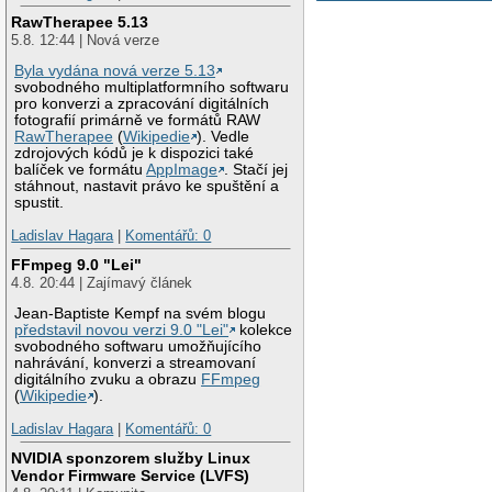
RawTherapee 5.13
5.8. 12:44 | Nová verze
Byla vydána nová verze 5.13
svobodného multiplatformního softwaru
pro konverzi a zpracování digitálních
fotografií primárně ve formátů RAW
RawTherapee
(
Wikipedie
). Vedle
zdrojových kódů je k dispozici také
balíček ve formátu
AppImage
. Stačí jej
stáhnout, nastavit právo ke spuštění a
spustit.
Ladislav Hagara
|
Komentářů: 0
FFmpeg 9.0 "Lei"
4.8. 20:44 | Zajímavý článek
Jean-Baptiste Kempf na svém blogu
představil novou verzi 9.0 "Lei"
kolekce
svobodného softwaru umožňujícího
nahrávání, konverzi a streamovaní
digitálního zvuku a obrazu
FFmpeg
(
Wikipedie
).
Ladislav Hagara
|
Komentářů: 0
NVIDIA sponzorem služby Linux
Vendor Firmware Service (LVFS)