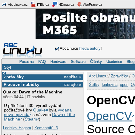
AbcLinuxu.cz
ITBiz.cz
HDmag.cz
AbcPráce.cz
AbcLinuxu
hledá autory
!
Poradna
FAQ
Hardware
Software
Články
Učebnice
Blog
Styl
×
AbcLinuxu
:/
Zprávičky
/
O
Zprávičky
napište »
Pracovní nabídky
inzerujte »
Štítky
:
knihovna
,
open
,
O
Quake: Dawn of the Machine
OpenCV
včera 04:44 | IT novinky
U příležitosti 30. výročí vydání
počítačové hry
Quake
byla
vydána
OpenCV
nová epizoda
s názvem
Dawn of the
Machine
(
Steam
).
Source 
Ladislav Hagara
|
Komentářů: 3