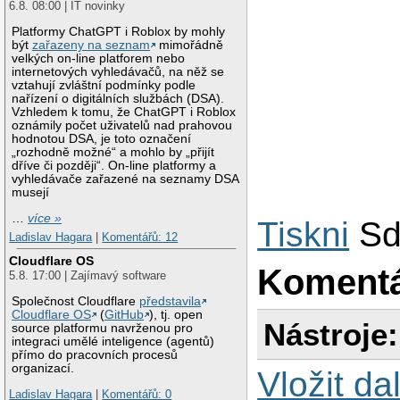
6.8. 08:00 | IT novinky
Platformy ChatGPT i Roblox by mohly
být
zařazeny na seznam
mimořádně
velkých on-line platforem nebo
internetových vyhledávačů, na něž se
vztahují zvláštní podmínky podle
nařízení o digitálních službách (DSA).
Vzhledem k tomu, že ChatGPT i Roblox
oznámily počet uživatelů nad prahovou
hodnotou DSA, je toto označení
„rozhodně možné“ a mohlo by „přijít
dříve či později“. On-line platformy a
vyhledávače zařazené na seznamy DSA
musejí
…
více »
Tiskni
Sd
Ladislav Hagara
|
Komentářů: 12
Cloudflare OS
Koment
5.8. 17:00 | Zajímavý software
Společnost Cloudflare
představila
Cloudflare OS
(
GitHub
), tj. open
Nástroje:
source platformu navrženou pro
integraci umělé inteligence (agentů)
přímo do pracovních procesů
organizací.
Vložit da
Ladislav Hagara
|
Komentářů: 0