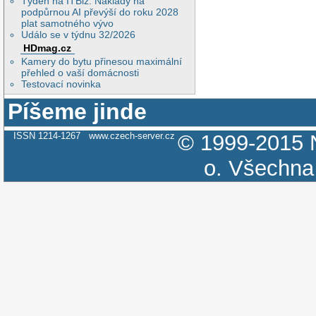
Týden na ITBiz: Náklady na
podpůrnou AI převýší do roku 2028
plat samotného vývo
Událo se v týdnu 32/2026
HDmag.cz
Kamery do bytu přinesou maximální
přehled o vaší domácnosti
Testovací novinka
Píšeme jinde
ISSN 1214-1267
www.czech-server.cz
© 1999-2015
o.
Všechna 