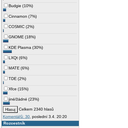
Budgie
(
10%
)
Cinnamon
(
7%
)
COSMIC
(
2%
)
GNOME
(
18%
)
KDE Plasma
(
30%
)
LXQt
(
6%
)
MATE
(
6%
)
TDE
(
2%
)
Xfce
(
15%
)
jiné/žádné
(
23%
)
Celkem 2340 hlasů
Komentářů: 30
, poslední 3.4. 20:20
Rozcestník