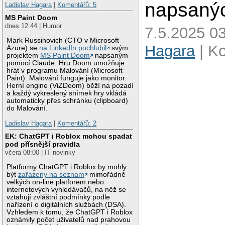
napsanýc
Ladislav Hagara
|
Komentářů: 5
MS Paint Doom
dnes 12:44 | Humor
7.5.2025 03
Mark Russinovich (CTO v Microsoft
Hagara
| K
Azure) se
na LinkedIn pochlubil
svým
projektem
MS Paint Doom
napsaným
pomocí Claude. Hru Doom umožňuje
hrát v programu Malování (Microsoft
Paint). Malování funguje jako monitor.
Herní engine (ViZDoom) běží na pozadí
a každý vykreslený snímek hry vkládá
automaticky přes schránku (clipboard)
do Malování.
Ladislav Hagara
|
Komentářů: 2
EK: ChatGPT i Roblox mohou spadat
pod přísnější pravidla
včera 08:00 | IT novinky
Platformy ChatGPT i Roblox by mohly
být
zařazeny na seznam
mimořádně
velkých on-line platforem nebo
internetových vyhledávačů, na něž se
vztahují zvláštní podmínky podle
nařízení o digitálních službách (DSA).
Vzhledem k tomu, že ChatGPT i Roblox
oznámily počet uživatelů nad prahovou