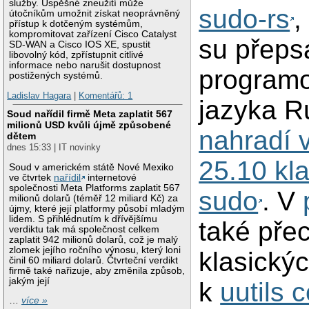
služby. Úspěšné zneužití může
sudo-rs
,
útočníkům umožnit získat neoprávněný
přístup k dotčeným systémům,
kompromitovat zařízení Cisco Catalyst
su přeps
SD-WAN a Cisco IOS XE, spustit
libovolný kód, zpřístupnit citlivé
informace nebo narušit dostupnost
program
postižených systémů.
Ladislav Hagara
|
Komentářů: 1
jazyka R
Soud nařídil firmě Meta zaplatit 567
milionů USD kvůli újmě způsobené
nahradí 
dětem
dnes 15:33 | IT novinky
25.10 kl
Soud v americkém státě Nové Mexiko
ve čtvrtek
nařídil
internetové
společnosti Meta Platforms zaplatit 567
sudo
. V
milionů dolarů (téměř 12 miliard Kč) za
újmy, které její platformy působí mladým
lidem. S přihlédnutím k dřívějšímu
také pře
verdiktu tak má společnost celkem
zaplatit 942 milionů dolarů, což je malý
zlomek jejího ročního výnosu, který loni
klasickýc
činil 60 miliard dolarů. Čtvrteční verdikt
firmě také nařizuje, aby změnila způsob,
jakým její
k
uutils c
…
více »