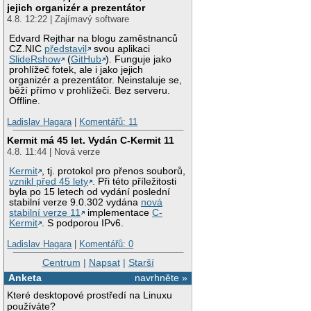
jejich organizér a prezentátor
4.8. 12:22 | Zajímavý software
Edvard Rejthar na blogu zaměstnanců
CZ.NIC
představil
svou aplikaci
SlideRshow
(
GitHub
). Funguje jako
prohlížeč fotek, ale i jako jejich
organizér a prezentátor. Neinstaluje se,
běží přímo v prohlížeči. Bez serveru.
Offline.
Ladislav Hagara
|
Komentářů: 11
Kermit má 45 let. Vydán C-Kermit 11
4.8. 11:44 | Nová verze
Kermit
, tj. protokol pro přenos souborů,
vznikl před 45 lety
. Při této příležitosti
byla po 15 letech od vydání poslední
stabilní verze 9.0.302 vydána
nová
stabilní verze 11
implementace
C-
Kermit
. S podporou IPv6.
Ladislav Hagara
|
Komentářů: 0
Centrum
|
Napsat
|
Starší
Anketa
navrhněte »
Které desktopové prostředí na Linuxu
používáte?