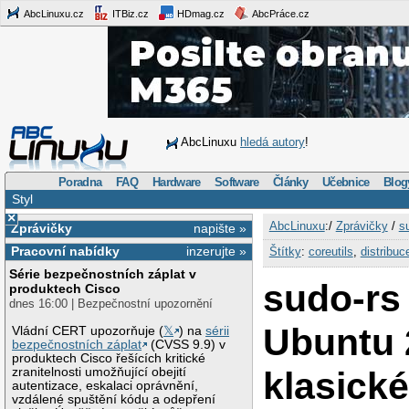
AbcLinuxu.cz
ITBiz.cz
HDmag.cz
AbcPráce.cz
AbcLinuxu
hledá autory
!
Poradna
FAQ
Hardware
Software
Články
Učebnice
Blog
Styl
×
AbcLinuxu
:/
Zprávičky
/
s
Zprávičky
napište »
Pracovní nabídky
inzerujte »
Štítky
:
coreutils
,
distribuc
Série bezpečnostních záplat v
sudo-rs
produktech Cisco
dnes 16:00 | Bezpečnostní upozornění
Ubuntu 
Vládní CERT upozorňuje (
𝕏
) na
sérii
bezpečnostních záplat
(CVSS 9.9) v
produktech Cisco řešících kritické
klasick
zranitelnosti umožňující obejití
autentizace, eskalaci oprávnění,
vzdálené spuštění kódu a odepření