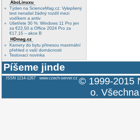
AbcLinuxu
Týden na ScienceMag.cz: Vylepšený
test nenašel žádný rozdíl mezi
vodíkem a antiv
Ušetřete 30 %: Windows 11 Pro jen
za €22,50 a Office 2024 Pro za
€17,15 – akce B
HDmag.cz
Kamery do bytu přinesou maximální
přehled o vaší domácnosti
Testovací novinka
Píšeme jinde
ISSN 1214-1267
www.czech-server.cz
© 1999-2015
o.
Všechna 