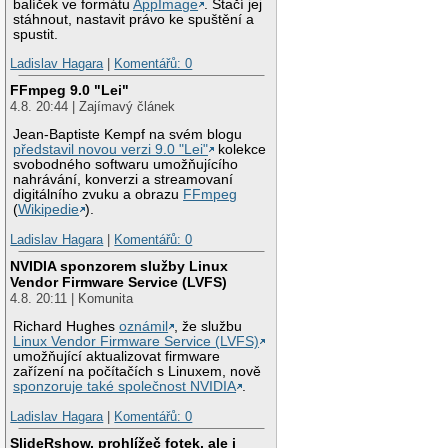
balíček ve formátu
AppImage
. Stačí jej
stáhnout, nastavit právo ke spuštění a
spustit.
Ladislav Hagara
|
Komentářů: 0
FFmpeg 9.0 "Lei"
4.8. 20:44 | Zajímavý článek
Jean-Baptiste Kempf na svém blogu
představil novou verzi 9.0 "Lei"
kolekce
svobodného softwaru umožňujícího
nahrávání, konverzi a streamovaní
digitálního zvuku a obrazu
FFmpeg
(
Wikipedie
).
Ladislav Hagara
|
Komentářů: 0
NVIDIA sponzorem služby Linux
Vendor Firmware Service (LVFS)
4.8. 20:11 | Komunita
Richard Hughes
oznámil
, že službu
Linux Vendor Firmware Service (LVFS)
umožňující aktualizovat firmware
zařízení na počítačích s Linuxem, nově
sponzoruje také společnost NVIDIA
.
Ladislav Hagara
|
Komentářů: 0
SlideRshow, prohlížeč fotek, ale i