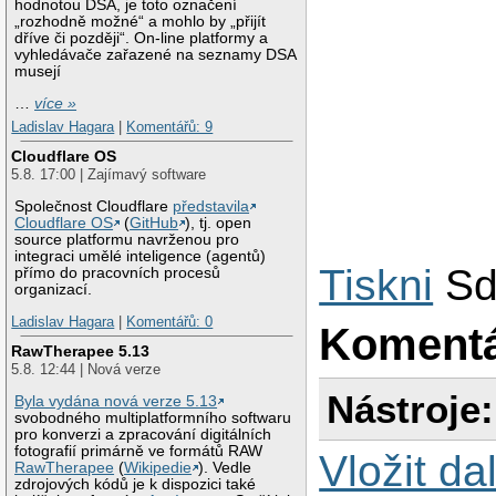
hodnotou DSA, je toto označení
„rozhodně možné“ a mohlo by „přijít
dříve či později“. On-line platformy a
vyhledávače zařazené na seznamy DSA
musejí
…
více »
Ladislav Hagara
|
Komentářů: 9
Cloudflare OS
5.8. 17:00 | Zajímavý software
Společnost Cloudflare
představila
Cloudflare OS
(
GitHub
), tj. open
source platformu navrženou pro
integraci umělé inteligence (agentů)
Tiskni
Sd
přímo do pracovních procesů
organizací.
Ladislav Hagara
|
Komentářů: 0
Koment
RawTherapee 5.13
5.8. 12:44 | Nová verze
Nástroje:
Byla vydána nová verze 5.13
svobodného multiplatformního softwaru
pro konverzi a zpracování digitálních
fotografií primárně ve formátů RAW
Vložit da
RawTherapee
(
Wikipedie
). Vedle
zdrojových kódů je k dispozici také