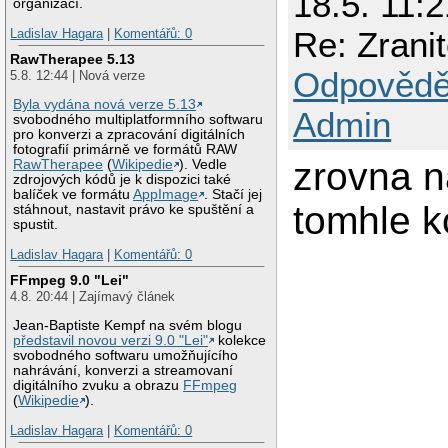
18.5. 11
organizací.
Re: Zrani
Ladislav Hagara
|
Komentářů: 0
RawTherapee 5.13
Odpovědě
5.8. 12:44 | Nová verze
Byla vydána nová verze 5.13
Admin
svobodného multiplatformního softwaru
pro konverzi a zpracování digitálních
fotografií primárně ve formátů RAW
zrovna n
RawTherapee
(
Wikipedie
). Vedle
zdrojových kódů je k dispozici také
balíček ve formátu
AppImage
. Stačí jej
tomhle k
stáhnout, nastavit právo ke spuštění a
spustit.
Ladislav Hagara
|
Komentářů: 0
FFmpeg 9.0 "Lei"
4.8. 20:44 | Zajímavý článek
Jean-Baptiste Kempf na svém blogu
představil novou verzi 9.0 "Lei"
kolekce
svobodného softwaru umožňujícího
nahrávání, konverzi a streamovaní
digitálního zvuku a obrazu
FFmpeg
(
Wikipedie
).
Ladislav Hagara
|
Komentářů: 0