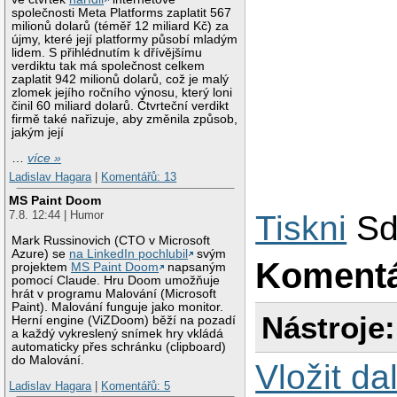
společnosti Meta Platforms zaplatit 567
milionů dolarů (téměř 12 miliard Kč) za
újmy, které její platformy působí mladým
lidem. S přihlédnutím k dřívějšímu
verdiktu tak má společnost celkem
zaplatit 942 milionů dolarů, což je malý
zlomek jejího ročního výnosu, který loni
činil 60 miliard dolarů. Čtvrteční verdikt
firmě také nařizuje, aby změnila způsob,
jakým její
…
více »
Ladislav Hagara
|
Komentářů: 13
MS Paint Doom
7.8. 12:44 | Humor
Tiskni
Sd
Mark Russinovich (CTO v Microsoft
Azure) se
na LinkedIn pochlubil
svým
Koment
projektem
MS Paint Doom
napsaným
pomocí Claude. Hru Doom umožňuje
hrát v programu Malování (Microsoft
Paint). Malování funguje jako monitor.
Nástroje:
Herní engine (ViZDoom) běží na pozadí
a každý vykreslený snímek hry vkládá
automaticky přes schránku (clipboard)
do Malování.
Vložit da
Ladislav Hagara
|
Komentářů: 5