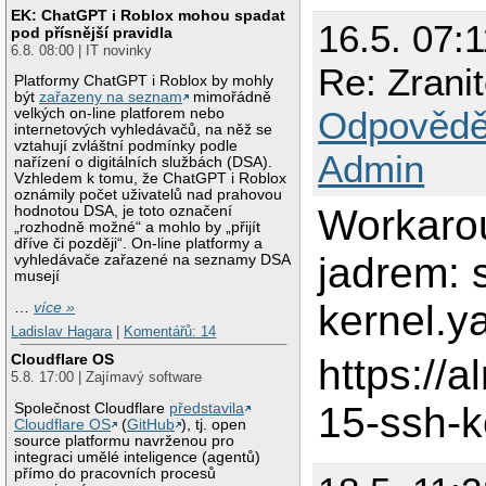
EK: ChatGPT i Roblox mohou spadat
16.5. 07:
pod přísnější pravidla
6.8. 08:00 | IT novinky
Re: Zrani
Platformy ChatGPT i Roblox by mohly
být
zařazeny na seznam
mimořádně
Odpovědě
velkých on-line platforem nebo
internetových vyhledávačů, na něž se
vztahují zvláštní podmínky podle
Admin
nařízení o digitálních službách (DSA).
Vzhledem k tomu, že ChatGPT i Roblox
oznámily počet uživatelů nad prahovou
Workaro
hodnotou DSA, je toto označení
„rozhodně možné“ a mohlo by „přijít
dříve či později“. On-line platformy a
jadrem: 
vyhledávače zařazené na seznamy DSA
musejí
kernel.
…
více »
Ladislav Hagara
|
Komentářů: 14
Cloudflare OS
https://
5.8. 17:00 | Zajímavý software
15-ssh-
Společnost Cloudflare
představila
Cloudflare OS
(
GitHub
), tj. open
source platformu navrženou pro
integraci umělé inteligence (agentů)
přímo do pracovních procesů