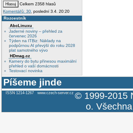
Celkem 2358 hlasů
Komentářů: 30
, poslední 3.4. 20:20
Rozcestník
AbcLinuxu
Jaderné noviny – přehled za
červenec 2026
Týden na ITBiz: Náklady na
podpůrnou AI převýší do roku 2028
plat samotného vývo
HDmag.cz
Kamery do bytu přinesou maximální
přehled o vaší domácnosti
Testovací novinka
Píšeme jinde
ISSN 1214-1267
www.czech-server.cz
© 1999-2015
o.
Všechna 