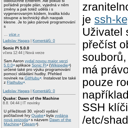
odbouchne Enterem. Ale pokud si
zraniteln
pořádně projde plán, vyjedná v něm
změny a pak totéž udělá i s
vygenerovaným kódem, kvalita kódu
je
ssh-k
stoupne a technický dluh naopak
klesne. Je to jako párové programování
s
Uživatel
…
více »
přečíst 
Ladislav Hagara
|
Komentářů: 0
Sonic Pi 5.0.0
včera 12:44 | Nová verze
souborů,
Sam Aaron
vydal novou major verzi
5.0.0
aplikace
Sonic Pi
(
Wikipedie
)
má právo
určené také pro výuku programování
pomocí skládání hudby. Přehled
pouze ro
novinek na
GitHubu
. Instalovat lze také
z
Flathubu
.
napříkla
Ladislav Hagara
|
Komentářů: 0
Quake: Dawn of the Machine
8.8. 04:44 | IT novinky
SSH klíč
U příležitosti 30. výročí vydání
počítačové hry
Quake
byla
vydána
/etc/sha
nová epizoda
s názvem
Dawn of the
Machine
(
Steam
).