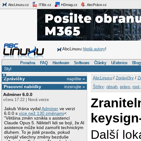
AbcLinuxu.cz
ITBiz.cz
HDmag.cz
AbcPráce.cz
AbcLinuxu
hledá autory
!
Poradna
FAQ
Hardware
Software
Články
Učebnice
Blog
Styl
×
AbcLinuxu
:/
Zprávičky
/
Z
Zprávičky
napište »
Pracovní nabídky
inzerujte »
Štítky
:
obsah
,
právo
,
root
Adminer 6.0.0
Zranitel
včera 17:22 | Nová verze
Jakub Vrána vydal
Adminer
ve verzi
keysign
6.0.0 s
více než 130 změnami
:
"Většina změn vznikla s asistencí
Claude Opus 5. Někteří lidi se bojí, že AI
asistence může kód zamořit technickým
Další lok
dluhem. To je jistě pravda, pokud
vývojář všechny změny bezduše