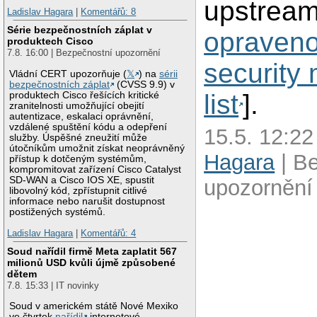
upstream
Ladislav Hagara
|
Komentářů: 8
Série bezpečnostních záplat v
opraven
produktech Cisco
7.8. 16:00 | Bezpečnostní upozornění
security 
Vládní CERT upozorňuje (
𝕏
) na
sérii
bezpečnostních záplat
(CVSS 9.9) v
list
].
produktech Cisco řešících kritické
zranitelnosti umožňující obejití
autentizace, eskalaci oprávnění,
vzdálené spuštění kódu a odepření
15.5. 12:22
služby. Úspěšné zneužití může
útočníkům umožnit získat neoprávněný
Hagara
| B
přístup k dotčeným systémům,
kompromitovat zařízení Cisco Catalyst
SD-WAN a Cisco IOS XE, spustit
upozornění
libovolný kód, zpřístupnit citlivé
informace nebo narušit dostupnost
postižených systémů.
Ladislav Hagara
|
Komentářů: 4
Soud nařídil firmě Meta zaplatit 567
milionů USD kvůli újmě způsobené
dětem
7.8. 15:33 | IT novinky
Soud v americkém státě Nové Mexiko
ve čtvrtek
nařídil
internetové