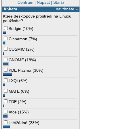
Centrum
|
Napsat
|
Starší
Anketa
navrhněte »
Které desktopové prostředí na Linuxu
používáte?
Budgie
(
10%
)
Cinnamon
(
7%
)
COSMIC
(
2%
)
GNOME
(
18%
)
KDE Plasma
(
30%
)
LXQt
(
6%
)
MATE
(
6%
)
TDE
(
2%
)
Xfce
(
15%
)
jiné/žádné
(
23%
)