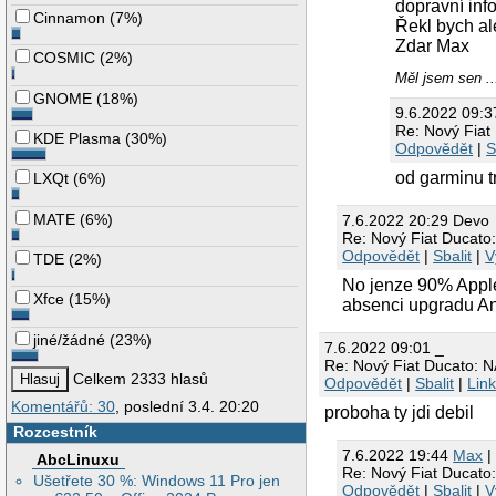
dopravní info
Cinnamon
(
7%
)
Řekl bych ale
Zdar Max
COSMIC
(
2%
)
Měl jsem sen ...
GNOME
(
18%
)
9.6.2022 09:3
Re: Nový Fia
KDE Plasma
(
30%
)
Odpovědět
|
S
od garminu t
LXQt
(
6%
)
MATE
(
6%
)
7.6.2022 20:29 Devo
Re: Nový Fiat Ducat
Odpovědět
|
Sbalit
|
V
TDE
(
2%
)
No jenze 90% Apple
Xfce
(
15%
)
absenci upgradu And
jiné/žádné
(
23%
)
7.6.2022 09:01 _
Re: Nový Fiat Ducato:
Celkem 2333 hlasů
Odpovědět
|
Sbalit
|
Lin
Komentářů: 30
, poslední 3.4. 20:20
proboha ty jdi debil
Rozcestník
7.6.2022 19:44
Max
|
AbcLinuxu
Re: Nový Fiat Ducat
Ušetřete 30 %: Windows 11 Pro jen
Odpovědět
|
Sbalit
|
V