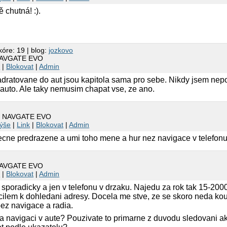
tě chutná! :).
kóre: 19 | blog:
jozkovo
 NAVGATE EVO
k
|
Blokovat
|
Admin
dratovane do aut jsou kapitola sama pro sebe. Nikdy jsem nepoc
auto. Ale taky nemusim chapat vse, ze ano.
o: NAVGATE EVO
ýše
|
Link
|
Blokovat
|
Admin
tecne predrazene a umi toho mene a hur nez navigace v telefonu
 NAVGATE EVO
k
|
Blokovat
|
Admin
sporadicky a jen v telefonu v drzaku. Najedu za rok tak 15-2000
cilem k dohledani adresy. Docela me stve, ze se skoro neda kou
bez navigace a radia.
 navigaci v aute? Pouzivate to primarne z duvodu sledovani ak