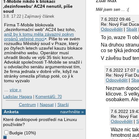
Zdar Max
T-Mobile nikdo k blokaci
‚dezinfowebu‘ AC24 nenutil, píše
Měl jsem sen ... :(
soud
3.8. 17:22 | Zajímavý článek
7.6.2022 09:46 _
Re: Nový Fiat Du
Firma T-Mobile blokovala
Odpovědět
|
Sbalit
„dezinformační web“ AC24 bez toho,
aniž by k tomu měla závazný pokyn
To jo, waze Ti o
orgánů veřejné moci
. Píše to ve svém
rozsudku Městský soud v Praze, který
Na druhou stranu
po čtyřech letech uzavřel kauzu blokace
co se týká jednod
zmíněného webu. Operátor musí
uhradit škodu ve výši 35 tisíc korun.
V závěsu buď ten
Advokát společnosti T-Mobile se snažil i
u odvolacího senátu argumentovat tím,
7.6.2022 17:07
s
že firma jednala v dobré víře, když na
Re: Nový Fiat 
stránky omezila přístup poté, co ji k
Odpovědět
|
Sbal
tomu vyzvalo
Neznam dopodro
…
více »
klicove. S vel
Ladislav Hagara
|
Komentářů: 70
osobakem. Ale s
Centrum
|
Napsat
|
Starší
7.6.2022 19:
Anketa
navrhněte »
Re: Nový Fia
Které desktopové prostředí na Linuxu
Odpovědět
|
S
používáte?
Waze nic tak
Budgie
(
10%
)
hmotnost auta