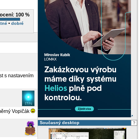
ocení:
100 %
tné
•
dobré
ost s nastavením
růměrný Vopičák
Současný desktop
?