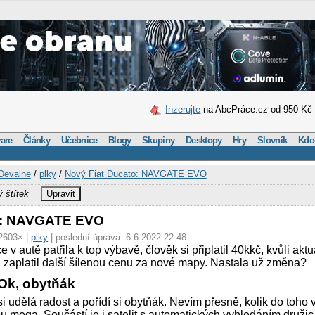
Inzerujte
na AbcPráce.cz od 950 Kč
are
Články
Učebnice
Blogy
Skupiny
Desktopy
Hry
Slovník
Kdo
Devaine
/
plky
/
Nový Fiat Ducato: NAVGATE EVO
ý štítek
Upravit
o: NAVGATE EVO
 2603× |
plky
| poslední úprava: 6.6.2022 22:48
 v autě patřila k top výbavě, člověk si připlatil 40kkč, kvůli akt
 a zaplatil další šílenou cenu za nové mapy. Nastala už změna?
Ok, obytňák
 udělá radost a pořídí si obytňák. Nevím přesně, kolik do toho v
 mega. Součástí je i satelit s automatických vyhledáním družic