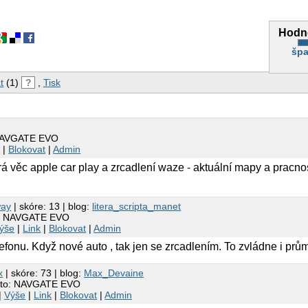
Hodn
špa
t
(1)
?
,
Tisk
 NAVGATE EVO
k
|
Blokovat
|
Admin
rá věc apple car play a zrcadlení waze - aktuální mapy a pracn
ě
way
| skóre: 13 | blog:
litera_scripta_manet
o: NAVGATE EVO
ýše
|
Link
|
Blokovat
|
Admin
elefonu. Když nové auto , tak jen se zrcadlením. To zvládne i p
x
| skóre: 73 | blog:
Max_Devaine
cato: NAVGATE EVO
|
Výše
|
Link
|
Blokovat
|
Admin