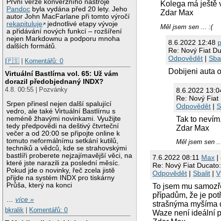
První verze konverzního nástroje
Kolega má ještě 
Pandoc
byla vydána před 20 lety. Jeho
Zdar Max
autor John MacFarlane při tomto výročí
rekapituluje
jednotlivé etapy vývoje
Měl jsem sen ... :(
a přidávání nových funkcí – rozšíření
nejen Markdownu a podporu mnoha
8.6.2022 12:48
p
dalších formátů.
Re: Nový Fiat 
Odpovědět
|
Sbal
|🇵🇸
|
Komentářů: 0
Dobijeni auta o
Virtuální Bastlírna vol. 65: Už vám
dorazil předobjednaný INDX?
4.8. 00:55 | Pozvánky
8.6.2022 13:
Re: Nový Fia
Srpen přinesl nejen další spalující
Odpovědět
|
S
vedro, ale také Virtuální Bastlírnu s
Tak to nevím,
neméně žhavými novinkami. Využijte
tedy předpovědi na deštivý čtvrteční
Zdar Max
večer a od 20:00 se připojte online k
tomuto neformálnímu setkání kutilů,
Měl jsem sen ...
techniků a vědců, kde se strahovskými
bastlíři proberete nejzajímavější věci, na
7.6.2022 08:11
Max
| 
které jste narazili za poslední měsíc.
Re: Nový Fiat Ducat
Pokud jde o novinky, řeč zcela jistě
Odpovědět
|
Sbalit
|
V
přijde na systém INDX pro tiskárny
Průša, který na konci
To jsem mu samozře
případům, že je pot
…
více »
strašnýma myšíma dí
bkralik
|
Komentářů: 0
Waze není ideální 