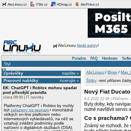
AbcLinuxu.cz
ITBiz.cz
HDmag.cz
AbcPráce.cz
AbcLinuxu
hledá autory
!
Poradna
FAQ
Hardware
Softw
Styl
×
AbcLinuxu
:/
Blogy
/
Max_
Zprávičky
napište »
Pracovní nabídky
inzerujte »
Štítky
:
není přiřazen žádn
EK: ChatGPT i Roblox mohou spadat
Nový Fiat Ducat
pod přísnější pravidla
včera 08:00 | IT novinky
6.6.2022 22:48 | Přečteno:
Byly doby, kdy navigace
Platformy ChatGPT i Roblox by mohly
nutné navštívit servis
být
zařazeny na seznam
mimořádně
velkých on-line platforem nebo
Co s prachama? 
internetových vyhledávačů, na něž se
vztahují zvláštní podmínky podle
Známý se rozhodl, že si
nařízení o digitálních službách (DSA).
bude někde kolem dvou