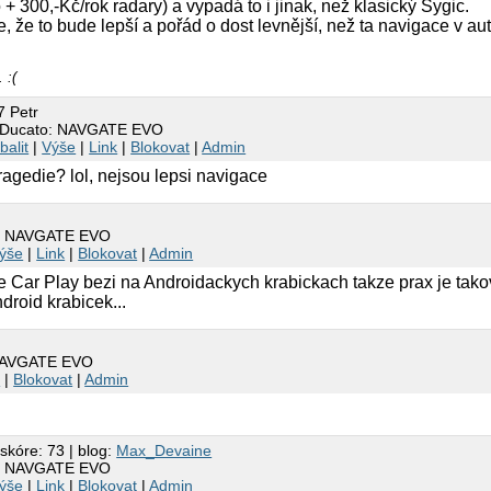
 + 300,-Kč/rok radary) a vypadá to i jinak, než klasický Sygic.
, že to bude lepší a pořád o dost levnější, než ta navigace v aut
 :(
7 Petr
t Ducato: NAVGATE EVO
balit
|
Výše
|
Link
|
Blokovat
|
Admin
ragedie? lol, nejsou lepsi navigace
o: NAVGATE EVO
ýše
|
Link
|
Blokovat
|
Admin
 Car Play bezi na Androidackych krabickach takze prax je tako
roid krabicek...
 NAVGATE EVO
k
|
Blokovat
|
Admin
 skóre: 73 | blog:
Max_Devaine
o: NAVGATE EVO
ýše
|
Link
|
Blokovat
|
Admin