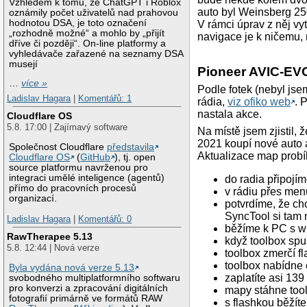
Vzhledem k tomu, že ChatGPT i Roblox
auto byl Weinsberg 25
oznámily počet uživatelů nad prahovou
hodnotou DSA, je toto označení
V rámci úprav z něj vyt
„rozhodně možné“ a mohlo by „přijít
navigace je k ničemu, 
dříve či později“. On-line platformy a
vyhledávače zařazené na seznamy DSA
musejí
Pioneer AVIC-EVO
…
více »
Podle fotek (nebyl jse
Ladislav Hagara
|
Komentářů: 1
rádia,
viz ofiko web
. 
nastala akce.
Cloudflare OS
5.8. 17:00 | Zajímavý software
Na místě jsem zjistil,
2021 koupí nové auto a
Společnost Cloudflare
představila
Aktualizace map probí
Cloudflare OS
(
GitHub
), tj. open
source platformu navrženou pro
integraci umělé inteligence (agentů)
do radia připojím
přímo do pracovních procesů
v rádiu přes me
organizací.
potvrdíme, že ch
SyncTool si tam 
Ladislav Hagara
|
Komentářů: 0
běžíme k PC s wi
RawTherapee 5.13
když toolbox spus
5.8. 12:44 | Nová verze
toolbox zmerčí fl
toolbox nabídne
Byla vydána nová verze 5.13
zaplatíte asi 13
svobodného multiplatformního softwaru
pro konverzi a zpracování digitálních
mapy stáhne tool
fotografií primárně ve formátů RAW
s flashkou běžíte 