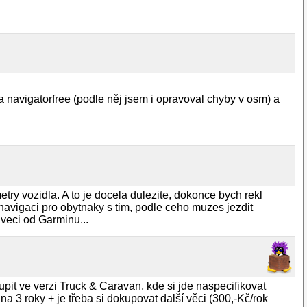
avigatorfree (podle něj jsem i opravoval chyby v osm) a
 vozidla. A to je docela dulezite, dokonce bych rekl
avigaci pro obytnaky s tim, podle ceho muzes jezdit
 veci od Garminu...
pit ve verzi Truck & Caravan, kde si jde naspecifikovat
 na 3 roky + je třeba si dokupovat další věci (300,-Kč/rok