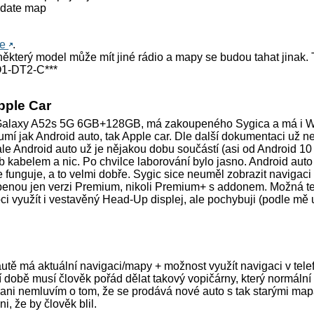
pdate map
de
.
 některý model může mít jiné rádio a mapy se budou tahat jinak. 
O1-DT2-C***
pple Car
laxy A52s 5G 6GB+128GB, má zakoupeného Sygica a má i W
mí jak Android auto, tak Apple car. Dle další dokumentaci už ne
ale Android auto už je nějakou dobu součástí (asi od Android 10
sb kabelem a nic. Po chvilce laborování bylo jasno. Android auto
e funguje, a to velmi dobře. Sygic sice neuměl zobrazit naviga
upenou jen verzi Premium, nikoli Premium+ s addonem. Možná t
i využít i vestavěný Head-Up displej, ale pochybuji (podle mě 
 autě má aktuální navigaci/mapy + možnost využít navigaci v tel
 době musí člověk pořád dělat takový vopičárny, který normální 
ani nemluvím o tom, že se prodává nové auto s tak starými mapa
i, že by člověk blil.