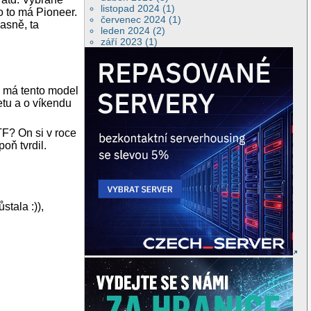
listopad 2024 (1)
o to má Pioneer.
červenec 2024 (1)
jasně, ta
leden 2024 (2)
září 2023 (1)
m má tento model
etu a o víkendu
TF? On si v roce
oň tvrdil.
tala :)),