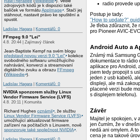
RawTherapee
(
Wikipedie
). Vedle
radio provede u
zdrojových kódů je k dispozici také
balíček ve formátu
AppImage
. Stačí jej
Postup je tady:
stáhnout, nastavit právo ke spuštění a
"How to update?" gui
spustit.
Je třeba zdůraznit, že
Ladislav Hagara
|
Komentářů: 0
pro Pioneer AVIC-EV
FFmpeg 9.0 "Lei"
4.8. 20:44 | Zajímavý článek
Android Auto a A
Jean-Baptiste Kempf na svém blogu
Známý má Samsung Ga
představil novou verzi 9.0 "Lei"
kolekce
dokumentace to rádio u
svobodného softwaru umožňujícího
nahrávání, konverzi a streamovaní
aplikace pro Android, 
digitálního zvuku a obrazu
FFmpeg
jsem tedy propojit s u
(
Wikipedie
).
jeden z usb kabelů, al
displeji, ale má zako
Ladislav Hagara
|
Komentářů: 0
placené verzi bude moc
NVIDIA sponzorem služby Linux
s displejem telefonu).
Vendor Firmware Service (LVFS)
4.8. 20:11 | Komunita
Závěr
Richard Hughes
oznámil
, že službu
Linux Vendor Firmware Service (LVFS)
Majitel je spokojen, v
umožňující aktualizovat firmware
jen čumím, že v dnešní
zařízení na počítačích s Linuxem, nově
nedá ani omylem. A to 
sponzoruje také společnost NVIDIA
.
cena je na takové úrovn
Ladislav Hagara
|
Komentářů: 0