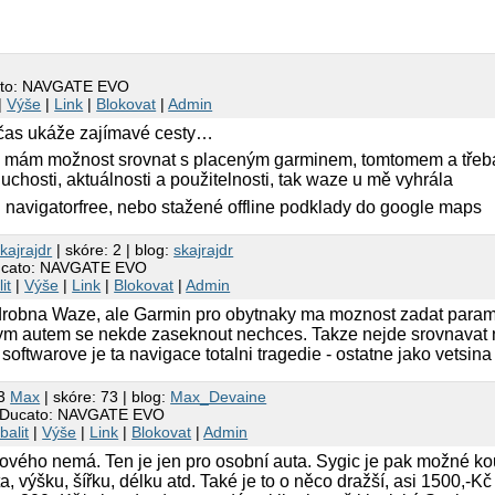
cato: NAVGATE EVO
|
Výše
|
Link
|
Blokovat
|
Admin
bčas ukáže zajímavé cesty…
 mám možnost srovnat s placeným garminem, tomtomem a třeba n
uchosti, aktuálnosti a použitelnosti, tak waze u mě vyhrála
 navigatorfree, nebo stažené offline podklady do google maps
kajrajdr
| skóre: 2 | blog:
skajrajdr
Ducato: NAVGATE EVO
it
|
Výše
|
Link
|
Blokovat
|
Admin
bna Waze, ale Garmin pro obytnaky ma moznost zadat parametry
kym autem se nekde zaseknout nechces. Takze nejde srovnavat n
oftwarove je ta navigace totalni tragedie - ostatne jako vetsina
43
Max
| skóre: 73 | blog:
Max_Devaine
t Ducato: NAVGATE EVO
balit
|
Výše
|
Link
|
Blokovat
|
Admin
ového nemá. Ten je jen pro osobní auta. Sygic je pak možné kou
, výšku, šířku, délku atd. Také je to o něco dražší, asi 1500,-Kč