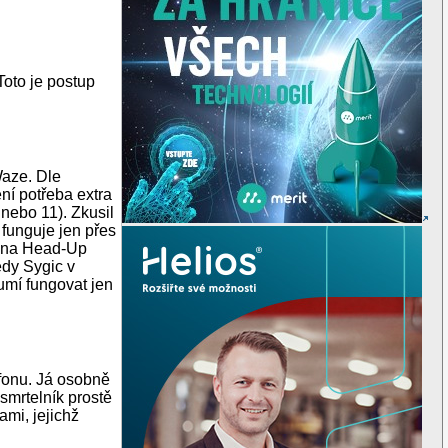
Toto je postup
aze. Dle
ní potřeba extra
 nebo 11). Zkusil
 funguje jen přes
ci na Head-Up
edy Sygic v
umí fungovat jen
efonu. Já osobně
smrtelník prostě
mi, jejichž