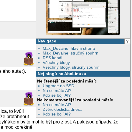
Navigace
?
Max_Devaine, hlavní strana
Max_Devaine, stručný souhrn
RSS kanál
Všechny blogy
Všechny blogy, stručný souhrn
elého auta :).
Nej blogů na AbcLinuxu
Nejčtenější za poslední měsíc
Upgrade na SSD
Na co máte AI?
Kdo se bojí AI?
Nejkomentovanější za poslední měsíc
Na co máte AI?
Zvěrokleštička dnes..
a, to kvůli
Kdo se bojí AI?
áže protáhnout
ytňákem by to mohlo být pro zlost. A pak jsou případy, že
se moc korektně.