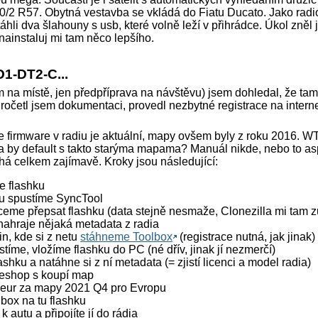
0/2 R57. Obytná vestavba se vkládá do Fiatu Ducato. Jako radi
áhli dva šlahouny s usb, které volně leží v přihrádce. Úkol zněl 
nainstaluj mi tam něco lepšího.
1-DT2-C...
m na místě, jen předpříprava na návštěvu) jsem dohledal, že ta
Pročetl jsem dokumentaci, provedl nezbytné registrace na intern
 že firmware v radiu je aktuální, mapy ovšem byly z roku 2016. W
 by default s takto starýma mapama? Manuál nikde, nebo to asp
há celkem zajímavě. Kroky jsou následující:
e flashku
nu spustíme SyncTool
ceme přepsat flashku (data stejně nesmaže, Clonezilla mi tam zůs
nahraje nějaká metadata z radia
n, kde si z netu
stáhneme Toolbox
(registrace nutná, jak jinak)
tíme, vložíme flashku do PC (né dřív, jinak jí nezmerčí)
ashku a natáhne si z ní metadata (= zjistí licenci a model radia)
 eshop s koupí map
9 eur za mapy 2021 Q4 pro Evropu
box na tu flashku
k autu a připojíte jí do rádia