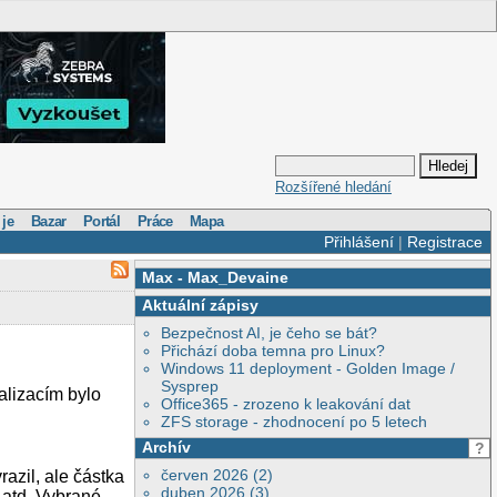
Rozšířené hledání
 je
Bazar
Portál
Práce
Mapa
Přihlášení
|
Registrace
Max
-
Max_Devaine
Aktuální zápisy
Bezpečnost AI, je čeho se bát?
Přichází doba temna pro Linux?
Windows 11 deployment - Golden Image /
Sysprep
ualizacím bylo
Office365 - zrozeno k leakování dat
ZFS storage - zhodnocení po 5 letech
Archív
?
červen 2026 (2)
razil, ale částka
duben 2026 (3)
 atd. Vybrané