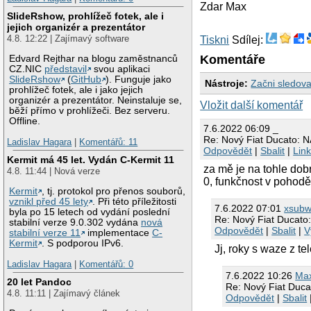
Zdar Max
SlideRshow, prohlížeč fotek, ale i
jejich organizér a prezentátor
4.8. 12:22 | Zajímavý software
Tiskni
Sdílej:
Komentáře
Edvard Rejthar na blogu zaměstnanců
CZ.NIC
představil
svou aplikaci
SlideRshow
(
GitHub
). Funguje jako
Nástroje:
Začni sledova
prohlížeč fotek, ale i jako jejich
organizér a prezentátor. Neinstaluje se,
Vložit další komentář
běží přímo v prohlížeči. Bez serveru.
Offline.
7.6.2022 06:09 _
Re: Nový Fiat Ducato:
Ladislav Hagara
|
Komentářů: 11
Odpovědět
|
Sbalit
|
Lin
Kermit má 45 let. Vydán C-Kermit 11
za mě je na tohle dob
4.8. 11:44 | Nová verze
0, funkčnost v pohod
Kermit
, tj. protokol pro přenos souborů,
vznikl před 45 lety
. Při této příležitosti
7.6.2022 07:01
xsub
byla po 15 letech od vydání poslední
Re: Nový Fiat Ducat
stabilní verze 9.0.302 vydána
nová
Odpovědět
|
Sbalit
|
V
stabilní verze 11
implementace
C-
Kermit
. S podporou IPv6.
Jj, roky s waze z t
Ladislav Hagara
|
Komentářů: 0
7.6.2022 10:26
Ma
20 let Pandoc
Re: Nový Fiat Du
4.8. 11:11 | Zajímavý článek
Odpovědět
|
Sbalit