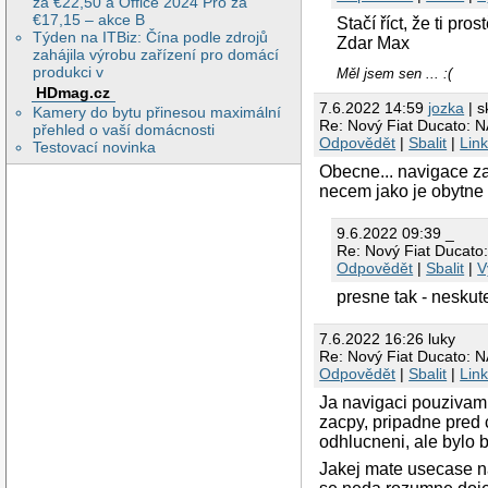
za €22,50 a Office 2024 Pro za
€17,15 – akce B
Stačí říct, že ti pros
Týden na ITBiz: Čína podle zdrojů
Zdar Max
zahájila výrobu zařízení pro domácí
produkci v
Měl jsem sen ... :(
HDmag.cz
7.6.2022 14:59
jozka
| s
Kamery do bytu přinesou maximální
Re: Nový Fiat Ducato:
přehled o vaší domácnosti
Odpovědět
|
Sbalit
|
Lin
Testovací novinka
Obecne... navigace za
necem jako je obytne 
9.6.2022 09:39 _
Re: Nový Fiat Ducat
Odpovědět
|
Sbalit
|
V
presne tak - nesku
7.6.2022 16:26 luky
Re: Nový Fiat Ducato:
Odpovědět
|
Sbalit
|
Lin
Ja navigaci pouzivam 
zacpy, pripadne pred 
odhlucneni, ale bylo 
Jakej mate usecase na