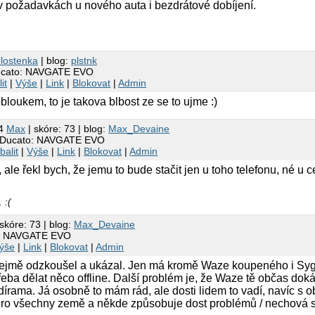
v požadavkách u nového auta i bezdrátové dobíjení.
lostenka
| blog:
plstnk
Ducato: NAVGATE EVO
it
|
Výše
|
Link
|
Blokovat
|
Admin
bloukem, to je takova blbost ze se to ujme :)
04
Max
| skóre: 73 | blog:
Max_Devaine
t Ducato: NAVGATE EVO
balit
|
Výše
|
Link
|
Blokovat
|
Admin
 ale řekl bych, že jemu to bude stačit jen u toho telefonu, né u c
 :(
skóre: 73 | blog:
Max_Devaine
o: NAVGATE EVO
ýše
|
Link
|
Blokovat
|
Admin
jmě odzkoušel a ukázal. Jen má kromě Waze koupeného i Sygic
řeba dělat něco offline. Další problém je, že Waze tě občas dok
rama. Já osobně to mám rád, ale dosti lidem to vadí, navíc s ob
pro všechny země a někde způsobuje dost problémů / nechová 