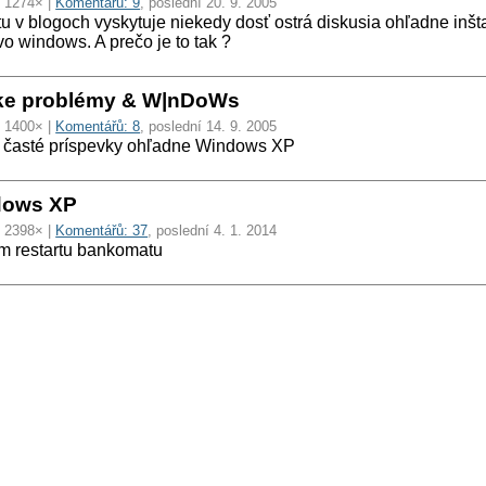
: 1274× |
Komentářů: 9
, poslední 20. 9. 2005
 v blogoch vyskytuje niekedy dosť ostrá diskusia ohľadne inšta
vo windows. A prečo je to tak ?
ke problémy & W|nDoWs
: 1400× |
Komentářů: 8
, poslední 14. 9. 2005
 časté príspevky ohľadne Windows XP
dows XP
: 2398× |
Komentářů: 37
, poslední 4. 1. 2014
m restartu bankomatu