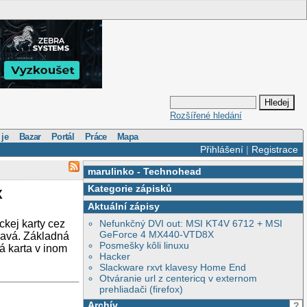
Rozšířené hledání
 je
Bazar
Portál
Práce
Mapa
Přihlášení
|
Registrace
marulinko
-
Technohead
Kategorie zápisků
X
Aktuální zápisy
kej karty cez
Nefunkčný DVI out: MSI KT4V 6712 + MSI
GeForce 4 MX440-VTD8X
mavá. Základná
Posmešky kôli linuxu
á karta v inom
Hacker
Slackware rxvt klavesy Home End
Otváranie url z centericq v externom
prehliadači (firefox)
Archív
?