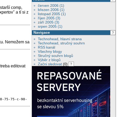
červen 2006 (1)
starší comp,
březen 2006 (1)
ertov" a tí si z
listopad 2005 (1)
říjen 2005 (3)
září 2005 (3)
srpen 2005 (1)
Navigace
?
Technohead, hlavní strana
ánku. Nemožem sa
Technohead, stručný souhrn
RSS kanál
Všechny blogy
Stručný souhrn blogů
Výběr z blogů
Začni sledovat
(0)
?
treba editovat
40-75-75-c-90-