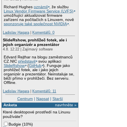
Richard Hughes
oznámil
, že službu
Linux Vendor Firmware Service (LVFS)
umožňující aktualizovat firmware
zařízení na počítačích s Linuxem, nově
sponzoruje také společnost NVIDIA
.
Ladislav Hagara
|
Komentářů: 0
SlideRshow, prohlížeč fotek, ale i
jejich organizér a prezentátor
4.8. 12:22 | Zajímavý software
Edvard Rejthar na blogu zaměstnanců
CZ.NIC
představil
svou aplikaci
SlideRshow
(
GitHub
). Funguje jako
prohlížeč fotek, ale i jako jejich
organizér a prezentátor. Neinstaluje se,
běží přímo v prohlížeči. Bez serveru.
Offline.
Ladislav Hagara
|
Komentářů: 11
Centrum
|
Napsat
|
Starší
Anketa
navrhněte »
Které desktopové prostředí na Linuxu
používáte?
Budgie
(
10%
)