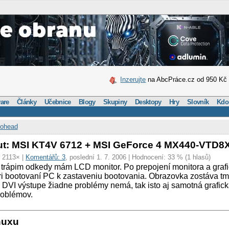
Inzerujte
na AbcPráce.cz od 950 Kč
are
Články
Učebnice
Blogy
Skupiny
Desktopy
Hry
Slovník
Kdo
ohead
ut: MSI KT4V 6712 + MSI GeForce 4 MX440-VTD8
: 2113× |
Komentářů: 3
, poslední 1. 7. 2006 | Hodnocení: 33 % (1 hlasů)
trápim odkedy mám LCD monitor. Po prepojení monitora a grafic
i bootovaní PC k zastaveniu bootovania. Obrazovka zostáva t
i DVI výstupe žiadne problémy nemá, tak isto aj samotná grafick
roblémov.
nuxu