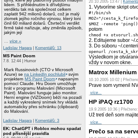
újmy, které její platformy působí mladým
20.10.2005 13:47 |
Komentá
lidem. S přihlédnutím k dřívějšímu
1. Vytvoríme skript otv
verdiktu tak má společnost celkem
#!/bin/sh
zaplatit 942 milionů dolarů, což je malý
MOZ="/cesta_k_firef
zlomek jejího ročního výnosu, který loni
činil 60 miliard dolarů. Čtvrteční verdikt
$MOZ -remote 'ping(
firmě také nařizuje, aby změnila způsob,
potom
jakým její
chmod +x otvorurl.s
2. Editujeme subor ~/.
…
více »
3. Do súboru ~/.centeri
Ladislav Hagara
|
Komentářů: 13
openurl /cesta_k_sk
MS Paint Doom
Výsledkom je otváranie
7.8. 12:44 | Humor
vždy v novom okne.
Mark Russinovich (CTO v Microsoft
Matrox Millenium
Azure) se
na LinkedIn pochlubil
svým
projektem
MS Paint Doom
napsaným
10.10.2005 10:02 | Přečten
pomocí Claude. Hru Doom umožňuje
Prave som vymenil NVi
hrát v programu Malování (Microsoft
více...
Paint). Malování funguje jako monitor.
Herní engine (ViZDoom) běží na pozadí
HP iPAQ rz1700
a každý vykreslený snímek hry vkládá
automaticky přes schránku (clipboard)
19.9.2005 10:36 | Přečteno
do Malování.
Už tretí deň som maji
Ladislav Hagara
|
Komentářů: 3
více...
EK: ChatGPT i Roblox mohou spadat
Prečo sa na serve
pod přísnější pravidla