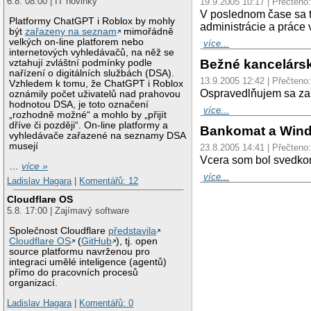
6.8. 08:00 | IT novinky
19.9.2005 10:17 | Přečteno
V poslednom čase sa tu
Platformy ChatGPT i Roblox by mohly
administrácie a práce 
být
zařazeny na seznam
mimořádně
velkých on-line platforem nebo
více...
internetových vyhledávačů, na něž se
Bežné kancelárs
vztahují zvláštní podmínky podle
nařízení o digitálních službách (DSA).
13.9.2005 12:42 | Přečteno
Vzhledem k tomu, že ChatGPT i Roblox
Ospravedlňujem sa za
oznámily počet uživatelů nad prahovou
hodnotou DSA, je toto označení
více...
„rozhodně možné“ a mohlo by „přijít
dříve či později“. On-line platformy a
Bankomat a Win
vyhledávače zařazené na seznamy DSA
musejí
23.8.2005 14:41 | Přečteno
Vcera som bol svedko
…
více »
více...
Ladislav Hagara
|
Komentářů: 12
Cloudflare OS
5.8. 17:00 | Zajímavý software
Společnost Cloudflare
představila
Cloudflare OS
(
GitHub
), tj. open
source platformu navrženou pro
integraci umělé inteligence (agentů)
přímo do pracovních procesů
organizací.
Ladislav Hagara
|
Komentářů: 0