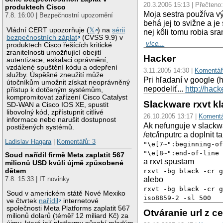
20.3.2006 15:13 | Přečteno
produktech Cisco
Moja sestra používa v
7.8. 16:00 | Bezpečnostní upozornění
behá jej to svižne a j
Vládní CERT upozorňuje (
𝕏
) na
sérii
nej kôli tomu robia sra
bezpečnostních záplat
(CVSS 9.9) v
více...
produktech Cisco řešících kritické
zranitelnosti umožňující obejití
Hacker
autentizace, eskalaci oprávnění,
vzdálené spuštění kódu a odepření
3.11.2005 14:30 |
Komentář
služby. Úspěšné zneužití může
Pri hľadaní v google 
útočníkům umožnit získat neoprávněný
nepodeliť...
http://hack
přístup k dotčeným systémům,
kompromitovat zařízení Cisco Catalyst
Slackware rxvt 
SD-WAN a Cisco IOS XE, spustit
libovolný kód, zpřístupnit citlivé
26.10.2005 13:17 |
Komentá
informace nebo narušit dostupnost
Ak nefunguje v slackw
postižených systémů.
/etc/inputrc a doplnit t
Ladislav Hagara
|
Komentářů: 3
"\e[7~":beginning-o
"\e[8~":end-of-line
Soud nařídil firmě Meta zaplatit 567
a rxvt spustam
milionů USD kvůli újmě způsobené
dětem
rxvt -bg black -cr 
alebo
7.8. 15:33 | IT novinky
rxvt -bg black -cr 
Soud v americkém státě Nové Mexiko
iso8859-2 -sl 500
ve čtvrtek
nařídil
internetové
společnosti Meta Platforms zaplatit 567
Otváranie url z ce
milionů dolarů (téměř 12 miliard Kč) za