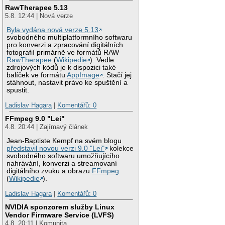
RawTherapee 5.13
5.8. 12:44 | Nová verze
Byla vydána nová verze 5.13
svobodného multiplatformního softwaru
pro konverzi a zpracování digitálních
fotografií primárně ve formátů RAW
RawTherapee
(
Wikipedie
). Vedle
zdrojových kódů je k dispozici také
balíček ve formátu
AppImage
. Stačí jej
stáhnout, nastavit právo ke spuštění a
spustit.
Ladislav Hagara
|
Komentářů: 0
FFmpeg 9.0 "Lei"
4.8. 20:44 | Zajímavý článek
Jean-Baptiste Kempf na svém blogu
představil novou verzi 9.0 "Lei"
kolekce
svobodného softwaru umožňujícího
nahrávání, konverzi a streamovaní
digitálního zvuku a obrazu
FFmpeg
(
Wikipedie
).
Ladislav Hagara
|
Komentářů: 0
NVIDIA sponzorem služby Linux
Vendor Firmware Service (LVFS)
4.8. 20:11 | Komunita