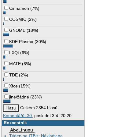
Cinnamon
(
7%
)
COSMIC
(
2%
)
GNOME
(
18%
)
KDE Plasma
(
30%
)
LXQt
(
6%
)
MATE
(
6%
)
TDE
(
2%
)
Xfce
(
15%
)
jiné/žádné
(
23%
)
Celkem 2354 hlasů
Komentářů: 30
, poslední 3.4. 20:20
Rozcestník
AbcLinuxu
Týden na ITBiz: Náklady na